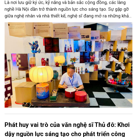
Là nơi lưu giữ ký ức, kỹ năng và bản sắc cộng đồng, các làng
nghề Hà Nội dần trở thành nguồn lực cho sáng tạo. Sự gặp gỡ
giữa nghệ nhân và nhà thiết kế, nghệ sĩ đang mở ra những khả
năng phát triển mới cho thủ công đương đại trên nền tảng di
sản. Từ những cuộc “kết duyên” đầy cảm hứng ấy, Hà Nội đang
khơi thông mạch ngầm của hệ sinh thái thủ công, biến vốn cổ
thành động lực bền vững cho tương lai.
Phát huy vai trò của văn nghệ sĩ Thủ đô: Khơi
dậy nguồn lực sáng tạo cho phát triển công