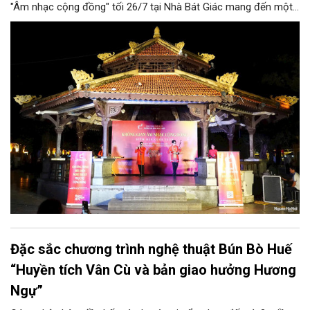
"Âm nhạc cộng đồng" tối 26/7 tại Nhà Bát Giác mang đến một
đêm biểu diễn giàu ý nghĩa với những ca khúc về quê hương,
đất nước, hòa bình và khát vọng tuổi trẻ. Không chỉ đáp ứng
nhu cầu thưởng thức nghệ thuật của người dân, chương trình
còn góp phần lan tỏa truyền thống yêu nước, lòng biết ơn các
thế hệ cha anh đã hy sinh vì độc lập, tự do của dân tộc.
Đặc sắc chương trình nghệ thuật Bún Bò Huế
“Huyền tích Vân Cù và bản giao hưởng Hương
Ngự”