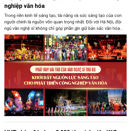
nghiệp văn hóa
Trong nền kinh tế sáng tạo, tài năng và sức sáng tạo của con
người chính là nguồn vốn quan trọng nhất. Đối với Hà Nội, đội
ngũ văn nghệ sĩ không chỉ góp phần gìn giữ bản sắc văn hóa
mà còn giữ vai trò trung tâm trong quá trình hình thành các sản
phẩm công nghiệp văn hóa có giá trị. Khơi dậy, phát huy và tạo
điều kiện để nguồn lực sáng tạo ấy phát triển sẽ là “chìa khóa”
để Hà Nội khai thác hiệu quả tiềm năng văn hóa, nâng cao năng
lực cạnh tranh và khẳng định vị thế của một trung tâm sáng tạo
trong kỷ nguyên mới.