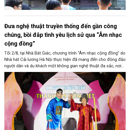
Đưa nghệ thuật truyền thống đến gần công
chúng, bồi đắp tình yêu lịch sử qua “Âm nhạc
cộng đồng”
Tối 2/8, tại Nhà Bát Giác, chương trình “Âm nhạc cộng đồng” do
Nhà hát Cải lương Hà Nội thực hiện đã mang đến cho đông đảo
người dân và du khách một không gian nghệ thuật đa sắc, nơi
những làn điệu cải lương, ca cổ, tân cổ và các tiết mục múa
hòa quyện trong không gian của phố đi bộ hồ Hoàn Kiếm. Đặc
biệt, chương trình có sự giao lưu của các nghệ sĩ đến từ
phương Nam, góp phần tạo nên cuộc gặp gỡ nghệ thuật giàu
cảm xúc.