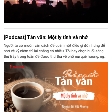
[Podcast] Tản văn: Một ly tỉnh và nhớ
Người ta có muôn vàn cách để quên một điều gì đó nhưng để
nhớ về kỷ niệm thì lại chẳng có nhiều. Tôi hay chọn buổi sáng
thứ Bảy trong tuần để được thư thả về phố núi quê hương, ngồi
đợi giọt đắng của đất đai, mưa nắng điểm từng nhịp xuống
chiếc ly sứ như đợi thời gian mở cánh cửa diệu kì của mình.