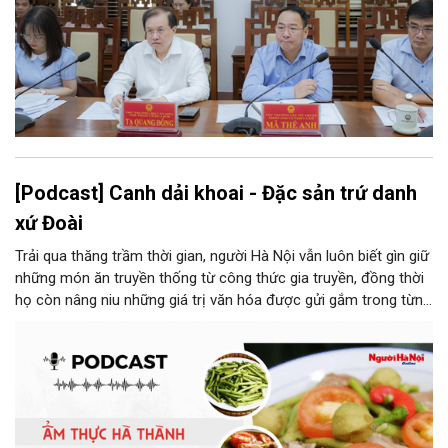
[Podcast] Canh dải khoai - Đặc sản trứ danh
xứ Đoài
Trải qua thăng trầm thời gian, người Hà Nội vẫn luôn biết gìn giữ
những món ăn truyền thống từ công thức gia truyền, đồng thời
họ còn nâng niu những giá trị văn hóa được gửi gắm trong từng
món ăn, từ cách chọn nguyên liệu, chế biến đến cách thưởng
thức. Và canh dải khoai là một món ăn như thế.