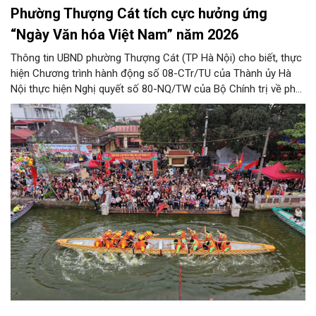
Phường Thượng Cát tích cực hưởng ứng
“Ngày Văn hóa Việt Nam” năm 2026
Thông tin UBND phường Thượng Cát (TP Hà Nội) cho biết, thực
hiện Chương trình hành động số 08-CTr/TU của Thành ủy Hà
Nội thực hiện Nghị quyết số 80-NQ/TW của Bộ Chính trị về phát
triển Văn hóa Việt Nam; Kế hoạch của UBND Thành phố Hà Nội,
phường Thượng Cát tổ chức nhiều hoạt động trong tháng
11/2026 hưởng ứng “Ngày Văn hóa Việt Nam” năm 2026 trên
địa bàn.