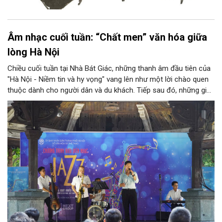
Âm nhạc cuối tuần: “Chất men” văn hóa giữa
lòng Hà Nội
Chiều cuối tuần tại Nhà Bát Giác, những thanh âm đầu tiên của
"Hà Nội - Niềm tin và hy vọng" vang lên như một lời chào quen
thuộc dành cho người dân và du khách. Tiếp sau đó, những giai
điệu jazz kinh điển của thế giới lần lượt cất lên qua phần biểu
diễn của NSƯT Quyền Văn Minh và các nghệ sĩ Bình Minh Jazz
Club, mở ra một không gian âm nhạc giàu cảm xúc ngay giữa
trung tâm Thủ đô.