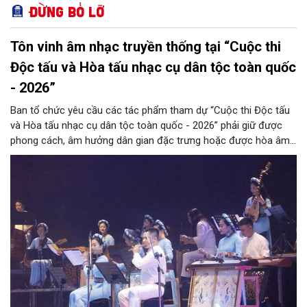
Đừng bỏ lỡ
Tôn vinh âm nhạc truyền thống tại “Cuộc thi
Độc tấu và Hòa tấu nhạc cụ dân tộc toàn quốc
- 2026”
Ban tổ chức yêu cầu các tác phẩm tham dự “Cuộc thi Độc tấu
và Hòa tấu nhạc cụ dân tộc toàn quốc - 2026” phải giữ được
phong cách, âm hưởng dân gian đặc trưng hoặc được hòa âm,
phối khí mới trên nền tảng làn điệu âm nhạc truyền thống Việt
Nam, đồng thời phải được trình diễn trực tiếp bằng nhạc cụ dân
tộc.