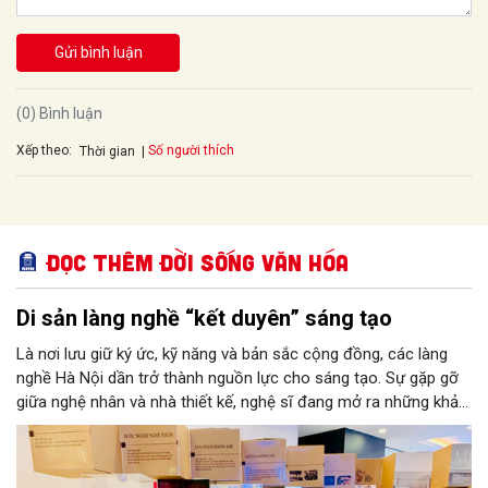
Gửi bình luận
(0) Bình luận
Xếp theo:
Số người thích
Thời gian
Đọc thêm Đời sống văn hóa
Di sản làng nghề “kết duyên” sáng tạo
Là nơi lưu giữ ký ức, kỹ năng và bản sắc cộng đồng, các làng
nghề Hà Nội dần trở thành nguồn lực cho sáng tạo. Sự gặp gỡ
giữa nghệ nhân và nhà thiết kế, nghệ sĩ đang mở ra những khả
năng phát triển mới cho thủ công đương đại trên nền tảng di
sản. Từ những cuộc “kết duyên” đầy cảm hứng ấy, Hà Nội đang
khơi thông mạch ngầm của hệ sinh thái thủ công, biến vốn cổ