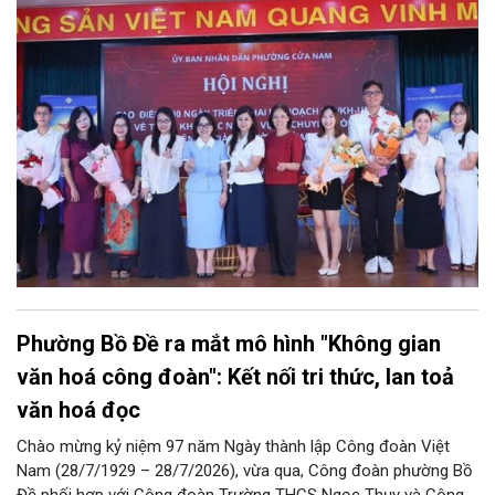
Phường Cửa Nam – Khám phá di sản, kết nối văn hóa”. Sự kiện
diễn ra ngày 31/7 do phường Cửa Nam tổ chức đã thu hút sự
quan tâm đông đảo của hàng ngàn cán bộ, đảng viên, người
dân trên kênh TikTok chính thức của UBND phường Cửa Nam và
các kênh của đơn vị đồng hành.
Phường Bồ Đề ra mắt mô hình "Không gian
văn hoá công đoàn": Kết nối tri thức, lan toả
văn hoá đọc
Chào mừng kỷ niệm 97 năm Ngày thành lập Công đoàn Việt
Nam (28/7/1929 – 28/7/2026), vừa qua, Công đoàn phường Bồ
Đề phối hợp với Công đoàn Trường THCS Ngọc Thụy và Công