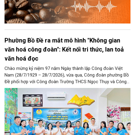
Phường Bồ Đề ra mắt mô hình "Không gian
văn hoá công đoàn": Kết nối tri thức, lan toả
văn hoá đọc
Chào mừng kỷ niệm 97 năm Ngày thành lập Công đoàn Việt
Nam (28/7/1929 – 28/7/2026), vừa qua, Công đoàn phường Bồ
Đề phối hợp với Công đoàn Trường THCS Ngọc Thụy và Công
đoàn Trường Tiểu học Ái Mộ B tổ chức Lễ ra mắt Mô hình
“Không gian văn hóa công đoàn”.