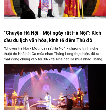
“Chuyện Hà Nội - Một ngày rất Hà Nội”: Kích
cầu du lịch văn hóa, kinh tế đêm Thủ đô
“Chuyện Hà Nội - Một ngày rất Hà Nội” - chương trình nghệ
thuật do Nhà hát Ca múa nhạc Thăng Long thực hiện, đã ra
mắt công chúng vào tối 30/7 tại Nhà hát Ca múa nhạc Thăng
Long (số 31 - 33 phố Lương Văn Can, phường Hoàn Kiếm).