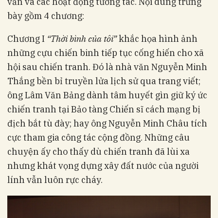
vấn và các hoạt động tương tác. Nội dung trưng
bày gồm 4 chương:
Chương I
“Thời bình của tôi”
khắc họa hình ảnh
những cựu chiến binh tiếp tục cống hiến cho xã
hội sau chiến tranh. Đó là nhà văn Nguyễn Minh
Thắng bền bỉ truyền lửa lịch sử qua trang viết;
ông Lâm Văn Bảng dành tâm huyết gìn giữ ký ức
chiến tranh tại Bảo tàng Chiến sĩ cách mạng bị
địch bắt tù đày; hay ông Nguyễn Minh Châu tích
cực tham gia công tác cộng đồng. Những câu
chuyện ấy cho thấy dù chiến tranh đã lùi xa
nhưng khát vọng dựng xây đất nước của người
lính vẫn luôn rực cháy.