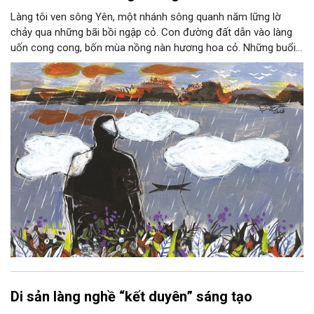
Làng tôi ven sông Yên, một nhánh sông quanh năm lững lờ
chảy qua những bãi bồi ngập cỏ. Con đường đất dẫn vào làng
uốn cong cong, bốn mùa nồng nàn hương hoa cỏ. Những buổi
hoàng hôn, khi nắng đã dịu xuống phía cuối sông, đám hoa tím
lại thẫm màu như có ai vừa rắc lên một lớp khói.
Di sản làng nghề “kết duyên” sáng tạo