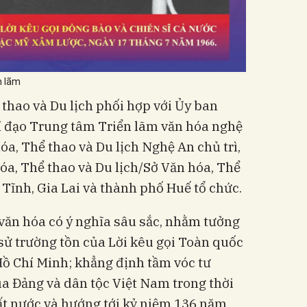
n lãm
 thao và Du lịch phối hợp với Ủy ban
 đạo Trung tâm Triển lãm văn hóa nghệ
óa, Thể thao và Du lịch Nghệ An chủ trì,
óa, Thể thao và Du lịch/Sở Văn hóa, Thể
 Tĩnh, Gia Lai và thành phố Huế tổ chức.
, văn hóa có ý nghĩa sâu sắc, nhằm tưởng
h sử trường tồn của Lời kêu gọi Toàn quốc
Hồ Chí Minh; khẳng định tầm vóc tư
của Đảng và dân tộc Việt Nam trong thời
đất nước và hướng tới kỷ niệm 136 năm