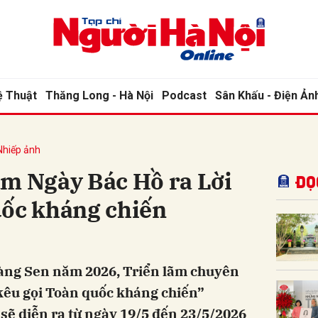
bình luận
ệ Thuật
Thăng Long - Hà Nội
Podcast
Sân Khấu - Điện Ản
Nhiếp ảnh
ăm Ngày Bác Hồ ra Lời
Đọ
uốc kháng chiến
Hủy
G
àng Sen năm 2026, Triển lãm chuyên
kêu gọi Toàn quốc kháng chiến”
 sẽ diễn ra từ ngày 19/5 đến 23/5/2026