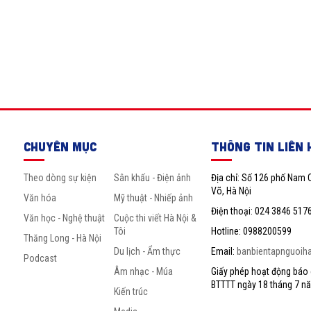
CHUYÊN MỤC
THÔNG TIN LIÊN 
Theo dòng sự kiện
Sân khấu - Điện ảnh
Địa chỉ: Số 126 phố Nam 
Võ, Hà Nội
Văn hóa
Mỹ thuật - Nhiếp ảnh
Điện thoại: 024 3846 517
Văn học - Nghệ thuật
Cuộc thi viết Hà Nội &
Tôi
Hotline: 0988200599
Thăng Long - Hà Nội
Du lịch - Ẩm thực
Email:
banbientapnguoih
Podcast
Âm nhạc - Múa
Giấy phép hoạt động báo c
BTTTT ngày 18 tháng 7 n
Kiến trúc