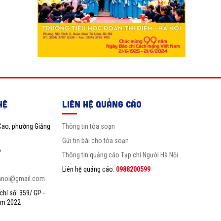
HỆ
LIÊN HỆ QUẢNG CÁO
Cao, phường Giảng
Thông tin tòa soạn
Gửi tin bài cho tòa soạn
6
Thông tin quảng cáo Tạp chí Người Hà Nội
Liên hệ quảng cáo:
0988200599
anoi@gmail.com
hí số: 359/ GP -
ăm 2022