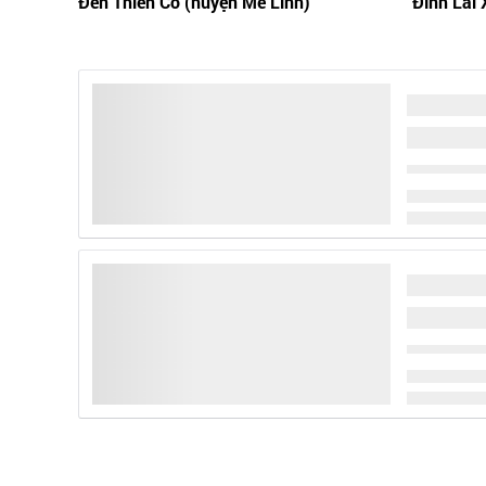
Đền Thiên Cổ (huyện Mê Linh)
Đình Lai 