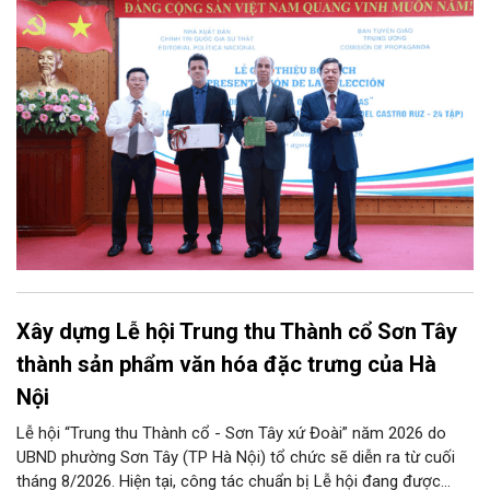
giáo Trung ương tổ chức Lễ giới thiệu bộ sách “Tuyển tập các
tác phẩm chọn lọc của Tổng Tư lệnh Fidel Castro Ruz” gồm 24
tập bằng tiếng Tây Ban Nha.
Xây dựng Lễ hội Trung thu Thành cổ Sơn Tây
thành sản phẩm văn hóa đặc trưng của Hà
Nội
Lễ hội “Trung thu Thành cổ - Sơn Tây xứ Đoài” năm 2026 do
UBND phường Sơn Tây (TP Hà Nội) tổ chức sẽ diễn ra từ cuối
tháng 8/2026. Hiện tại, công tác chuẩn bị Lễ hội đang được