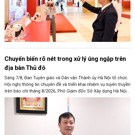
Chuyển biến rõ nét trong xử lý úng ngập trên
địa bàn Thủ đô
Sáng 7/8, Ban Tuyên giáo và Dân vận Thành ủy Hà Nội tổ chức
Hội nghị thông tin chuyên đề và triển khai nhiệm vụ tuyên truyền
trên báo chí tháng 8/2026, Phó Giám đốc Sở Xây dựng Hà Nội
Trương Hải Long đã thông tin về việc tổ chức triển khai thực
hiện các giải pháp về xử lý úng ngập trên địa bàn thành phố.