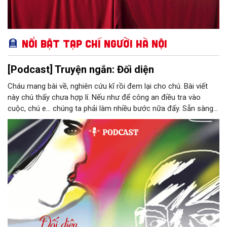
Nổi bật Tạp chí Người Hà Nội
[Podcast] Truyện ngắn: Đối diện
Cháu mang bài về, nghiên cứu kĩ rồi đem lại cho chú. Bài viết
này chú thấy chưa hợp lí. Nếu như để công an điều tra vào
cuộc, chú e… chúng ta phải làm nhiều bước nữa đấy. Sẵn sàng
thì tiếp tục nhé! Chú Minh cầm tập bài viết đưa lại cho Thy. Cô
ngại ngùng đỡ lấy. Đây là lần thứ ba, loạt bài phóng sự của mình
bị Tổng biên tập kêu lên để trả lại...