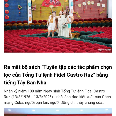
Ra mắt bộ sách "Tuyển tập các tác phẩm chọn
lọc của Tổng Tư lệnh Fidel Castro Ruz" bằng
tiếng Tây Ban Nha
Nhân kỷ niệm 100 năm Ngày sinh Tổng Tư lệnh Fidel Castro
Ruz (13/8/1926 - 13/8/2026) - nhà lãnh đạo kiệt xuất của Cách
mạng Cuba, người bạn lớn, người đồng chí thủy chung của
Đảng, Nhà nước và nhân dân Việt Nam, chiều 5/8, tại Hà Nội,
Nhà xuất bản Chính trị quốc gia Sự thật phối hợp với Ban Tuyên