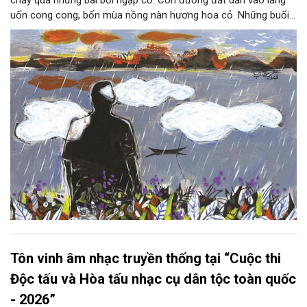
uốn cong cong, bốn mùa nồng nàn hương hoa cỏ. Những buổi
hoàng hôn, khi nắng đã dịu xuống phía cuối sông, đám hoa tím
lại thẫm màu như có ai vừa rắc lên một lớp khói.
Tôn vinh âm nhạc truyền thống tại “Cuộc thi
Độc tấu và Hòa tấu nhạc cụ dân tộc toàn quốc
- 2026”