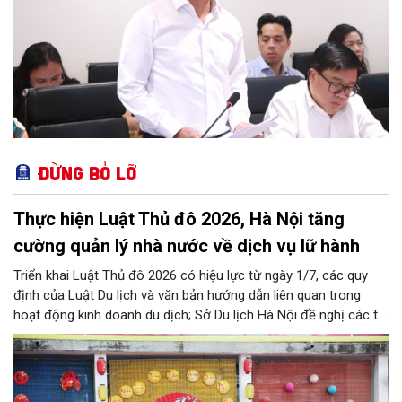
Đừng bỏ lỡ
Thực hiện Luật Thủ đô 2026, Hà Nội tăng
cường quản lý nhà nước về dịch vụ lữ hành
Triển khai Luật Thủ đô 2026 có hiệu lực từ ngày 1/7, các quy
định của Luật Du lịch và văn bản hướng dẫn liên quan trong
hoạt động kinh doanh du dịch; Sở Du lịch Hà Nội đề nghị các tổ
chức, đơn vị, doanh nghiệp kinh doanh dịch vụ lữ hành trên địa
bàn thành phố thực hiện một số nội dung quan trọng. Qua đó
góp phần thực hiện thắng lợi các mục tiêu phát triển du lịch Hà
Nội năm 2026 và giai đoạn tiếp theo.