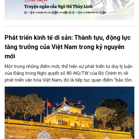
Phát triển kinh tế di sản: Thành tựu, động lực
tăng trưởng của Việt Nam trong kỷ nguyên
mới
Một trong những điểm mới, thể hiện sự phát triển tư duy lý luận
của Đảng trong Nghị quyết số 80-NQ/TW của Bộ Chính trị về
phát triển văn hóa Việt Nam, đó là tiếp tục quan điểm “bảo tồn
và phát huy giá trị di sản văn hóa gắn kết với phát triển kinh tế -
xã hội và du lịch”; đồng thời, nâng lên một tầm cao mới: “phát
triển kinh tế di sản”.