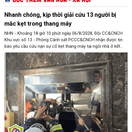
Nhanh chóng, kịp thời giải cứu 13 người bị
mắc kẹt trong thang máy
NHN - Khoảng 18 giờ 10 phút ngày 06/8/2028, Đội CC&CNCH
Khu vực số 13 - Phòng Cảnh sát PCCC&CNCH nhận được tin
báo yêu cầu cứu nạn sự cố kẹt thang máy tại ngôi nhà ở kết
hợp kinh doanh tại địa chỉ số 1C Định Công Thượng, phường
Định Công khiến 13 người (trong đó có 8 cháu nhỏ) bị mắc kẹt.