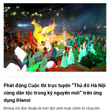
chính quyền phường Sơn Tây cùng các phòng, ban, ngành, đơn
vị và 25 tổ dân phố khẩn trương triển khai, tạo khí thế sôi nổi,
sẵn sàng mang đến cho Nhân dân và du khách một mùa Trung
thu quy mô, đặc sắc và giàu bản sắc văn hóa xứ Đoài.
Phát động Cuộc thi trực tuyến “Thủ đô Hà Nội
cùng dân tộc trong kỷ nguyên mới” trên ứng
dụng iHanoi
Không chỉ đơn thuần là một đợt sinh hoạt chính trị rộng lớn,