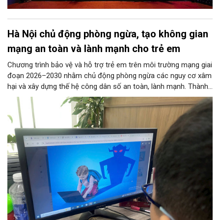
Hà Nội chủ động phòng ngừa, tạo không gian
mạng an toàn và lành mạnh cho trẻ em
Chương trình bảo vệ và hỗ trợ trẻ em trên môi trường mạng giai
đoạn 2026–2030 nhằm chủ động phòng ngừa các nguy cơ xâm
hại và xây dựng thế hệ công dân số an toàn, lành mạnh. Thành
phố đề ra các chỉ tiêu lớn như phổ cập giải pháp an ninh mạng
tại các trường học, ngăn chặn thông tin độc hại từ đường
truyền Internet và hỗ trợ 100% trẻ em bị xâm hại. 11 nhóm
nhiệm vụ trọng tâm được giao cho các sở, ngành thực hiện
đồng bộ, từ hoàn thiện pháp lý, phát triển công nghệ AI, hạ tầng
IPv6 đến truyền thông và hỗ trợ sức khỏe tâm thần. Bên cạnh
đó, chương trình siết chặt trách nhiệm của doanh nghiệp công
nghệ, viễn thông và đơn vị cung cấp trò chơi điện tử trong việc
gỡ bỏ nội dung độc hại và bảo vệ thông tin riêng tư của trẻ.