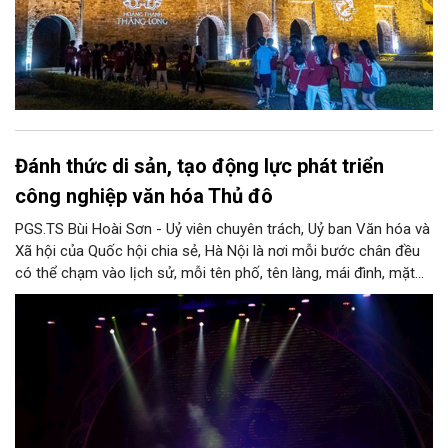
Đánh thức di sản, tạo động lực phát triển
công nghiệp văn hóa Thủ đô
PGS.TS Bùi Hoài Sơn - Uỷ viên chuyên trách, Uỷ ban Văn hóa và
Xã hội của Quốc hội chia sẻ, Hà Nội là nơi mỗi bước chân đều
có thể chạm vào lịch sử, mỗi tên phố, tên làng, mái đình, mặt
hồ, nếp nhà, câu hát, món ăn, làn điệu, nghề thủ công đều có
thể kể một câu chuyện về chiều sâu văn hiến của dân tộc.
Nhưng trong kỷ nguyên mới, câu hỏi đặt ra không chỉ Hà Nội có
bao nhiêu di sản, bao nhiêu văn nghệ sĩ, trí thức, không gian ký
ức, mà là làm thế nào để những giá trị ấy trở thành nguồn lực
phát triển, thành sức mạnh mềm, thành động lực sáng tạo,
thành năng lực cạnh tranh của Thủ đô.