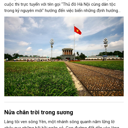
cuộc thi trực tuyến với tên gọi "Thủ đô Hà Nội cùng dân tộc
trong kỷ nguyên mới" hướng đến việc biến những định hướng
chiến lược trong Nghị quyết số 02-NQ/TW của Bộ Chính trị
thành niềm tin, thành nhận thức chung của mỗi người dân.
Nửa chân trời trong sương
Làng tôi ven sông Yên, một nhánh sông quanh năm lững lờ
chảy qua những bãi bồi ngập cỏ. Con đường đất dẫn vào làng