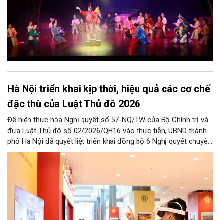
Hà Nội triển khai kịp thời, hiệu quả các cơ chế
đặc thù của Luật Thủ đô 2026
Để hiện thực hóa Nghị quyết số 57-NQ/TW của Bộ Chính trị và
đưa Luật Thủ đô số 02/2026/QH16 vào thực tiễn, UBND thành
phố Hà Nội đã quyết liệt triển khai đồng bộ 6 Nghị quyết chuyên
đề của HĐND Thành phố. Đợt triển khai này đề ra khung chính
sách cùng hệ thống giải pháp toàn diện nhằm cụ thể hóa các
cơ chế đặc thù, tạo động lực bứt phá cho phát triển khoa học,
công nghệ, đổi mới sáng tạo và chuyển đổi số trên địa bàn Thủ
đô.