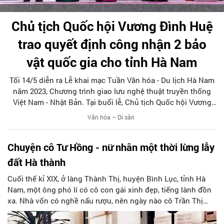
Chủ tịch Quốc hội Vương Đình Huệ
trao quyết định công nhận 2 bảo
vật quốc gia cho tỉnh Hà Nam
Tối 14/5 diễn ra Lễ khai mạc Tuần Văn hóa - Du lịch Hà Nam
năm 2023, Chương trình giao lưu nghệ thuật truyền thống
Việt Nam - Nhật Bản. Tại buổi lễ, Chủ tịch Quốc hội Vương
Đình Huệ trao quyết định công nhận hai bảo vật quốc gia
Văn hóa – Di sản
cho tỉnh Hà Nam.
Chuyện cô Tư Hồng - nữ nhân một thời lừng lẫy
đất Hà thành
Cuối thế kỉ XIX, ở làng Thành Thị, huyện Bình Lục, tỉnh Hà
Nam, một ông phó lí có cô con gái xinh đẹp, tiếng lành đồn
xa. Nhà vốn có nghề nấu rượu, nên ngày nào cô Trần Thị
Lan cũng mang rượu đi bán ở các chợ xa gần khắp vùng
quê.