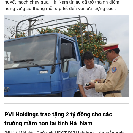
huyết mạch chạy qua, Hà Nam từ lâu đã trở thà nh điểm
nóng vử giao thông mỗi dịp tết đến với lưu lượng các
phương tiện giao thông dà y đặc. Mặc dù với bộn bử công
việc song, trước thời khắc giao thừa đang đến rất gần, Trung
tá Nguyễn Khánh Trường- Đội trưởng Đội Tuần tra kiểm soát
Cảnh sát giao thông (CSGT) tỉnh Hà Nam vẫn dà nh cho
Phóng viên Báo Người Hà Nội cuộc trao đổi cởi mở vử tình
hình giao thông trên địa bà n ngà y cuối năm.
PVI Holdings trao tặng 2 tỷ đồng cho các
trường mầm non tại tỉnh Hà Nam
(NHN) Mới đây, Chủ tịch HĐQT PVI Holdings - Nguyễn Anh