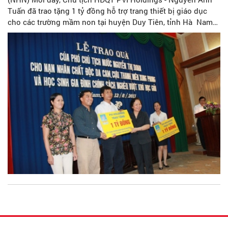
Tuấn đã trao tặng 1 tỷ đồng hỗ trợ trang thiết bị giáo dục
cho các trường mầm non tại huyện Duy Tiên, tỉnh Hà Nam
và 1 tỷ đồng hỗ trợ xã Nguyên àšy, huyện Kim Bảng, tỉnh
Hà Nam xây mới trường mầm non phục vụ nhân dân xã.