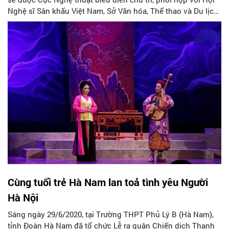
Nghệ sĩ Sân khấu Việt Nam, Sở Văn hóa, Thể thao và Du lịch
tỉnh Hà Nam tổ chức tại Thành phố Phủ Lý (Hà Nam).
Cùng tuổi trẻ Hà Nam lan toả tình yêu Người
Hà Nội
Sáng ngày 29/6/2020, tại Trường THPT Phủ Lý B (Hà Nam),
tỉnh Đoàn Hà Nam đã tổ chức Lễ ra quân Chiến dịch Thanh