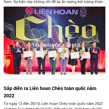
Nam. Sự kiện này không chỉ để lại ấn tượng bởi lượng khán
giả đông kín, mà còn cho thấy khát vọng gìn giữ nghệ thuật
chèo truyền thống từ những thế hệ làm nghề hôm nay.
Sắp diễn ra Liên hoan Chèo toàn quốc năm
2022
Từ ngày 12 đến 28/10, Liên hoan Chèo toàn quốc năm 2022
sẽ được Cục Nghệ thuật biểu diễn chủ trì, phối hợp với Hội