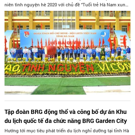
niên tình nguyện hè 2020 với chủ đề “Tuổi trẻ Hà Nam xung
kích, sáng tạo, tình nguyện vì cộng đồng”. Sự kiện có sự
tham gia của gần 1.000 Đoàn viên thanh niên, sinh viên tiêu
biểu đại diện cho đội ngũ Đoàn viên, thanh niên trong toàn
tỉnh. Trong khuôn khổ hoạt động của Chương trình, báo
Người Hà Nội đã trao tặng 10 chiếc xe đạp trị giá 10 triệu
đồng cho các em học sinh nghèo vươn lên vượt khó học
Tập đoàn BRG động thổ và công bố dự án Khu
du lịch quốc tế đa chức năng BRG Garden City
Hướng tới mục tiêu phát triển du lịch nghỉ dưỡng tại tỉnh Hà