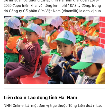
2020 được triển khai với tổng kinh phí 187,3 tỷ đồng, trong
đó Công ty Cổ phần Sữa Việt Nam (Vinamilk) là đơn vị cung
cấp sữa với mức hỗ trợ 25,1% giá thành sản phẩm, tiết kiệm
cho ngân sách tỉnh gần 45 tỷ đồng. Để chính thức phát
động chương trình SHĐ năm học 2019-2020, ngày 03 tháng
12 năm 2019, Sở Giáo dục và đào tạo và Sở Y tế tỉnh Hà nam
đã tổ chức buổi Lễ phát động tại trường mầm non Thanh
Tâm, huyện Thanh Liêm, tỉnh Hà Nam. Buổi lễ có sự tham dự
củ
Liên đoà n Lao động tỉnh Hà Nam
NHN Online- Là một đơn vị trực thuộc Tổng Liên đoà n Lao