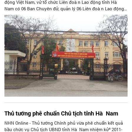
động Việt Nam, vử tổ chức Liên đoà n Lao động tỉnh Hà
Nam có 06 Ban Chuyên đử, quản lý 06 Liên đoà n Lao động
huyện, thà nh phố; 05 Công đoà n ngà nh, 01 công đoà n
viên chức, 01 công đoà n các khu công nghiệp và Trường
Trung cấp nghử KT- KT Hà Nam, số cán bộ công đoà n
chuyên trách toà n tỉnh gồm 80 đồng chí và 46 đồng chí cán
bộ giáo viên Trường Trung cấp nghử KT- KT tỉnh Hà Nam.
Thủ tướng phê chuẩn Chủ tịch tỉnh Hà Nam
NHN Online - Thủ tướng Chính phủ vừa phê chuẩn kết quả
bầu chức vụ Chủ tịch UBND tỉnh Hà Nam nhiệm kử³ 2011-