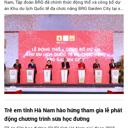
Nam, Tập đoàn BRG đã chính thức động thổ và công bố dự
án Khu du lịch Quốc tế đa chức năng BRG Garden City tại xã
Tượng Lĩnh, huyện Kim Bảng, tỉnh Hà Nam. Với hệ thống đa
dạng các sản phẩm và dịch vụ du lịch được đầu tư đồng bộ,
dự án sẽ giúp tối đa hóa tiềm năng phát triển du lịch, đồng
thời tạo động lực phát triển ý nghĩa cho kinh tế - xã hội của
Hà Nam.
Trẻ em tỉnh Hà Nam hào hứng tham gia lễ phát
động chương trình sữa học đường
Đề án Sữa học đường (SHĐ) tỉnh Hà Nam giai đoạn 2018-