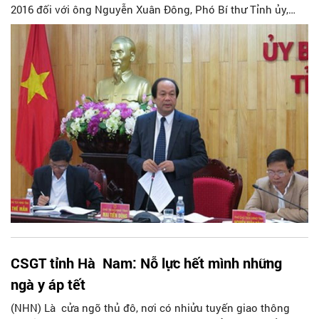
2016 đối với ông Nguyễn Xuân Đông, Phó Bí thư Tỉnh ủy,
Phó Chủ tịch UBND tỉnh Hà Nam.
CSGT tỉnh Hà Nam: Nỗ lực hết mình những
ngà y áp tết
(NHN) Là cử­a ngõ thủ đô, nơi có nhiửu tuyến giao thông