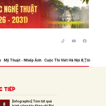
h
Mỹ Thuật - Nhiếp Ảnh
Cuộc Thi Viết Hà Nội & Tôi
ửi
c tiếp
[Infographic] Tóm tắt quá
trình công tác đồng chí Bùi