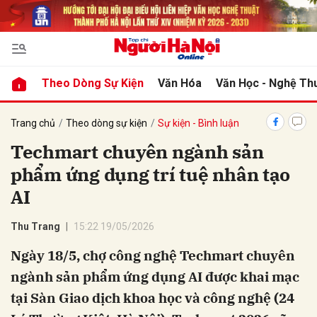
bình luận
Theo Dòng Sự Kiện
Văn Hóa
Văn Học - Nghệ Th
Trang chủ
Theo dòng sự kiện
Sự kiện - Bình luận
Techmart chuyên ngành sản
phẩm ứng dụng trí tuệ nhân tạo
AI
Thu Trang
15:22 19/05/2026
Hủy
G
Ngày 18/5, chợ công nghệ Techmart chuyên
ngành sản phẩm ứng dụng AI được khai mạc
tại Sàn Giao dịch khoa học và công nghệ (24