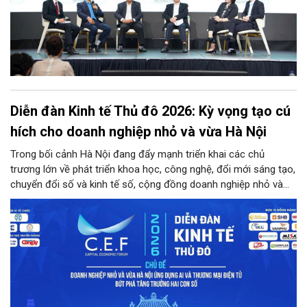
Diễn đàn Kinh tế Thủ đô 2026: Kỳ vọng tạo cú
hích cho doanh nghiệp nhỏ và vừa Hà Nội
Trong bối cảnh Hà Nội đang đẩy mạnh triển khai các chủ
trương lớn về phát triển khoa học, công nghệ, đổi mới sáng tạo,
chuyển đổi số và kinh tế số, cộng đồng doanh nghiệp nhỏ và
vừa trên địa bàn Thủ đô đứng trước cả cơ hội lẫn thách thức
chưa từng có. Diễn đàn Kinh tế Thủ đô năm 2026 là sự kiện
được kỳ vọng sẽ trở thành cầu nối thiết thực, đưa chính sách,
công nghệ và nguồn lực đến gần hơn với doanh nghiệp.