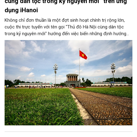
cùng dân tộc trong kỷ nguyên mới” trên ứng
dụng iHanoi
Không chỉ đơn thuần là một đợt sinh hoạt chính trị rộng lớn,
cuộc thi trực tuyến với tên gọi "Thủ đô Hà Nội cùng dân tộc
trong kỷ nguyên mới" hướng đến việc biến những định hướng
chiến lược trong Nghị quyết số 02-NQ/TW của Bộ Chính trị
thành niềm tin, thành nhận thức chung của mỗi người dân.