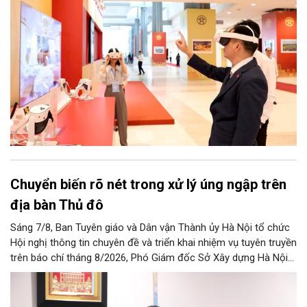
công nghệ, đổi mới sáng tạo và chuyển đổi số trên địa bàn Thủ
đô.
Chuyển biến rõ nét trong xử lý úng ngập trên
địa bàn Thủ đô
Sáng 7/8, Ban Tuyên giáo và Dân vận Thành ủy Hà Nội tổ chức
Hội nghị thông tin chuyên đề và triển khai nhiệm vụ tuyên truyền
trên báo chí tháng 8/2026, Phó Giám đốc Sở Xây dựng Hà Nội
Trương Hải Long đã thông tin về việc tổ chức triển khai thực
hiện các giải pháp về xử lý úng ngập trên địa bàn thành phố.