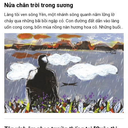
Nửa chân trời trong sương
Làng tôi ven sông Yên, một nhánh sông quanh năm lững lờ
chảy qua những bãi bồi ngập cỏ. Con đường đất dẫn vào làng
uốn cong cong, bốn mùa nồng nàn hương hoa cỏ. Những buổi
hoàng hôn, khi nắng đã dịu xuống phía cuối sông, đám hoa tím
lại thẫm màu như có ai vừa rắc lên một lớp khói.