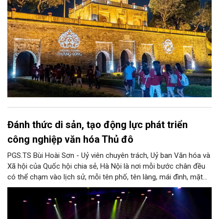
Đánh thức di sản, tạo động lực phát triển
công nghiệp văn hóa Thủ đô
PGS.TS Bùi Hoài Sơn - Uỷ viên chuyên trách, Uỷ ban Văn hóa và
Xã hội của Quốc hội chia sẻ, Hà Nội là nơi mỗi bước chân đều
có thể chạm vào lịch sử, mỗi tên phố, tên làng, mái đình, mặt
hồ, nếp nhà, câu hát, món ăn, làn điệu, nghề thủ công đều có
thể kể một câu chuyện về chiều sâu văn hiến của dân tộc.
Nhưng trong kỷ nguyên mới, câu hỏi đặt ra không chỉ Hà Nội có