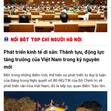
Nổi bật Tạp chí Người Hà Nội
Phát triển kinh tế di sản: Thành tựu, động lực
tăng trưởng của Việt Nam trong kỷ nguyên
mới
Một trong những điểm mới, thể hiện sự phát triển tư duy lý luận
của Đảng trong Nghị quyết số 80-NQ/TW của Bộ Chính trị về
phát triển văn hóa Việt Nam, đó là tiếp tục quan điểm “bảo tồn
và phát huy giá trị di sản văn hóa gắn kết với phát triển kinh tế -
xã hội và du lịch”; đồng thời, nâng lên một tầm cao mới: “phát
triển kinh tế di sản”.