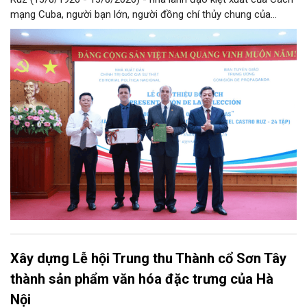
mạng Cuba, người bạn lớn, người đồng chí thủy chung của
Đảng, Nhà nước và nhân dân Việt Nam, chiều 5/8, tại Hà Nội,
Nhà xuất bản Chính trị quốc gia Sự thật phối hợp với Ban Tuyên
giáo Trung ương tổ chức Lễ giới thiệu bộ sách “Tuyển tập các
tác phẩm chọn lọc của Tổng Tư lệnh Fidel Castro Ruz” gồm 24
tập bằng tiếng Tây Ban Nha.
Xây dựng Lễ hội Trung thu Thành cổ Sơn Tây
thành sản phẩm văn hóa đặc trưng của Hà
Nội