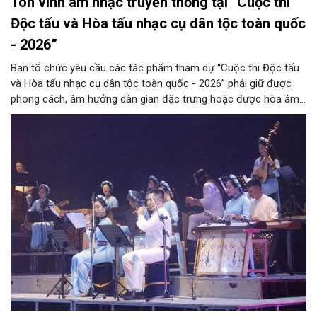
Tôn vinh âm nhạc truyền thống tại “Cuộc thi
Độc tấu và Hòa tấu nhạc cụ dân tộc toàn quốc
- 2026”
Ban tổ chức yêu cầu các tác phẩm tham dự “Cuộc thi Độc tấu
và Hòa tấu nhạc cụ dân tộc toàn quốc - 2026” phải giữ được
phong cách, âm hưởng dân gian đặc trưng hoặc được hòa âm,
phối khí mới trên nền tảng làn điệu âm nhạc truyền thống Việt
Nam, đồng thời phải được trình diễn trực tiếp bằng nhạc cụ dân
tộc.