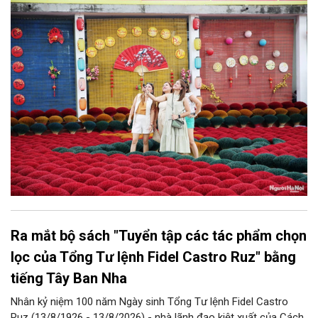
bàn thành phố thực hiện một số nội dung quan trọng. Qua đó
góp phần thực hiện thắng lợi các mục tiêu phát triển du lịch Hà
Nội năm 2026 và giai đoạn tiếp theo.
Ra mắt bộ sách "Tuyển tập các tác phẩm chọn
lọc của Tổng Tư lệnh Fidel Castro Ruz" bằng
tiếng Tây Ban Nha
Nhân kỷ niệm 100 năm Ngày sinh Tổng Tư lệnh Fidel Castro
Ruz (13/8/1926 - 13/8/2026) - nhà lãnh đạo kiệt xuất của Cách