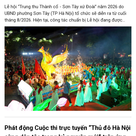
Lễ hội “Trung thu Thành cổ - Sơn Tây xứ Đoài” năm 2026 do
UBND phường Sơn Tây (TP Hà Nội) tổ chức sẽ diễn ra từ cuối
tháng 8/2026. Hiện tại, công tác chuẩn bị Lễ hội đang được
chính quyền phường Sơn Tây cùng các phòng, ban, ngành, đơn
vị và 25 tổ dân phố khẩn trương triển khai, tạo khí thế sôi nổi,
sẵn sàng mang đến cho Nhân dân và du khách một mùa Trung
thu quy mô, đặc sắc và giàu bản sắc văn hóa xứ Đoài.
Phát động Cuộc thi trực tuyến “Thủ đô Hà Nội