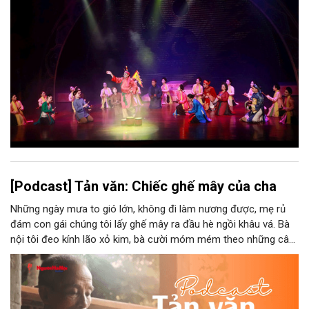
bao nhiêu di sản, bao nhiêu văn nghệ sĩ, trí thức, không gian ký
ức, mà là làm thế nào để những giá trị ấy trở thành nguồn lực
phát triển, thành sức mạnh mềm, thành động lực sáng tạo,
thành năng lực cạnh tranh của Thủ đô.
[Podcast] Tản văn: Chiếc ghế mây của cha
Những ngày mưa to gió lớn, không đi làm nương được, mẹ rủ
đám con gái chúng tôi lấy ghế mây ra đầu hè ngồi khâu vá. Bà
nội tôi đeo kính lão xỏ kim, bà cười móm mém theo những câu
chuyện kể tếu táo của đám trẻ chúng tôi. Chiếc ghế mây phát
ra âm thanh kin kít chịu đựng sức nặng cơ thể con người theo
những điệu cười khúc khích.