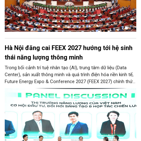
Hà Nội đăng cai FEEX 2027 hướng tới hệ sinh
thái năng lượng thông minh
Trong bối cảnh trí tuệ nhân tạo (AI), trung tâm dữ liệu (Data
Center), sản xuất thông minh và quá trình điện hóa nền kinh tế,
Future Energy Expo & Conference 2027 (FEEX 2027) chính thức
ra mắt với kỳ vọng trở thành nền tảng kết nối, thúc đẩy đầu tư,
đổi mới công nghệ và phát triển hệ sinh thái tại Việt Nam.