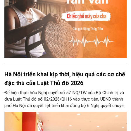
Hà Nội triển khai kịp thời, hiệu quả các cơ chế
đặc thù của Luật Thủ đô 2026
Để hiện thực hóa Nghị quyết số 57-NQ/TW của Bộ Chính trị và
đưa Luật Thủ đô số 02/2026/QH16 vào thực tiễn, UBND thành
phố Hà Nội đã quyết liệt triển khai đồng bộ 6 Nghị quyết chuyên
đề của HĐND Thành phố. Đợt triển khai này đề ra khung chính
sách cùng hệ thống giải pháp toàn diện nhằm cụ thể hóa các
cơ chế đặc thù, tạo động lực bứt phá cho phát triển khoa học,