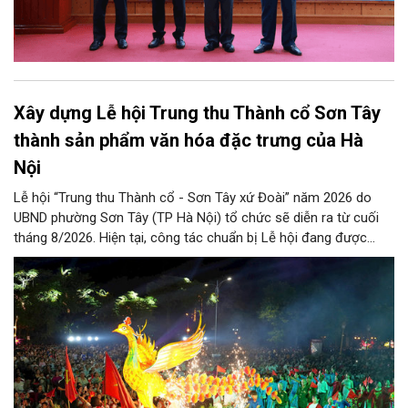
Xây dựng Lễ hội Trung thu Thành cổ Sơn Tây
thành sản phẩm văn hóa đặc trưng của Hà
Nội
Lễ hội “Trung thu Thành cổ - Sơn Tây xứ Đoài” năm 2026 do
UBND phường Sơn Tây (TP Hà Nội) tổ chức sẽ diễn ra từ cuối
tháng 8/2026. Hiện tại, công tác chuẩn bị Lễ hội đang được
chính quyền phường Sơn Tây cùng các phòng, ban, ngành, đơn
vị và 25 tổ dân phố khẩn trương triển khai, tạo khí thế sôi nổi,
sẵn sàng mang đến cho Nhân dân và du khách một mùa Trung
thu quy mô, đặc sắc và giàu bản sắc văn hóa xứ Đoài.