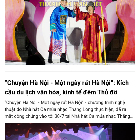
cảm xúc.
“Chuyện Hà Nội - Một ngày rất Hà Nội”: Kích
cầu du lịch văn hóa, kinh tế đêm Thủ đô
“Chuyện Hà Nội - Một ngày rất Hà Nội” - chương trình nghệ
thuật do Nhà hát Ca múa nhạc Thăng Long thực hiện, đã ra
mắt công chúng vào tối 30/7 tại Nhà hát Ca múa nhạc Thăng
Long (số 31 - 33 phố Lương Văn Can, phường Hoàn Kiếm).