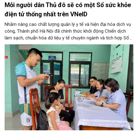
Mỗi người dân Thủ đô sẽ có một Sổ sức khỏe
điện tử thống nhất trên VNeID
Nhằm nâng cao chất lượng quản lý y tế và hiện đại hóa dịch vụ
công, Thành phố Hà Nội đã chính thức khởi động Chiến dịch
làm sạch, chuẩn hóa dữ liệu y tế chuyên ngành và tích hợp Sổ
sức khỏe điện tử trên ứng dụng VNeID. Chương trình trọng điểm
này hứa hẹn giúp mỗi người dân Thủ đô làm chủ một hồ sơ sức
khỏe điện tử duy nhất, cho phép theo dõi và chăm sóc sức
khỏe toàn diện theo vòng đời trên không gian mạng.