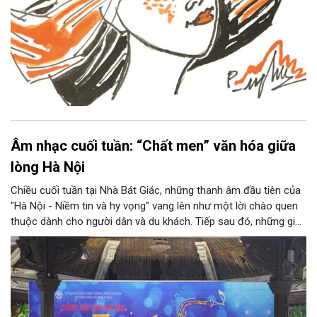
Âm nhạc cuối tuần: “Chất men” văn hóa giữa
lòng Hà Nội
Chiều cuối tuần tại Nhà Bát Giác, những thanh âm đầu tiên của
"Hà Nội - Niềm tin và hy vọng" vang lên như một lời chào quen
thuộc dành cho người dân và du khách. Tiếp sau đó, những giai
điệu jazz kinh điển của thế giới lần lượt cất lên qua phần biểu
diễn của NSƯT Quyền Văn Minh và các nghệ sĩ Bình Minh Jazz
Club, mở ra một không gian âm nhạc giàu cảm xúc ngay giữa
trung tâm Thủ đô.