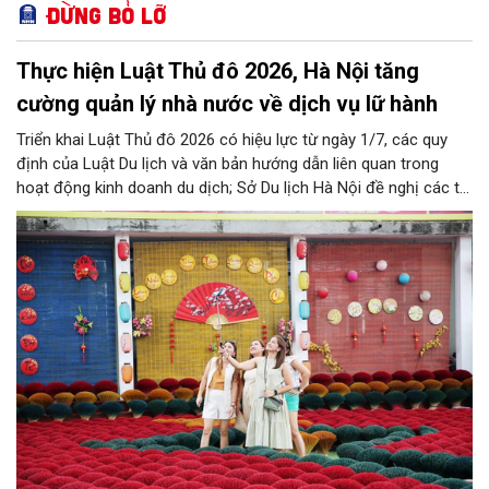
Đừng bỏ lỡ
Thực hiện Luật Thủ đô 2026, Hà Nội tăng
cường quản lý nhà nước về dịch vụ lữ hành
Triển khai Luật Thủ đô 2026 có hiệu lực từ ngày 1/7, các quy
định của Luật Du lịch và văn bản hướng dẫn liên quan trong
hoạt động kinh doanh du dịch; Sở Du lịch Hà Nội đề nghị các tổ
chức, đơn vị, doanh nghiệp kinh doanh dịch vụ lữ hành trên địa
bàn thành phố thực hiện một số nội dung quan trọng. Qua đó
góp phần thực hiện thắng lợi các mục tiêu phát triển du lịch Hà
Nội năm 2026 và giai đoạn tiếp theo.