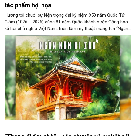
tác phẩm hội họa
Hướng tới chuỗi sự kiện trọng đại kỷ niệm 950 năm Quốc Tử
Giám (1076 – 2026) cùng 81 năm Quốc khánh nước Cộng hòa
xã hội chủ nghĩa Việt Nam, triển lãm mỹ thuật mang tên “Ngàn
năm di sản” sẽ chính thức khai mạc vào ngày 8/8 tại Nhà Thái
Học, Di tích Quốc gia đặc biệt Văn Miếu – Quốc Tử Giám. Sự
kiện kéo dài đến ngày 25/9/2026 hứa hẹn trở thành điểm đến
văn hóa đầy sức hút, góp phần làm phong phú đời sống nghệ
thuật của Thủ đô trong mùa thu này.