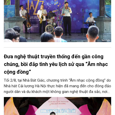
Đưa nghệ thuật truyền thống đến gần công
chúng, bồi đắp tình yêu lịch sử qua “Âm nhạc
cộng đồng”
Tối 2/8, tại Nhà Bát Giác, chương trình “Âm nhạc cộng đồng” do
Nhà hát Cải lương Hà Nội thực hiện đã mang đến cho đông đảo
người dân và du khách một không gian nghệ thuật đa sắc, nơi
những làn điệu cải lương, ca cổ, tân cổ và các tiết mục múa
hòa quyện trong không gian của phố đi bộ hồ Hoàn Kiếm. Đặc
biệt, chương trình có sự giao lưu của các nghệ sĩ đến từ
phương Nam, góp phần tạo nên cuộc gặp gỡ nghệ thuật giàu