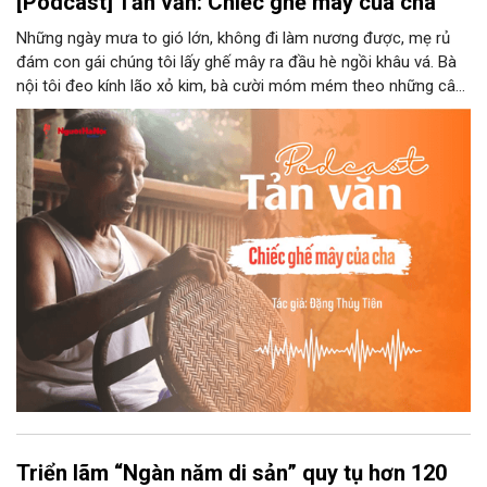
[Podcast] Tản văn: Chiếc ghế mây của cha
Những ngày mưa to gió lớn, không đi làm nương được, mẹ rủ
đám con gái chúng tôi lấy ghế mây ra đầu hè ngồi khâu vá. Bà
nội tôi đeo kính lão xỏ kim, bà cười móm mém theo những câu
chuyện kể tếu táo của đám trẻ chúng tôi. Chiếc ghế mây phát
ra âm thanh kin kít chịu đựng sức nặng cơ thể con người theo
những điệu cười khúc khích.
Triển lãm “Ngàn năm di sản” quy tụ hơn 120