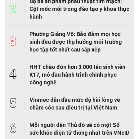
Bộ ba ấn phẩm phẫu thuật tim mạch:
2
Cột mốc mới trong đào tạo y khoa thực
hành
Phường Giảng Võ: Bảo đảm mọi học
3
sinh đều được thụ hưởng môi trường
học tập tốt nhất sau sắp xếp
HHT chào đón hơn 3.000 tân sinh viên
4
K17, mở đầu hành trình chinh phục
công nghệ
5
Vinmec dẫn đầu mức độ hài lòng về
chăm sóc sau điều trị tại Việt Nam
6
Mỗi người dân Thủ đô sẽ có một Sổ
sức khỏe điện tử thống nhất trên VNeID