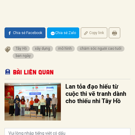
Chia sẻ Facebook
Chia sẻ Zalo
Copy link
Tây Hồ
xây dựng
mô hình
chăm sóc người cao tuổi
ban ngày
Bài liên quan
Lan tỏa đạo hiếu từ
cuộc thi vẽ tranh dành
cho thiếu nhi Tây Hồ