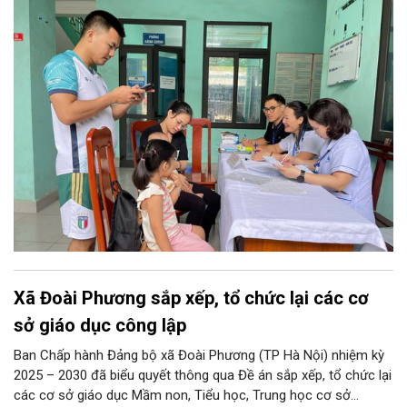
này hứa hẹn giúp mỗi người dân Thủ đô làm chủ một hồ sơ sức
khỏe điện tử duy nhất, cho phép theo dõi và chăm sóc sức
khỏe toàn diện theo vòng đời trên không gian mạng.
Xã Đoài Phương sắp xếp, tổ chức lại các cơ
sở giáo dục công lập
Ban Chấp hành Đảng bộ xã Đoài Phương (TP Hà Nội) nhiệm kỳ
2025 – 2030 đã biểu quyết thông qua Đề án sắp xếp, tổ chức lại
các cơ sở giáo dục Mầm non, Tiểu học, Trung học cơ sở