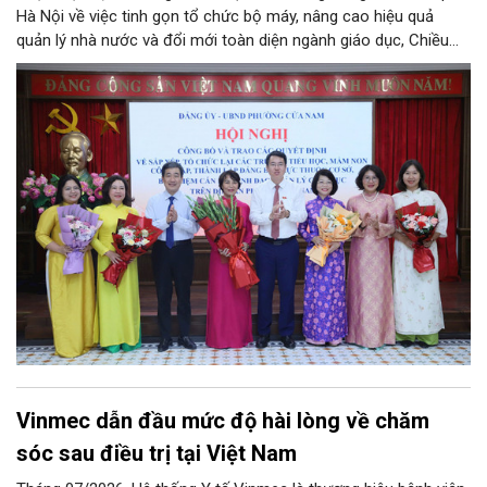
Hà Nội về việc tinh gọn tổ chức bộ máy, nâng cao hiệu quả
quản lý nhà nước và đổi mới toàn diện ngành giáo dục, Chiều
4/8, Đảng ủy - UBND phường Cửa Nam tổ chức Hội nghị công
bố và trao quyết định về việc sắp xếp, tổ chức lại các trường
tiểu học, mầm non công lập, thành lập đảng bộ trực thuộc cơ
sở, bổ nhiệm cán bộ lãnh đạo quản lý giáo dục trên địa bàn
phường.
Vinmec dẫn đầu mức độ hài lòng về chăm
sóc sau điều trị tại Việt Nam