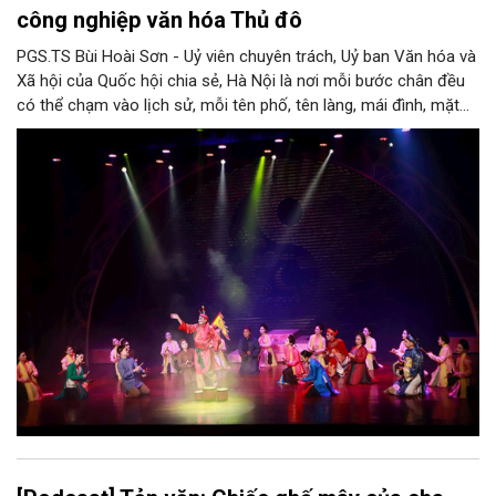
công nghiệp văn hóa Thủ đô
PGS.TS Bùi Hoài Sơn - Uỷ viên chuyên trách, Uỷ ban Văn hóa và
Xã hội của Quốc hội chia sẻ, Hà Nội là nơi mỗi bước chân đều
có thể chạm vào lịch sử, mỗi tên phố, tên làng, mái đình, mặt
hồ, nếp nhà, câu hát, món ăn, làn điệu, nghề thủ công đều có
thể kể một câu chuyện về chiều sâu văn hiến của dân tộc.
Nhưng trong kỷ nguyên mới, câu hỏi đặt ra không chỉ Hà Nội có
bao nhiêu di sản, bao nhiêu văn nghệ sĩ, trí thức, không gian ký
ức, mà là làm thế nào để những giá trị ấy trở thành nguồn lực
phát triển, thành sức mạnh mềm, thành động lực sáng tạo,
thành năng lực cạnh tranh của Thủ đô.