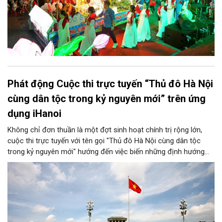
Phát động Cuộc thi trực tuyến “Thủ đô Hà Nội
cùng dân tộc trong kỷ nguyên mới” trên ứng
dụng iHanoi
Không chỉ đơn thuần là một đợt sinh hoạt chính trị rộng lớn,
cuộc thi trực tuyến với tên gọi "Thủ đô Hà Nội cùng dân tộc
trong kỷ nguyên mới" hướng đến việc biến những định hướng
chiến lược trong Nghị quyết số 02-NQ/TW của Bộ Chính trị
thành niềm tin, thành nhận thức chung của mỗi người dân.