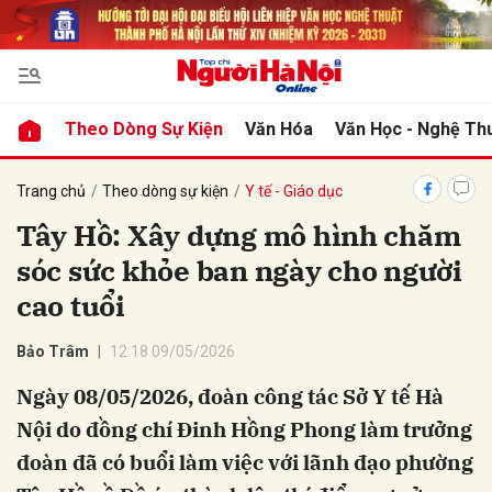
bình luận
Theo Dòng Sự Kiện
Văn Hóa
Văn Học - Nghệ Th
Trang chủ
Theo dòng sự kiện
Y tế - Giáo dục
Tây Hồ: Xây dựng mô hình chăm
sóc sức khỏe ban ngày cho người
cao tuổi
Bảo Trâm
12:18 09/05/2026
Hủy
G
Ngày 08/05/2026, đoàn công tác Sở Y tế Hà
Nội do đồng chí Đinh Hồng Phong làm trưởng
đoàn đã có buổi làm việc với lãnh đạo phường