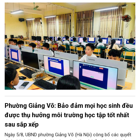
(THCS) và Đề án sắp xếp, kiện toàn, thành lập tổ chức đảng
trong các cơ sở giáo dục công lập sau sắp xếp trên địa bàn xã.
Phường Giảng Võ: Bảo đảm mọi học sinh đều
được thụ hưởng môi trường học tập tốt nhất
sau sắp xếp
Ngày 5/8, UBND phường Giảng Võ (Hà Nội) công bố các quyết