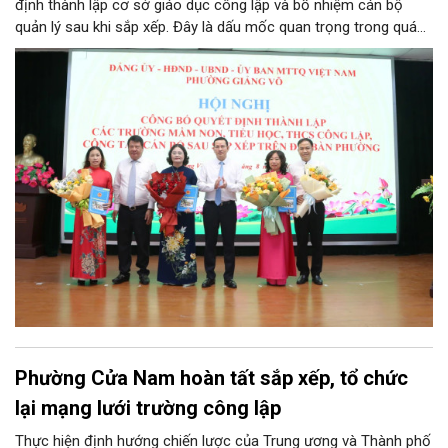
định thành lập cơ sở giáo dục công lập và bổ nhiệm cán bộ
quản lý sau khi sắp xếp. Đây là dấu mốc quan trọng trong quá
trình kiện toàn tổ chức bộ máy, thực hiện chủ trương tinh gọn,
nâng cao hiệu lực, hiệu quả quản lý theo các nghị quyết của
Trung ương và kế hoạch của UBND TP Hà Nội.
Phường Cửa Nam hoàn tất sắp xếp, tổ chức
lại mạng lưới trường công lập
Thực hiện định hướng chiến lược của Trung ương và Thành phố