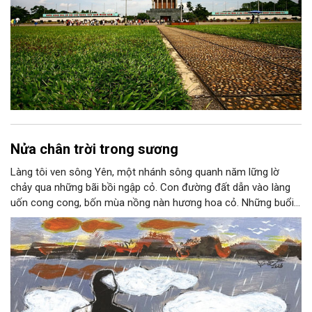
Nửa chân trời trong sương
Làng tôi ven sông Yên, một nhánh sông quanh năm lững lờ
chảy qua những bãi bồi ngập cỏ. Con đường đất dẫn vào làng
uốn cong cong, bốn mùa nồng nàn hương hoa cỏ. Những buổi
hoàng hôn, khi nắng đã dịu xuống phía cuối sông, đám hoa tím
lại thẫm màu như có ai vừa rắc lên một lớp khói.