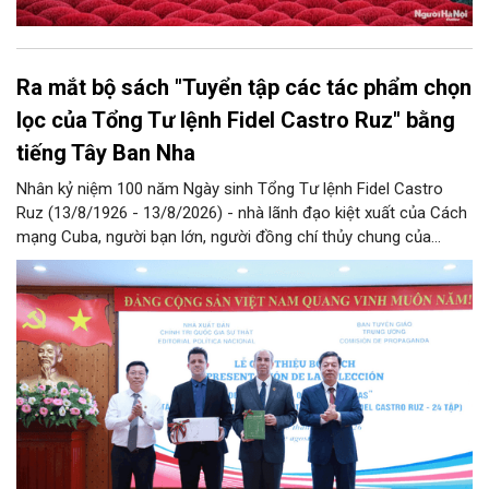
Ra mắt bộ sách "Tuyển tập các tác phẩm chọn
lọc của Tổng Tư lệnh Fidel Castro Ruz" bằng
tiếng Tây Ban Nha
Nhân kỷ niệm 100 năm Ngày sinh Tổng Tư lệnh Fidel Castro
Ruz (13/8/1926 - 13/8/2026) - nhà lãnh đạo kiệt xuất của Cách
mạng Cuba, người bạn lớn, người đồng chí thủy chung của
Đảng, Nhà nước và nhân dân Việt Nam, chiều 5/8, tại Hà Nội,
Nhà xuất bản Chính trị quốc gia Sự thật phối hợp với Ban Tuyên
giáo Trung ương tổ chức Lễ giới thiệu bộ sách “Tuyển tập các
tác phẩm chọn lọc của Tổng Tư lệnh Fidel Castro Ruz” gồm 24
tập bằng tiếng Tây Ban Nha.