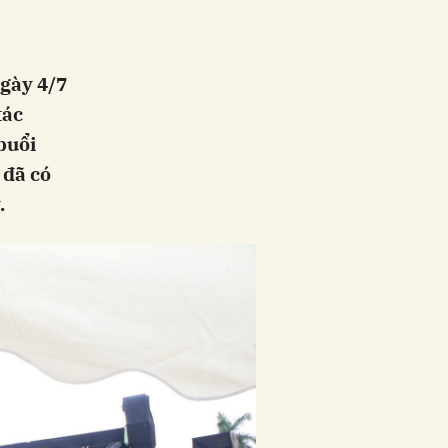
ngày 4/7
tác
buổi
 đã có
.