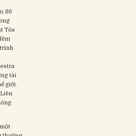
o, Sở
Long
ật Tỏa
 đêm
trình
hestra
ng tài
ế giới.
 Liên
hông
 một
g thường