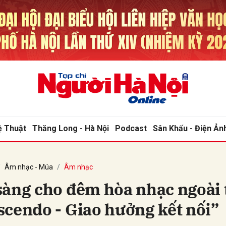
bình luận
ệ Thuật
Thăng Long - Hà Nội
Podcast
Sân Khấu - Điện Ản
Âm nhạc - Múa
Âm nhạc
Hủy
G
sàng cho đêm hòa nhạc ngoài 
scendo - Giao hưởng kết nối”