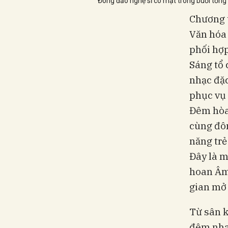
Đông đảo nghệ sĩ có mặt trong buổi tổng
Chương t
Văn hóa 
phối hợp
Sáng tổ 
nhạc đặc
phục vụ 
Đêm hòa
cùng đôn
năng trẻ
Đây là m
hoan Âm
gian mở 
Từ sân k
đêm nhạc