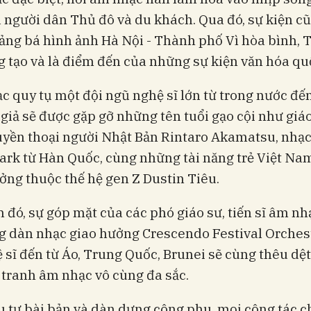
 người dân Thủ đô và du khách. Qua đó, sự kiện c
ảng bá hình ảnh Hà Nội - Thành phố Vì hòa bình,
 tạo và là điểm đến của những sự kiện văn hóa quố
 quy tụ một đội ngũ nghệ sĩ lớn từ trong nước đế
 giả sẽ được gặp gỡ những tên tuổi gạo cội như giá
uyền thoại người Nhật Bản Rintaro Akamatsu, nhạc
ark từ Hàn Quốc, cùng những tài năng trẻ Việt Na
ởng thuộc thế hệ gen Z Dustin Tiêu.
 đó, sự góp mặt của các phó giáo sư, tiến sĩ âm nh
g dàn nhạc giao hưởng Crescendo Festival Orches
 sĩ đến từ Áo, Trung Quốc, Brunei sẽ cùng thêu dệ
tranh âm nhạc vô cùng đa sắc.
 tư bài bản và dàn dựng công phu, mọi công tác c