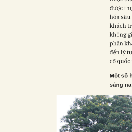
được thự
hóa sâu 
khách tr
không g
phần khẳ
đến lý t
cỡ quốc 
Một số 
sáng na