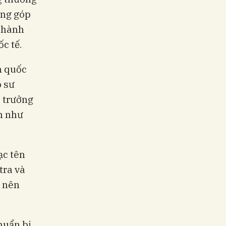
ũng góp
 Thành
c tế.
n quốc
o sư
 trưởng
m như
ạc tên
tra và
t nên
huẩn bị