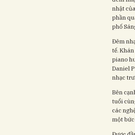
nhật của
phần qu
phố Sáng
Đêm nhạc
tế. Khán
piano h
Daniel P
nhạc trư
Bên cạnh
tuổi cùn
các nghệ
một bức 
Được đầu