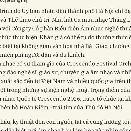
 duyệt sáng nay.
rình do Ủy ban nhân dân thành phố Hà Nội chỉ đạ
và Thể thao chủ trì, Nhà hát Ca múa nhạc Thăng 
 với Công ty Cổ phần Biểu diễn Âm nhạc Nghệ thu
chức thực hiện. Khán giả có thể tự do thưởng thức
 biệt tại không gian văn hóa nhà Bát Giác, chương 
miễn phí người dân và du khách.
 nhạc có sự tham gia của Crescendo Festival Orc
g đảo nghệ sĩ, giáo sư, chuyên gia âm nhạc và nhữ
 xuất sắc đến từ Việt Nam và nhiều quốc gia trên th
ột trong những sự kiện nghệ thuật trọng điểm của
 nhạc Quốc tế Crescendo 2026, được tổ chức tại k
bên hồ Hoàn Kiếm - trái tim của Thủ đô Hà Nội.
hấu, kỹ thuật đến con người, tất cả cùng hướng tới
 đặc biệt, nơi âm nhạc hàn lâm hòa vào nhịp sốn