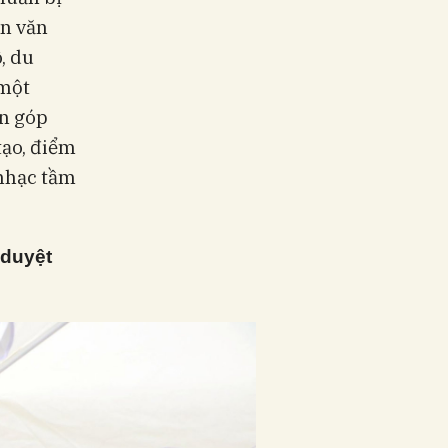
ấn văn
, du
 một
n góp
tạo, điểm
 nhạc tầm
 duyệt