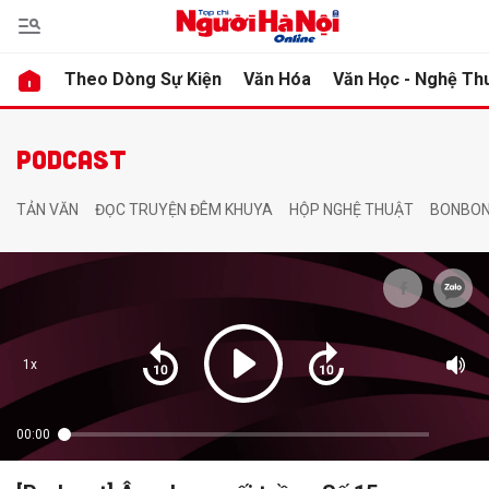
Theo Dòng Sự Kiện
Văn Hóa
Văn Học - Nghệ Th
bình luận
bình luận
PODCAST
TẢN VĂN
ĐỌC TRUYỆN ĐÊM KHUYA
HỘP NGHỆ THUẬT
BONBON
Hủy
Hủy
G
G
1x
00:00