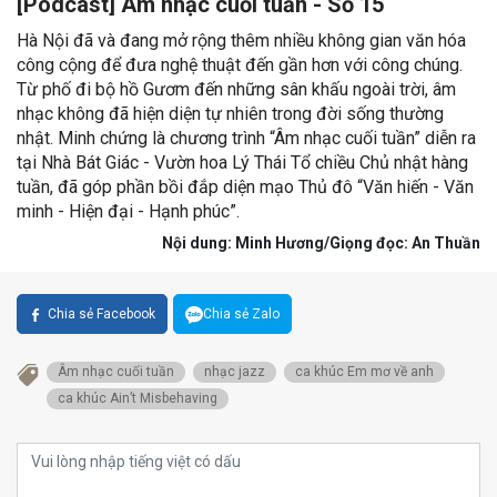
[Podcast] Âm nhạc cuối tuần - Số 15
Hà Nội đã và đang mở rộng thêm nhiều không gian văn hóa
công cộng để đưa nghệ thuật đến gần hơn với công chúng.
Từ phố đi bộ hồ Gươm đến những sân khấu ngoài trời, âm
nhạc không đã hiện diện tự nhiên trong đời sống thường
nhật. Minh chứng là chương trình “Âm nhạc cuối tuần” diễn ra
tại Nhà Bát Giác - Vườn hoa Lý Thái Tổ chiều Chủ nhật hàng
tuần, đã góp phần bồi đắp diện mạo Thủ đô “Văn hiến - Văn
minh - Hiện đại - Hạnh phúc”.
Nội dung: Minh Hương/Giọng đọc: An Thuần
Chia sẻ Facebook
Chia sẻ Zalo
Âm nhạc cuối tuần
nhạc jazz
ca khúc Em mơ về anh
ca khúc Ain’t Misbehaving