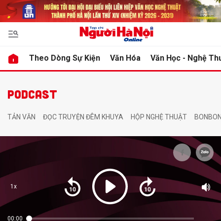
bình luận
bình luận
Theo Dòng Sự Kiện
Văn Hóa
Văn Học - Nghệ Th
PODCAST
TẢN VĂN
ĐỌC TRUYỆN ĐÊM KHUYA
HỘP NGHỆ THUẬT
BONBON
Hủy
Hủy
G
G
1x
00:00