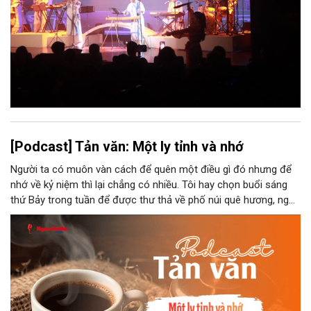
[Podcast] Tản văn: Một ly tỉnh và nhớ
Người ta có muôn vàn cách để quên một điều gì đó nhưng để
nhớ về kỷ niệm thì lại chẳng có nhiều. Tôi hay chọn buổi sáng
thứ Bảy trong tuần để được thư thả về phố núi quê hương, ngồi
đợi giọt đắng của đất đai, mưa nắng điểm từng nhịp xuống
chiếc ly sứ như đợi thời gian mở cánh cửa diệu kì của mình.