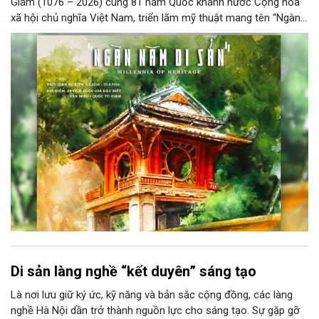
Giám (1076 – 2026) cùng 81 năm Quốc khánh nước Cộng hòa
xã hội chủ nghĩa Việt Nam, triển lãm mỹ thuật mang tên “Ngàn
năm di sản” sẽ chính thức khai mạc vào ngày 8/8 tại Nhà Thái
Học, Di tích Quốc gia đặc biệt Văn Miếu – Quốc Tử Giám. Sự
kiện kéo dài đến ngày 25/9/2026 hứa hẹn trở thành điểm đến
văn hóa đầy sức hút, góp phần làm phong phú đời sống nghệ
thuật của Thủ đô trong mùa thu này.
Di sản làng nghề “kết duyên” sáng tạo
Là nơi lưu giữ ký ức, kỹ năng và bản sắc cộng đồng, các làng
nghề Hà Nội dần trở thành nguồn lực cho sáng tạo. Sự gặp gỡ