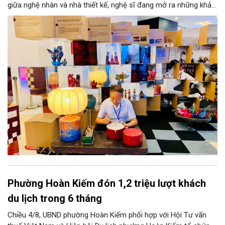
giữa nghệ nhân và nhà thiết kế, nghệ sĩ đang mở ra những khả
năng phát triển mới cho thủ công đương đại trên nền tảng di
sản. Từ những cuộc “kết duyên” đầy cảm hứng ấy, Hà Nội đang
khơi thông mạch ngầm của hệ sinh thái thủ công, biến vốn cổ
thành động lực bền vững cho tương lai.
Phường Hoàn Kiếm đón 1,2 triệu lượt khách
du lịch trong 6 tháng
Chiều 4/8, UBND phường Hoàn Kiếm phối hợp với Hội Tư vấn