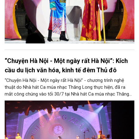
“Chuyện Hà Nội - Một ngày rất Hà Nội”: Kích
cầu du lịch văn hóa, kinh tế đêm Thủ đô
“Chuyện Hà Nội - Một ngày rất Hà Nội” - chương trình nghệ
thuật do Nhà hát Ca múa nhạc Thăng Long thực hiện, đã ra
mắt công chúng vào tối 30/7 tại Nhà hát Ca múa nhạc Thăng
Long (số 31 - 33 phố Lương Văn Can, phường Hoàn Kiếm).