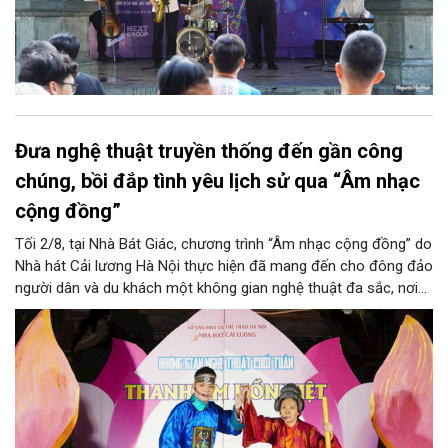
Đưa nghệ thuật truyền thống đến gần công
chúng, bồi đắp tình yêu lịch sử qua “Âm nhạc
cộng đồng”
Tối 2/8, tại Nhà Bát Giác, chương trình “Âm nhạc cộng đồng” do
Nhà hát Cải lương Hà Nội thực hiện đã mang đến cho đông đảo
người dân và du khách một không gian nghệ thuật đa sắc, nơi
những làn điệu cải lương, ca cổ, tân cổ và các tiết mục múa
hòa quyện trong không gian của phố đi bộ hồ Hoàn Kiếm. Đặc
biệt, chương trình có sự giao lưu của các nghệ sĩ đến từ
phương Nam, góp phần tạo nên cuộc gặp gỡ nghệ thuật giàu
cảm xúc.