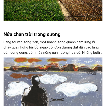
Nửa chân trời trong sương
Làng tôi ven sông Yên, một nhánh sông quanh năm lững lờ
chảy qua những bãi bồi ngập cỏ. Con đường đất dẫn vào làng
uốn cong cong, bốn mùa nồng nàn hương hoa cỏ. Những buổi
hoàng hôn, khi nắng đã dịu xuống phía cuối sông, đám hoa tím
lại thẫm màu như có ai vừa rắc lên một lớp khói.