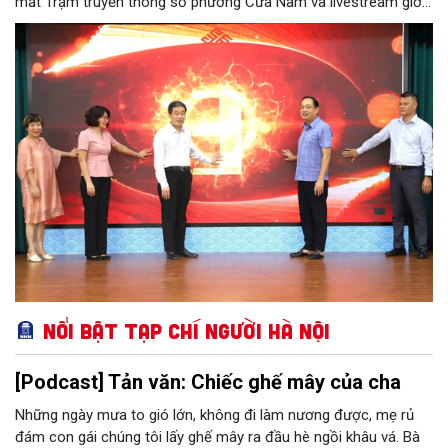
mắt Trạm truyền thông số phường Cửa Nam và livestream giới
thiệu các sản phẩm du lịch gắn với di sản, văn hóa kiến trúc
trên địa bàn.
Nổi bật Tạp chí Người Hà Nội
[Podcast] Tản văn: Chiếc ghế mây của cha
Những ngày mưa to gió lớn, không đi làm nương được, mẹ rủ
đám con gái chúng tôi lấy ghế mây ra đầu hè ngồi khâu vá. Bà