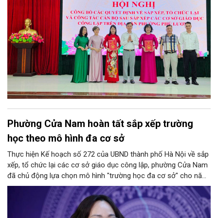
Phường Cửa Nam hoàn tất sắp xếp trường
học theo mô hình đa cơ sở
Thực hiện Kế hoạch số 272 của UBND thành phố Hà Nội về sắp
xếp, tổ chức lại các cơ sở giáo dục công lập, phường Cửa Nam
đã chủ động lựa chọn mô hình "trường học đa cơ sở" cho năm
học 2026 - 2027. Phương án này vừa giúp tinh gọn đầu mối
quản lý, nâng cao hiệu quả khai thác cơ sở vật chất, vừa bảo
đảm nguyên tắc "không làm xáo trộn điểm học", giữ vững tâm