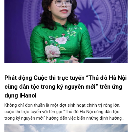
lý cho học sinh và phụ huynh. Trao đổi với Phóng viên Tạp chí
Người Hà Nội, đồng chí Trịnh Ngọc Trâm - UVBTV, Phó Chủ tịch
UBND phường Cửa Nam đã làm rõ nh
Phát động Cuộc thi trực tuyến “Thủ đô Hà Nội
cùng dân tộc trong kỷ nguyên mới” trên ứng
dụng iHanoi
Không chỉ đơn thuần là một đợt sinh hoạt chính trị rộng lớn,
cuộc thi trực tuyến với tên gọi "Thủ đô Hà Nội cùng dân tộc
trong kỷ nguyên mới" hướng đến việc biến những định hướng
chiến lược trong Nghị quyết số 02-NQ/TW của Bộ Chính trị
thành niềm tin, thành nhận thức chung của mỗi người dân.