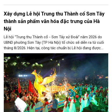
Xây dựng Lễ hội Trung thu Thành cổ Sơn Tây
thành sản phẩm văn hóa đặc trưng của Hà
Nội
Lễ hội “Trung thu Thành cổ - Sơn Tây xứ Đoài” năm 2026 do
UBND phường Sơn Tây (TP Hà Nội) tổ chức sẽ diễn ra từ cuối
tháng 8/2026. Hiện tại, công tác chuẩn bị Lễ hội đang được
chính quyền phường Sơn Tây cùng các phòng, ban, ngành, đơn
vị và 25 tổ dân phố khẩn trương triển khai, tạo khí thế sôi nổi,
sẵn sàng mang đến cho Nhân dân và du khách một mùa Trung
thu quy mô, đặc sắc và giàu bản sắc văn hóa xứ Đoài.