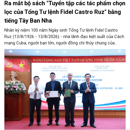
Ra mắt bộ sách "Tuyển tập các tác phẩm chọn
lọc của Tổng Tư lệnh Fidel Castro Ruz" bằng
tiếng Tây Ban Nha
Nhân kỷ niệm 100 năm Ngày sinh Tổng Tư lệnh Fidel Castro
Ruz (13/8/1926 - 13/8/2026) - nhà lãnh đạo kiệt xuất của Cách
mạng Cuba, người bạn lớn, người đồng chí thủy chung của
Đảng, Nhà nước và nhân dân Việt Nam, chiều 5/8, tại Hà Nội,
Nhà xuất bản Chính trị quốc gia Sự thật phối hợp với Ban Tuyên
giáo Trung ương tổ chức Lễ giới thiệu bộ sách “Tuyển tập các
tác phẩm chọn lọc của Tổng Tư lệnh Fidel Castro Ruz” gồm 24
tập bằng tiếng Tây Ban Nha.