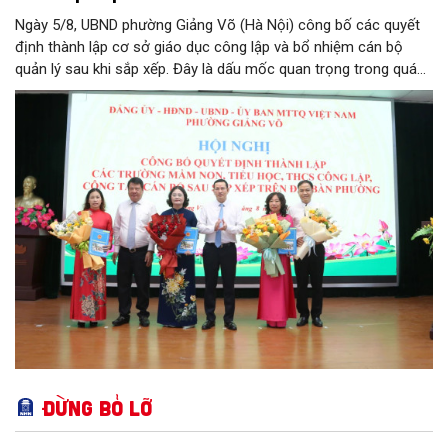
Ngày 5/8, UBND phường Giảng Võ (Hà Nội) công bố các quyết
định thành lập cơ sở giáo dục công lập và bổ nhiệm cán bộ
quản lý sau khi sắp xếp. Đây là dấu mốc quan trọng trong quá
trình kiện toàn tổ chức bộ máy, thực hiện chủ trương tinh gọn,
nâng cao hiệu lực, hiệu quả quản lý theo các nghị quyết của
Trung ương và kế hoạch của UBND TP Hà Nội.
Đừng bỏ lỡ