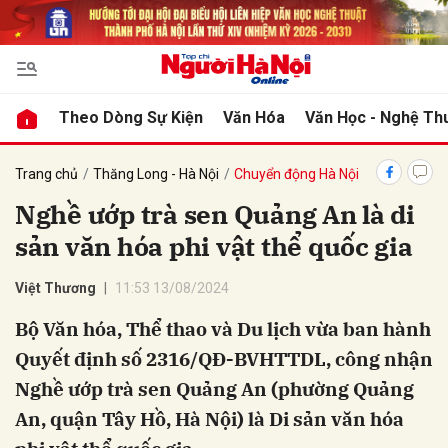
bình luận
Theo Dòng Sự Kiện
Văn Hóa
Văn Học - Nghệ Th
Trang chủ
Thăng Long - Hà Nội
Chuyển động Hà Nội
Nghề ướp trà sen Quảng An là di
sản văn hóa phi vật thể quốc gia
Việt Thương
11:53 13/08/2024
Bộ Văn hóa, Thể thao và Du lịch vừa ban hành
Hủy
G
Quyết định số 2316/QĐ-BVHTTDL, công nhận
Nghề ướp trà sen Quảng An (phường Quảng
An, quận Tây Hồ, Hà Nội) là Di sản văn hóa