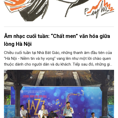
Âm nhạc cuối tuần: “Chất men” văn hóa giữa
lòng Hà Nội
Chiều cuối tuần tại Nhà Bát Giác, những thanh âm đầu tiên của
"Hà Nội - Niềm tin và hy vọng" vang lên như một lời chào quen
thuộc dành cho người dân và du khách. Tiếp sau đó, những giai
điệu jazz kinh điển của thế giới lần lượt cất lên qua phần biểu
diễn của NSƯT Quyền Văn Minh và các nghệ sĩ Bình Minh Jazz
Club, mở ra một không gian âm nhạc giàu cảm xúc ngay giữa
trung tâm Thủ đô.