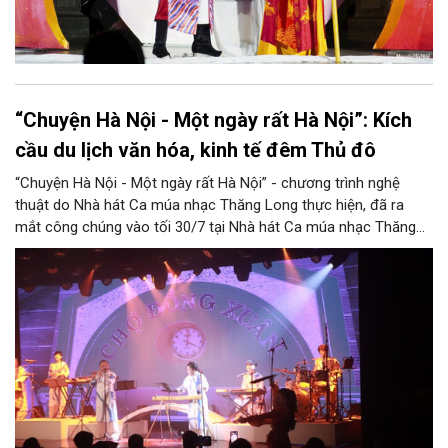
“Chuyện Hà Nội - Một ngày rất Hà Nội”: Kích
cầu du lịch văn hóa, kinh tế đêm Thủ đô
“Chuyện Hà Nội - Một ngày rất Hà Nội” - chương trình nghệ
thuật do Nhà hát Ca múa nhạc Thăng Long thực hiện, đã ra
mắt công chúng vào tối 30/7 tại Nhà hát Ca múa nhạc Thăng
Long (số 31 - 33 phố Lương Văn Can, phường Hoàn Kiếm).