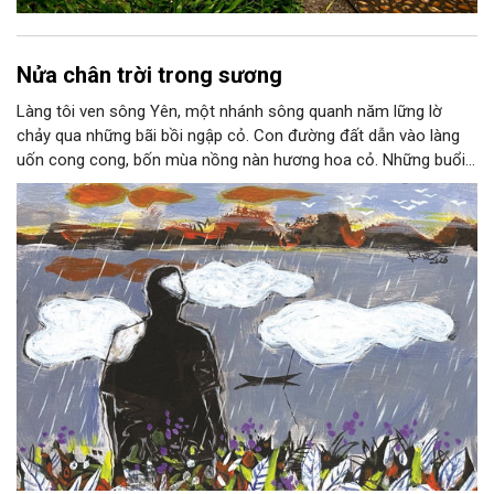
Nửa chân trời trong sương
Làng tôi ven sông Yên, một nhánh sông quanh năm lững lờ
chảy qua những bãi bồi ngập cỏ. Con đường đất dẫn vào làng
uốn cong cong, bốn mùa nồng nàn hương hoa cỏ. Những buổi
hoàng hôn, khi nắng đã dịu xuống phía cuối sông, đám hoa tím
lại thẫm màu như có ai vừa rắc lên một lớp khói.