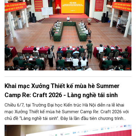
Khai mạc Xưởng Thiết kế mùa hè Summer
Camp Re: Craft 2026 - Làng nghề tái sinh
Chiều 6/7, tại Trường Đại học Kiến trúc Hà Nội diễn ra lễ khai
mạc Xưởng Thiết kế mùa hè Summer Camp Re: Craft 2026 với
chủ đề “Làng nghề tái sinh”. Đây là lần đầu tiên chương trình
được tổ chức tại khu vực phía Bắc, tiếp nối thành công của bốn
mùa tổ chức trước đó (2022 - 2025) tại khu vực phía Nam.