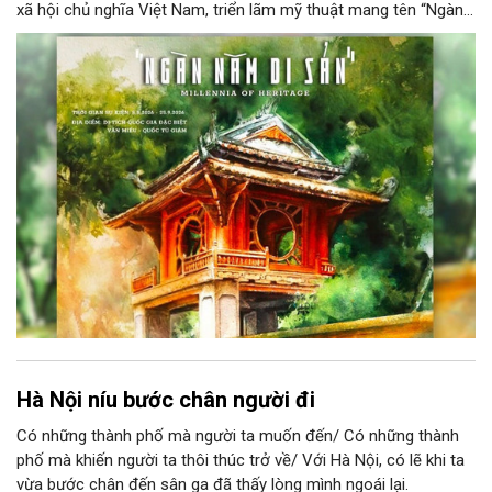
xã hội chủ nghĩa Việt Nam, triển lãm mỹ thuật mang tên “Ngàn
năm di sản” sẽ chính thức khai mạc vào ngày 8/8 tại Nhà Thái
Học, Di tích Quốc gia đặc biệt Văn Miếu – Quốc Tử Giám. Sự
kiện kéo dài đến ngày 25/9/2026 hứa hẹn trở thành điểm đến
văn hóa đầy sức hút, góp phần làm phong phú đời sống nghệ
thuật của Thủ đô trong mùa thu này.
Hà Nội níu bước chân người đi
Có những thành phố mà người ta muốn đến/ Có những thành
phố mà khiến người ta thôi thúc trở về/ Với Hà Nội, có lẽ khi ta
vừa bước chân đến sân ga đã thấy lòng mình ngoái lại.