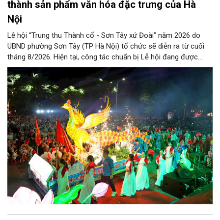
thành sản phẩm văn hóa đặc trưng của Hà
Nội
Lễ hội “Trung thu Thành cổ - Sơn Tây xứ Đoài” năm 2026 do
UBND phường Sơn Tây (TP Hà Nội) tổ chức sẽ diễn ra từ cuối
tháng 8/2026. Hiện tại, công tác chuẩn bị Lễ hội đang được
chính quyền phường Sơn Tây cùng các phòng, ban, ngành, đơn
vị và 25 tổ dân phố khẩn trương triển khai, tạo khí thế sôi nổi,
sẵn sàng mang đến cho Nhân dân và du khách một mùa Trung
thu quy mô, đặc sắc và giàu bản sắc văn hóa xứ Đoài.