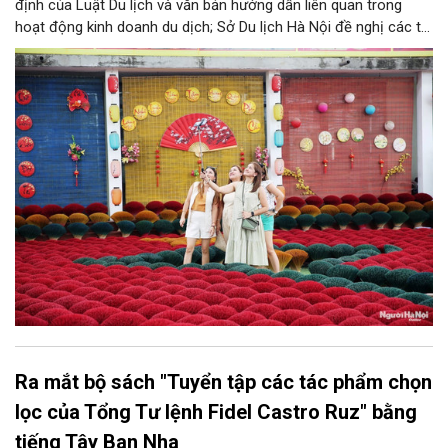
định của Luật Du lịch và văn bản hướng dẫn liên quan trong
hoạt động kinh doanh du dịch; Sở Du lịch Hà Nội đề nghị các tổ
chức, đơn vị, doanh nghiệp kinh doanh dịch vụ lữ hành trên địa
bàn thành phố thực hiện một số nội dung quan trọng. Qua đó
góp phần thực hiện thắng lợi các mục tiêu phát triển du lịch Hà
Nội năm 2026 và giai đoạn tiếp theo.
Ra mắt bộ sách "Tuyển tập các tác phẩm chọn
lọc của Tổng Tư lệnh Fidel Castro Ruz" bằng
tiếng Tây Ban Nha