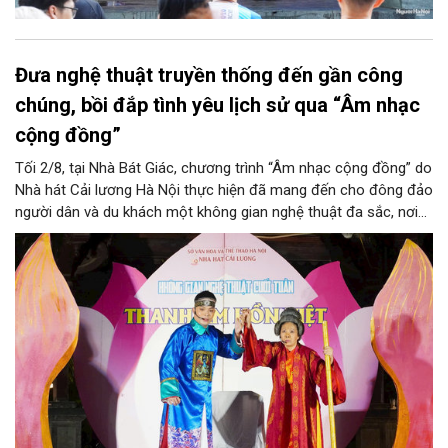
Đưa nghệ thuật truyền thống đến gần công
chúng, bồi đắp tình yêu lịch sử qua “Âm nhạc
cộng đồng”
Tối 2/8, tại Nhà Bát Giác, chương trình “Âm nhạc cộng đồng” do
Nhà hát Cải lương Hà Nội thực hiện đã mang đến cho đông đảo
người dân và du khách một không gian nghệ thuật đa sắc, nơi
những làn điệu cải lương, ca cổ, tân cổ và các tiết mục múa
hòa quyện trong không gian của phố đi bộ hồ Hoàn Kiếm. Đặc
biệt, chương trình có sự giao lưu của các nghệ sĩ đến từ
phương Nam, góp phần tạo nên cuộc gặp gỡ nghệ thuật giàu
cảm xúc.