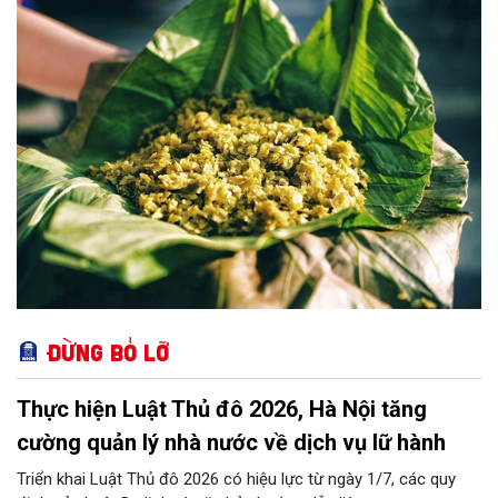
phạm Hà Nội I, nằm trên đường Xuân Thuỷ. Hồi đó, tôi vẫn nhớ
như in, Hà Nội của những năm tháng sinh viên đầu đời còn khá
bình dị. Ngày ấy, giao thông ở nơi này còn phổ biến với những
chuyến xe lam ba bánh chòng chành chở khách. Và, ngày ấy,
quanh trường tôi chủ yếu vẫn là những làng quê yên ả.
Đừng bỏ lỡ
Thực hiện Luật Thủ đô 2026, Hà Nội tăng
cường quản lý nhà nước về dịch vụ lữ hành
Triển khai Luật Thủ đô 2026 có hiệu lực từ ngày 1/7, các quy