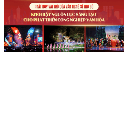
trong kỷ nguyên mới.
Phát huy giá trị nghệ thuật thị giác trong dòng
chảy công nghiệp văn hóa
Từ những công trình nghệ thuật công cộng, không gian sáng
tạo đến các dự án gắn với di sản, nghệ thuật thị giác đang góp
phần định hình hình ảnh Hà Nội trong đời sống đương đại, đồng
thời mở ra những giá trị mới cho công nghiệp văn hóa. Trong
hành trình ấy, đội ngũ văn nghệ sĩ không chỉ là những người
sáng tạo tác phẩm mà còn là chủ thể kết nối di sản, cộng đồng
và không gian đô thị, góp phần khơi dậy sức sống mới cho văn