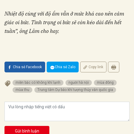
Nhiệt độ cùng với độ ẩm vẫn ở mức khá cao nên cảm
giác oi bức. Tình trạng oi bức sẽ còn kéo dài đến hết
tuần
”, ông Lâm cho hay.
Chia sẻ Facebook
Chia sẻ Zalo
Copy link
miền bắc có không khí lạnh
người hà nội
mùa đông
mùa thu
Trung tâm Dự báo khí tượng thủy văn quốc gia
Gửi bình luận