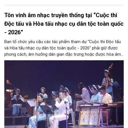
Tôn vinh âm nhạc truyền thống tại “Cuộc thi
Độc tấu và Hòa tấu nhạc cụ dân tộc toàn quốc
- 2026”
Ban tổ chức yêu cầu các tác phẩm tham dự “Cuộc thi Độc tấu
và Hòa tấu nhạc cụ dân tộc toàn quốc - 2026” phải giữ được
phong cách, âm hưởng dân gian đặc trưng hoặc được hòa âm,
phối khí mới trên nền tảng làn điệu âm nhạc truyền thống Việt
Nam, đồng thời phải được trình diễn trực tiếp bằng nhạc cụ dân
tộc.