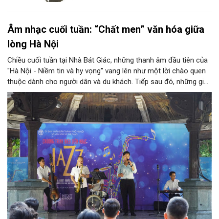
Âm nhạc cuối tuần: “Chất men” văn hóa giữa
lòng Hà Nội
Chiều cuối tuần tại Nhà Bát Giác, những thanh âm đầu tiên của
"Hà Nội - Niềm tin và hy vọng" vang lên như một lời chào quen
thuộc dành cho người dân và du khách. Tiếp sau đó, những giai
điệu jazz kinh điển của thế giới lần lượt cất lên qua phần biểu
diễn của NSƯT Quyền Văn Minh và các nghệ sĩ Bình Minh Jazz
Club, mở ra một không gian âm nhạc giàu cảm xúc ngay giữa
trung tâm Thủ đô.