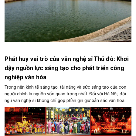
Phát huy vai trò của văn nghệ sĩ Thủ đô: Khơi
dậy nguồn lực sáng tạo cho phát triển công
nghiệp văn hóa
Trong nền kinh tế sáng tạo, tài năng và sức sáng tạo của con
người chính là nguồn vốn quan trọng nhất. Đối với Hà Nội, đội
ngũ văn nghệ sĩ không chỉ góp phần gìn giữ bản sắc văn hóa
mà còn giữ vai trò trung tâm trong quá trình hình thành các sản
phẩm công nghiệp văn hóa có giá trị. Khơi dậy, phát huy và tạo
điều kiện để nguồn lực sáng tạo ấy phát triển sẽ là “chìa khóa”
để Hà Nội khai thác hiệu quả tiềm năng văn hóa, nâng cao năng
lực cạnh tranh và khẳng định vị thế của một trung tâm sáng tạo