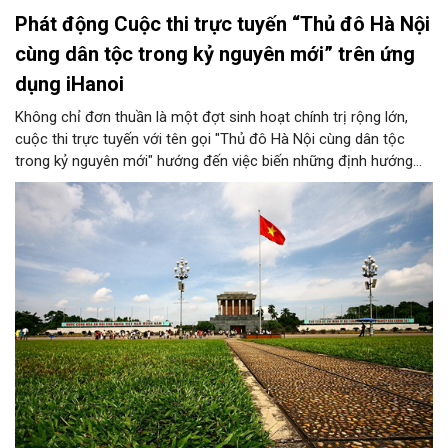
Phát động Cuộc thi trực tuyến “Thủ đô Hà Nội
cùng dân tộc trong kỷ nguyên mới” trên ứng
dụng iHanoi
Không chỉ đơn thuần là một đợt sinh hoạt chính trị rộng lớn,
cuộc thi trực tuyến với tên gọi "Thủ đô Hà Nội cùng dân tộc
trong kỷ nguyên mới" hướng đến việc biến những định hướng
chiến lược trong Nghị quyết số 02-NQ/TW của Bộ Chính trị
thành niềm tin, thành nhận thức chung của mỗi người dân.