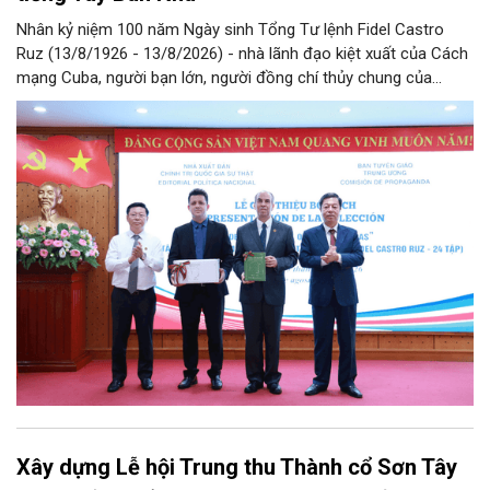
Nhân kỷ niệm 100 năm Ngày sinh Tổng Tư lệnh Fidel Castro
Ruz (13/8/1926 - 13/8/2026) - nhà lãnh đạo kiệt xuất của Cách
mạng Cuba, người bạn lớn, người đồng chí thủy chung của
Đảng, Nhà nước và nhân dân Việt Nam, chiều 5/8, tại Hà Nội,
Nhà xuất bản Chính trị quốc gia Sự thật phối hợp với Ban Tuyên
giáo Trung ương tổ chức Lễ giới thiệu bộ sách “Tuyển tập các
tác phẩm chọn lọc của Tổng Tư lệnh Fidel Castro Ruz” gồm 24
tập bằng tiếng Tây Ban Nha.
Xây dựng Lễ hội Trung thu Thành cổ Sơn Tây