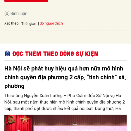
(0) Bình luận
Xếp theo:
Số người thích
Thời gian
Đọc thêm Theo dòng sự kiện
Hà Nội sẽ phát huy hiệu quả hơn nữa mô hình
chính quyền địa phương 2 cấp, “tinh chỉnh” xã,
phường
Theo ông Nguyễn Xuân Lưỡng – Phó Giám đốc Sở Nội vụ Hà
Nội, sau một năm thực hiện mô hình chính quyền địa phương 2
cấp, thành phố đạt được nhiều kết quả nổi bật. Đồng thời, Hà
Nội đang nghiên cứu, thực hiện đúng tinh thần chỉ đạo của
Trung ương để tiếp tục tinh chỉnh xã, phường, đảm bảo mô hình
chính quyền địa phương 2 cấp của Hà Nội phát huy hiệu quả