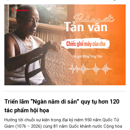
chuyện kể tếu táo của đám trẻ chúng tôi. Chiếc ghế mây phát
ra âm thanh kin kít chịu đựng sức nặng cơ thể con người theo
những điệu cười khúc khích.
Triển lãm “Ngàn năm di sản” quy tụ hơn 120
tác phẩm hội họa
Hướng tới chuỗi sự kiện trọng đại kỷ niệm 950 năm Quốc Tử
Giám (1076 – 2026) cùng 81 năm Quốc khánh nước Cộng hòa