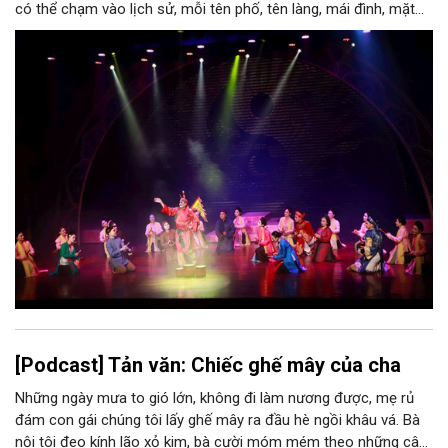
có thể chạm vào lịch sử, mỗi tên phố, tên làng, mái đình, mặt
hồ, nếp nhà, câu hát, món ăn, làn điệu, nghề thủ công đều có
thể kể một câu chuyện về chiều sâu văn hiến của dân tộc.
Nhưng trong kỷ nguyên mới, câu hỏi đặt ra không chỉ Hà Nội có
bao nhiêu di sản, bao nhiêu văn nghệ sĩ, trí thức, không gian ký
ức, mà là làm thế nào để những giá trị ấy trở thành nguồn lực
phát triển, thành sức mạnh mềm, thành động lực sáng tạo,
thành năng lực cạnh tranh của Thủ đô.
[Podcast] Tản văn: Chiếc ghế mây của cha
Những ngày mưa to gió lớn, không đi làm nương được, mẹ rủ
đám con gái chúng tôi lấy ghế mây ra đầu hè ngồi khâu vá. Bà
nội tôi đeo kính lão xỏ kim, bà cười móm mém theo những câu