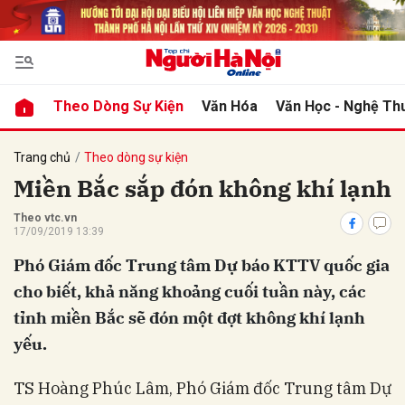
bình luận
Theo Dòng Sự Kiện
Văn Hóa
Văn Học - Nghệ Th
Trang chủ
Theo dòng sự kiện
Miền Bắc sắp đón không khí lạnh
Theo vtc.vn
17/09/2019 13:39
Phó Giám đốc Trung tâm Dự báo KTTV quốc gia
cho biết, khả năng khoảng cuối tuần này, các
Hủy
G
tỉnh miền Bắc sẽ đón một đợt không khí lạnh
yếu.
TS Hoàng Phúc Lâm, Phó Giám đốc Trung tâm Dự