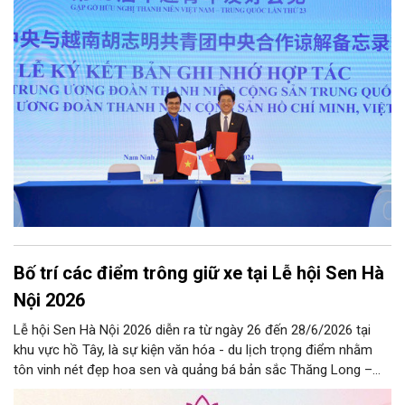
quyết Đại hội Đoàn khóa XII đặt ra, hướng tới nhiệm kỳ khóa XIII
với hành động cách mạng thống nhất: “Tuổi trẻ Việt Nam tiên
phong trong kỷ nguyên mới”.
Bố trí các điểm trông giữ xe tại Lễ hội Sen Hà
Nội 2026
Lễ hội Sen Hà Nội 2026 diễn ra từ ngày 26 đến 28/6/2026 tại
khu vực hồ Tây, là sự kiện văn hóa - du lịch trọng điểm nhằm
tôn vinh nét đẹp hoa sen và quảng bá bản sắc Thăng Long –
Hà Nội.