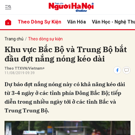
Theo Dòng Sự Kiện
Văn Hóa
Văn Học - Nghệ Th
bình luận
Trang chủ
Theo dòng sự kiện
Khu vực Bắc Bộ và Trung Bộ bắt
đầu đợt nắng nóng kéo dài
Theo TTXVN/Vietnam+
11/08/2019 09:39
Dự báo đợt nắng nóng này có khả năng kéo dài
từ 3-4 ngày ở các tỉnh phía Đông Bắc Bộ; tiếp
Hủy
G
diễn trong nhiều ngày tới ở các tỉnh Bắc và
Trung Trung Bộ.