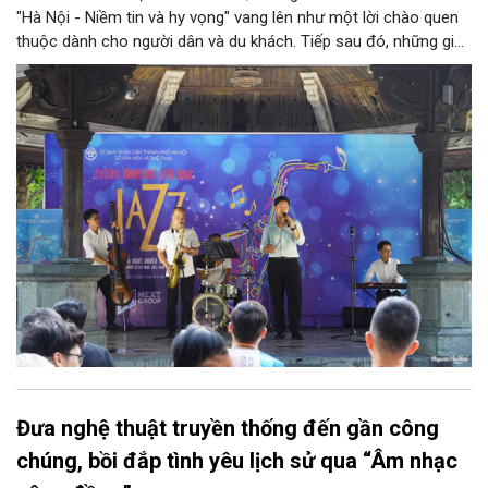
"Hà Nội - Niềm tin và hy vọng" vang lên như một lời chào quen
thuộc dành cho người dân và du khách. Tiếp sau đó, những giai
điệu jazz kinh điển của thế giới lần lượt cất lên qua phần biểu
diễn của NSƯT Quyền Văn Minh và các nghệ sĩ Bình Minh Jazz
Club, mở ra một không gian âm nhạc giàu cảm xúc ngay giữa
trung tâm Thủ đô.
Đưa nghệ thuật truyền thống đến gần công
chúng, bồi đắp tình yêu lịch sử qua “Âm nhạc