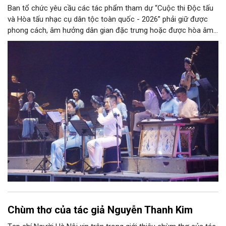
Ban tổ chức yêu cầu các tác phẩm tham dự “Cuộc thi Độc tấu
và Hòa tấu nhạc cụ dân tộc toàn quốc - 2026” phải giữ được
phong cách, âm hưởng dân gian đặc trưng hoặc được hòa âm,
phối khí mới trên nền tảng làn điệu âm nhạc truyền thống Việt
Nam, đồng thời phải được trình diễn trực tiếp bằng nhạc cụ dân
tộc.
Chùm thơ của tác giả Nguyễn Thanh Kim