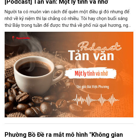
[Podcast] Tản văn: Một ly tỉnh và nhớ
Người ta có muôn vàn cách để quên một điều gì đó nhưng để
nhớ về kỷ niệm thì lại chẳng có nhiều. Tôi hay chọn buổi sáng
thứ Bảy trong tuần để được thư thả về phố núi quê hương, ngồi
đợi giọt đắng của đất đai, mưa nắng điểm từng nhịp xuống
chiếc ly sứ như đợi thời gian mở cánh cửa diệu kì của mình.
Phường Bồ Đề ra mắt mô hình "Không gian