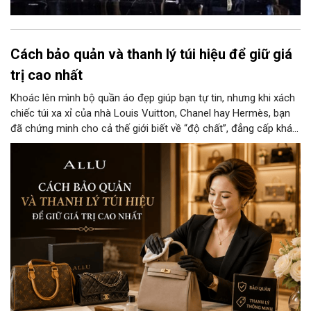
Cách bảo quản và thanh lý túi hiệu để giữ giá
trị cao nhất
Khoác lên mình bộ quần áo đẹp giúp bạn tự tin, nhưng khi xách
chiếc túi xa xỉ của nhà Louis Vuitton, Chanel hay Hermès, bạn
đã chứng minh cho cả thế giới biết về “độ chất”, đẳng cấp khác
biệt và gu thẩm mỹ tinh tế của người chủ sở hữu. Nếu bạn
muốn giữ những chiếc túi này mới nguyên như vừa bóc tem hay
đôi khi cần thanh lý cho các cửa hàng với giá cao thì đừng bỏ
qua cách bảo quản chính xác nhất dưới đây nhé.