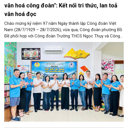
văn hoá công đoàn": Kết nối tri thức, lan toả
văn hoá đọc
Chào mừng kỷ niệm 97 năm Ngày thành lập Công đoàn Việt
Nam (28/7/1929 – 28/7/2026), vừa qua, Công đoàn phường Bồ
Đề phối hợp với Công đoàn Trường THCS Ngọc Thụy và Công
đoàn Trường Tiểu học Ái Mộ B tổ chức Lễ ra mắt Mô hình
“Không gian văn hóa công đoàn”.