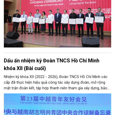
Dấu ấn nhiệm kỳ Đoàn TNCS Hồ Chí Minh
khóa XII (Bài cuối)
Nhiệm kỳ khóa XII (2022 - 2026), Đoàn TNCS Hồ Chí Minh các
cấp đã thực hiện hiệu quả công tác xây dựng đoàn, mở rộng
mặt trận đoàn kết, tập hợp thanh niên tham gia xây dựng, bảo
vệ Đảng và hệ thống chính trị; công tác quốc tế thanh niên;
tham mưu, phối hợp… Qua đó hoàn thành các mục tiêu nghị
quyết Đại hội Đoàn khóa XII đặt ra, hướng tới nhiệm kỳ khóa XIII
với hành động cách mạng thống nhất: “Tuổi trẻ Việt Nam tiên