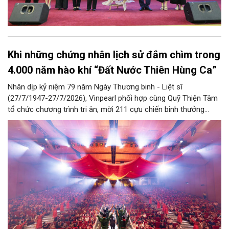
Khi những chứng nhân lịch sử đắm chìm trong
4.000 năm hào khí “Đất Nước Thiên Hùng Ca”
Nhân dịp kỷ niệm 79 năm Ngày Thương binh - Liệt sĩ
(27/7/1947-27/7/2026), Vinpearl phối hợp cùng Quỹ Thiện Tâm
tổ chức chương trình tri ân, mời 211 cựu chiến binh thưởng
thức show diễn “Đất Nước Thiên Hùng Ca” tại Vinpearl Theatre
Ocean City. Phản hồi xúc động của chính những người từng đi
qua chiến tranh đã góp phần khẳng định ý nghĩa nhân văn và
giá trị lan tỏa của tác phẩm nghệ thuật lấy cảm hứng từ hơn
4.000 năm lịch sử, văn hóa và bản sắc Việt Nam.