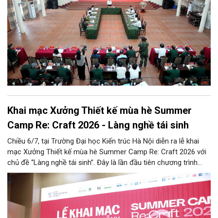
Khai mạc Xưởng Thiết kế mùa hè Summer
Camp Re: Craft 2026 - Làng nghề tái sinh
Chiều 6/7, tại Trường Đại học Kiến trúc Hà Nội diễn ra lễ khai
mạc Xưởng Thiết kế mùa hè Summer Camp Re: Craft 2026 với
chủ đề “Làng nghề tái sinh”. Đây là lần đầu tiên chương trình
được tổ chức tại khu vực phía Bắc, tiếp nối thành công của bốn
mùa tổ chức trước đó (2022 - 2025) tại khu vực phía Nam.