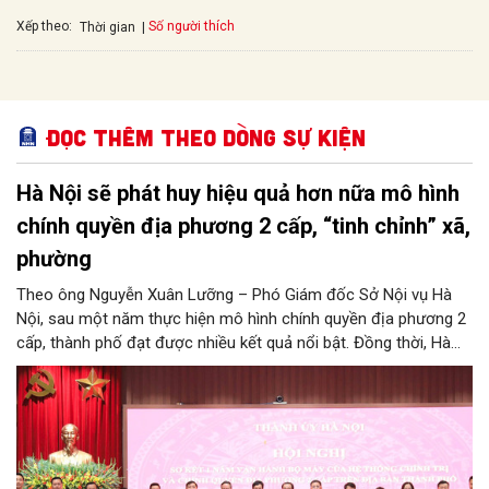
Xếp theo:
Số người thích
Thời gian
Đọc thêm Theo dòng sự kiện
Hà Nội sẽ phát huy hiệu quả hơn nữa mô hình
chính quyền địa phương 2 cấp, “tinh chỉnh” xã,
phường
Theo ông Nguyễn Xuân Lưỡng – Phó Giám đốc Sở Nội vụ Hà
Nội, sau một năm thực hiện mô hình chính quyền địa phương 2
cấp, thành phố đạt được nhiều kết quả nổi bật. Đồng thời, Hà
Nội đang nghiên cứu, thực hiện đúng tinh thần chỉ đạo của
Trung ương để tiếp tục tinh chỉnh xã, phường, đảm bảo mô hình
chính quyền địa phương 2 cấp của Hà Nội phát huy hiệu quả
hơn nữa trong giai đoạn mới.