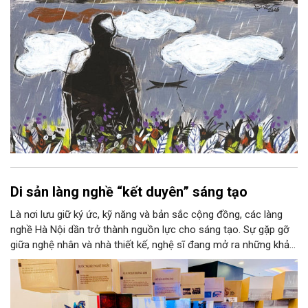
Di sản làng nghề “kết duyên” sáng tạo
Là nơi lưu giữ ký ức, kỹ năng và bản sắc cộng đồng, các làng
nghề Hà Nội dần trở thành nguồn lực cho sáng tạo. Sự gặp gỡ
giữa nghệ nhân và nhà thiết kế, nghệ sĩ đang mở ra những khả
năng phát triển mới cho thủ công đương đại trên nền tảng di
sản. Từ những cuộc “kết duyên” đầy cảm hứng ấy, Hà Nội đang
khơi thông mạch ngầm của hệ sinh thái thủ công, biến vốn cổ
thành động lực bền vững cho tương lai.