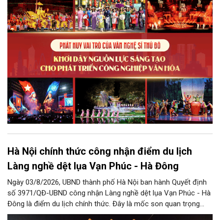
điều kiện để nguồn lực sáng tạo ấy phát triển sẽ là “chìa khóa”
để Hà Nội khai thác hiệu quả tiềm năng văn hóa, nâng cao năng
lực cạnh tranh và khẳng định vị thế của một trung tâm sáng tạo
trong kỷ nguyên mới.
Hà Nội chính thức công nhận điểm du lịch
Làng nghề dệt lụa Vạn Phúc - Hà Đông
Ngày 03/8/2026, UBND thành phố Hà Nội ban hành Quyết định
số 3971/QĐ-UBND công nhận Làng nghề dệt lụa Vạn Phúc - Hà
Đông là điểm du lịch chính thức. Đây là mốc son quan trọng
trong hành trình bảo tồn di sản văn hóa, đồng thời tạo cơ hội