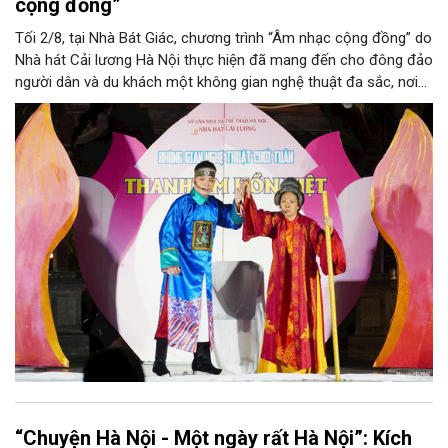
cộng đồng”
Tối 2/8, tại Nhà Bát Giác, chương trình “Âm nhạc cộng đồng” do
Nhà hát Cải lương Hà Nội thực hiện đã mang đến cho đông đảo
người dân và du khách một không gian nghệ thuật đa sắc, nơi
những làn điệu cải lương, ca cổ, tân cổ và các tiết mục múa
hòa quyện trong không gian của phố đi bộ hồ Hoàn Kiếm. Đặc
biệt, chương trình có sự giao lưu của các nghệ sĩ đến từ
phương Nam, góp phần tạo nên cuộc gặp gỡ nghệ thuật giàu
cảm xúc.
“Chuyện Hà Nội - Một ngày rất Hà Nội”: Kích