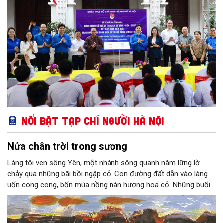
Nổi bật Tạp chí Người Hà Nội
Nửa chân trời trong sương
Làng tôi ven sông Yên, một nhánh sông quanh năm lững lờ
chảy qua những bãi bồi ngập cỏ. Con đường đất dẫn vào làng
uốn cong cong, bốn mùa nồng nàn hương hoa cỏ. Những buổi
hoàng hôn, khi nắng đã dịu xuống phía cuối sông, đám hoa tím
lại thẫm màu như có ai vừa rắc lên một lớp khói.