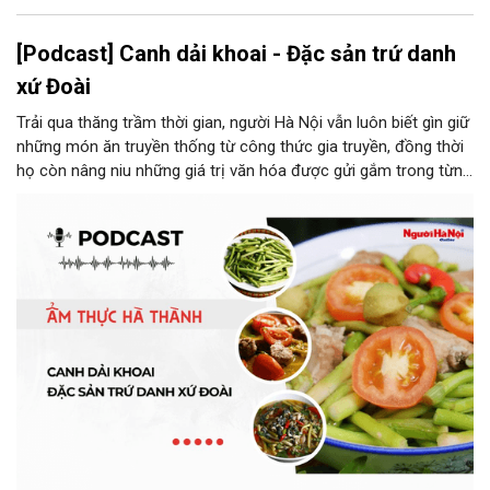
[Podcast] Canh dải khoai - Đặc sản trứ danh
xứ Đoài
Trải qua thăng trầm thời gian, người Hà Nội vẫn luôn biết gìn giữ
những món ăn truyền thống từ công thức gia truyền, đồng thời
họ còn nâng niu những giá trị văn hóa được gửi gắm trong từng
món ăn, từ cách chọn nguyên liệu, chế biến đến cách thưởng
thức. Và canh dải khoai là một món ăn như thế.