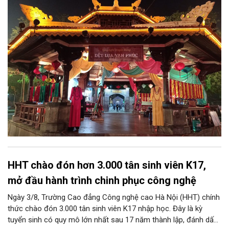
lớn để làng nghề khẳng định vị thế, phát triển du lịch văn hóa
bền vững và lan tỏa tinh hoa lụa Việt.
HHT chào đón hơn 3.000 tân sinh viên K17,
mở đầu hành trình chinh phục công nghệ
Ngày 3/8, Trường Cao đẳng Công nghệ cao Hà Nội (HHT) chính
thức chào đón 3.000 tân sinh viên K17 nhập học. Đây là kỳ
tuyển sinh có quy mô lớn nhất sau 17 năm thành lập, đánh dấu