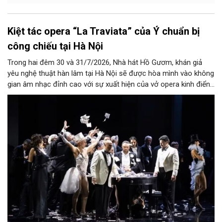
Kiệt tác opera “La Traviata” của Ý chuẩn bị
công chiếu tại Hà Nội
Trong hai đêm 30 và 31/7/2026, Nhà hát Hồ Gươm, khán giả
yêu nghệ thuật hàn lâm tại Hà Nội sẽ được hòa mình vào không
gian âm nhạc đỉnh cao với sự xuất hiện của vở opera kinh điển
“La Traviata”.