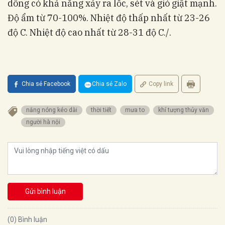
dông có khả năng xảy ra lốc, sét và gió giật mạnh.
Độ ẩm từ 70-100%. Nhiệt độ thấp nhất từ 23-26
độ C. Nhiệt độ cao nhất từ 28-31 độ C./.
Chia sẻ Facebook
Chia sẻ Zalo
Copy link
nắng nóng kéo dài
thời tiết
mưa to
khí tượng thủy văn
người hà nội
Gửi bình luận
(0) Bình luận