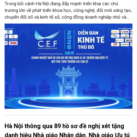
Trong bối cảnh Hà Nội đang đẩy mạnh triển khai các chủ
trương lớn về phát triển khoa học, công nghệ, đổi mới sáng tạo,
chuyển đổi số và kinh tế số, cộng đồng doanh nghiệp nhỏ và
vừa trên địa bàn Thủ đô đứng trước cả cơ hội lẫn thách thức
chưa từng có. Diễn đàn Kinh tế Thủ đô năm 2026 là sự kiện
được kỳ vọng sẽ trở thành cầu nối thiết thực, đưa chính sách,
công nghệ và nguồn lực đến gần hơn với doanh nghiệp.
Hà Nội thông qua 89 hồ sơ đề nghị xét tặng
danh hiệu Nhà giáo Nhân dân, Nhà giáo Ưu tú