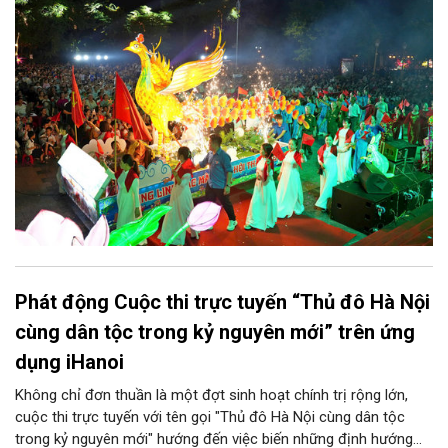
sẵn sàng mang đến cho Nhân dân và du khách một mùa Trung
thu quy mô, đặc sắc và giàu bản sắc văn hóa xứ Đoài.
Phát động Cuộc thi trực tuyến “Thủ đô Hà Nội
cùng dân tộc trong kỷ nguyên mới” trên ứng
dụng iHanoi
Không chỉ đơn thuần là một đợt sinh hoạt chính trị rộng lớn,
cuộc thi trực tuyến với tên gọi "Thủ đô Hà Nội cùng dân tộc
trong kỷ nguyên mới" hướng đến việc biến những định hướng