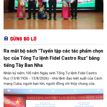
Đừng bỏ lỡ
Ra mắt bộ sách "Tuyển tập các tác phẩm chọn
lọc của Tổng Tư lệnh Fidel Castro Ruz" bằng
tiếng Tây Ban Nha
Nhân kỷ niệm 100 năm Ngày sinh Tổng Tư lệnh Fidel Castro
Ruz (13/8/1926 - 13/8/2026) - nhà lãnh đạo kiệt xuất của Cách
mạng Cuba, người bạn lớn, người đồng chí thủy chung của
Đảng, Nhà nước và nhân dân Việt Nam, chiều 5/8, tại Hà Nội,
Nhà xuất bản Chính trị quốc gia Sự thật phối hợp với Ban Tuyên
giáo Trung ương tổ chức Lễ giới thiệu bộ sách “Tuyển tập các
tác phẩm chọn lọc của Tổng Tư lệnh Fidel Castro Ruz” gồm 24