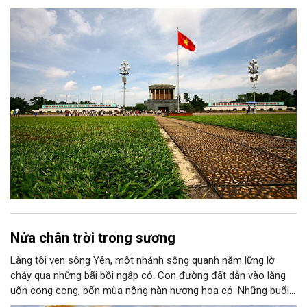
chiến lược trong Nghị quyết số 02-NQ/TW của Bộ Chính trị
thành niềm tin, thành nhận thức chung của mỗi người dân.
Nửa chân trời trong sương
Làng tôi ven sông Yên, một nhánh sông quanh năm lững lờ
chảy qua những bãi bồi ngập cỏ. Con đường đất dẫn vào làng
uốn cong cong, bốn mùa nồng nàn hương hoa cỏ. Những buổi
hoàng hôn, khi nắng đã dịu xuống phía cuối sông, đám hoa tím