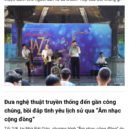
điệu jazz kinh điển của thế giới lần lượt cất lên qua phần biểu
diễn của NSƯT Quyền Văn Minh và các nghệ sĩ Bình Minh Jazz
Club, mở ra một không gian âm nhạc giàu cảm xúc ngay giữa
trung tâm Thủ đô.
Đưa nghệ thuật truyền thống đến gần công
chúng, bồi đắp tình yêu lịch sử qua “Âm nhạc
cộng đồng”
Tối 2/8, tại Nhà Bát Giác, chương trình “Âm nhạc cộng đồng” do