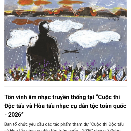
lại thẫm màu như có ai vừa rắc lên một lớp khói.
Tôn vinh âm nhạc truyền thống tại “Cuộc thi
Độc tấu và Hòa tấu nhạc cụ dân tộc toàn quốc
- 2026”
Ban tổ chức yêu cầu các tác phẩm tham dự “Cuộc thi Độc tấu
và Hòa tấu nhạc cụ dân tộc toàn quốc - 2026” phải giữ được