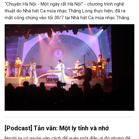
“Chuyện Hà Nội - Một ngày rất Hà Nội” - chương trình nghệ
thuật do Nhà hát Ca múa nhạc Thăng Long thực hiện, đã ra
mắt công chúng vào tối 30/7 tại Nhà hát Ca múa nhạc Thăng
Long (số 31 - 33 phố Lương Văn Can, phường Hoàn Kiếm).
[Podcast] Tản văn: Một ly tỉnh và nhớ
Người ta có muôn vàn cách để quên một điều gì đó nhưng để