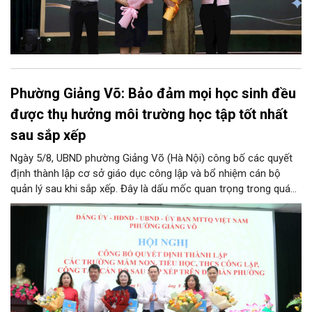
Phường Giảng Võ: Bảo đảm mọi học sinh đều
được thụ hưởng môi trường học tập tốt nhất
sau sắp xếp
Ngày 5/8, UBND phường Giảng Võ (Hà Nội) công bố các quyết
định thành lập cơ sở giáo dục công lập và bổ nhiệm cán bộ
quản lý sau khi sắp xếp. Đây là dấu mốc quan trọng trong quá
trình kiện toàn tổ chức bộ máy, thực hiện chủ trương tinh gọn,
nâng cao hiệu lực, hiệu quả quản lý theo các nghị quyết của
Trung ương và kế hoạch của UBND TP Hà Nội.