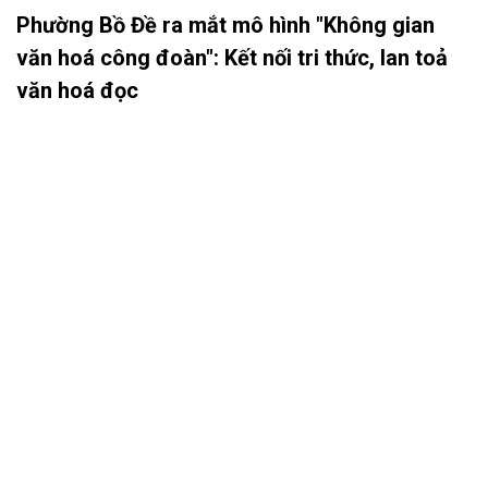
Phường Bồ Đề ra mắt mô hình "Không gian
văn hoá công đoàn": Kết nối tri thức, lan toả
văn hoá đọc
Chào mừng kỷ niệm 97 năm Ngày thành lập Công đoàn Việt
Nam (28/7/1929 – 28/7/2026), vừa qua, Công đoàn phường Bồ
Đề phối hợp với Công đoàn Trường THCS Ngọc Thụy và Công
đoàn Trường Tiểu học Ái Mộ B tổ chức Lễ ra mắt Mô hình
“Không gian văn hóa công đoàn”.