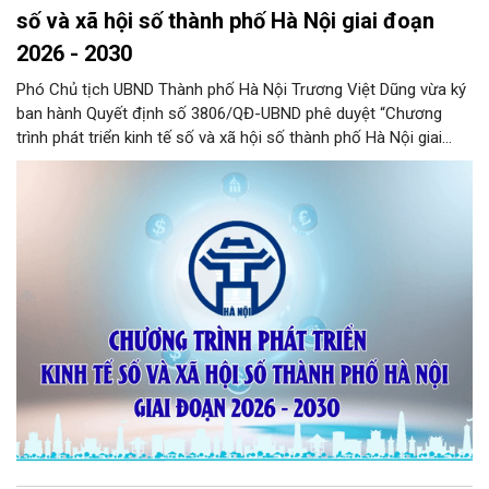
số và xã hội số thành phố Hà Nội giai đoạn
2026 - 2030
Phó Chủ tịch UBND Thành phố Hà Nội Trương Việt Dũng vừa ký
ban hành Quyết định số 3806/QĐ-UBND phê duyệt “Chương
trình phát triển kinh tế số và xã hội số thành phố Hà Nội giai
đoạn 2026 - 2030” với 9 nhiệm vụ, 9 giải pháp trọng tâm hướng
tới mục tiêu phát triển kinh tế số và xã hội số Thủ đô theo
hướng toàn diện, bao trùm, có trọng tâm, trọng điểm...