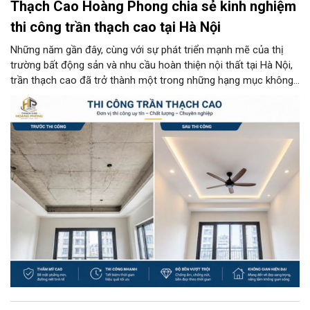
Thạch Cao Hoàng Phong chia sẻ kinh nghiệm
thi công trần thạch cao tại Hà Nội
Những năm gần đây, cùng với sự phát triển mạnh mẽ của thị
trường bất động sản và nhu cầu hoàn thiện nội thất tại Hà Nội,
trần thạch cao đã trở thành một trong những hạng mục không
thể thiếu trong các công trình nhà ở, văn phòng, showroom hay
biệt thự... Không chỉ mang lại tính thẩm mỹ cao, trần thạch cao
còn giúp che giấu hệ thống dây điện, đường ống kỹ thuật, đồng
thời cải thiện đáng kể khả năng cách âm, cách nhiệt cho không
gian sống. Tuy nhiên, để có được một hệ trần thạch cao bền
đẹp theo thời gian, việc lựa chọn đúng đơn vị thi công có tay
nghề và kinh nghiệm thực tế lại là yếu tố quyết định.