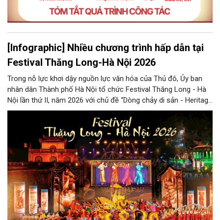
[Infographic] Nhiều chương trình hấp dẫn tại
Festival Thăng Long-Hà Nội 2026
Trong nỗ lực khơi dậy nguồn lực văn hóa của Thủ đô, Ủy ban
nhân dân Thành phố Hà Nội tổ chức Festival Thăng Long - Hà
Nội lần thứ II, năm 2026 với chủ đề “Dòng chảy di sản - Heritage
Flow", dự kiến diễn ra từ ngày 11-20/9/2026 tại nhiều không
gian văn hóa - di sản tiêu biểu của Thủ đô.