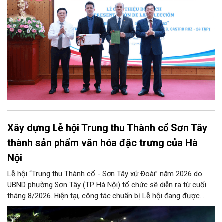
tập bằng tiếng Tây Ban Nha.
Xây dựng Lễ hội Trung thu Thành cổ Sơn Tây
thành sản phẩm văn hóa đặc trưng của Hà
Nội
Lễ hội “Trung thu Thành cổ - Sơn Tây xứ Đoài” năm 2026 do
UBND phường Sơn Tây (TP Hà Nội) tổ chức sẽ diễn ra từ cuối
tháng 8/2026. Hiện tại, công tác chuẩn bị Lễ hội đang được
chính quyền phường Sơn Tây cùng các phòng, ban, ngành, đơn
vị và 25 tổ dân phố khẩn trương triển khai, tạo khí thế sôi nổi,