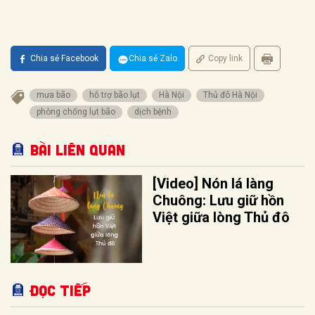
Chia sẻ Facebook
Chia sẻ Zalo
Copy link
mưa bão
hỗ trợ bão lụt
Hà Nội
Thủ đô Hà Nội
phòng chống lụt bão
dịch bệnh
Bài liên quan
[Video] Nón lá làng
Chuông: Lưu giữ hồn
Việt giữa lòng Thủ đô
Đọc tiếp