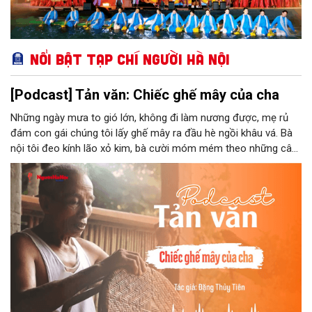
Nổi bật Tạp chí Người Hà Nội
[Podcast] Tản văn: Chiếc ghế mây của cha
Những ngày mưa to gió lớn, không đi làm nương được, mẹ rủ
đám con gái chúng tôi lấy ghế mây ra đầu hè ngồi khâu vá. Bà
nội tôi đeo kính lão xỏ kim, bà cười móm mém theo những câu
chuyện kể tếu táo của đám trẻ chúng tôi. Chiếc ghế mây phát
ra âm thanh kin kít chịu đựng sức nặng cơ thể con người theo
những điệu cười khúc khích.