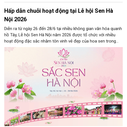
Hấp dẫn chuỗi hoạt động tại Lễ hội Sen Hà
Nội 2026
Diễn ra từ ngày 26 đến 28/6 tại nhiều không gian văn hóa quanh
hồ Tây, Lễ hội Sen Hà Nội năm 2026 được tổ chức với nhiều
hoạt động đặc sắc nhằm tôn vinh vẻ đẹp của hoa sen trong
đời sống văn hóa Việt, quảng bá giá trị văn hóa Thăng Long -
Hà Nội. Đồng thời sự kiện giới thiệu những sản phẩm du lịch,
văn hóa và sáng tạo gắn với sen tới người dân, du khách trong
nước và quốc tế.