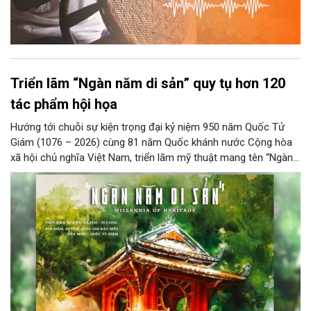
Triển lãm “Ngàn năm di sản” quy tụ hơn 120
tác phẩm hội họa
Hướng tới chuỗi sự kiện trọng đại kỷ niệm 950 năm Quốc Tử
Giám (1076 – 2026) cùng 81 năm Quốc khánh nước Cộng hòa
xã hội chủ nghĩa Việt Nam, triển lãm mỹ thuật mang tên “Ngàn
năm di sản” sẽ chính thức khai mạc vào ngày 8/8 tại Nhà Thái
Học, Di tích Quốc gia đặc biệt Văn Miếu – Quốc Tử Giám. Sự
kiện kéo dài đến ngày 25/9/2026 hứa hẹn trở thành điểm đến
văn hóa đầy sức hút, góp phần làm phong phú đời sống nghệ
thuật của Thủ đô trong mùa thu này.