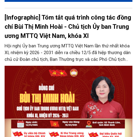
[Infographic] Tóm tắt quá trình công tác đồng
chí Bùi Thị Minh Hoài - Chủ tịch Ủy ban Trung
ương MTTQ Việt Nam, khóa XI
Hội nghị Ủy ban Trung ương MTTQ Việt Nam lần thứ nhất khóa
XI, nhiệm kỳ 2026 - 2031 diễn ra chiều 12/5 đã hiệp thương dân
chủ cử Đoàn chủ tịch, Ban Thường trực và các Phó Chủ tịch
không chuyên trách Ủy ban Trung ương MTTQ Việt Nam khóa
XI. Trong đó, đồng chí Bùi Thị Minh Hoài - Ủy viên Bộ Chính trị,
Bí thư Trung ương Đảng, Chủ tịch Ủy ban Trung ương MTTQ
Việt Nam khóa X tiếp tục được tín nhiệm, hiệp thương cử giữ
chức Chủ tịch Ủy ban Trung ương MTTQ Việt Nam khóa XI,
nhiệm kỳ 2026 – 2031.