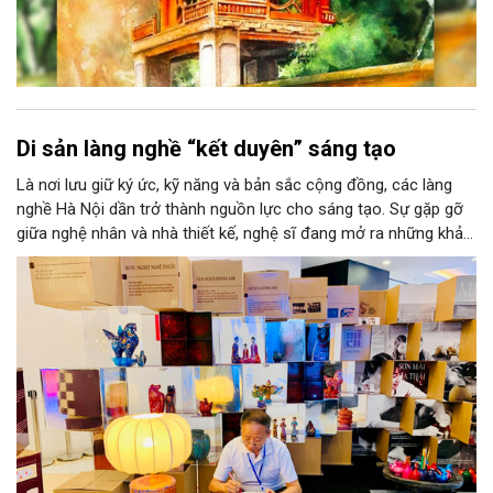
Di sản làng nghề “kết duyên” sáng tạo
Là nơi lưu giữ ký ức, kỹ năng và bản sắc cộng đồng, các làng
nghề Hà Nội dần trở thành nguồn lực cho sáng tạo. Sự gặp gỡ
giữa nghệ nhân và nhà thiết kế, nghệ sĩ đang mở ra những khả
năng phát triển mới cho thủ công đương đại trên nền tảng di
sản. Từ những cuộc “kết duyên” đầy cảm hứng ấy, Hà Nội đang
khơi thông mạch ngầm của hệ sinh thái thủ công, biến vốn cổ
thành động lực bền vững cho tương lai.