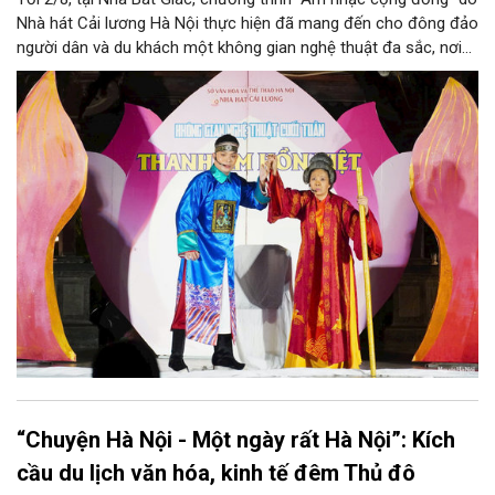
Nhà hát Cải lương Hà Nội thực hiện đã mang đến cho đông đảo
người dân và du khách một không gian nghệ thuật đa sắc, nơi
những làn điệu cải lương, ca cổ, tân cổ và các tiết mục múa
hòa quyện trong không gian của phố đi bộ hồ Hoàn Kiếm. Đặc
biệt, chương trình có sự giao lưu của các nghệ sĩ đến từ
phương Nam, góp phần tạo nên cuộc gặp gỡ nghệ thuật giàu
cảm xúc.
“Chuyện Hà Nội - Một ngày rất Hà Nội”: Kích
cầu du lịch văn hóa, kinh tế đêm Thủ đô