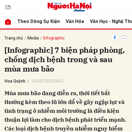
Theo Dòng Sự Kiện
Văn Hóa
Văn Học - Nghệ Th
bình luận
Trang chủ
Media
Infographic
[Infographic] 7 biện pháp phòng,
chống dịch bệnh trong và sau
mùa mưa bão
Hoa Quỳnh
14/09/2024 08:47
Mùa mưa bão đang diễn ra, thời tiết bất
Hủy
G
thường kèm theo lũ lớn đổ về gây ngập lụt và
tình trạng ô nhiễm môi trường là điều kiện
thuận lợi làm cho dịch bệnh phát triển mạnh.
Các loại dịch bệnh truyền nhiễm nguy hiểm