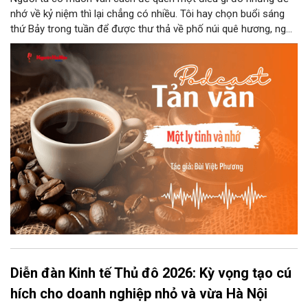
nhớ về kỷ niệm thì lại chẳng có nhiều. Tôi hay chọn buổi sáng
thứ Bảy trong tuần để được thư thả về phố núi quê hương, ngồi
đợi giọt đắng của đất đai, mưa nắng điểm từng nhịp xuống
chiếc ly sứ như đợi thời gian mở cánh cửa diệu kì của mình.
Diễn đàn Kinh tế Thủ đô 2026: Kỳ vọng tạo cú
hích cho doanh nghiệp nhỏ và vừa Hà Nội