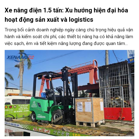
Xe nâng điện 1.5 tấn: Xu hướng hiện đại hóa
hoạt động sản xuất và logistics
Trong bối cảnh doanh nghiệp ngày càng chú trọng hiệu quả vận
hành và kiểm soát chi phí, các thiết bị nâng hạ có khả năng làm
việc sạch, êm và tiết kiệm năng lượng đang được quan tâm
nhiều. Xe nâng điện 1.5 tấn là một trong những lựa chọn phù
hợp với nhiều kho bãi, nhà xưởng và cơ sở sản xuất nhờ tải
trọng đáp ứng các loại hàng hóa phổ biến, đồng thời có khả
năng vận hành linh hoạt trong nhiều môi trường.