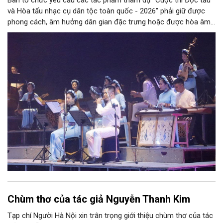
Ban tổ chức yêu cầu các tác phẩm tham dự “Cuộc thi Độc tấu
và Hòa tấu nhạc cụ dân tộc toàn quốc - 2026” phải giữ được
phong cách, âm hưởng dân gian đặc trưng hoặc được hòa âm,
phối khí mới trên nền tảng làn điệu âm nhạc truyền thống Việt
Nam, đồng thời phải được trình diễn trực tiếp bằng nhạc cụ dân
tộc.
Chùm thơ của tác giả Nguyễn Thanh Kim
Tạp chí Người Hà Nội xin trân trọng giới thiệu chùm thơ của tác