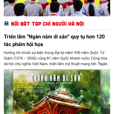
Nổi bật Tạp chí Người Hà Nội
Triển lãm “Ngàn năm di sản” quy tụ hơn 120
tác phẩm hội họa
Hướng tới chuỗi sự kiện trọng đại kỷ niệm 950 năm Quốc Tử
Giám (1076 – 2026) cùng 81 năm Quốc khánh nước Cộng hòa
xã hội chủ nghĩa Việt Nam, triển lãm mỹ thuật mang tên “Ngàn
năm di sản” sẽ chính thức khai mạc vào ngày 8/8 tại Nhà Thái
Học, Di tích Quốc gia đặc biệt Văn Miếu – Quốc Tử Giám. Sự
kiện kéo dài đến ngày 25/9/2026 hứa hẹn trở thành điểm đến
văn hóa đầy sức hút, góp phần làm phong phú đời sống nghệ
thuật của Thủ đô trong mùa thu này.