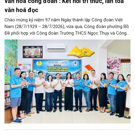
văn hoá công đoàn": Kết nối tri thức, lan toả
văn hoá đọc
Chào mừng kỷ niệm 97 năm Ngày thành lập Công đoàn Việt
Nam (28/7/1929 – 28/7/2026), vừa qua, Công đoàn phường Bồ
Đề phối hợp với Công đoàn Trường THCS Ngọc Thụy và Công
đoàn Trường Tiểu học Ái Mộ B tổ chức Lễ ra mắt Mô hình
“Không gian văn hóa công đoàn”.