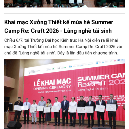
Khai mạc Xưởng Thiết kế mùa hè Summer
Camp Re: Craft 2026 - Làng nghề tái sinh
Chiều 6/7, tại Trường Đại học Kiến trúc Hà Nội diễn ra lễ khai
mạc Xưởng Thiết kế mùa hè Summer Camp Re: Craft 2026 với
chủ đề “Làng nghề tái sinh”. Đây là lần đầu tiên chương trình
được tổ chức tại khu vực phía Bắc, tiếp nối thành công của bốn
mùa tổ chức trước đó (2022 - 2025) tại khu vực phía Nam.