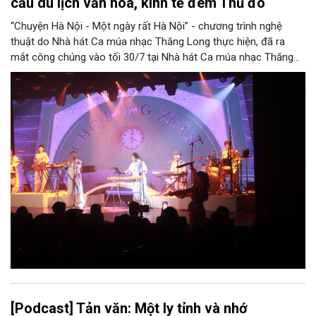
cầu du lịch văn hóa, kinh tế đêm Thủ đô
“Chuyện Hà Nội - Một ngày rất Hà Nội” - chương trình nghệ
thuật do Nhà hát Ca múa nhạc Thăng Long thực hiện, đã ra
mắt công chúng vào tối 30/7 tại Nhà hát Ca múa nhạc Thăng
Long (số 31 - 33 phố Lương Văn Can, phường Hoàn Kiếm).
[Podcast] Tản văn: Một ly tỉnh và nhớ