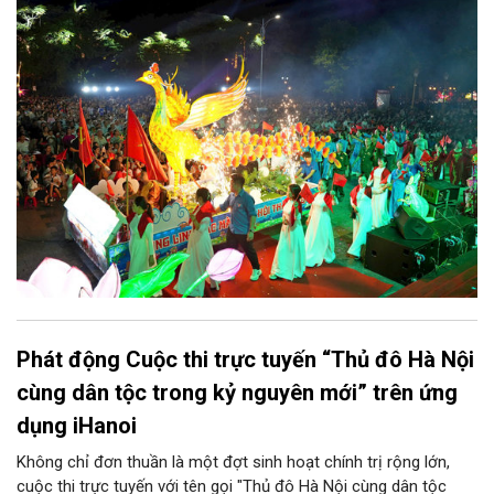
vị và 25 tổ dân phố khẩn trương triển khai, tạo khí thế sôi nổi,
sẵn sàng mang đến cho Nhân dân và du khách một mùa Trung
thu quy mô, đặc sắc và giàu bản sắc văn hóa xứ Đoài.
Phát động Cuộc thi trực tuyến “Thủ đô Hà Nội
cùng dân tộc trong kỷ nguyên mới” trên ứng
dụng iHanoi
Không chỉ đơn thuần là một đợt sinh hoạt chính trị rộng lớn,
cuộc thi trực tuyến với tên gọi "Thủ đô Hà Nội cùng dân tộc