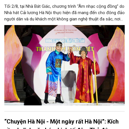
Tối 2/8, tại Nhà Bát Giác, chương trình “Âm nhạc cộng đồng” do
Nhà hát Cải lương Hà Nội thực hiện đã mang đến cho đông đảo
người dân và du khách một không gian nghệ thuật đa sắc, nơi
những làn điệu cải lương, ca cổ, tân cổ và các tiết mục múa
hòa quyện trong không gian của phố đi bộ hồ Hoàn Kiếm. Đặc
biệt, chương trình có sự giao lưu của các nghệ sĩ đến từ
phương Nam, góp phần tạo nên cuộc gặp gỡ nghệ thuật giàu
cảm xúc.
“Chuyện Hà Nội - Một ngày rất Hà Nội”: Kích