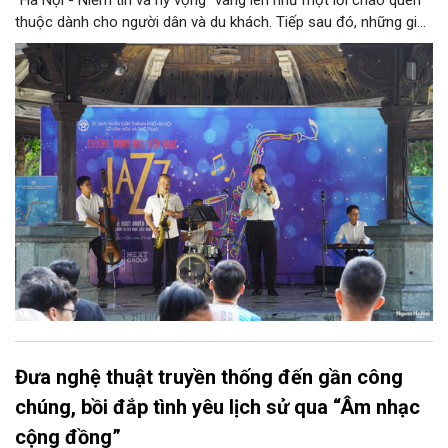
thuộc dành cho người dân và du khách. Tiếp sau đó, những giai
điệu jazz kinh điển của thế giới lần lượt cất lên qua phần biểu
diễn của NSƯT Quyền Văn Minh và các nghệ sĩ Bình Minh Jazz
Club, mở ra một không gian âm nhạc giàu cảm xúc ngay giữa
trung tâm Thủ đô.
Đưa nghệ thuật truyền thống đến gần công
chúng, bồi đắp tình yêu lịch sử qua “Âm nhạc
cộng đồng”