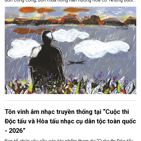
hoàng hôn, khi nắng đã dịu xuống phía cuối sông, đám hoa tím
lại thẫm màu như có ai vừa rắc lên một lớp khói.
Tôn vinh âm nhạc truyền thống tại “Cuộc thi
Độc tấu và Hòa tấu nhạc cụ dân tộc toàn quốc
- 2026”