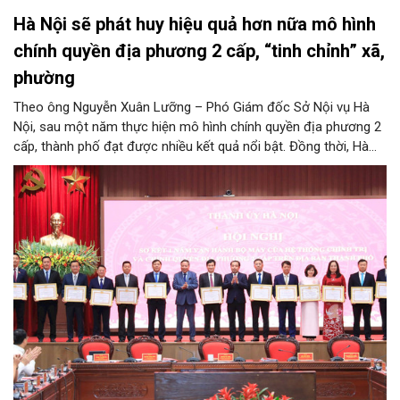
Hà Nội sẽ phát huy hiệu quả hơn nữa mô hình
chính quyền địa phương 2 cấp, “tinh chỉnh” xã,
phường
Theo ông Nguyễn Xuân Lưỡng – Phó Giám đốc Sở Nội vụ Hà
Nội, sau một năm thực hiện mô hình chính quyền địa phương 2
cấp, thành phố đạt được nhiều kết quả nổi bật. Đồng thời, Hà
Nội đang nghiên cứu, thực hiện đúng tinh thần chỉ đạo của
Trung ương để tiếp tục tinh chỉnh xã, phường, đảm bảo mô hình
chính quyền địa phương 2 cấp của Hà Nội phát huy hiệu quả
hơn nữa trong giai đoạn mới.