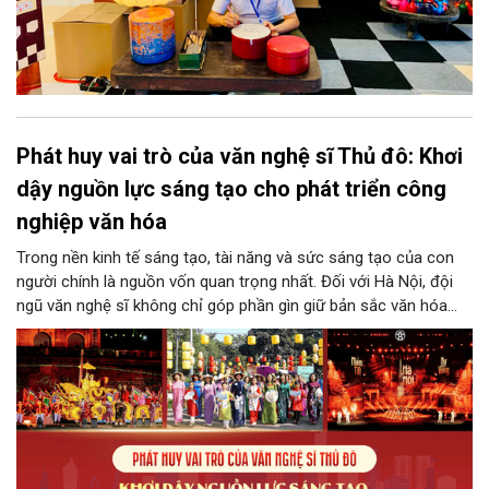
Phát huy vai trò của văn nghệ sĩ Thủ đô: Khơi
dậy nguồn lực sáng tạo cho phát triển công
nghiệp văn hóa
Trong nền kinh tế sáng tạo, tài năng và sức sáng tạo của con
người chính là nguồn vốn quan trọng nhất. Đối với Hà Nội, đội
ngũ văn nghệ sĩ không chỉ góp phần gìn giữ bản sắc văn hóa
mà còn giữ vai trò trung tâm trong quá trình hình thành các sản
phẩm công nghiệp văn hóa có giá trị. Khơi dậy, phát huy và tạo
điều kiện để nguồn lực sáng tạo ấy phát triển sẽ là “chìa khóa”
để Hà Nội khai thác hiệu quả tiềm năng văn hóa, nâng cao năng
lực cạnh tranh và khẳng định vị thế của một trung tâm sáng tạo
trong kỷ nguyên mới.