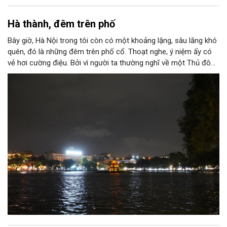
Hà thành, đêm trên phố
Bây giờ, Hà Nội trong tôi còn có một khoảng lặng, sâu lắng khó
quên, đó là những đêm trên phố cổ. Thoạt nghe, ý niệm ấy có
vẻ hơi cường điệu. Bởi vì người ta thường nghĩ về một Thủ đô
ngàn năm văn hiến với những nét tĩnh lặng, cổ kính, rêu phong
trong ánh nắng ban mai mơ màng buông xuống “ba mươi sáu
phố phường”; nên có lẽ, sẽ ngỡ ngàng, nếu ai đó khi nghe thấy
nơi này được gọi là “thành phố của những đêm thâu”.