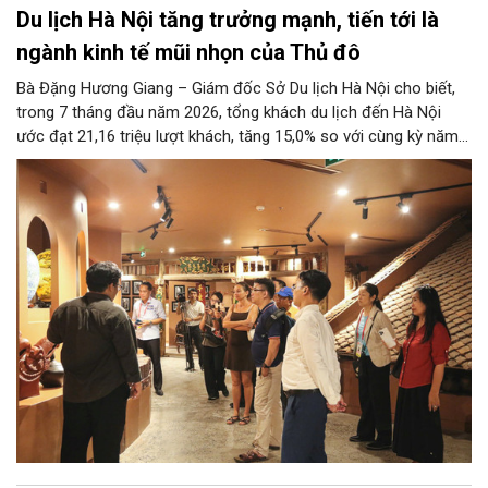
Du lịch Hà Nội tăng trưởng mạnh, tiến tới là
ngành kinh tế mũi nhọn của Thủ đô
Bà Đặng Hương Giang – Giám đốc Sở Du lịch Hà Nội cho biết,
trong 7 tháng đầu năm 2026, tổng khách du lịch đến Hà Nội
ước đạt 21,16 triệu lượt khách, tăng 15,0% so với cùng kỳ năm
2025. Tổng thu từ khách du lịch ước đạt 86,47 nghìn tỷ đồng,
tăng 17,9% so với cùng kỳ năm trước.