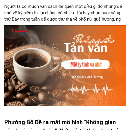
Người ta có muôn vàn cách để quên một điều gì đó nhưng để
nhớ về kỷ niệm thì lại chẳng có nhiều. Tôi hay chọn buổi sáng
thứ Bảy trong tuần để được thư thả về phố núi quê hương, ngồi
đợi giọt đắng của đất đai, mưa nắng điểm từng nhịp xuống
chiếc ly sứ như đợi thời gian mở cánh cửa diệu kì của mình.
Phường Bồ Đề ra mắt mô hình "Không gian