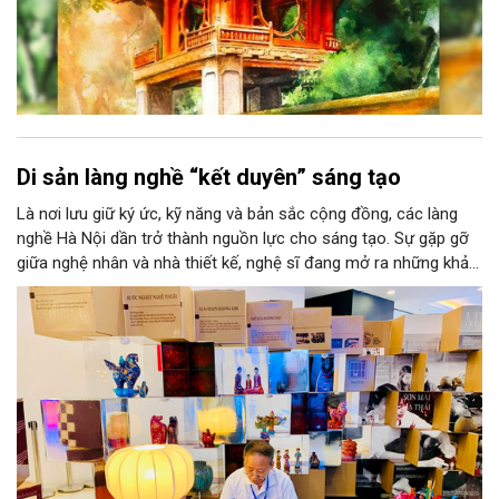
Di sản làng nghề “kết duyên” sáng tạo
Là nơi lưu giữ ký ức, kỹ năng và bản sắc cộng đồng, các làng
nghề Hà Nội dần trở thành nguồn lực cho sáng tạo. Sự gặp gỡ
giữa nghệ nhân và nhà thiết kế, nghệ sĩ đang mở ra những khả
năng phát triển mới cho thủ công đương đại trên nền tảng di
sản. Từ những cuộc “kết duyên” đầy cảm hứng ấy, Hà Nội đang
khơi thông mạch ngầm của hệ sinh thái thủ công, biến vốn cổ
thành động lực bền vững cho tương lai.