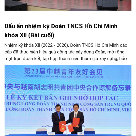
Dấu ấn nhiệm kỳ Đoàn TNCS Hồ Chí Minh
khóa XII (Bài cuối)
Nhiệm kỳ khóa XII (2022 - 2026), Đoàn TNCS Hồ Chí Minh các
cấp đã thực hiện hiệu quả công tác xây dựng đoàn, mở rộng
mặt trận đoàn kết, tập hợp thanh niên tham gia xây dựng, bảo
vệ Đảng và hệ thống chính trị; công tác quốc tế thanh niên;
tham mưu, phối hợp… Qua đó hoàn thành các mục tiêu nghị
quyết Đại hội Đoàn khóa XII đặt ra, hướng tới nhiệm kỳ khóa XIII
với hành động cách mạng thống nhất: “Tuổi trẻ Việt Nam tiên
phong trong kỷ nguyên mới”.