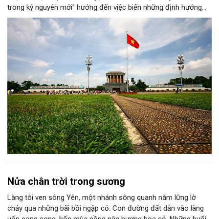
trong kỷ nguyên mới" hướng đến việc biến những định hướng
chiến lược trong Nghị quyết số 02-NQ/TW của Bộ Chính trị
thành niềm tin, thành nhận thức chung của mỗi người dân.
Nửa chân trời trong sương
Làng tôi ven sông Yên, một nhánh sông quanh năm lững lờ
chảy qua những bãi bồi ngập cỏ. Con đường đất dẫn vào làng
uốn cong cong, bốn mùa nồng nàn hương hoa cỏ. Những buổi