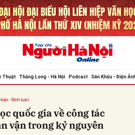
bình luận
ệ Thuật
Thăng Long - Hà Nội
Podcast
Sân Khấu - Điện Ản
kiện - Bình luận
Hủy
G
ọc quốc gia về công tác
ân vận trong kỷ nguyên