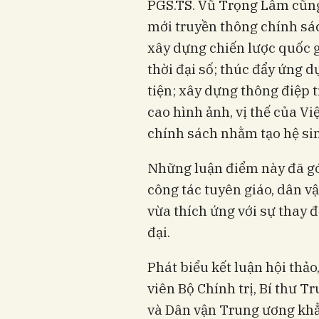
PGS.TS. Vũ Trọng Lâm cũng 
mới truyền thông chính sá
xây dựng chiến lược quốc g
thời đại số; thúc đẩy ứng 
tiện; xây dựng thông điệp 
cao hình ảnh, vị thế của Vi
chính sách nhằm tạo hệ sin
Những luận điểm này đã gó
công tác tuyên giáo, dân v
vừa thích ứng với sự thay 
đại.
Phát biểu kết luận hội thả
viên Bộ Chính trị, Bí thư 
và Dân vận Trung ương khẳ