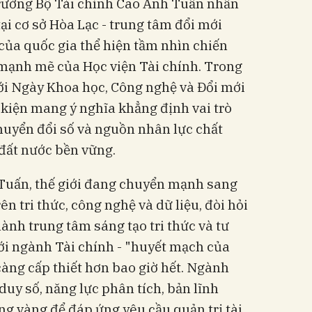
 trưởng Bộ Tài chính Cao Anh Tuấn nhấn
ại cơ sở Hòa Lạc - trung tâm đổi mới
của quốc gia thể hiện tầm nhìn chiến
 mạnh mẽ của Học viện Tài chính. Trong
ới Ngày Khoa học, Công nghệ và Đổi mới
 kiện mang ý nghĩa khẳng định vai trò
huyển đổi số và nguồn nhân lực chất
 đất nước bền vững.
Tuấn, thế giới đang chuyển mạnh sang
n tri thức, công nghệ và dữ liệu, đòi hỏi
hành trung tâm sáng tạo tri thức và tư
ới ngành Tài chính - "huyết mạch của
càng cấp thiết hơn bao giờ hết. Ngành
duy số, năng lực phân tích, bản lĩnh
g vàng để đáp ứng yêu cầu quản trị tài