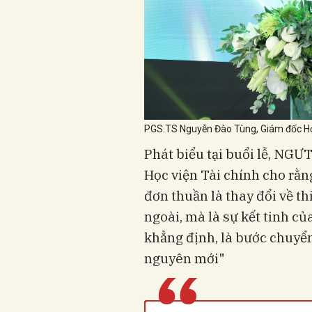
PGS.TS Nguyễn Đào Tùng, Giám đốc Học 
Phát biểu tại buổi lễ, NGƯ
Học viện Tài chính cho rằ
đơn thuần là thay đổi về t
ngoài, mà là sự kết tinh c
khẳng định, là bước chuyể
nguyên mới"
“