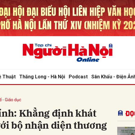
bình luận
ệ Thuật
Thăng Long - Hà Nội
Podcast
Sân Khấu - Điện Ản
ế - Giáo dục
Hủy
G
ính: Khẳng định khát
Đọ
với bộ nhận diện thương