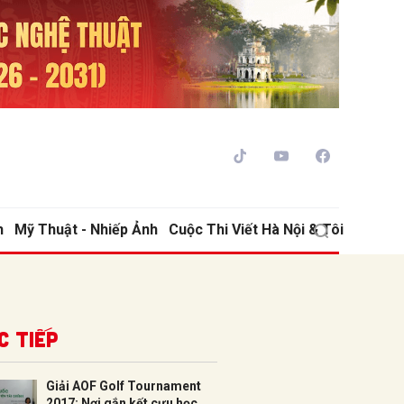
h
Mỹ Thuật - Nhiếp Ảnh
Cuộc Thi Viết Hà Nội & Tôi
ửi
c tiếp
Giải AOF Golf Tournament
2017: Nơi gắn kết cựu học