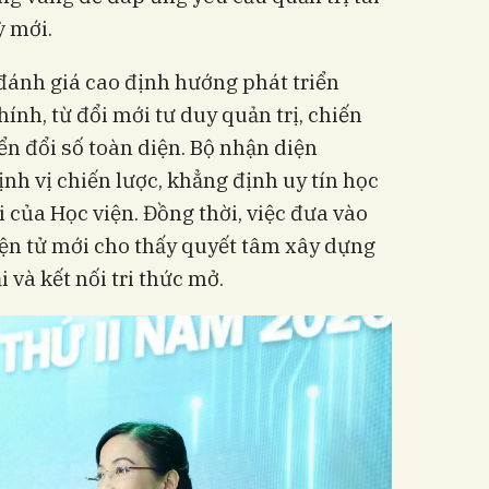
ỳ mới.
ánh giá cao định hướng phát triển
ính, từ đổi mới tư duy quản trị, chiến
n đổi số toàn diện. Bộ nhận diện
ịnh vị chiến lược, khẳng định uy tín học
 của Học viện. Đồng thời, việc đưa vào
iện tử mới cho thấy quyết tâm xây dựng
 và kết nối tri thức mở.