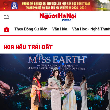
Theo Dòng Sự Kiện
Văn Hóa
Văn Học - Nghệ Thuậ
HOA HẬU TRÁI ĐẤT