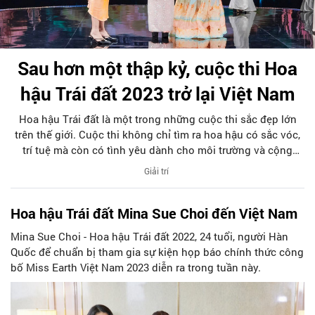
Sau hơn một thập kỷ, cuộc thi Hoa
hậu Trái đất 2023 trở lại Việt Nam
Hoa hậu Trái đất là một trong những cuộc thi sắc đẹp lớn
trên thế giới. Cuộc thi không chỉ tìm ra hoa hậu có sắc vóc,
trí tuệ mà còn có tình yêu dành cho môi trường và cộng
đồng. Năm 2010, Việt Nam từng đăng cai tổ chức cuộc thi
Giải trí
này.
Hoa hậu Trái đất Mina Sue Choi đến Việt Nam
Mina Sue Choi - Hoa hậu Trái đất 2022, 24 tuổi, người Hàn
Quốc để chuẩn bị tham gia sự kiện họp báo chính thức công
bố Miss Earth Việt Nam 2023 diễn ra trong tuần này.