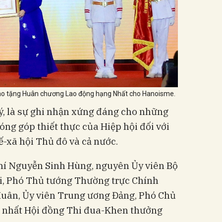
rao tặng Huân chương Lao động hạng Nhất cho Hanoisme.
ý, là sự ghi nhận xứng đáng cho những
đóng góp thiết thực của Hiệp hội đối với
ế-xã hội Thủ đô và cả nước.
hí Nguyễn Sinh Hùng, nguyên Ủy viên Bộ
ội, Phó Thủ tướng Thường trực Chính
Xuân, Ủy viên Trung ương Đảng, Phó Chủ
hứ nhất Hội đồng Thi đua-Khen thưởng