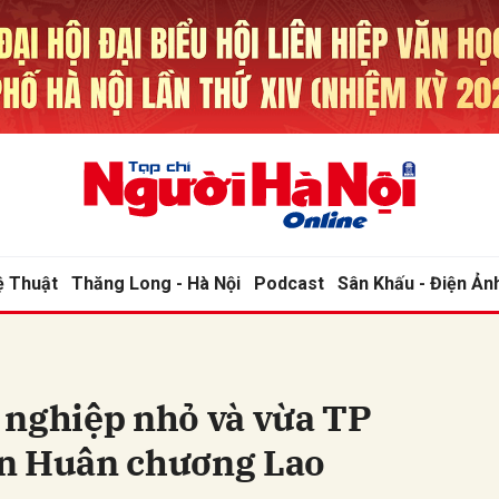
bình luận
ệ Thuật
Thăng Long - Hà Nội
Podcast
Sân Khấu - Điện Ản
Hủy
G
 nghiệp nhỏ và vừa TP
n Huân chương Lao