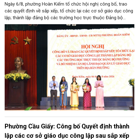
Ngày 6/8, phường Hoàn Kiếm tổ chức hội nghị công bố, trao
các quyết định về sắp xếp, tổ chức lại các cơ sở giáo dục công
lập; thành lập đảng bộ các trường học trực thuộc Đảng bộ
phường, chỉ định các đồng chí tham gia cấp ủy, Bí thư, Phó Bí
thư Đảng ủy, bổ nhiệm cán bộ lãnh đạo, quản lý giáo dục.
Phường Cầu Giấy: Công bố Quyết định thành
lập các cơ sở giáo dục công lập sau sắp xếp