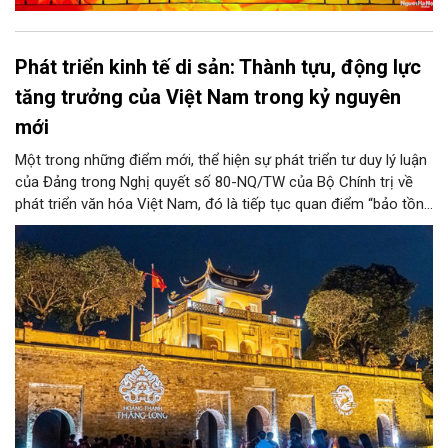
Phát triển kinh tế di sản: Thành tựu, động lực
tăng trưởng của Việt Nam trong kỷ nguyên
mới
Một trong những điểm mới, thể hiện sự phát triển tư duy lý luận
của Đảng trong Nghị quyết số 80-NQ/TW của Bộ Chính trị về
phát triển văn hóa Việt Nam, đó là tiếp tục quan điểm “bảo tồn
và phát huy giá trị di sản văn hóa gắn kết với phát triển kinh tế -
xã hội và du lịch”; đồng thời, nâng lên một tầm cao mới: “phát
triển kinh tế di sản”.