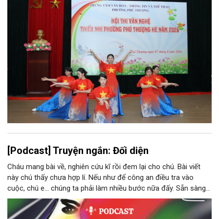
[Podcast] Truyện ngắn: Đối diện
Cháu mang bài về, nghiên cứu kĩ rồi đem lại cho chú. Bài viết
này chú thấy chưa hợp lí. Nếu như để công an điều tra vào
cuộc, chú e… chúng ta phải làm nhiều bước nữa đấy. Sẵn sàng
thì tiếp tục nhé! Chú Minh cầm tập bài viết đưa lại cho Thy. Cô
ngại ngùng đỡ lấy. Đây là lần thứ ba, loạt bài phóng sự của mình