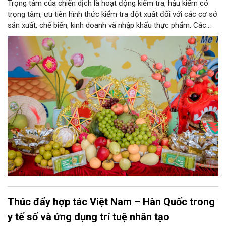
Trọng tâm của chiến dịch là hoạt động kiểm tra, hậu kiểm có
trọng tâm, ưu tiên hình thức kiểm tra đột xuất đối với các cơ sở
sản xuất, chế biến, kinh doanh và nhập khẩu thực phẩm. Các
nhóm mặt hàng tiêu thụ mạnh như bánh Trung thu, bánh mứt
kẹo, rượu, bia, nước giải khát, phụ gia thực phẩm...
Thúc đẩy hợp tác Việt Nam – Hàn Quốc trong
y tế số và ứng dụng trí tuệ nhân tạo