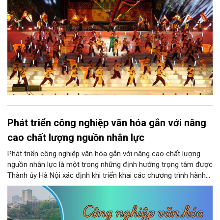
Phát triển công nghiệp văn hóa gắn với nâng
cao chất lượng nguồn nhân lực
Phát triển công nghiệp văn hóa gắn với nâng cao chất lượng
nguồn nhân lực là một trong những định hướng trọng tâm được
Thành ủy Hà Nội xác định khi triển khai các chương trình hành
động thực hiện các nghị quyết của Bộ Chính trị về giáo dục -
đào tạo, y tế và văn hóa. Theo kết luận của đồng chí Nguyễn
Văn Phong, Phó Bí thư Thành ủy, nhiều nhiệm vụ, giải pháp đồng
bộ đã được đặt ra nhằm phát huy nguồn lực con người, khơi