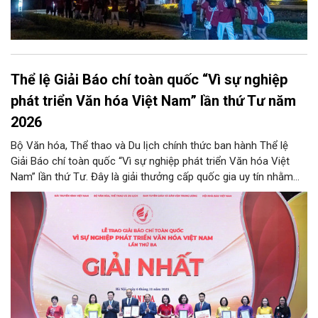
Thể lệ Giải Báo chí toàn quốc “Vì sự nghiệp
phát triển Văn hóa Việt Nam” lần thứ Tư năm
2026
Bộ Văn hóa, Thể thao và Du lịch chính thức ban hành Thể lệ
Giải Báo chí toàn quốc “Vì sự nghiệp phát triển Văn hóa Việt
Nam” lần thứ Tư. Đây là giải thưởng cấp quốc gia uy tín nhằm
ghi nhận, tôn vinh những đóng góp xuất sắc của tập thể, cá
nhân đội ngũ những người làm báo đối với sự nghiệp phát triển
văn hóa nước nhà. Thông qua cuộc thi, Ban Tổ chức mong
muốn giới thiệu những thành tựu nổi bật của các lĩnh vực văn
hóa, thông tin, gia đình, thể thao và du lịch; đồng thời phát hiện,
biểu dương các tấm gương điển hình tiên tiến, cổ vũ toàn ngành
chung sức cống hiến và tạo diễn đàn trao đổi nghiệp vụ nâng
cao chất lượng báo chí trong thời đại mới.