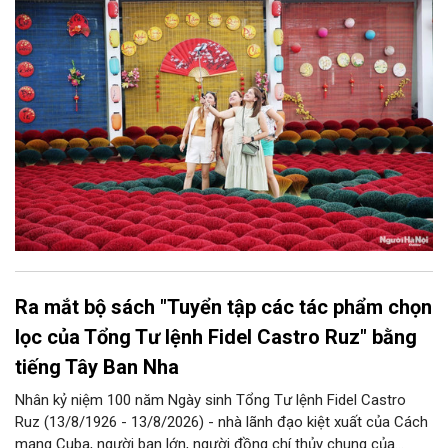
góp phần thực hiện thắng lợi các mục tiêu phát triển du lịch Hà
Nội năm 2026 và giai đoạn tiếp theo.
Ra mắt bộ sách "Tuyển tập các tác phẩm chọn
lọc của Tổng Tư lệnh Fidel Castro Ruz" bằng
tiếng Tây Ban Nha
Nhân kỷ niệm 100 năm Ngày sinh Tổng Tư lệnh Fidel Castro
Ruz (13/8/1926 - 13/8/2026) - nhà lãnh đạo kiệt xuất của Cách
mạng Cuba, người bạn lớn, người đồng chí thủy chung của