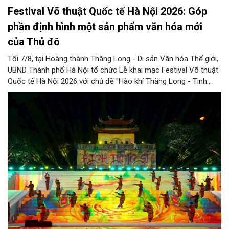
Festival Võ thuật Quốc tế Hà Nội 2026: Góp
phần định hình một sản phẩm văn hóa mới
của Thủ đô
Tối 7/8, tại Hoàng thành Thăng Long - Di sản Văn hóa Thế giới,
UBND Thành phố Hà Nội tổ chức Lễ khai mạc Festival Võ thuật
Quốc tế Hà Nội 2026 với chủ đề "Hào khí Thăng Long - Tinh
hoa võ Việt". Lần đầu tiên được tổ chức, Festival đánh dấu
bước đi mới của Thủ đô trong việc xây dựng một sự kiện văn
hóa - thể thao mang tầm quốc tế, góp phần tôn vinh truyền
thống thượng võ dân tộc, quảng bá hình ảnh Hà Nội và thúc đẩy
giao lưu văn hóa, thể thao với bạn bè thế giới.