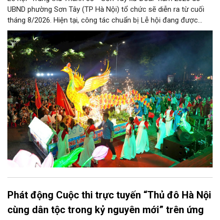
UBND phường Sơn Tây (TP Hà Nội) tổ chức sẽ diễn ra từ cuối
tháng 8/2026. Hiện tại, công tác chuẩn bị Lễ hội đang được
chính quyền phường Sơn Tây cùng các phòng, ban, ngành, đơn
vị và 25 tổ dân phố khẩn trương triển khai, tạo khí thế sôi nổi,
sẵn sàng mang đến cho Nhân dân và du khách một mùa Trung
thu quy mô, đặc sắc và giàu bản sắc văn hóa xứ Đoài.
Phát động Cuộc thi trực tuyến “Thủ đô Hà Nội
cùng dân tộc trong kỷ nguyên mới” trên ứng