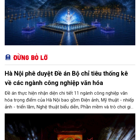
Đừng bỏ lỡ
Hà Nội phê duyệt Đề án Bộ chỉ tiêu thống kê
về các ngành công nghiệp văn hóa
Đề án thực hiện nhận diện chi tiết 11 ngành công nghiệp văn
hóa trọng điểm của Hà Nội bao gồm Điện ảnh, Mỹ thuật - nhiếp
ảnh - triển lãm, Nghệ thuật biểu diễn, Phần mềm và trò chơi giải
trí, Quảng cáo, Thủ công mỹ nghệ, Du lịch văn hóa, Thiết kế
sáng tạo, Truyền hình và phát thanh, Xuất bản, cùng lĩnh vực
Ẩm thực mang nét đặc thù của Thủ đô.