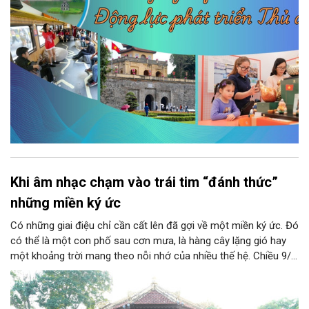
dậy sức mạnh văn hóa và tạo nền tảng cho sự phát triển bền
vững của Thủ đô.
Khi âm nhạc chạm vào trái tim “đánh thức”
những miền ký ức
Có những giai điệu chỉ cần cất lên đã gợi về một miền ký ức. Đó
có thể là một con phố sau cơn mưa, là hàng cây lặng gió hay
một khoảng trời mang theo nỗi nhớ của nhiều thế hệ. Chiều 9/8,
tại Nhà Bát Giác - Vườn hoa Lý Thái Tổ, chương trình “Âm nhạc
cuối tuần” sẽ mở ra một không gian như thế, nơi mỗi tác phẩm
trở thành một lát cắt tinh tế về vẻ đẹp của con người và đời