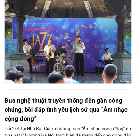
diễn của NSƯT Quyền Văn Minh và các nghệ sĩ Bình Minh Jazz
Club, mở ra một không gian âm nhạc giàu cảm xúc ngay giữa
trung tâm Thủ đô.
Đưa nghệ thuật truyền thống đến gần công
chúng, bồi đắp tình yêu lịch sử qua “Âm nhạc
cộng đồng”
Tối 2/8, tại Nhà Bát Giác, chương trình “Âm nhạc cộng đồng” do
Nhà hát Cải lương Hà Nội thực hiện đã mang đến cho đông đảo