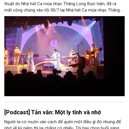
thuật do Nhà hát Ca múa nhạc Thăng Long thực hiện, đã ra
mắt công chúng vào tối 30/7 tại Nhà hát Ca múa nhạc Thăng
Long (số 31 - 33 phố Lương Văn Can, phường Hoàn Kiếm).
[Podcast] Tản văn: Một ly tỉnh và nhớ
Người ta có muôn vàn cách để quên một điều gì đó nhưng để
nhớ về kỷ niệm thì lại chẳng có nhiều. Tôi hay chọn buổi sáng