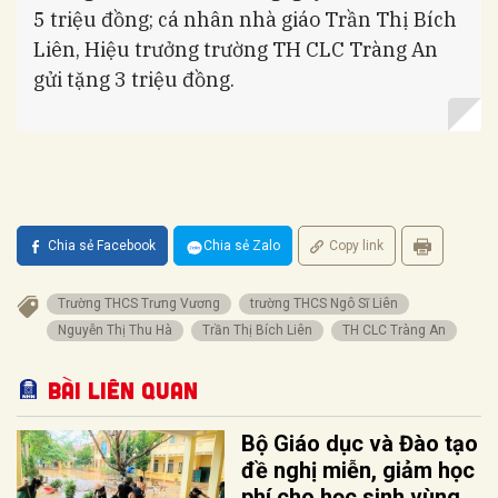
5 triệu đồng; cá nhân nhà giáo Trần Thị Bích
Liên, Hiệu trưởng trường TH CLC Tràng An
gửi tặng 3 triệu đồng.
Chia sẻ Facebook
Chia sẻ Zalo
Copy link
Trường THCS Trưng Vương
trường THCS Ngô Sĩ Liên
Nguyễn Thị Thu Hà
Trần Thị Bích Liên
TH CLC Tràng An
Bài liên quan
Bộ Giáo dục và Đào tạo
đề nghị miễn, giảm học
phí cho học sinh vùng