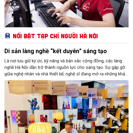
Nổi bật Tạp chí Người Hà Nội
Di sản làng nghề “kết duyên” sáng tạo
Là nơi lưu giữ ký ức, kỹ năng và bản sắc cộng đồng, các làng
nghề Hà Nội dần trở thành nguồn lực cho sáng tạo. Sự gặp gỡ
giữa nghệ nhân và nhà thiết kế, nghệ sĩ đang mở ra những khả
năng phát triển mới cho thủ công đương đại trên nền tảng di
sản. Từ những cuộc “kết duyên” đầy cảm hứng ấy, Hà Nội đang
khơi thông mạch ngầm của hệ sinh thái thủ công, biến vốn cổ
thành động lực bền vững cho tương lai.