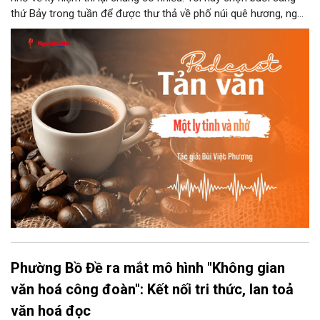
thứ Bảy trong tuần để được thư thả về phố núi quê hương, ngồi
đợi giọt đắng của đất đai, mưa nắng điểm từng nhịp xuống
chiếc ly sứ như đợi thời gian mở cánh cửa diệu kì của mình.
Phường Bồ Đề ra mắt mô hình "Không gian
văn hoá công đoàn": Kết nối tri thức, lan toả
văn hoá đọc