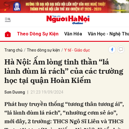
bình luận
Theo Dòng Sự Kiện
Văn Hóa
Văn Học - Nghệ Th
Trang chủ
Theo dòng sự kiện
Y tế - Giáo dục
Hà Nội: Ấm lòng tinh thần “lá
lành đùm lá rách” của các trường
học tại quận Hoàn Kiếm
Sơn Dương
21:23 19/09/2024
Hủy
G
Phát huy truyền thống “tương thân tương ái”,
“lá lành đùm lá rách”, “nhường cơm sẻ áo”,
mới đây, 2 trường: THCS Ngô Sĩ Liên và THCS