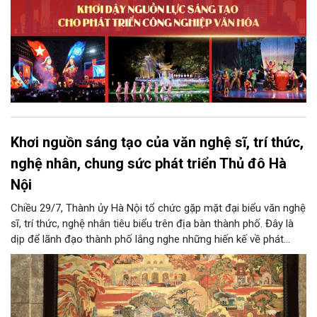
Khơi nguồn sáng tạo của văn nghệ sĩ, trí thức,
nghệ nhân, chung sức phát triển Thủ đô Hà
Nội
Chiều 29/7, Thành ủy Hà Nội tổ chức gặp mặt đại biểu văn nghệ
sĩ, trí thức, nghệ nhân tiêu biểu trên địa bàn thành phố. Đây là
dịp để lãnh đạo thành phố lắng nghe những hiến kế về phát
triển khoa học công nghệ, đổi mới sáng tạo, công nghiệp văn
hóa và phát huy nguồn lực con người, góp phần tạo động lực
mới cho sự phát triển nhanh, bền vững của Thủ đô.