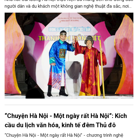
người dân và du khách một không gian nghệ thuật đa sắc, nơi
những làn điệu cải lương, ca cổ, tân cổ và các tiết mục múa
hòa quyện trong không gian của phố đi bộ hồ Hoàn Kiếm. Đặc
biệt, chương trình có sự giao lưu của các nghệ sĩ đến từ
phương Nam, góp phần tạo nên cuộc gặp gỡ nghệ thuật giàu
cảm xúc.
“Chuyện Hà Nội - Một ngày rất Hà Nội”: Kích
cầu du lịch văn hóa, kinh tế đêm Thủ đô
“Chuyện Hà Nội - Một ngày rất Hà Nội” - chương trình nghệ