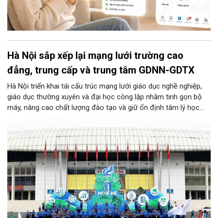
Hà Nội sắp xếp lại mạng lưới trường cao
đẳng, trung cấp và trung tâm GDNN-GDTX
Hà Nội triển khai tái cấu trúc mạng lưới giáo dục nghề nghiệp,
giáo dục thường xuyên và đại học công lập nhằm tinh gọn bộ
máy, nâng cao chất lượng đào tạo và giữ ổn định tâm lý học
sinh. Theo đó, 19 trường cao đẳng, trung cấp thành 8 trường
cao đẳng và 2 trường trung cấp; hợp nhất 29 trung tâm GDNN-
GDTX theo các cực phát triển địa lý thành 14 trung tâm; đồng
thời giữ nguyên Trường Đại học Thủ đô Hà Nội để tập trung đầu
tư phát triển. Toàn bộ công tác sắp xếp, sáp nhập được yêu
cầu hoàn thành trước ngày 25/8/2026.