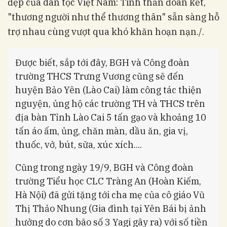
đẹp của dân tộc Việt Nam: Tinh thần đoàn kết,
"thương người như thể thương thân" sẵn sàng hỗ
trợ nhau cùng vượt qua khó khăn hoạn nạn./.
Được biết, sắp tới đây, BGH và Công đoàn
trường THCS Trưng Vương cũng sẽ đến
huyện Bảo Yên (Lào Cai) làm công tác thiện
nguyện, ủng hộ các trường TH và THCS trên
địa bàn Tỉnh Lào Cai 5 tấn gạo và khoảng 10
tấn áo ấm, ủng, chăn màn, dầu ăn, gia vị,
thuốc, vở, bút, sữa, xúc xích....
Cũng trong ngày 19/9, BGH và Công đoàn
trường Tiểu học CLC Tràng An (Hoàn Kiếm,
Hà Nội) đã gửi tặng tới cha mẹ của cô giáo Vũ
Thị Thảo Nhung (Gia đình tại Yên Bái bị ảnh
hưởng do cơn bão số 3 Yagi gây ra) với số tiền