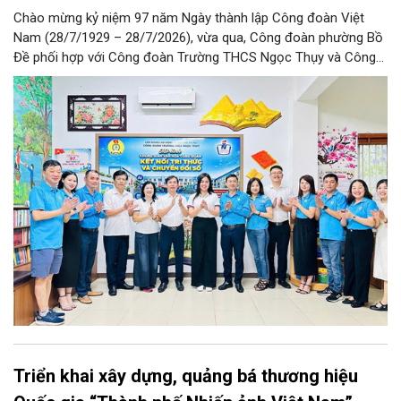
Chào mừng kỷ niệm 97 năm Ngày thành lập Công đoàn Việt
Nam (28/7/1929 – 28/7/2026), vừa qua, Công đoàn phường Bồ
Đề phối hợp với Công đoàn Trường THCS Ngọc Thụy và Công
đoàn Trường Tiểu học Ái Mộ B tổ chức Lễ ra mắt Mô hình
“Không gian văn hóa công đoàn”.
Triển khai xây dựng, quảng bá thương hiệu