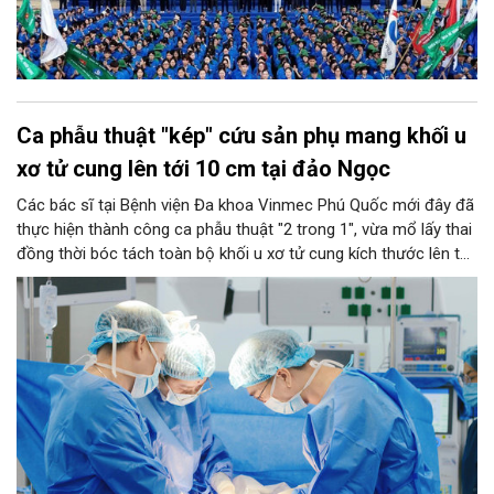
Ca phẫu thuật "kép" cứu sản phụ mang khối u
xơ tử cung lên tới 10 cm tại đảo Ngọc
Các bác sĩ tại Bệnh viện Đa khoa Vinmec Phú Quốc mới đây đã
thực hiện thành công ca phẫu thuật "2 trong 1", vừa mổ lấy thai
đồng thời bóc tách toàn bộ khối u xơ tử cung kích thước lên tới
10 cm cho một sản phụ. Thành công này tiếp tục khẳng định
năng lực làm chủ các kỹ thuật sản khoa chuyên sâu ngay tại
tuyến đảo, thay vì phải chuyển tuyến vào đất liền như trước đây.