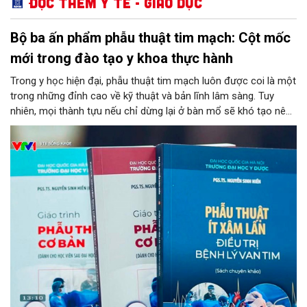
Đọc thêm Y tế - Giáo dục
Bộ ba ấn phẩm phẫu thuật tim mạch: Cột mốc
mới trong đào tạo y khoa thực hành
Trong y học hiện đại, phẫu thuật tim mạch luôn được coi là một
trong những đỉnh cao về kỹ thuật và bản lĩnh lâm sàng. Tuy
nhiên, mọi thành tựu nếu chỉ dừng lại ở bàn mổ sẽ khó tạo nên
tính bền vững cho nền y tế chung. Chuyển hóa những kinh
nghiệm từ thực tiễn thành nguồn tri thức học thuật bài bản,
chuẩn hóa chính là chìa khóa then chốt để đào tạo thế hệ kế
thừa. Mới đây, bước tiến ấy đã được cụ thể hóa bằng sự ra mắt
của bộ ba ấn phẩm y học chuyên ngành do PGS.TS. Nguyễn
Sinh Hiền – Giám đốc Bệnh viện Tim Hà Nội chủ biên, đánh dấu
một cột mốc quan trọng trong công tác nghiên cứu, đào tạo và
chuyển giao công nghệ phẫu thuật tim tại Việt Nam.