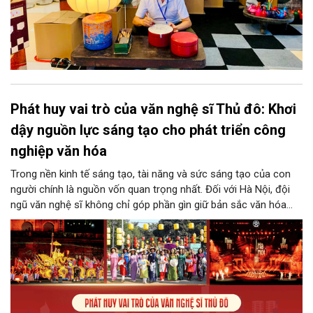
Phát huy vai trò của văn nghệ sĩ Thủ đô: Khơi
dậy nguồn lực sáng tạo cho phát triển công
nghiệp văn hóa
Trong nền kinh tế sáng tạo, tài năng và sức sáng tạo của con
người chính là nguồn vốn quan trọng nhất. Đối với Hà Nội, đội
ngũ văn nghệ sĩ không chỉ góp phần gìn giữ bản sắc văn hóa
mà còn giữ vai trò trung tâm trong quá trình hình thành các sản
phẩm công nghiệp văn hóa có giá trị. Khơi dậy, phát huy và tạo
điều kiện để nguồn lực sáng tạo ấy phát triển sẽ là “chìa khóa”
để Hà Nội khai thác hiệu quả tiềm năng văn hóa, nâng cao năng
lực cạnh tranh và khẳng định vị thế của một trung tâm sáng tạo
trong kỷ nguyên mới.