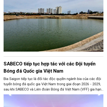
SABECO tiếp tục hợp tác với các Đội tuyển
Bóng đá Quốc gia Việt Nam
Bia Saigon tiếp tục là đối tác độc quyền ngành bia của các đội
tuyển bóng đá quốc gia Việt Nam trong giai đoạn 2026 - 2029,
sau khi SABECO và Liên đoàn Bóng đá Việt Nam (VFF) gia hạn
hợp tác chiến lược. Hai bên kỳ vọng tạo thêm nguồn lực cho
bóng đá Việt Nam và lan tỏa tinh thần thể thao tới cộng đồng.