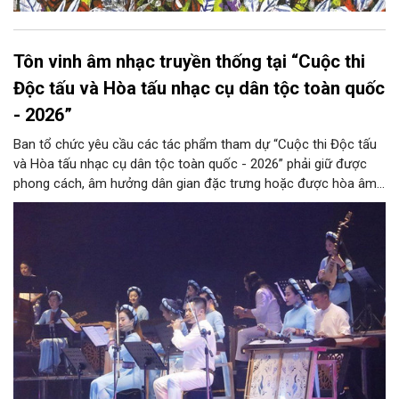
Tôn vinh âm nhạc truyền thống tại “Cuộc thi
Độc tấu và Hòa tấu nhạc cụ dân tộc toàn quốc
- 2026”
Ban tổ chức yêu cầu các tác phẩm tham dự “Cuộc thi Độc tấu
và Hòa tấu nhạc cụ dân tộc toàn quốc - 2026” phải giữ được
phong cách, âm hưởng dân gian đặc trưng hoặc được hòa âm,
phối khí mới trên nền tảng làn điệu âm nhạc truyền thống Việt
Nam, đồng thời phải được trình diễn trực tiếp bằng nhạc cụ dân
tộc.