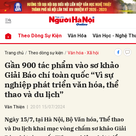
bình luận
Theo Dòng Sự Kiện
Văn Hóa
Văn Học - Nghệ Th
Trang chủ
Theo dòng sự kiện
Văn hóa - Xã hội
Gần 900 tác phẩm vào sơ khảo
Giải Báo chí toàn quốc “Vì sự
nghiệp phát triển văn hóa, thể
thao và du lịch”
Hủy
G
Văn Thiện
20:01 15/07/2024
Ngày 15/7, tại Hà Nội, Bộ Văn hóa, Thể thao
và Du lịch khai mạc vòng chấm sơ khảo Giải