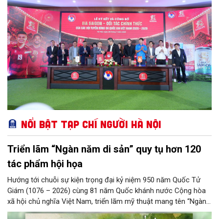
Nổi bật Tạp chí Người Hà Nội
Triển lãm “Ngàn năm di sản” quy tụ hơn 120
tác phẩm hội họa
Hướng tới chuỗi sự kiện trọng đại kỷ niệm 950 năm Quốc Tử
Giám (1076 – 2026) cùng 81 năm Quốc khánh nước Cộng hòa
xã hội chủ nghĩa Việt Nam, triển lãm mỹ thuật mang tên “Ngàn
năm di sản” sẽ chính thức khai mạc vào ngày 8/8 tại Nhà Thái