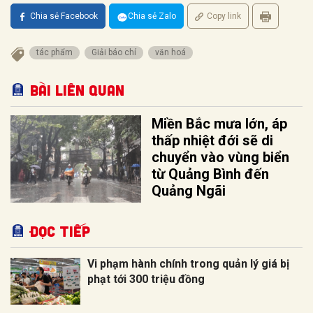
Chia sẻ Facebook
Chia sẻ Zalo
Copy link
tác phẩm
Giải báo chí
văn hoá
Bài liên quan
Miền Bắc mưa lớn, áp
thấp nhiệt đới sẽ di
chuyển vào vùng biển
từ Quảng Bình đến
Quảng Ngãi
Đọc tiếp
Vi phạm hành chính trong quản lý giá bị
phạt tới 300 triệu đồng