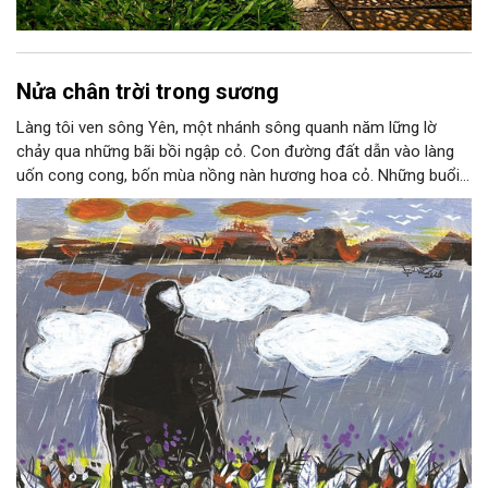
Nửa chân trời trong sương
Làng tôi ven sông Yên, một nhánh sông quanh năm lững lờ
chảy qua những bãi bồi ngập cỏ. Con đường đất dẫn vào làng
uốn cong cong, bốn mùa nồng nàn hương hoa cỏ. Những buổi
hoàng hôn, khi nắng đã dịu xuống phía cuối sông, đám hoa tím
lại thẫm màu như có ai vừa rắc lên một lớp khói.