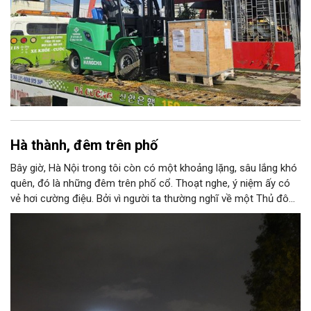
Hà thành, đêm trên phố
Bây giờ, Hà Nội trong tôi còn có một khoảng lặng, sâu lắng khó
quên, đó là những đêm trên phố cổ. Thoạt nghe, ý niệm ấy có
vẻ hơi cường điệu. Bởi vì người ta thường nghĩ về một Thủ đô
ngàn năm văn hiến với những nét tĩnh lặng, cổ kính, rêu phong
trong ánh nắng ban mai mơ màng buông xuống “ba mươi sáu
phố phường”; nên có lẽ, sẽ ngỡ ngàng, nếu ai đó khi nghe thấy
nơi này được gọi là “thành phố của những đêm thâu”.