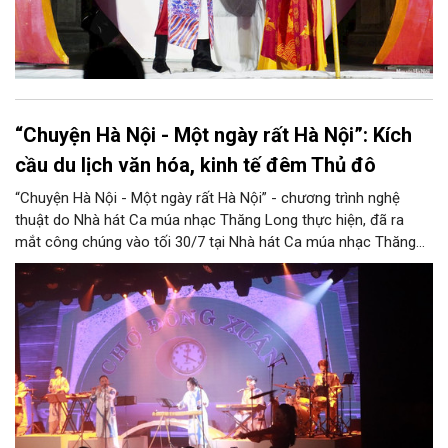
“Chuyện Hà Nội - Một ngày rất Hà Nội”: Kích
cầu du lịch văn hóa, kinh tế đêm Thủ đô
“Chuyện Hà Nội - Một ngày rất Hà Nội” - chương trình nghệ
thuật do Nhà hát Ca múa nhạc Thăng Long thực hiện, đã ra
mắt công chúng vào tối 30/7 tại Nhà hát Ca múa nhạc Thăng
Long (số 31 - 33 phố Lương Văn Can, phường Hoàn Kiếm).