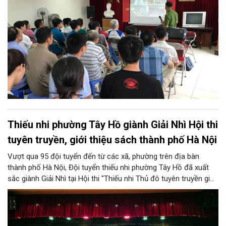
tổ chức buổi tuyên truyền, phổ biến kiến thức và kỹ năng về
PCCC&CNCH.
Thiếu nhi phường Tây Hồ giành Giải Nhì Hội thi
tuyên truyền, giới thiệu sách thành phố Hà Nội
Vượt qua 95 đội tuyển đến từ các xã, phường trên địa bàn
thành phố Hà Nội, Đội tuyển thiếu nhi phường Tây Hồ đã xuất
sắc giành Giải Nhì tại Hội thi "Thiếu nhi Thủ đô tuyên truyền giới
thiệu sách; Múa hát tập thể và Ca khúc măng non" năm 2026 do
Sở Văn hóa và Thể thao Hà Nội tổ chức.