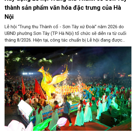
thành sản phẩm văn hóa đặc trưng của Hà
Nội
Lễ hội “Trung thu Thành cổ - Sơn Tây xứ Đoài” năm 2026 do
UBND phường Sơn Tây (TP Hà Nội) tổ chức sẽ diễn ra từ cuối
tháng 8/2026. Hiện tại, công tác chuẩn bị Lễ hội đang được
chính quyền phường Sơn Tây cùng các phòng, ban, ngành, đơn
vị và 25 tổ dân phố khẩn trương triển khai, tạo khí thế sôi nổi,
sẵn sàng mang đến cho Nhân dân và du khách một mùa Trung
thu quy mô, đặc sắc và giàu bản sắc văn hóa xứ Đoài.