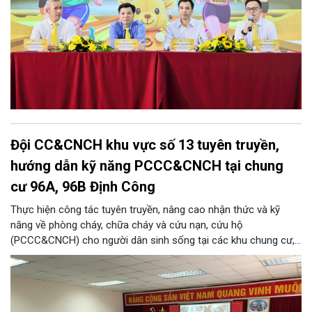
Đội CC&CNCH khu vực số 13 tuyên truyền,
hướng dẫn kỹ năng PCCC&CNCH tại chung
cư 96A, 96B Định Công
Thực hiện công tác tuyên truyền, nâng cao nhận thức và kỹ
năng về phòng cháy, chữa cháy và cứu nạn, cứu hộ
(PCCC&CNCH) cho người dân sinh sống tại các khu chung cư,
ngày 31/7/2026, Đội Cảnh sát chữa cháy và cứu nạn, cứu hộ
khu vực số 13 - Phòng Cảnh sát PCCC&CNCH, Công an thành
phố Hà Nội đã phối hợp với Ban quản lý hai tòa nhà chung cư
96A và 96B Định Công (phường Phương Liệt, thành phố Hà Nội)