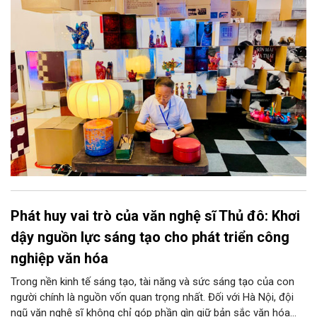
khơi thông mạch ngầm của hệ sinh thái thủ công, biến vốn cổ
thành động lực bền vững cho tương lai.
Phát huy vai trò của văn nghệ sĩ Thủ đô: Khơi
dậy nguồn lực sáng tạo cho phát triển công
nghiệp văn hóa
Trong nền kinh tế sáng tạo, tài năng và sức sáng tạo của con
người chính là nguồn vốn quan trọng nhất. Đối với Hà Nội, đội
ngũ văn nghệ sĩ không chỉ góp phần gìn giữ bản sắc văn hóa