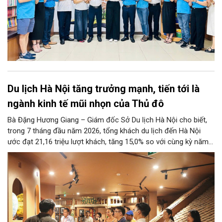
Du lịch Hà Nội tăng trưởng mạnh, tiến tới là
ngành kinh tế mũi nhọn của Thủ đô
Bà Đặng Hương Giang – Giám đốc Sở Du lịch Hà Nội cho biết,
trong 7 tháng đầu năm 2026, tổng khách du lịch đến Hà Nội
ước đạt 21,16 triệu lượt khách, tăng 15,0% so với cùng kỳ năm
2025. Tổng thu từ khách du lịch ước đạt 86,47 nghìn tỷ đồng,
tăng 17,9% so với cùng kỳ năm trước.