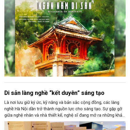
Học, Di tích Quốc gia đặc biệt Văn Miếu – Quốc Tử Giám. Sự
kiện kéo dài đến ngày 25/9/2026 hứa hẹn trở thành điểm đến
văn hóa đầy sức hút, góp phần làm phong phú đời sống nghệ
thuật của Thủ đô trong mùa thu này.
Di sản làng nghề “kết duyên” sáng tạo
Là nơi lưu giữ ký ức, kỹ năng và bản sắc cộng đồng, các làng
nghề Hà Nội dần trở thành nguồn lực cho sáng tạo. Sự gặp gỡ
giữa nghệ nhân và nhà thiết kế, nghệ sĩ đang mở ra những khả
năng phát triển mới cho thủ công đương đại trên nền tảng di
sản. Từ những cuộc “kết duyên” đầy cảm hứng ấy, Hà Nội đang