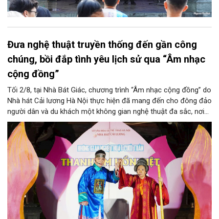
Đưa nghệ thuật truyền thống đến gần công
chúng, bồi đắp tình yêu lịch sử qua “Âm nhạc
cộng đồng”
Tối 2/8, tại Nhà Bát Giác, chương trình “Âm nhạc cộng đồng” do
Nhà hát Cải lương Hà Nội thực hiện đã mang đến cho đông đảo
người dân và du khách một không gian nghệ thuật đa sắc, nơi
những làn điệu cải lương, ca cổ, tân cổ và các tiết mục múa
hòa quyện trong không gian của phố đi bộ hồ Hoàn Kiếm. Đặc
biệt, chương trình có sự giao lưu của các nghệ sĩ đến từ
phương Nam, góp phần tạo nên cuộc gặp gỡ nghệ thuật giàu
cảm xúc.