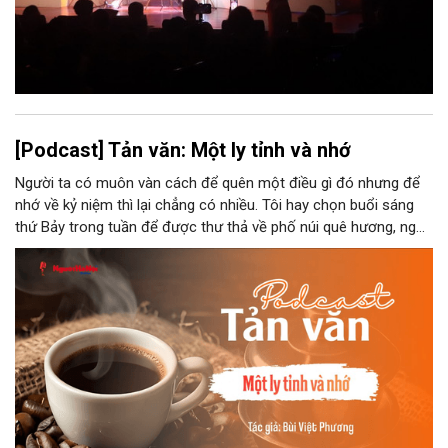
[Podcast] Tản văn: Một ly tỉnh và nhớ
Người ta có muôn vàn cách để quên một điều gì đó nhưng để
nhớ về kỷ niệm thì lại chẳng có nhiều. Tôi hay chọn buổi sáng
thứ Bảy trong tuần để được thư thả về phố núi quê hương, ngồi
đợi giọt đắng của đất đai, mưa nắng điểm từng nhịp xuống
chiếc ly sứ như đợi thời gian mở cánh cửa diệu kì của mình.