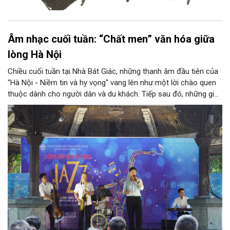
Âm nhạc cuối tuần: “Chất men” văn hóa giữa
lòng Hà Nội
Chiều cuối tuần tại Nhà Bát Giác, những thanh âm đầu tiên của
"Hà Nội - Niềm tin và hy vọng" vang lên như một lời chào quen
thuộc dành cho người dân và du khách. Tiếp sau đó, những giai
điệu jazz kinh điển của thế giới lần lượt cất lên qua phần biểu
diễn của NSƯT Quyền Văn Minh và các nghệ sĩ Bình Minh Jazz
Club, mở ra một không gian âm nhạc giàu cảm xúc ngay giữa
trung tâm Thủ đô.