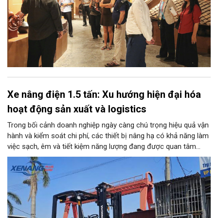
Xe nâng điện 1.5 tấn: Xu hướng hiện đại hóa
hoạt động sản xuất và logistics
Trong bối cảnh doanh nghiệp ngày càng chú trọng hiệu quả vận
hành và kiểm soát chi phí, các thiết bị nâng hạ có khả năng làm
việc sạch, êm và tiết kiệm năng lượng đang được quan tâm
nhiều. Xe nâng điện 1.5 tấn là một trong những lựa chọn phù
hợp với nhiều kho bãi, nhà xưởng và cơ sở sản xuất nhờ tải
trọng đáp ứng các loại hàng hóa phổ biến, đồng thời có khả
năng vận hành linh hoạt trong nhiều môi trường.