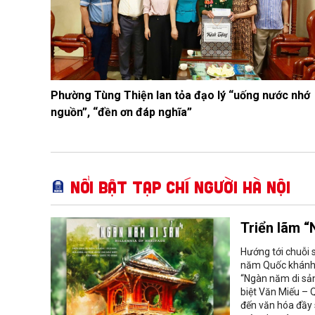
Phường Tùng Thiện lan tỏa đạo lý “uống nước nhớ
nguồn”, “đền ơn đáp nghĩa”
Nổi bật Tạp chí Người Hà Nội
Triển lãm “
Hướng tới chuỗi 
năm Quốc khánh 
“Ngàn năm di sản
biệt Văn Miếu – 
đến văn hóa đầy 