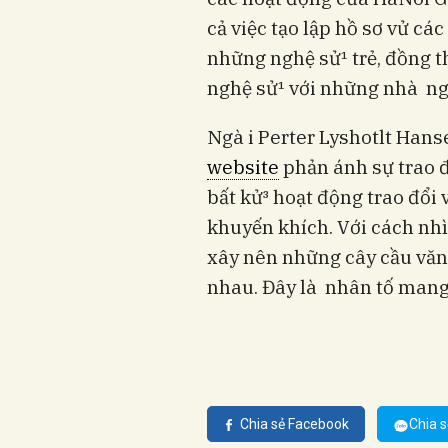
cả việc tạo lập hồ sơ vử cá
những nghệ sử¹ trẻ, đồng t
nghệ sử¹ với những nhà ngh
Ngà i Perter Lyshotlt Hans
website
phản ánh sự trao đ
bất kử³ hoạt động trao đổi
khuyến khích. Với cách nhì
xây nên những cây cầu văn
nhau. Đây là nhân tố mang 
Chia sẻ Facebook
Chia s