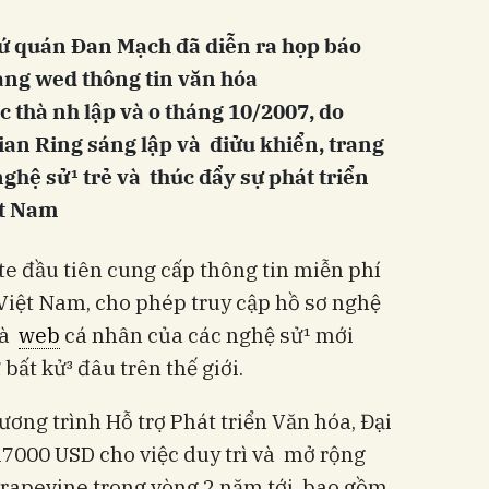
sứ quán Đan Mạch đã diễn ra họp báo
trang wed thông tin văn hóa
 thà nh lập và o tháng 10/2007, do
an Ring sáng lập và điửu khiển, trang
hệ sử¹ trẻ và thúc đẩy sự phát triển
ệt Nam
e đầu tiên cung cấp thông tin miễn phí
Việt
Nam
, cho phép truy cập hồ sơ nghệ
và
web
cá nhân của các nghệ sử¹ mới
bất kử³ đâu trên thế giới.
ơng trình Hỗ trợ Phát triển Văn hóa, Đại
 17000 USD cho việc duy trì và mở rộng
rapevine trong vòng 2 năm tới, bao gồm