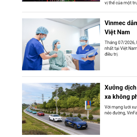
vị thế của một t
Vinmec dẫn 
Việt Nam
Tháng 07/2026, H
nhất tại Việt Na
điều trị.
Xưởng dịch 
xa không ph
Với mạng lưới xư
nẻo đường, VinFa