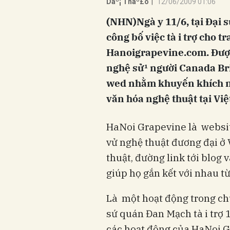
Dáº¡ Tháº£o
|
12/06/2009 01:06
(NHN)Ngà y 11/6, tại Đại 
công bố việc tà i trợ cho 
Hanoigrapevine.com. Được
nghệ sử¹ người Canada Bri
wed nhằm khuyến khích ng
văn hóa nghệ thuật tại Vi
HaNoi Grapevine là websit
vử nghệ thuật đương đại ở 
thuật, đường link tới blog 
giúp họ gắn kết với nhau từ 
Là một hoạt động trong chư
sứ quán Đan Mạch tà i trợ
các hoạt động của HaNoi G