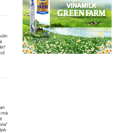
guồn
hả
ên”
 cổ
uan
óa mà
có
khóa”
định