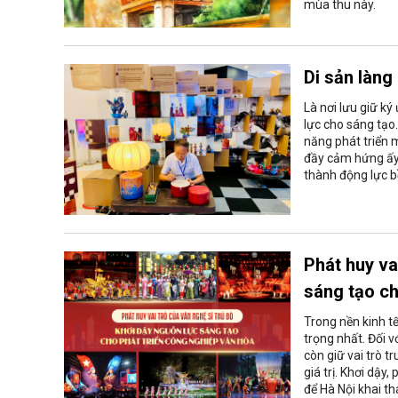
mùa thu này.
Di sản làng
Là nơi lưu giữ k
lực cho sáng tạo
năng phát triển 
đầy cảm hứng ấy,
thành động lực b
Phát huy va
sáng tạo ch
Trong nền kinh t
trọng nhất. Đối 
còn giữ vai trò 
giá trị. Khơi dậy
để Hà Nội khai t