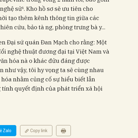
c nghệ sử¹. Kho hồ sơ sẽ ưu tiên cho
hời tạo thêm kênh thông tin giữa các
iên cứu, bảo tà ng, phòng trưng bà y...
en Đại sứ quán Đan Mạch cho rằng: Một
ổi nghệ thuật đương đại tại Việt
Nam
và
 văn hóa nà o khác đửu đáng được
n như vậy, tôi hy vọng ta sẽ cùng nhau
 hóa nhằm củng cố sự hiểu biết lẫn
tính quyết định của phát triển xã hội
ẻ Zalo
Copy link