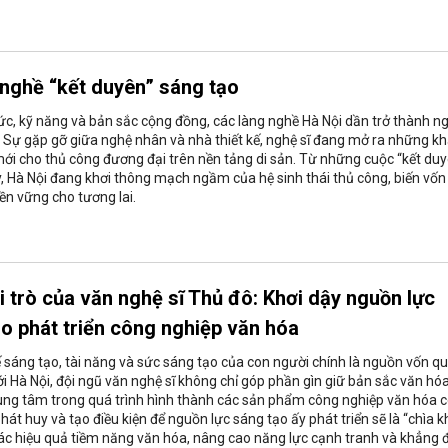
 nghề “kết duyên” sáng tạo
ý ức, kỹ năng và bản sắc cộng đồng, các làng nghề Hà Nội dần trở thành n
. Sự gặp gỡ giữa nghệ nhân và nhà thiết kế, nghệ sĩ đang mở ra những k
mới cho thủ công đương đại trên nền tảng di sản. Từ những cuộc “kết duy
 Hà Nội đang khơi thông mạch ngầm của hệ sinh thái thủ công, biến vốn
ền vững cho tương lai.
i trò của văn nghệ sĩ Thủ đô: Khơi dậy nguồn lực
o phát triển công nghiệp văn hóa
ế sáng tạo, tài năng và sức sáng tạo của con người chính là nguồn vốn q
với Hà Nội, đội ngũ văn nghệ sĩ không chỉ góp phần gìn giữ bản sắc văn h
trung tâm trong quá trình hình thành các sản phẩm công nghiệp văn hóa 
, phát huy và tạo điều kiện để nguồn lực sáng tạo ấy phát triển sẽ là “chìa 
hác hiệu quả tiềm năng văn hóa, nâng cao năng lực cạnh tranh và khẳng 