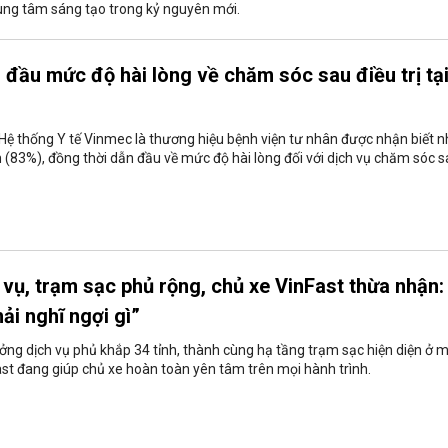
rung tâm sáng tạo trong kỷ nguyên mới.
đầu mức độ hài lòng về chăm sóc sau điều trị tạ
ệ thống Y tế Vinmec là thương hiệu bệnh viện tư nhân được nhận biết n
m (83%), đồng thời dẫn đầu về mức độ hài lòng đối với dịch vụ chăm sóc 
vụ, trạm sạc phủ rộng, chủ xe VinFast thừa nhận: 
ải nghĩ ngợi gì”
ởng dịch vụ phủ khắp 34 tỉnh, thành cùng hạ tầng trạm sạc hiện diện ở m
st đang giúp chủ xe hoàn toàn yên tâm trên mọi hành trình.