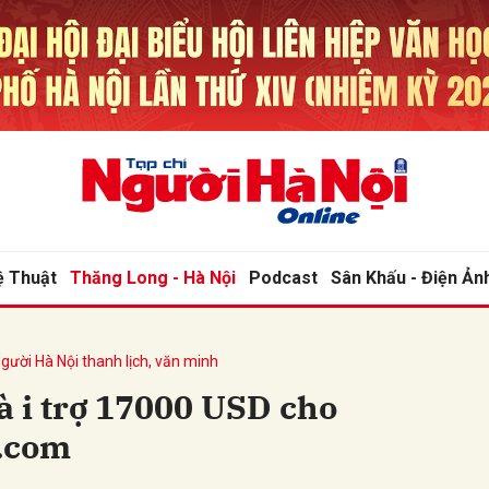
bình luận
ệ Thuật
Thăng Long - Hà Nội
Podcast
Sân Khấu - Điện Ản
gười Hà Nội thanh lịch, văn minh
Hủy
G
 i trợ 17000 USD cho
.com