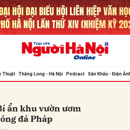
bình luận
ệ Thuật
Thăng Long - Hà Nội
Podcast
Sân Khấu - Điện Ản
Hủy
G
 Bí ẩn khu vườn ươm
bóng đá Pháp