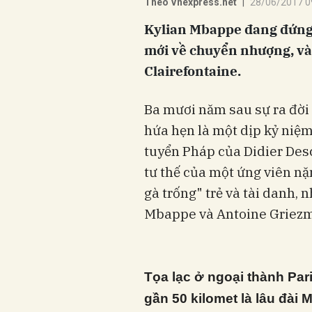
Theo Vnexpress.net
|
28/06/2017 0
Kylian Mbappe đang đứng t
mới về chuyển nhượng, và 
Clairefontaine.
Ba mươi năm sau sự ra đời 
hứa hẹn là một dịp kỷ niệm
tuyển Pháp của Didier De
tư thế của một ứng viên n
gà trống" trẻ và tài danh,
Mbappe và Antoine Griezm
Tọa lạc ở ngoại thành Par
gần 50 kilomet là lâu đài