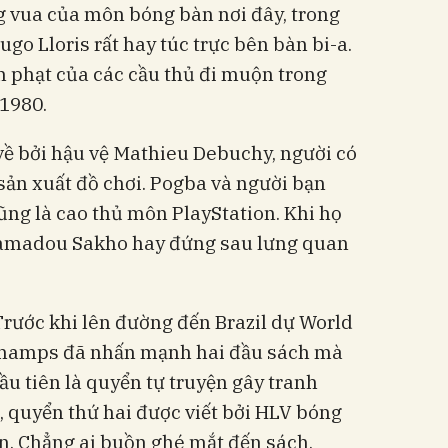
g vua của môn bóng bàn nơi đây, trong
go Lloris rất hay túc trực bên bàn bi-a.
ền phạt của các cầu thủ đi muộn trong
1980.
về bởi hậu vệ Mathieu Debuchy, người có
sản xuất đồ chơi. Pogba và người bạn
ng là cao thủ môn PlayStation. Khi họ
 Mamadou Sakho hay đứng sau lưng quan
 Trước khi lên đường đến Brazil dự World
champs đã nhấn mạnh hai đầu sách mà
ầu tiên là quyển tự truyện gây tranh
, quyển thứ hai được viết bởi HLV bóng
on. Chẳng ai buồn ghé mắt đến sách,