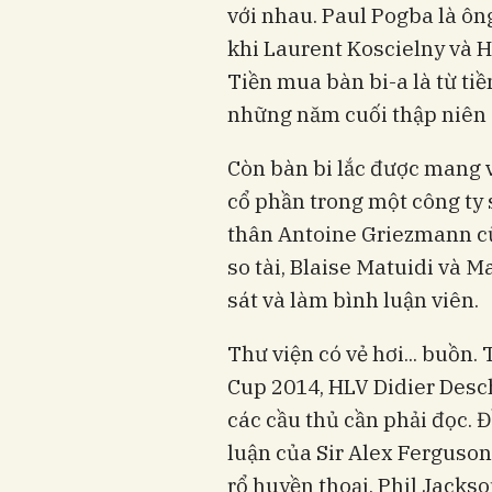
với nhau. Paul Pogba là ôn
khi Laurent Koscielny và Hu
Tiền mua bàn bi-a là từ ti
những năm cuối thập niên 
Còn bàn bi lắc được mang 
cổ phần trong một công ty 
thân Antoine Griezmann cũ
so tài, Blaise Matuidi và
sát và làm bình luận viên.
Thư viện có vẻ hơi... buồn.
Cup 2014, HLV Didier Des
các cầu thủ cần phải đọc. Đ
luận của Sir Alex Ferguson
rổ huyền thoại, Phil Jacks