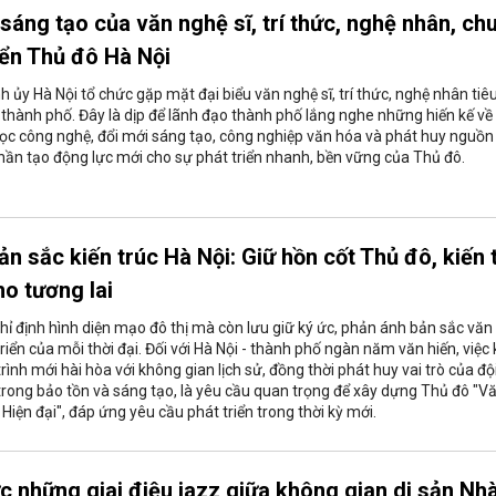
sáng tạo của văn nghệ sĩ, trí thức, nghệ nhân, ch
iển Thủ đô Hà Nội
 ủy Hà Nội tổ chức gặp mặt đại biểu văn nghệ sĩ, trí thức, nghệ nhân tiê
n thành phố. Đây là dịp để lãnh đạo thành phố lắng nghe những hiến kế về
học công nghệ, đổi mới sáng tạo, công nghiệp văn hóa và phát huy nguồn
hần tạo động lực mới cho sự phát triển nhanh, bền vững của Thủ đô.
n sắc kiến trúc Hà Nội: Giữ hồn cốt Thủ đô, kiến 
o tương lai
chỉ định hình diện mạo đô thị mà còn lưu giữ ký ức, phản ánh bản sắc văn
triển của mỗi thời đại. Đối với Hà Nội - thành phố ngàn năm văn hiến, việc 
ình mới hài hòa với không gian lịch sử, đồng thời phát huy vai trò của độ
 trong bảo tồn và sáng tạo, là yêu cầu quan trọng để xây dựng Thủ đô "V
 Hiện đại", đáp ứng yêu cầu phát triển trong thời kỳ mới.
 những giai điệu jazz giữa không gian di sản Nh