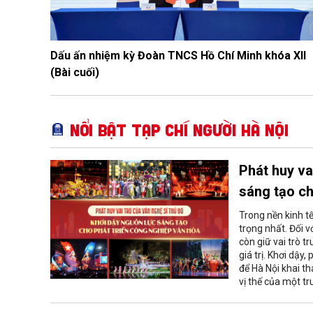
Dấu ấn nhiệm kỳ Đoàn TNCS Hồ Chí Minh khóa XII
(Bài cuối)
Nổi bật Tạp chí Người Hà Nội
Phát huy va
sáng tạo ch
Trong nền kinh t
trọng nhất. Đối 
còn giữ vai trò 
giá trị. Khơi dậy
để Hà Nội khai t
vị thế của một t