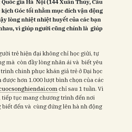
ọc Quốc gia Hà Nội (144 Xuân Thủy, Cầu
 kịch Góc tối nhằm mục đích vận động
ậy lòng nhiệt nhiệt huyết của các bạn
nhau, vì giúp người cũng chính là giúp
ười trẻ hiện đại không chỉ học giửi, tự
ng mà còn đầy lòng nhân ái và biết yêu
rình chinh phục khán giả trẻ ở Đại học
được hơn 1.000 lượt bình chọn của các
cuocsonghiendai.com
chỉ sau 1 tuần. Vì
h tiếp tục mang chương trình đến nơi
g biết đến và cùng đứng lên hà nh động