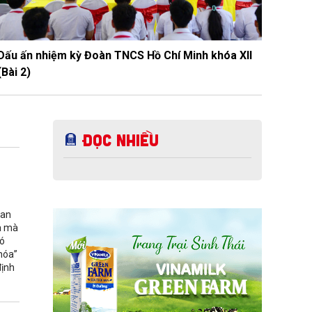
Dấu ấn nhiệm kỳ Đoàn TNCS Hồ Chí Minh khóa XII
(Bài 2)
Đọc nhiều
uan
óa mà
có
khóa”
định