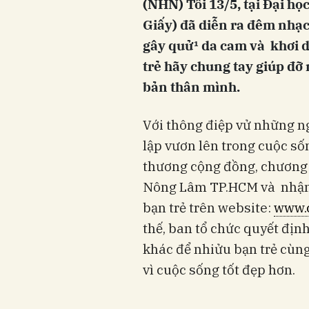
(NHN) Tối 13/5, tại Đại h
Giấy) đã diễn ra đêm nhạc
gây quử¹ da cam và khơi d
trẻ hãy chung tay giúp đỡ 
bản thân mình.
Với thông điệp vử những ng
lập vươn lên trong cuộc số
thương cộng đồng, chương t
Nông Lâm TP.HCM và nhận 
bạn trẻ trên website:
www.
thế, ban tổ chức quyết địn
khác để nhiửu bạn trẻ cùn
vì cuộc sống tốt đẹp hơn.