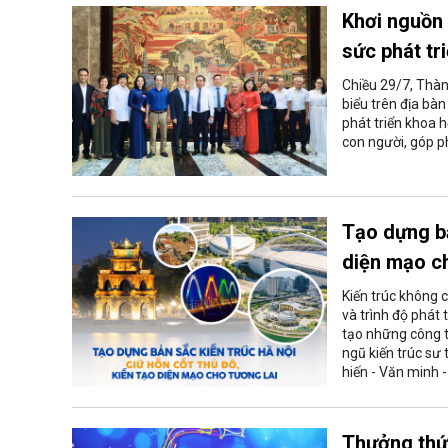
Khơi nguồn 
sức phát tr
Chiều 29/7, Thành
biểu trên địa bà
phát triển khoa 
con người, góp p
Tạo dựng bả
diện mạo ch
Kiến trúc không 
và trình độ phát 
tạo những công tr
ngũ kiến trúc sư
hiến - Văn minh -
Thưởng thức