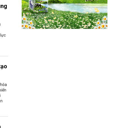
ung
u
 lực
tạo
 hóa
kiến
i
ăn
à