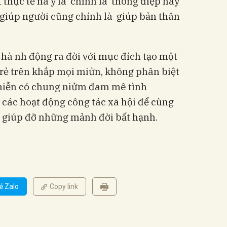
 thực tế nà y là chính là thông điệp hãy
 giúp người cũng chính là giúp bản thân
ẻ hà nh động ra đời với mục đích tạo một
trẻ trên khắp mọi miửn, không phân biệt
 miễn có chung niửm đam mê tình
 các hoạt động công tác xã hội để cùng
h giúp đỡ những mảnh đời bất hạnh.
ẻ Zalo
Copy link