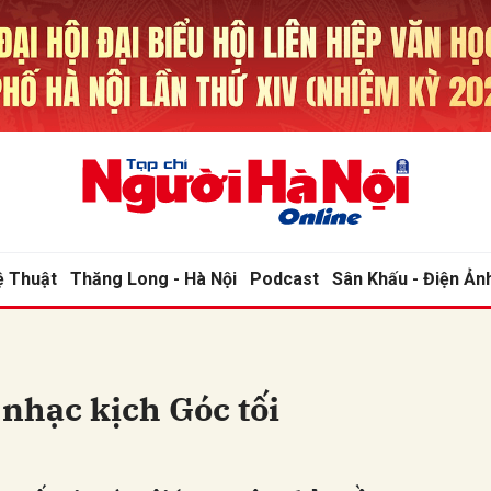
bình luận
ệ Thuật
Thăng Long - Hà Nội
Podcast
Sân Khấu - Điện Ản
Hủy
G
nhạc kịch Góc tối