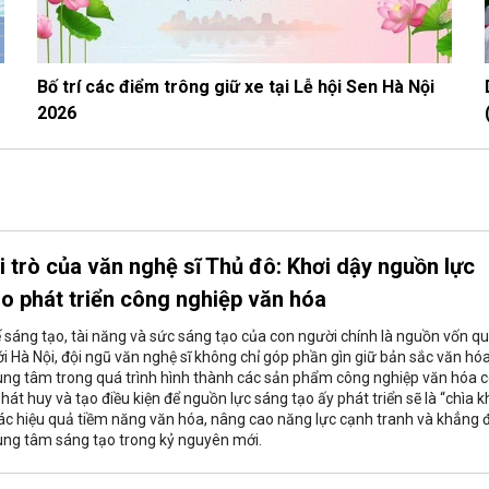
Bố trí các điểm trông giữ xe tại Lễ hội Sen Hà Nội
2026
i trò của văn nghệ sĩ Thủ đô: Khơi dậy nguồn lực
o phát triển công nghiệp văn hóa
ế sáng tạo, tài năng và sức sáng tạo của con người chính là nguồn vốn q
với Hà Nội, đội ngũ văn nghệ sĩ không chỉ góp phần gìn giữ bản sắc văn h
trung tâm trong quá trình hình thành các sản phẩm công nghiệp văn hóa 
, phát huy và tạo điều kiện để nguồn lực sáng tạo ấy phát triển sẽ là “chìa 
hác hiệu quả tiềm năng văn hóa, nâng cao năng lực cạnh tranh và khẳng 
rung tâm sáng tạo trong kỷ nguyên mới.