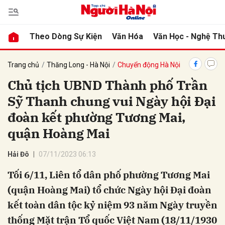
Theo Dòng Sự Kiện
Văn Hóa
Văn Học - Nghệ Th
bình luận
Trang chủ
Thăng Long - Hà Nội
Chuyển động Hà Nội
Chủ tịch UBND Thành phố Trần
Sỹ Thanh chung vui Ngày hội Đại
đoàn kết phường Tương Mai,
quận Hoàng Mai
Hải Đô
07/11/2023 06:13
Hủy
G
Tối 6/11, Liên tổ dân phố phường Tương Mai
(quận Hoàng Mai) tổ chức Ngày hội Đại đoàn
kết toàn dân tộc kỷ niệm 93 năm Ngày truyền
thống Mặt trận Tổ quốc Việt Nam (18/11/1930