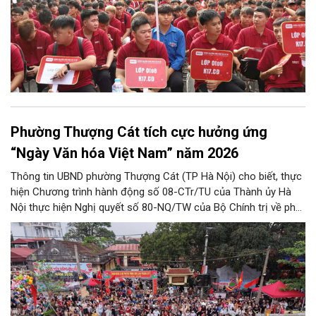
Phường Thượng Cát tích cực hưởng ứng
“Ngày Văn hóa Việt Nam” năm 2026
Thông tin UBND phường Thượng Cát (TP Hà Nội) cho biết, thực
hiện Chương trình hành động số 08-CTr/TU của Thành ủy Hà
Nội thực hiện Nghị quyết số 80-NQ/TW của Bộ Chính trị về phát
triển Văn hóa Việt Nam; Kế hoạch của UBND Thành phố Hà Nội,
phường Thượng Cát tổ chức nhiều hoạt động trong tháng
11/2026 hưởng ứng “Ngày Văn hóa Việt Nam” năm 2026 trên
địa bàn.