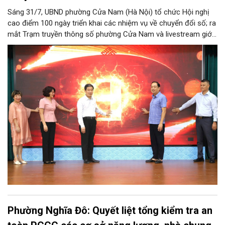
Sáng 31/7, UBND phường Cửa Nam (Hà Nội) tổ chức Hội nghị
cao điểm 100 ngày triển khai các nhiệm vụ về chuyển đổi số; ra
mắt Trạm truyền thông số phường Cửa Nam và livestream giới
thiệu các sản phẩm du lịch gắn với di sản, văn hóa kiến trúc
trên địa bàn.
Phường Nghĩa Đô: Quyết liệt tổng kiểm tra an