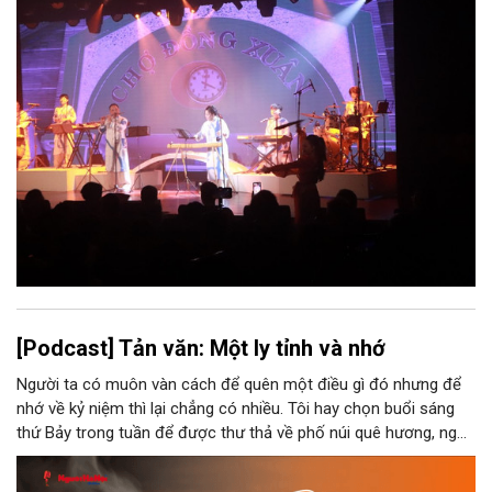
[Podcast] Tản văn: Một ly tỉnh và nhớ
Người ta có muôn vàn cách để quên một điều gì đó nhưng để
nhớ về kỷ niệm thì lại chẳng có nhiều. Tôi hay chọn buổi sáng
thứ Bảy trong tuần để được thư thả về phố núi quê hương, ngồi
đợi giọt đắng của đất đai, mưa nắng điểm từng nhịp xuống
chiếc ly sứ như đợi thời gian mở cánh cửa diệu kì của mình.