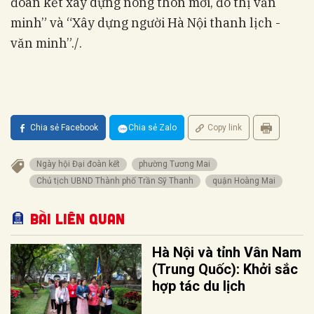
đoàn kết xây dựng nông thôn mới, đô thị văn
minh” và “Xây dựng người Hà Nội thanh lịch -
văn minh”./.
Chia sẻ Facebook
Chia sẻ Zalo
Copy link
Ngày hội Đại đoàn kết
phường Tương Mai
Chủ tịch UBND Thành phố Trần Sỹ Thanh
quận Hoàng Mai
Bài liên quan
Hà Nội và tỉnh Vân Nam
(Trung Quốc): Khởi sắc
hợp tác du lịch