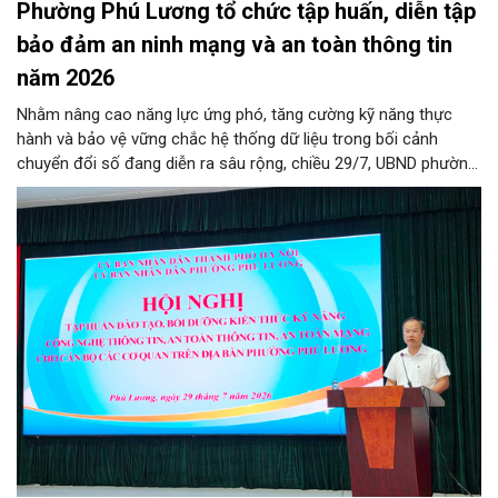
Phường Phú Lương tổ chức tập huấn, diễn tập
bảo đảm an ninh mạng và an toàn thông tin
năm 2026
Nhằm nâng cao năng lực ứng phó, tăng cường kỹ năng thực
hành và bảo vệ vững chắc hệ thống dữ liệu trong bối cảnh
chuyển đổi số đang diễn ra sâu rộng, chiều 29/7, UBND phường
Phú Lương đã tổ chức thành công Hội nghị tập huấn và diễn
tập công tác bảo đảm an ninh mạng, an ninh dữ liệu năm 2026.
Chương trình được thiết kế bài bản, hướng tới đối tượng là toàn
thể đội ngũ cán bộ, công chức, viên chức và người lao động
đang trực tiếp công tác tại các cơ quan, đơn vị, phòng ban
chuyên môn trên địa bàn phường.