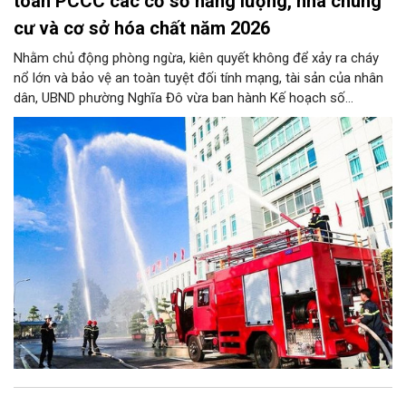
toàn PCCC các cơ sở năng lượng, nhà chung
cư và cơ sở hóa chất năm 2026
Nhằm chủ động phòng ngừa, kiên quyết không để xảy ra cháy
nổ lớn và bảo vệ an toàn tuyệt đối tính mạng, tài sản của nhân
dân, UBND phường Nghĩa Đô vừa ban hành Kế hoạch số
276/KH-UBND. Theo đó, từ nay đến trước ngày 25/11/2026,
phường Nghĩa Đô sẽ ra quân kiểm tra định kỳ và đột xuất đối
với 100% cơ sở năng lượng, nhà chung cư (bao gồm nhà tập
thể, nhà đa năng/hỗn hợp) và cơ sở hóa chất trên toàn địa bàn,
đặc biệt dứt điểm kiểm tra toàn bộ các cơ sở nhà chung cư.