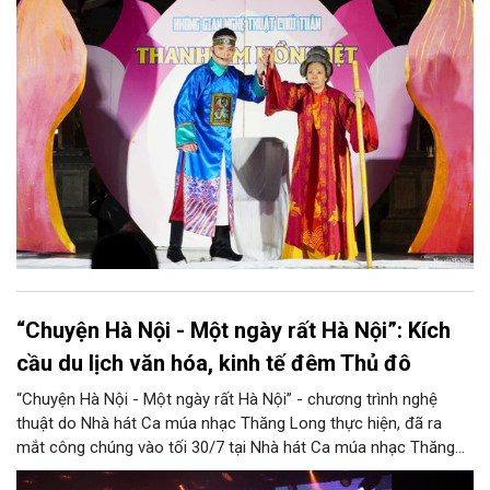
biệt, chương trình có sự giao lưu của các nghệ sĩ đến từ
phương Nam, góp phần tạo nên cuộc gặp gỡ nghệ thuật giàu
cảm xúc.
“Chuyện Hà Nội - Một ngày rất Hà Nội”: Kích
cầu du lịch văn hóa, kinh tế đêm Thủ đô
“Chuyện Hà Nội - Một ngày rất Hà Nội” - chương trình nghệ
thuật do Nhà hát Ca múa nhạc Thăng Long thực hiện, đã ra
mắt công chúng vào tối 30/7 tại Nhà hát Ca múa nhạc Thăng
Long (số 31 - 33 phố Lương Văn Can, phường Hoàn Kiếm).