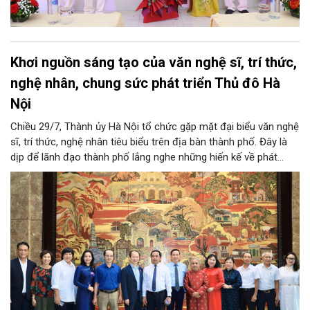
Khơi nguồn sáng tạo của văn nghệ sĩ, trí thức,
nghệ nhân, chung sức phát triển Thủ đô Hà
Nội
Chiều 29/7, Thành ủy Hà Nội tổ chức gặp mặt đại biểu văn nghệ
sĩ, trí thức, nghệ nhân tiêu biểu trên địa bàn thành phố. Đây là
dịp để lãnh đạo thành phố lắng nghe những hiến kế về phát
triển khoa học công nghệ, đổi mới sáng tạo, công nghiệp văn
hóa và phát huy nguồn lực con người, góp phần tạo động lực
mới cho sự phát triển nhanh, bền vững của Thủ đô.