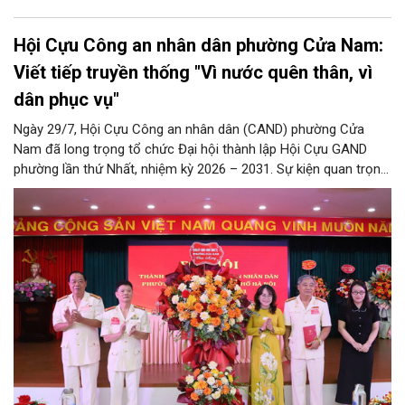
Hội Cựu Công an nhân dân phường Cửa Nam:
Viết tiếp truyền thống "Vì nước quên thân, vì
dân phục vụ"
Ngày 29/7, Hội Cựu Công an nhân dân (CAND) phường Cửa
Nam đã long trọng tổ chức Đại hội thành lập Hội Cựu GAND
phường lần thứ Nhất, nhiệm kỳ 2026 – 2031. Sự kiện quan trọng
này đánh dấu mốc kiện toàn tổ chức, mở ra chặng đường mới
nhằm tập hợp, đoàn kết và phát huy tối đa kinh nghiệm, trí tuệ
của lực lượng cựu CAND trong công tác giữ gìn an ninh trật tự,
phục vụ Nhân dân và phát triển địa phương.