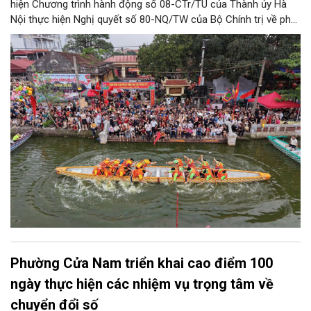
hiện Chương trình hành động số 08-CTr/TU của Thành ủy Hà
Nội thực hiện Nghị quyết số 80-NQ/TW của Bộ Chính trị về phát
triển Văn hóa Việt Nam; Kế hoạch của UBND Thành phố Hà Nội,
phường Thượng Cát tổ chức nhiều hoạt động trong tháng
11/2026 hưởng ứng “Ngày Văn hóa Việt Nam” năm 2026 trên
địa bàn.
Phường Cửa Nam triển khai cao điểm 100
ngày thực hiện các nhiệm vụ trọng tâm về
chuyển đổi số