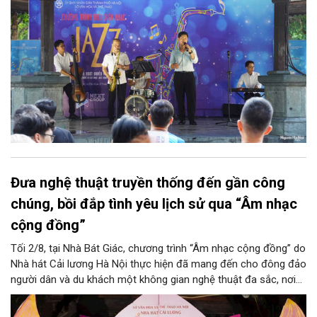
Đưa nghệ thuật truyền thống đến gần công
chúng, bồi đắp tình yêu lịch sử qua “Âm nhạc
cộng đồng”
Tối 2/8, tại Nhà Bát Giác, chương trình “Âm nhạc cộng đồng” do
Nhà hát Cải lương Hà Nội thực hiện đã mang đến cho đông đảo
người dân và du khách một không gian nghệ thuật đa sắc, nơi
những làn điệu cải lương, ca cổ, tân cổ và các tiết mục múa
hòa quyện trong không gian của phố đi bộ hồ Hoàn Kiếm. Đặc