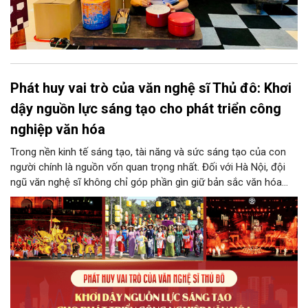
Phát huy vai trò của văn nghệ sĩ Thủ đô: Khơi
dậy nguồn lực sáng tạo cho phát triển công
nghiệp văn hóa
Trong nền kinh tế sáng tạo, tài năng và sức sáng tạo của con
người chính là nguồn vốn quan trọng nhất. Đối với Hà Nội, đội
ngũ văn nghệ sĩ không chỉ góp phần gìn giữ bản sắc văn hóa
mà còn giữ vai trò trung tâm trong quá trình hình thành các sản
phẩm công nghiệp văn hóa có giá trị. Khơi dậy, phát huy và tạo
điều kiện để nguồn lực sáng tạo ấy phát triển sẽ là “chìa khóa”
để Hà Nội khai thác hiệu quả tiềm năng văn hóa, nâng cao năng
lực cạnh tranh và khẳng định vị thế của một trung tâm sáng tạo
trong kỷ nguyên mới.