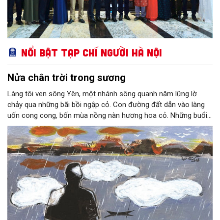
Nổi bật Tạp chí Người Hà Nội
Nửa chân trời trong sương
Làng tôi ven sông Yên, một nhánh sông quanh năm lững lờ
chảy qua những bãi bồi ngập cỏ. Con đường đất dẫn vào làng
uốn cong cong, bốn mùa nồng nàn hương hoa cỏ. Những buổi
hoàng hôn, khi nắng đã dịu xuống phía cuối sông, đám hoa tím
lại thẫm màu như có ai vừa rắc lên một lớp khói.