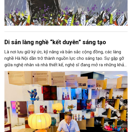
Di sản làng nghề “kết duyên” sáng tạo
Là nơi lưu giữ ký ức, kỹ năng và bản sắc cộng đồng, các làng
nghề Hà Nội dần trở thành nguồn lực cho sáng tạo. Sự gặp gỡ
giữa nghệ nhân và nhà thiết kế, nghệ sĩ đang mở ra những khả
năng phát triển mới cho thủ công đương đại trên nền tảng di
sản. Từ những cuộc “kết duyên” đầy cảm hứng ấy, Hà Nội đang
khơi thông mạch ngầm của hệ sinh thái thủ công, biến vốn cổ
thành động lực bền vững cho tương lai.