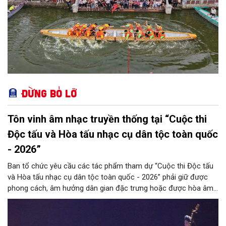
Đừng bỏ lỡ
Tôn vinh âm nhạc truyền thống tại “Cuộc thi
Độc tấu và Hòa tấu nhạc cụ dân tộc toàn quốc
- 2026”
Ban tổ chức yêu cầu các tác phẩm tham dự “Cuộc thi Độc tấu
và Hòa tấu nhạc cụ dân tộc toàn quốc - 2026” phải giữ được
phong cách, âm hưởng dân gian đặc trưng hoặc được hòa âm,
phối khí mới trên nền tảng làn điệu âm nhạc truyền thống Việt
Nam, đồng thời phải được trình diễn trực tiếp bằng nhạc cụ dân
tộc.