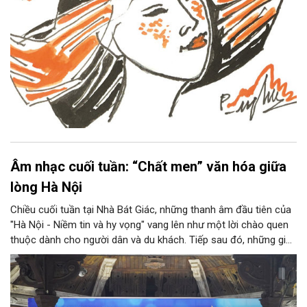
Âm nhạc cuối tuần: “Chất men” văn hóa giữa
lòng Hà Nội
Chiều cuối tuần tại Nhà Bát Giác, những thanh âm đầu tiên của
"Hà Nội - Niềm tin và hy vọng" vang lên như một lời chào quen
thuộc dành cho người dân và du khách. Tiếp sau đó, những giai
điệu jazz kinh điển của thế giới lần lượt cất lên qua phần biểu
diễn của NSƯT Quyền Văn Minh và các nghệ sĩ Bình Minh Jazz
Club, mở ra một không gian âm nhạc giàu cảm xúc ngay giữa
trung tâm Thủ đô.