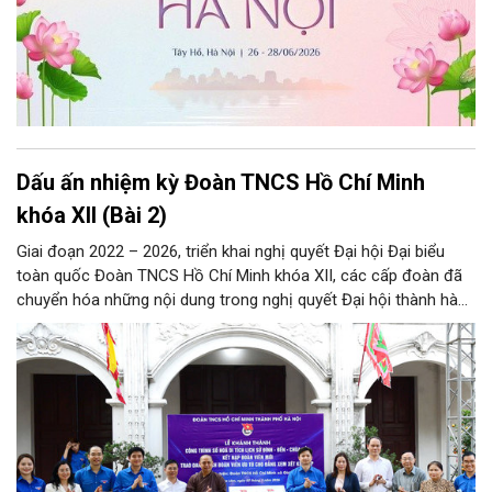
Dấu ấn nhiệm kỳ Đoàn TNCS Hồ Chí Minh
khóa XII (Bài 2)
Giai đoạn 2022 – 2026, triển khai nghị quyết Đại hội Đại biểu
toàn quốc Đoàn TNCS Hồ Chí Minh khóa XII, các cấp đoàn đã
chuyển hóa những nội dung trong nghị quyết Đại hội thành hành
động cụ thể và đạt được nhiều kết quả nổi bật.