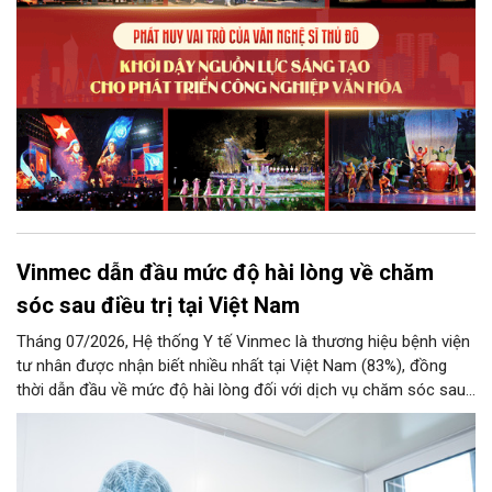
lực cạnh tranh và khẳng định vị thế của một trung tâm sáng tạo
trong kỷ nguyên mới.
Vinmec dẫn đầu mức độ hài lòng về chăm
sóc sau điều trị tại Việt Nam
Tháng 07/2026, Hệ thống Y tế Vinmec là thương hiệu bệnh viện
tư nhân được nhận biết nhiều nhất tại Việt Nam (83%), đồng
thời dẫn đầu về mức độ hài lòng đối với dịch vụ chăm sóc sau
điều trị.