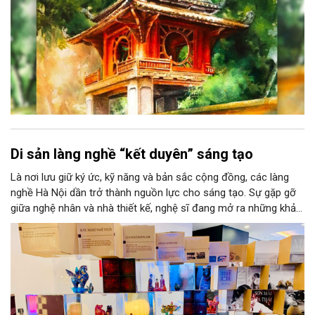
Di sản làng nghề “kết duyên” sáng tạo
Là nơi lưu giữ ký ức, kỹ năng và bản sắc cộng đồng, các làng
nghề Hà Nội dần trở thành nguồn lực cho sáng tạo. Sự gặp gỡ
giữa nghệ nhân và nhà thiết kế, nghệ sĩ đang mở ra những khả
năng phát triển mới cho thủ công đương đại trên nền tảng di
sản. Từ những cuộc “kết duyên” đầy cảm hứng ấy, Hà Nội đang
khơi thông mạch ngầm của hệ sinh thái thủ công, biến vốn cổ
thành động lực bền vững cho tương lai.