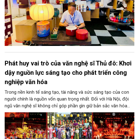
Phát huy vai trò của văn nghệ sĩ Thủ đô: Khơi
dậy nguồn lực sáng tạo cho phát triển công
nghiệp văn hóa
Trong nền kinh tế sáng tạo, tài năng và sức sáng tạo của con
người chính là nguồn vốn quan trọng nhất. Đối với Hà Nội, đội
ngũ văn nghệ sĩ không chỉ góp phần gìn giữ bản sắc văn hóa
mà còn giữ vai trò trung tâm trong quá trình hình thành các sản
phẩm công nghiệp văn hóa có giá trị. Khơi dậy, phát huy và tạo
điều kiện để nguồn lực sáng tạo ấy phát triển sẽ là “chìa khóa”
để Hà Nội khai thác hiệu quả tiềm năng văn hóa, nâng cao năng