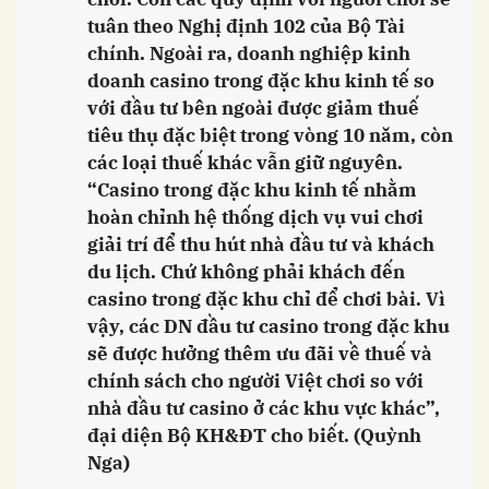
tuân theo Nghị định 102 của Bộ Tài
chính. Ngoài ra, doanh nghiệp kinh
doanh casino trong đặc khu kinh tế so
với đầu tư bên ngoài được giảm thuế
tiêu thụ đặc biệt trong vòng 10 năm, còn
các loại thuế khác vẫn giữ nguyên.
“Casino trong đặc khu kinh tế nhằm
hoàn chỉnh hệ thống dịch vụ vui chơi
giải trí để thu hút nhà đầu tư và khách
du lịch. Chứ không phải khách đến
casino trong đặc khu chỉ để chơi bài. Vì
vậy, các DN đầu tư casino trong đặc khu
sẽ được hưởng thêm ưu đãi về thuế và
chính sách cho người Việt chơi so với
nhà đầu tư casino ở các khu vực khác”,
đại diện Bộ KH&ĐT cho biết.
(Quỳnh
Nga)