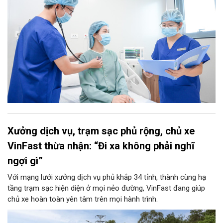
Xưởng dịch vụ, trạm sạc phủ rộng, chủ xe
VinFast thừa nhận: “Đi xa không phải nghĩ
ngợi gì”
Với mạng lưới xưởng dịch vụ phủ khắp 34 tỉnh, thành cùng hạ
tầng trạm sạc hiện diện ở mọi nẻo đường, VinFast đang giúp
chủ xe hoàn toàn yên tâm trên mọi hành trình.