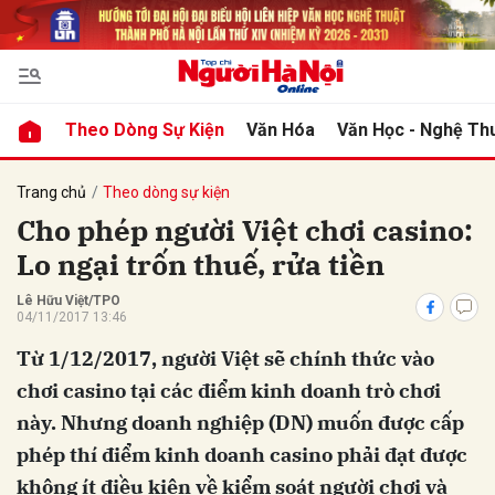
bình luận
Theo Dòng Sự Kiện
Văn Hóa
Văn Học - Nghệ Th
Trang chủ
Theo dòng sự kiện
Cho phép người Việt chơi casino:
Lo ngại trốn thuế, rửa tiền
Lê Hữu Việt/TPO
04/11/2017 13:46
Từ 1/12/2017, người Việt sẽ chính thức vào
Hủy
G
chơi casino tại các điểm kinh doanh trò chơi
này. Nhưng doanh nghiệp (DN) muốn được cấp
phép thí điểm kinh doanh casino phải đạt được
không ít điều kiện về kiểm soát người chơi và