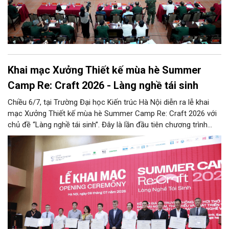
Khai mạc Xưởng Thiết kế mùa hè Summer
Camp Re: Craft 2026 - Làng nghề tái sinh
Chiều 6/7, tại Trường Đại học Kiến trúc Hà Nội diễn ra lễ khai
mạc Xưởng Thiết kế mùa hè Summer Camp Re: Craft 2026 với
chủ đề “Làng nghề tái sinh”. Đây là lần đầu tiên chương trình
được tổ chức tại khu vực phía Bắc, tiếp nối thành công của bốn
mùa tổ chức trước đó (2022 - 2025) tại khu vực phía Nam.