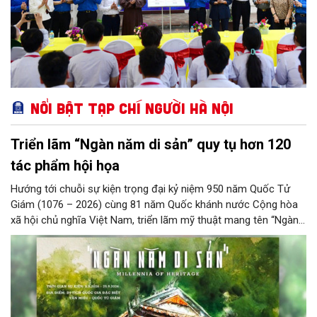
Nổi bật Tạp chí Người Hà Nội
Triển lãm “Ngàn năm di sản” quy tụ hơn 120
tác phẩm hội họa
Hướng tới chuỗi sự kiện trọng đại kỷ niệm 950 năm Quốc Tử
Giám (1076 – 2026) cùng 81 năm Quốc khánh nước Cộng hòa
xã hội chủ nghĩa Việt Nam, triển lãm mỹ thuật mang tên “Ngàn
năm di sản” sẽ chính thức khai mạc vào ngày 8/8 tại Nhà Thái
Học, Di tích Quốc gia đặc biệt Văn Miếu – Quốc Tử Giám. Sự
kiện kéo dài đến ngày 25/9/2026 hứa hẹn trở thành điểm đến
văn hóa đầy sức hút, góp phần làm phong phú đời sống nghệ
thuật của Thủ đô trong mùa thu này.