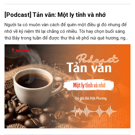
[Podcast] Tản văn: Một ly tỉnh và nhớ
Người ta có muôn vàn cách để quên một điều gì đó nhưng để
nhớ về kỷ niệm thì lại chẳng có nhiều. Tôi hay chọn buổi sáng
thứ Bảy trong tuần để được thư thả về phố núi quê hương, ngồi
đợi giọt đắng của đất đai, mưa nắng điểm từng nhịp xuống
chiếc ly sứ như đợi thời gian mở cánh cửa diệu kì của mình.