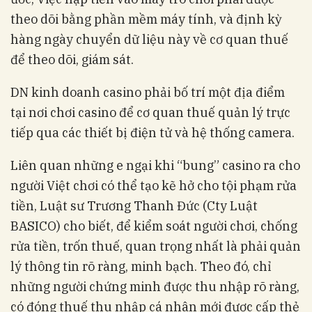
theo dõi bằng phần mềm máy tính, và định kỳ
hàng ngày chuyển dữ liệu này về cơ quan thuế
để theo dõi, giám sát.
DN kinh doanh casino phải bố trí một địa điểm
tại nơi chơi casino để cơ quan thuế quản lý trực
tiếp qua các thiết bị điện tử và hệ thống camera.
Liên quan những e ngại khi “bung” casino ra cho
người Việt chơi có thể tạo kẽ hở cho tội phạm rửa
tiền, Luật sư Trương Thanh Đức (Cty Luật
BASICO) cho biết, để kiểm soát người chơi, chống
rửa tiền, trốn thuế, quan trọng nhất là phải quản
lý thông tin rõ ràng, minh bạch. Theo đó, chỉ
những người chứng minh được thu nhập rõ ràng,
có đóng thuế thu nhập cá nhân mới được cấp thẻ