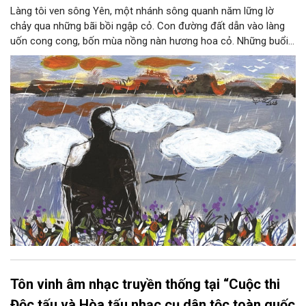
Làng tôi ven sông Yên, một nhánh sông quanh năm lững lờ
chảy qua những bãi bồi ngập cỏ. Con đường đất dẫn vào làng
uốn cong cong, bốn mùa nồng nàn hương hoa cỏ. Những buổi
hoàng hôn, khi nắng đã dịu xuống phía cuối sông, đám hoa tím
lại thẫm màu như có ai vừa rắc lên một lớp khói.
Tôn vinh âm nhạc truyền thống tại “Cuộc thi
Độc tấu và Hòa tấu nhạc cụ dân tộc toàn quốc