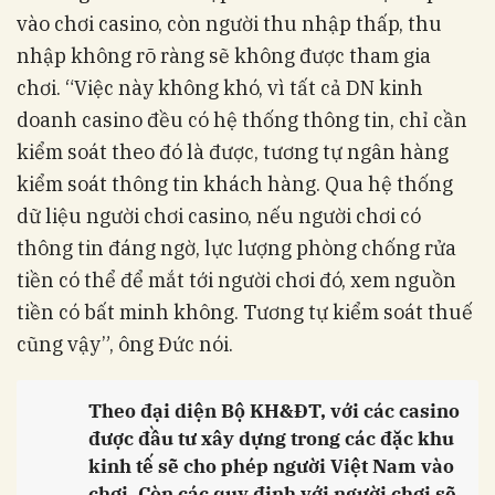
vào chơi casino, còn người thu nhập thấp, thu
nhập không rõ ràng sẽ không được tham gia
chơi. “Việc này không khó, vì tất cả DN kinh
doanh casino đều có hệ thống thông tin, chỉ cần
kiểm soát theo đó là được, tương tự ngân hàng
kiểm soát thông tin khách hàng. Qua hệ thống
dữ liệu người chơi casino, nếu người chơi có
thông tin đáng ngờ, lực lượng phòng chống rửa
tiền có thể để mắt tới người chơi đó, xem nguồn
tiền có bất minh không. Tương tự kiểm soát thuế
cũng vậy”, ông Đức nói.
Theo đại diện Bộ KH&ĐT, với các casino
được đầu tư xây dựng trong các đặc khu
kinh tế sẽ cho phép người Việt Nam vào
chơi. Còn các quy định với người chơi sẽ