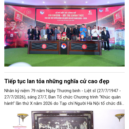
Tiếp tục lan tỏa những nghĩa cử cao đẹp
Nhân kỷ niệm 79 năm Ngày Thương binh - Liệt sĩ (27/7/1947 -
27/7/2026), sáng 27/7, Ban Tổ chức Chương trình “Khúc quân
hành” lần thứ X năm 2026 do Tạp chí Người Hà Nội tổ chức đã
đến thăm hỏi, tri ân và trao tặng quà cho các thương binh, gia
đình liệt sỹ trong cuộc khánh chiến chống Pháp, chống Mỹ.