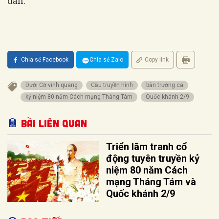
dân.
Chia sẻ Facebook
Chia sẻ Zalo
Copy link
Dưới Cờ vinh quang
Cầu truyền hình
bản trường ca
kỷ niệm 80 năm Cách mạng Tháng Tám
Quốc khánh 2/9
Bài liên quan
Triển lãm tranh cổ
động tuyên truyền kỷ
niệm 80 năm Cách
mạng Tháng Tám và
Quốc khánh 2/9