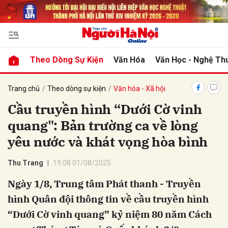
bình luận
Theo Dòng Sự Kiện
Văn Hóa
Văn Học - Nghệ Th
Trang chủ
Theo dòng sự kiện
Văn hóa - Xã hội
Cầu truyền hình “Dưới Cờ vinh
quang": Bản trường ca về lòng
yêu nước và khát vọng hòa bình
Thu Trang
19:08 01/08/2025
Hủy
G
Ngày 1/8, Trung tâm Phát thanh - Truyền
hình Quân đội thông tin về cầu truyền hình
“Dưới Cờ vinh quang” kỷ niệm 80 năm Cách