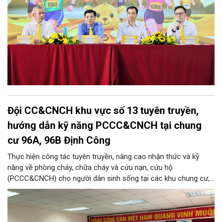
Đội CC&CNCH khu vực số 13 tuyên truyền,
hướng dẫn kỹ năng PCCC&CNCH tại chung
cư 96A, 96B Định Công
Thực hiện công tác tuyên truyền, nâng cao nhận thức và kỹ
năng về phòng cháy, chữa cháy và cứu nạn, cứu hộ
(PCCC&CNCH) cho người dân sinh sống tại các khu chung cư,
ngày 31/7/2026, Đội Cảnh sát chữa cháy và cứu nạn, cứu hộ
khu vực số 13 - Phòng Cảnh sát PCCC&CNCH, Công an thành
phố Hà Nội đã phối hợp với Ban quản lý hai tòa nhà chung cư