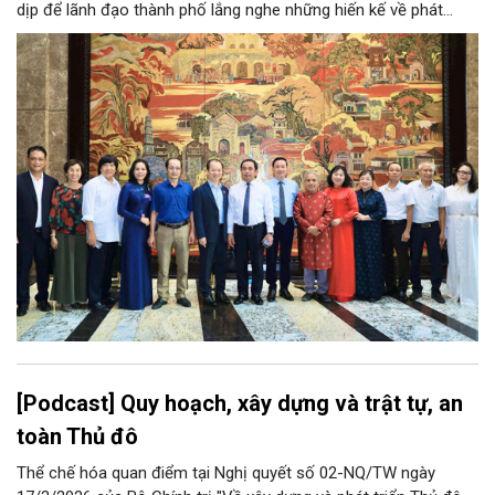
dịp để lãnh đạo thành phố lắng nghe những hiến kế về phát
triển khoa học công nghệ, đổi mới sáng tạo, công nghiệp văn
hóa và phát huy nguồn lực con người, góp phần tạo động lực
mới cho sự phát triển nhanh, bền vững của Thủ đô.
[Podcast] Quy hoạch, xây dựng và trật tự, an
toàn Thủ đô
Thể chế hóa quan điểm tại Nghị quyết số 02-NQ/TW ngày