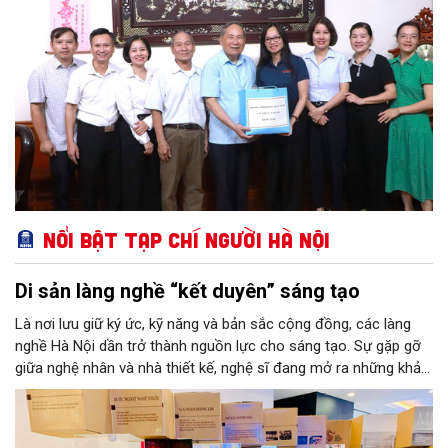
Nổi bật Tạp chí Người Hà Nội
Di sản làng nghề “kết duyên” sáng tạo
Là nơi lưu giữ ký ức, kỹ năng và bản sắc cộng đồng, các làng
nghề Hà Nội dần trở thành nguồn lực cho sáng tạo. Sự gặp gỡ
giữa nghệ nhân và nhà thiết kế, nghệ sĩ đang mở ra những khả
năng phát triển mới cho thủ công đương đại trên nền tảng di
sản. Từ những cuộc “kết duyên” đầy cảm hứng ấy, Hà Nội đang
khơi thông mạch ngầm của hệ sinh thái thủ công, biến vốn cổ