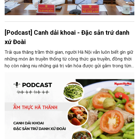
[Podcast] Canh dải khoai - Đặc sản trứ danh
xứ Đoài
Trải qua thăng trầm thời gian, người Hà Nội vẫn luôn biết gìn giữ
những món ăn truyền thống từ công thức gia truyền, đồng thời
họ còn nâng niu những giá trị văn hóa được gửi gắm trong từng
món ăn, từ cách chọn nguyên liệu, chế biến đến cách thưởng
thức. Và canh dải khoai là một món ăn như thế.