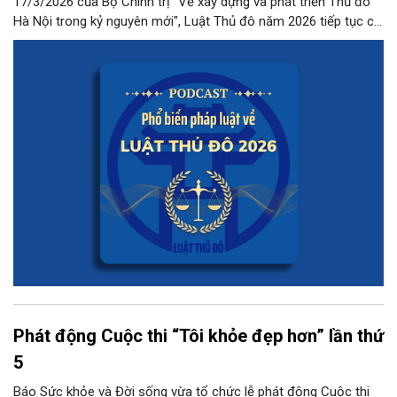
17/3/2026 của Bộ Chính trị "Về xây dựng và phát triển Thủ đô
Hà Nội trong kỷ nguyên mới", Luật Thủ đô năm 2026 tiếp tục có
những quy định đột phá, phân quyền mạnh mẽ cho Thủ đô
trong lĩnh vực này.
Phát động Cuộc thi “Tôi khỏe đẹp hơn” lần thứ
5
Báo Sức khỏe và Đời sống vừa tổ chức lễ phát động Cuộc thi