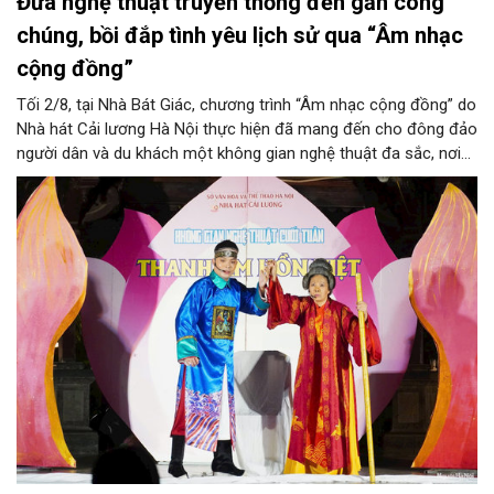
Đưa nghệ thuật truyền thống đến gần công
chúng, bồi đắp tình yêu lịch sử qua “Âm nhạc
cộng đồng”
Tối 2/8, tại Nhà Bát Giác, chương trình “Âm nhạc cộng đồng” do
Nhà hát Cải lương Hà Nội thực hiện đã mang đến cho đông đảo
người dân và du khách một không gian nghệ thuật đa sắc, nơi
những làn điệu cải lương, ca cổ, tân cổ và các tiết mục múa
hòa quyện trong không gian của phố đi bộ hồ Hoàn Kiếm. Đặc
biệt, chương trình có sự giao lưu của các nghệ sĩ đến từ
phương Nam, góp phần tạo nên cuộc gặp gỡ nghệ thuật giàu
cảm xúc.