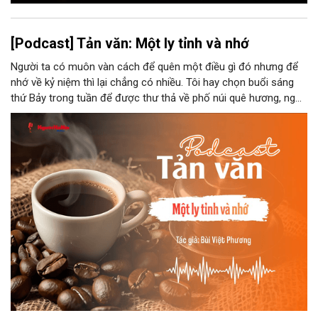
[Podcast] Tản văn: Một ly tỉnh và nhớ
Người ta có muôn vàn cách để quên một điều gì đó nhưng để
nhớ về kỷ niệm thì lại chẳng có nhiều. Tôi hay chọn buổi sáng
thứ Bảy trong tuần để được thư thả về phố núi quê hương, ngồi
đợi giọt đắng của đất đai, mưa nắng điểm từng nhịp xuống
chiếc ly sứ như đợi thời gian mở cánh cửa diệu kì của mình.