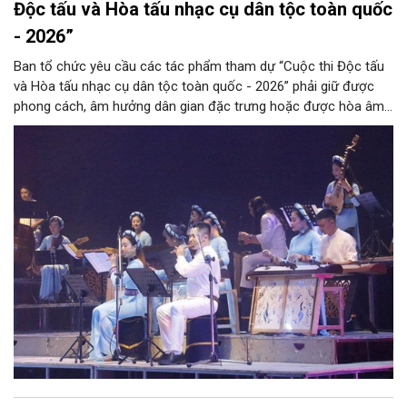
Độc tấu và Hòa tấu nhạc cụ dân tộc toàn quốc
- 2026”
Ban tổ chức yêu cầu các tác phẩm tham dự “Cuộc thi Độc tấu
và Hòa tấu nhạc cụ dân tộc toàn quốc - 2026” phải giữ được
phong cách, âm hưởng dân gian đặc trưng hoặc được hòa âm,
phối khí mới trên nền tảng làn điệu âm nhạc truyền thống Việt
Nam, đồng thời phải được trình diễn trực tiếp bằng nhạc cụ dân
tộc.