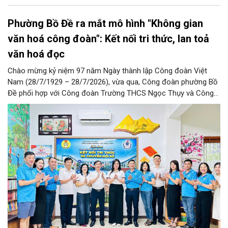
Phường Bồ Đề ra mắt mô hình "Không gian
văn hoá công đoàn": Kết nối tri thức, lan toả
văn hoá đọc
Chào mừng kỷ niệm 97 năm Ngày thành lập Công đoàn Việt
Nam (28/7/1929 – 28/7/2026), vừa qua, Công đoàn phường Bồ
Đề phối hợp với Công đoàn Trường THCS Ngọc Thụy và Công
đoàn Trường Tiểu học Ái Mộ B tổ chức Lễ ra mắt Mô hình
“Không gian văn hóa công đoàn”.