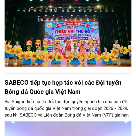
SABECO tiếp tục hợp tác với các Đội tuyển
Bóng đá Quốc gia Việt Nam
Bia Saigon tiếp tục là đối tác độc quyền ngành bia của các đội
tuyển bóng đá quốc gia Việt Nam trong giai đoạn 2026 - 2029,
sau khi SABECO và Liên đoàn Bóng đá Việt Nam (VFF) gia hạn
hợp tác chiến lược. Hai bên kỳ vọng tạo thêm nguồn lực cho
bóng đá Việt Nam và lan tỏa tinh thần thể thao tới cộng đồng.