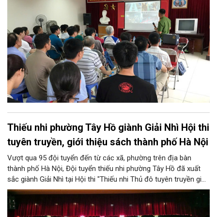
96A và 96B Định Công (phường Phương Liệt, thành phố Hà Nội)
tổ chức buổi tuyên truyền, phổ biến kiến thức và kỹ năng về
PCCC&CNCH.
Thiếu nhi phường Tây Hồ giành Giải Nhì Hội thi
tuyên truyền, giới thiệu sách thành phố Hà Nội
Vượt qua 95 đội tuyển đến từ các xã, phường trên địa bàn
thành phố Hà Nội, Đội tuyển thiếu nhi phường Tây Hồ đã xuất
sắc giành Giải Nhì tại Hội thi "Thiếu nhi Thủ đô tuyên truyền giới
thiệu sách; Múa hát tập thể và Ca khúc măng non" năm 2026 do
Sở Văn hóa và Thể thao Hà Nội tổ chức.