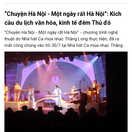
“Chuyện Hà Nội - Một ngày rất Hà Nội”: Kích
cầu du lịch văn hóa, kinh tế đêm Thủ đô
“Chuyện Hà Nội - Một ngày rất Hà Nội” - chương trình nghệ
thuật do Nhà hát Ca múa nhạc Thăng Long thực hiện, đã ra
mắt công chúng vào tối 30/7 tại Nhà hát Ca múa nhạc Thăng
Long (số 31 - 33 phố Lương Văn Can, phường Hoàn Kiếm).