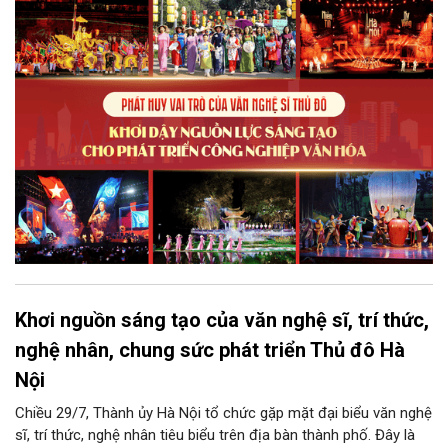
phẩm công nghiệp văn hóa có giá trị. Khơi dậy, phát huy và tạo
điều kiện để nguồn lực sáng tạo ấy phát triển sẽ là “chìa khóa”
để Hà Nội khai thác hiệu quả tiềm năng văn hóa, nâng cao năng
lực cạnh tranh và khẳng định vị thế của một trung tâm sáng tạo
trong kỷ nguyên mới.
Khơi nguồn sáng tạo của văn nghệ sĩ, trí thức,
nghệ nhân, chung sức phát triển Thủ đô Hà
Nội
Chiều 29/7, Thành ủy Hà Nội tổ chức gặp mặt đại biểu văn nghệ
sĩ, trí thức, nghệ nhân tiêu biểu trên địa bàn thành phố. Đây là