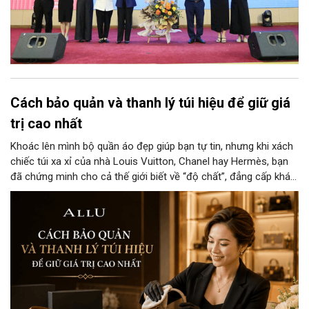
Cách bảo quản và thanh lý túi hiệu để giữ giá
trị cao nhất
Khoác lên mình bộ quần áo đẹp giúp bạn tự tin, nhưng khi xách
chiếc túi xa xỉ của nhà Louis Vuitton, Chanel hay Hermès, bạn
đã chứng minh cho cả thế giới biết về “độ chất”, đẳng cấp khác
biệt và gu thẩm mỹ tinh tế của người chủ sở hữu. Nếu bạn
muốn giữ những chiếc túi này mới nguyên như vừa bóc tem hay
đôi khi cần thanh lý cho các cửa hàng với giá cao thì đừng bỏ
qua cách bảo quản chính xác nhất dưới đây nhé.