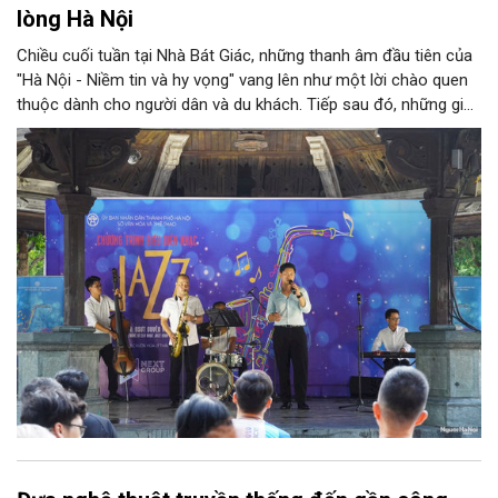
lòng Hà Nội
Chiều cuối tuần tại Nhà Bát Giác, những thanh âm đầu tiên của
"Hà Nội - Niềm tin và hy vọng" vang lên như một lời chào quen
thuộc dành cho người dân và du khách. Tiếp sau đó, những giai
điệu jazz kinh điển của thế giới lần lượt cất lên qua phần biểu
diễn của NSƯT Quyền Văn Minh và các nghệ sĩ Bình Minh Jazz
Club, mở ra một không gian âm nhạc giàu cảm xúc ngay giữa
trung tâm Thủ đô.