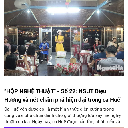
động biểu diễn Ca Huế.
“HỘP NGHỆ THUẬT” - Số 22: NSƯT Diệu
Hương và nét chấm phá hiện đại trong ca Huế
Ca Huế vốn được coi là một hình thức diễn xướng trong
cung vua, phủ chúa dành cho giới thượng lưu say mê nghệ
thuật xưa kia. Ngày nay, ca Huế được bảo tồn, phát triển và
lan toả rộng rãi đến đông đảo công chúng trong dời sống