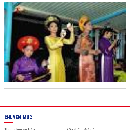
quy chế mới vử biểu diễn và tổ chức ca Huế.
CHUYÊN MỤC
Theo dòng sự kiện
Sân khấu - Điện ảnh