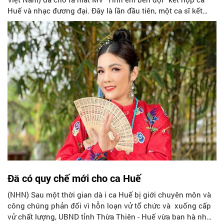
Huế và nhạc đương đại. Đây là lần đầu tiên, một ca sĩ kết
hợp giữa 2 thể loại âm nhạc tưởng chừng rất khác biệt này,
gây bất ngờ cho khán giả.
Đã có quy chế mới cho ca Huế
(NHN) Sau một thời gian dà i ca Huế bị giới chuyên môn và
công chúng phản đối vì hỗn loạn vử tổ chức và xuống cấp
vử chất lượng, UBND tỉnh Thừa Thiên - Huế vừa ban hà nh