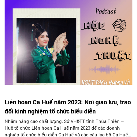
đương đại bằng nhiều hình thức và cách thức độc đáo khác
nhau. Trong số podcast tuần này của Hộp nghệ thuật,
chúng ta cùng gặp gỡ với vị khách mời đặc biệt: NSƯT Diệu
Hương - người tiên phong đưa ca Huế kết hợp với nhạc điện
tử.
Liên hoan Ca Huế năm 2023: Nơi giao lưu, trao
đổi kinh nghiệm tổ chức biểu diễn
Nhằm nâng cao chất lượng, Sở VH&TT tỉnh Thừa Thiên –
Huế tổ chức Liên hoan Ca Huế năm 2023 để các doanh
nghiệp tổ chức biểu diễn Ca Huế và các câu lạc bộ Ca Huế