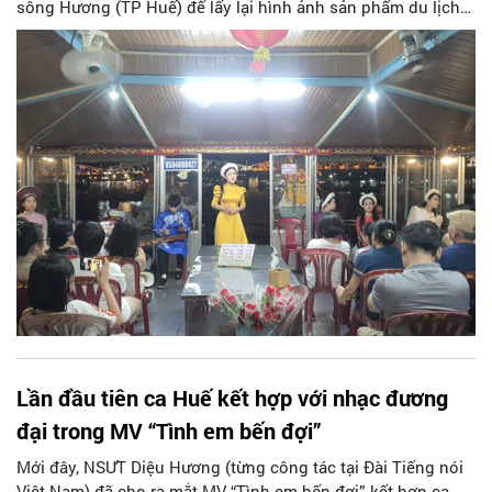
sông Hương (TP Huế) để lấy lại hình ảnh sản phẩm du lịch
đặc sắc của Cố đô Huế.
Lần đầu tiên ca Huế kết hợp với nhạc đương
đại trong MV “Tình em bến đợi”
Mới đây, NSƯT Diệu Hương (từng công tác tại Đài Tiếng nói
Việt Nam) đã cho ra mắt MV “Tình em bến đợi” kết hợp ca