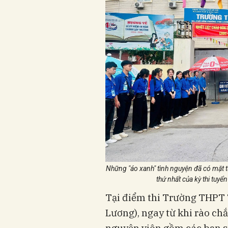
Những "áo xanh" tình nguyện đã có mặt từ 
thứ nhất của kỳ thi tu
Tại điểm thi Trường THPT
Lương), ngay từ khi rào chắ
nguyện viên gồm các bạn si