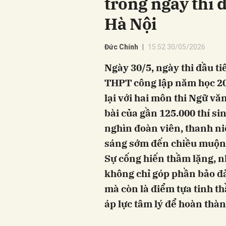
trong ngày thi đ
Hà Nội
Đức Chính
15:52 30/05/2026
Ngày 30/5, ngày thi đầu ti
THPT công lập năm học 20
lại với hai môn thi Ngữ vă
bài của gần 125.000 thí si
nghìn đoàn viên, thanh ni
sáng sớm đến chiều muộn 
Sự cống hiến thầm lặng, n
không chỉ góp phần bảo đả
mà còn là điểm tựa tinh th
áp lực tâm lý để hoàn thàn