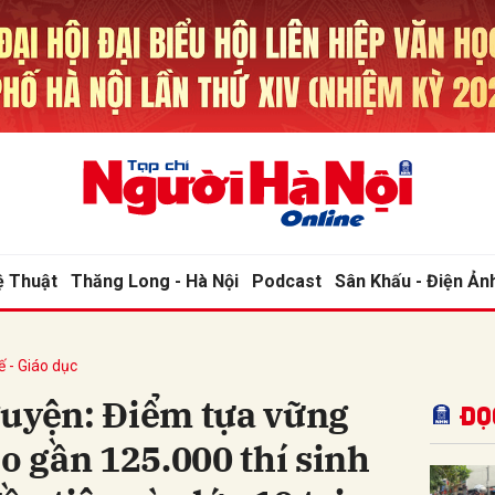
bình luận
ệ Thuật
Thăng Long - Hà Nội
Podcast
Sân Khấu - Điện Ản
ế - Giáo dục
Hủy
G
guyện: Điểm tựa vững
Đọ
ho gần 125.000 thí sinh