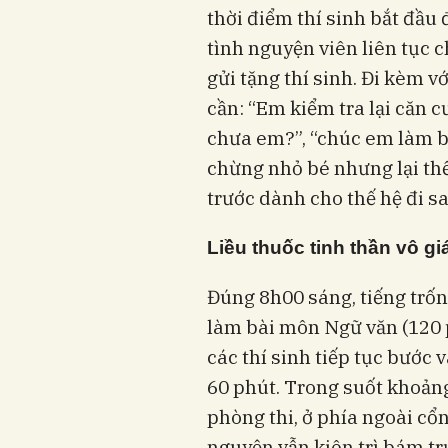
thời điểm thí sinh bắt đầu
tình nguyện viên liên tục
gửi tặng thí sinh. Đi kèm v
cần: “Em kiểm tra lại căn 
chưa em?”, “chúc em làm bà
chừng nhỏ bé nhưng lại thể 
trước dành cho thế hệ đi sa
Liều thuốc tinh thần vô gi
Đúng 8h00 sáng, tiếng trốn
làm bài môn Ngữ văn (120 p
các thí sinh tiếp tục bước 
60 phút. Trong suốt khoảng
phòng thi, ở phía ngoài cổ
nguyện vẫn kiên trì bám tr