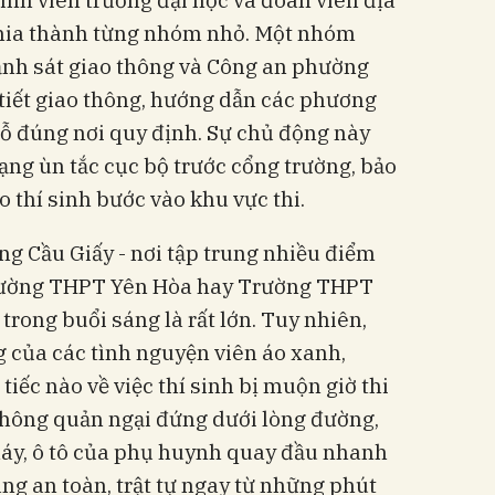
hia thành từng nhóm nhỏ. Một nhóm
ảnh sát giao thông và Công an phường
tiết giao thông, hướng dẫn các phương
ỗ đúng nơi quy định. Sự chủ động này
trạng ùn tắc cục bộ trước cổng trường, bảo
 thí sinh bước vào khu vực thi.
ng Cầu Giấy - nơi tập trung nhiều điểm
 Trường THPT Yên Hòa hay Trường THPT
 trong buổi sáng là rất lớn. Tuy nhiên,
g của các tình nguyện viên áo xanh,
tiếc nào về việc thí sinh bị muộn giờ thi
 không quản ngại đứng dưới lòng đường,
áy, ô tô của phụ huynh quay đầu nhanh
ng an toàn, trật tự ngay từ những phút