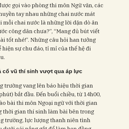
 được gọi vào phòng thi môn Ngữ văn, các
 chuyền tay nhau những chai nước mát
ới mỗi chai nước là những lời dặn dò ân
cước công dân chưa?”, “Mang đủ bút viết
i tốt nhé!”. Những câu hỏi han tưởng
hiện sự chu đáo, tỉ mỉ của thế hệ đi
u.
á cổ vũ thí sinh vượt qua áp lực
g trường vang lên báo hiệu thời gian
hút) bắt đầu. Đến buổi chiều, từ 14h00,
vào bài thi môn Ngoại ngữ với thời gian
 thời gian thí sinh làm bài bên trong
ng trường, lực lượng thanh niên tình
ụ dưới cái nắng gắt để làm bạn đồng