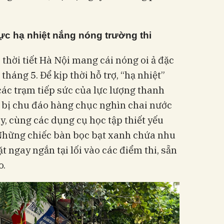
ực hạ nhiệt nắng nóng trường thi
 thời tiết Hà Nội mang cái nóng oi ả đặc
háng 5. Để kịp thời hỗ trợ, “hạ nhiệt”
các trạm tiếp sức của lực lượng thanh
 bị chu đáo hàng chục nghìn chai nước
y, cùng các dụng cụ học tập thiết yếu
. Những chiếc bàn bọc bạt xanh chứa nhu
 ngay ngắn tại lối vào các điểm thi, sẵn
o.