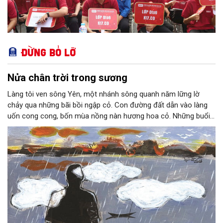
Đừng bỏ lỡ
Nửa chân trời trong sương
Làng tôi ven sông Yên, một nhánh sông quanh năm lững lờ
chảy qua những bãi bồi ngập cỏ. Con đường đất dẫn vào làng
uốn cong cong, bốn mùa nồng nàn hương hoa cỏ. Những buổi
hoàng hôn, khi nắng đã dịu xuống phía cuối sông, đám hoa tím
lại thẫm màu như có ai vừa rắc lên một lớp khói.