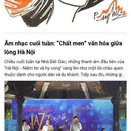
Âm nhạc cuối tuần: “Chất men” văn hóa giữa
lòng Hà Nội
Chiều cuối tuần tại Nhà Bát Giác, những thanh âm đầu tiên của
"Hà Nội - Niềm tin và hy vọng" vang lên như một lời chào quen
thuộc dành cho người dân và du khách. Tiếp sau đó, những giai
điệu jazz kinh điển của thế giới lần lượt cất lên qua phần biểu
diễn của NSƯT Quyền Văn Minh và các nghệ sĩ Bình Minh Jazz
Club, mở ra một không gian âm nhạc giàu cảm xúc ngay giữa
trung tâm Thủ đô.