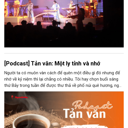
[Podcast] Tản văn: Một ly tỉnh và nhớ
Người ta có muôn vàn cách để quên một điều gì đó nhưng để
nhớ về kỷ niệm thì lại chẳng có nhiều. Tôi hay chọn buổi sáng
thứ Bảy trong tuần để được thư thả về phố núi quê hương, ngồi
đợi giọt đắng của đất đai, mưa nắng điểm từng nhịp xuống
chiếc ly sứ như đợi thời gian mở cánh cửa diệu kì của mình.