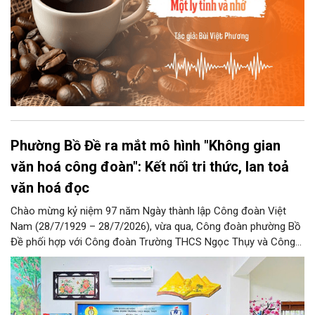
Phường Bồ Đề ra mắt mô hình "Không gian
văn hoá công đoàn": Kết nối tri thức, lan toả
văn hoá đọc
Chào mừng kỷ niệm 97 năm Ngày thành lập Công đoàn Việt
Nam (28/7/1929 – 28/7/2026), vừa qua, Công đoàn phường Bồ
Đề phối hợp với Công đoàn Trường THCS Ngọc Thụy và Công
đoàn Trường Tiểu học Ái Mộ B tổ chức Lễ ra mắt Mô hình
“Không gian văn hóa công đoàn”.