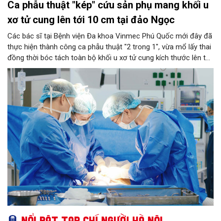
Ca phẫu thuật "kép" cứu sản phụ mang khối u
xơ tử cung lên tới 10 cm tại đảo Ngọc
Các bác sĩ tại Bệnh viện Đa khoa Vinmec Phú Quốc mới đây đã
thực hiện thành công ca phẫu thuật "2 trong 1", vừa mổ lấy thai
đồng thời bóc tách toàn bộ khối u xơ tử cung kích thước lên tới
10 cm cho một sản phụ. Thành công này tiếp tục khẳng định
năng lực làm chủ các kỹ thuật sản khoa chuyên sâu ngay tại
tuyến đảo, thay vì phải chuyển tuyến vào đất liền như trước đây.
Nổi bật Tạp chí Người Hà Nội