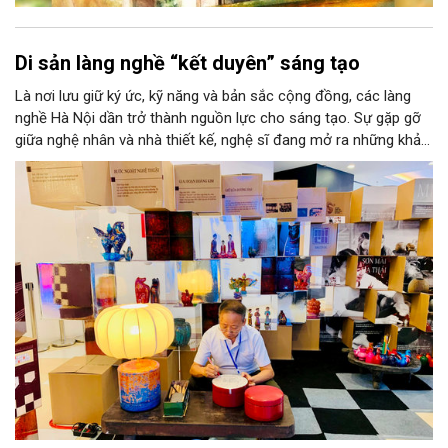
Di sản làng nghề “kết duyên” sáng tạo
Là nơi lưu giữ ký ức, kỹ năng và bản sắc cộng đồng, các làng
nghề Hà Nội dần trở thành nguồn lực cho sáng tạo. Sự gặp gỡ
giữa nghệ nhân và nhà thiết kế, nghệ sĩ đang mở ra những khả
năng phát triển mới cho thủ công đương đại trên nền tảng di
sản. Từ những cuộc “kết duyên” đầy cảm hứng ấy, Hà Nội đang
khơi thông mạch ngầm của hệ sinh thái thủ công, biến vốn cổ
thành động lực bền vững cho tương lai.