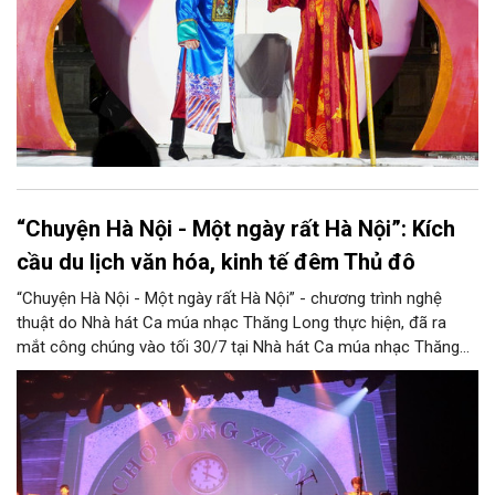
“Chuyện Hà Nội - Một ngày rất Hà Nội”: Kích
cầu du lịch văn hóa, kinh tế đêm Thủ đô
“Chuyện Hà Nội - Một ngày rất Hà Nội” - chương trình nghệ
thuật do Nhà hát Ca múa nhạc Thăng Long thực hiện, đã ra
mắt công chúng vào tối 30/7 tại Nhà hát Ca múa nhạc Thăng
Long (số 31 - 33 phố Lương Văn Can, phường Hoàn Kiếm).