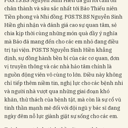
PGS.TS.BS Nguyễn Sinh Hiền đã gửi lời cảm ơn
chân thành và sâu sắc nhất tới Báo Thiếu niên
Tiền phong và Nhi đồng. PGS.TS.BS Nguyễn Sinh
Hiền ghi nhận và đánh giá cao sự quan tâm, sẻ
chia kịp thời cùng những món quà đầy ý nghĩa
mà Báo đã mang đến cho các em nhỏ đang điều
trị tại viện. PGS.TS Nguyễn Sinh Hiền khẳng
định, sự đồng hành bền bỉ của các cơ quan, đơn
vị truyền thông và các nhà hảo tâm chính là
nguồn động viên vô cùng to lớn. Điều này không
chỉ tiếp thêm niềm tin, nghị lực cho các bệnh nhi
và người nhà vượt qua những giai đoạn khó
khăn, thử thách của bệnh tật, mà còn là sự cổ vũ
tinh thần mạnh mẽ đối với đội ngũ y bác sĩ đang
ngày đêm nỗ lực giành giật sự sống cho các em.