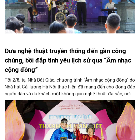
Đưa nghệ thuật truyền thống đến gần công
chúng, bồi đắp tình yêu lịch sử qua “Âm nhạc
cộng đồng”
Tối 2/8, tại Nhà Bát Giác, chương trình “Âm nhạc cộng đồng” do
Nhà hát Cải lương Hà Nội thực hiện đã mang đến cho đông đảo
người dân và du khách một không gian nghệ thuật đa sắc, nơi
những làn điệu cải lương, ca cổ, tân cổ và các tiết mục múa
hòa quyện trong không gian của phố đi bộ hồ Hoàn Kiếm. Đặc
biệt, chương trình có sự giao lưu của các nghệ sĩ đến từ
phương Nam, góp phần tạo nên cuộc gặp gỡ nghệ thuật giàu
cảm xúc.