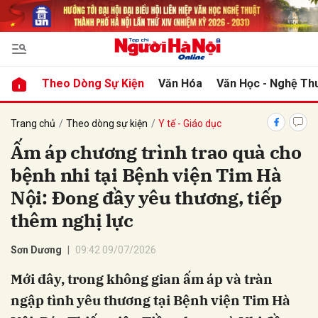
bình luận
Theo Dòng Sự Kiện
Văn Hóa
Văn Học - Nghệ Th
Trang chủ
Theo dòng sự kiện
Y tế - Giáo dục
Ấm áp chương trình trao quà cho
bệnh nhi tại Bệnh viện Tim Hà
Nội: Đong đầy yêu thương, tiếp
thêm nghị lực
Hủy
G
Sơn Dương
09:42 09/07/2026
Mới đây, trong không gian ấm áp và tràn
ngập tình yêu thương tại Bệnh viện Tim Hà