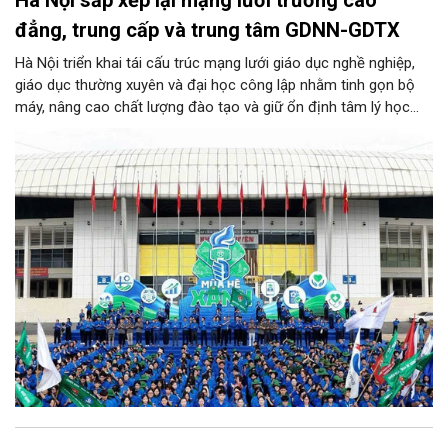
Hà Nội sắp xếp lại mạng lưới trường cao
đẳng, trung cấp và trung tâm GDNN-GDTX
Hà Nội triển khai tái cấu trúc mạng lưới giáo dục nghề nghiệp,
giáo dục thường xuyên và đại học công lập nhằm tinh gọn bộ
máy, nâng cao chất lượng đào tạo và giữ ổn định tâm lý học
sinh. Theo đó, 19 trường cao đẳng, trung cấp thành 8 trường
cao đẳng và 2 trường trung cấp; hợp nhất 29 trung tâm GDNN-
GDTX theo các cực phát triển địa lý thành 14 trung tâm; đồng
thời giữ nguyên Trường Đại học Thủ đô Hà Nội để tập trung đầu
tư phát triển. Toàn bộ công tác sắp xếp, sáp nhập được yêu
cầu hoàn thành trước ngày 25/8/2026.