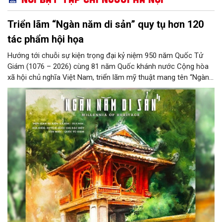
Triển lãm “Ngàn năm di sản” quy tụ hơn 120
tác phẩm hội họa
Hướng tới chuỗi sự kiện trọng đại kỷ niệm 950 năm Quốc Tử
Giám (1076 – 2026) cùng 81 năm Quốc khánh nước Cộng hòa
xã hội chủ nghĩa Việt Nam, triển lãm mỹ thuật mang tên “Ngàn
năm di sản” sẽ chính thức khai mạc vào ngày 8/8 tại Nhà Thái
Học, Di tích Quốc gia đặc biệt Văn Miếu – Quốc Tử Giám. Sự
kiện kéo dài đến ngày 25/9/2026 hứa hẹn trở thành điểm đến
văn hóa đầy sức hút, góp phần làm phong phú đời sống nghệ
thuật của Thủ đô trong mùa thu này.