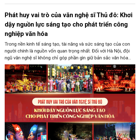
Phát huy vai trò của văn nghệ sĩ Thủ đô: Khơi
dậy nguồn lực sáng tạo cho phát triển công
nghiệp văn hóa
Trong nền kinh tế sáng tạo, tài năng và sức sáng tạo của con
người chính là nguồn vốn quan trọng nhất. Đối với Hà Nội, đội
ngũ văn nghệ sĩ không chỉ góp phần gìn giữ bản sắc văn hóa
mà còn giữ vai trò trung tâm trong quá trình hình thành các sản
phẩm công nghiệp văn hóa có giá trị. Khơi dậy, phát huy và tạo
điều kiện để nguồn lực sáng tạo ấy phát triển sẽ là “chìa khóa”
để Hà Nội khai thác hiệu quả tiềm năng văn hóa, nâng cao năng
lực cạnh tranh và khẳng định vị thế của một trung tâm sáng tạo
trong kỷ nguyên mới.