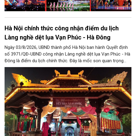
Hà Nội chính thức công nhận điểm du lịch
Làng nghề dệt lụa Vạn Phúc - Hà Đông
Ngày 03/8/2026, UBND thành phố Hà Nội ban hành Quyết định
số 3971/QĐ-UBND công nhận Làng nghề dệt lụa Vạn Phúc - Hà
Đông là điểm du lịch chính thức. Đây là mốc son quan trọng
trong hành trình bảo tồn di sản văn hóa, đồng thời tạo cơ hội
lớn để làng nghề khẳng định vị thế, phát triển du lịch văn hóa
bền vững và lan tỏa tinh hoa lụa Việt.