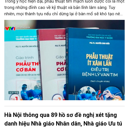
Trong y học hiện đại, phẫu thuật tim mạch luôn được coi là một
trong những đỉnh cao về kỹ thuật và bản lĩnh lâm sàng. Tuy
nhiên, mọi thành tựu nếu chỉ dừng lại ở bàn mổ sẽ khó tạo nên
tính bền vững cho nền y tế chung. Chuyển hóa những kinh
nghiệm từ thực tiễn thành nguồn tri thức học thuật bài bản,
chuẩn hóa chính là chìa khóa then chốt để đào tạo thế hệ kế
thừa. Mới đây, bước tiến ấy đã được cụ thể hóa bằng sự ra mắt
của bộ ba ấn phẩm y học chuyên ngành do PGS.TS. Nguyễn
Sinh Hiền – Giám đốc Bệnh viện Tim Hà Nội chủ biên, đánh dấu
một cột mốc quan trọng trong công tác nghiên cứu, đào tạo và
chuyển giao công nghệ phẫu thuật tim tại Việt Nam.
Hà Nội thông qua 89 hồ sơ đề nghị xét tặng
danh hiệu Nhà giáo Nhân dân, Nhà giáo Ưu tú