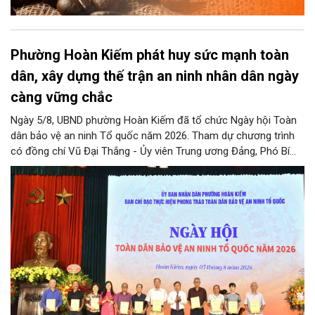
Phường Hoàn Kiếm phát huy sức mạnh toàn
dân, xây dựng thế trận an ninh nhân dân ngày
càng vững chắc
Ngày 5/8, UBND phường Hoàn Kiếm đã tổ chức Ngày hội Toàn
dân bảo vệ an ninh Tổ quốc năm 2026. Tham dự chương trình
có đồng chí Vũ Đại Thắng - Ủy viên Trung ương Đảng, Phó Bí
thư Thành ủy, Chủ tịch UBND thành phố; Đại tá Nguyễn Tiến Đạt,
Ủy viên Ban Thường vụ Đảng ủy, Phó Giám đốc Công an thành
phố Hà Nội, cùng dự có các đồng chí đại diện lãnh đạo các Sở,
ban, ngành thuộc Thành phố Hà Nội, các phòng nghiệp vụ Công
an Thành phố Hà Nội.