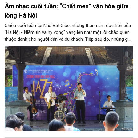
Âm nhạc cuối tuần: “Chất men” văn hóa giữa
lòng Hà Nội
Chiều cuối tuần tại Nhà Bát Giác, những thanh âm đầu tiên của
"Hà Nội - Niềm tin và hy vọng" vang lên như một lời chào quen
thuộc dành cho người dân và du khách. Tiếp sau đó, những giai
điệu jazz kinh điển của thế giới lần lượt cất lên qua phần biểu
diễn của NSƯT Quyền Văn Minh và các nghệ sĩ Bình Minh Jazz
Club, mở ra một không gian âm nhạc giàu cảm xúc ngay giữa
trung tâm Thủ đô.