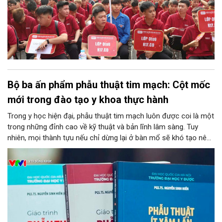
Bộ ba ấn phẩm phẫu thuật tim mạch: Cột mốc
mới trong đào tạo y khoa thực hành
Trong y học hiện đại, phẫu thuật tim mạch luôn được coi là một
trong những đỉnh cao về kỹ thuật và bản lĩnh lâm sàng. Tuy
nhiên, mọi thành tựu nếu chỉ dừng lại ở bàn mổ sẽ khó tạo nên
tính bền vững cho nền y tế chung. Chuyển hóa những kinh
nghiệm từ thực tiễn thành nguồn tri thức học thuật bài bản,
chuẩn hóa chính là chìa khóa then chốt để đào tạo thế hệ kế
thừa. Mới đây, bước tiến ấy đã được cụ thể hóa bằng sự ra mắt
của bộ ba ấn phẩm y học chuyên ngành do PGS.TS. Nguyễn
Sinh Hiền – Giám đốc Bệnh viện Tim Hà Nội chủ biên, đánh dấu
một cột mốc quan trọng trong công tác nghiên cứu, đào tạo và