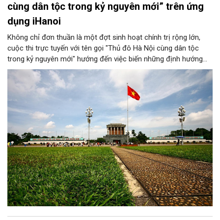
cùng dân tộc trong kỷ nguyên mới” trên ứng
dụng iHanoi
Không chỉ đơn thuần là một đợt sinh hoạt chính trị rộng lớn,
cuộc thi trực tuyến với tên gọi "Thủ đô Hà Nội cùng dân tộc
trong kỷ nguyên mới" hướng đến việc biến những định hướng
chiến lược trong Nghị quyết số 02-NQ/TW của Bộ Chính trị
thành niềm tin, thành nhận thức chung của mỗi người dân.