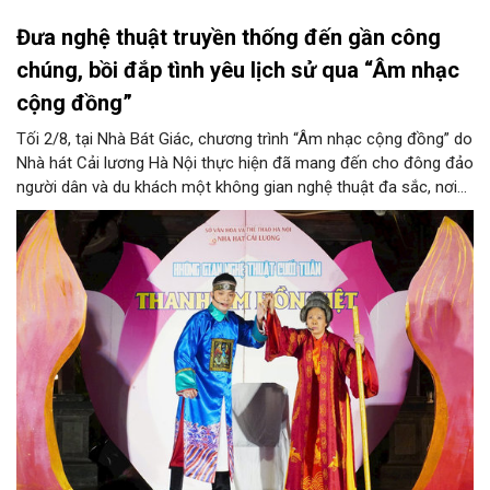
Đưa nghệ thuật truyền thống đến gần công
chúng, bồi đắp tình yêu lịch sử qua “Âm nhạc
cộng đồng”
Tối 2/8, tại Nhà Bát Giác, chương trình “Âm nhạc cộng đồng” do
Nhà hát Cải lương Hà Nội thực hiện đã mang đến cho đông đảo
người dân và du khách một không gian nghệ thuật đa sắc, nơi
những làn điệu cải lương, ca cổ, tân cổ và các tiết mục múa
hòa quyện trong không gian của phố đi bộ hồ Hoàn Kiếm. Đặc
biệt, chương trình có sự giao lưu của các nghệ sĩ đến từ
phương Nam, góp phần tạo nên cuộc gặp gỡ nghệ thuật giàu
cảm xúc.