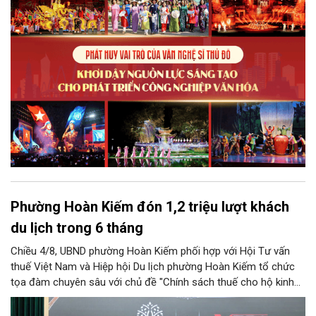
điều kiện để nguồn lực sáng tạo ấy phát triển sẽ là “chìa khóa”
để Hà Nội khai thác hiệu quả tiềm năng văn hóa, nâng cao năng
lực cạnh tranh và khẳng định vị thế của một trung tâm sáng tạo
trong kỷ nguyên mới.
Phường Hoàn Kiếm đón 1,2 triệu lượt khách
du lịch trong 6 tháng
Chiều 4/8, UBND phường Hoàn Kiếm phối hợp với Hội Tư vấn
thuế Việt Nam và Hiệp hội Du lịch phường Hoàn Kiếm tổ chức
tọa đàm chuyên sâu với chủ đề "Chính sách thuế cho hộ kinh
doanh và doanh nghiệp du lịch".