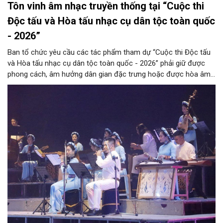
Tôn vinh âm nhạc truyền thống tại “Cuộc thi
Độc tấu và Hòa tấu nhạc cụ dân tộc toàn quốc
- 2026”
Ban tổ chức yêu cầu các tác phẩm tham dự “Cuộc thi Độc tấu
và Hòa tấu nhạc cụ dân tộc toàn quốc - 2026” phải giữ được
phong cách, âm hưởng dân gian đặc trưng hoặc được hòa âm,
phối khí mới trên nền tảng làn điệu âm nhạc truyền thống Việt
Nam, đồng thời phải được trình diễn trực tiếp bằng nhạc cụ dân
tộc.