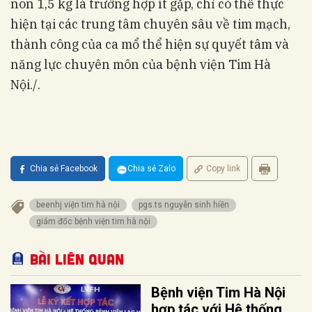
non 1,5 kg là trường hợp ít gặp, chỉ có thể thực
hiện tại các trung tâm chuyên sâu về tim mạch,
thành công của ca mổ thể hiện sự quyết tâm và
năng lực chuyên môn của bệnh viện Tim Hà
Nội./.
Chia sẻ Facebook
Chia sẻ Zalo
Copy link
beenhj viện tim hà nội
pgs.ts nguyễn sinh hiền
giám đốc bệnh viện tim hà nội
Bài liên quan
Bệnh viện Tim Hà Nội
hợp tác với Hệ thống