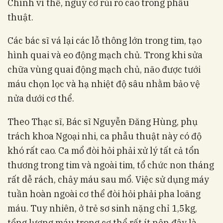
Chính vì thế, nguy cơ rủi ro cao trong phẫu
thuật.
Các bác sĩ vá lại các lỗ thông lớn trong tim, tạo
hình quai và eo động mạch chủ. Trong khi sửa
chữa vùng quai động mạch chủ, não được tưới
máu chọn lọc và hạ nhiệt độ sâu nhằm bảo vệ
nửa dưới cơ thể.
Theo Thạc sĩ, Bác sĩ Nguyễn Đăng Hùng, phụ
trách khoa Ngoại nhi, ca phẫu thuật này có độ
khó rất cao. Ca mổ đòi hỏi phải xử lý tất cả tổn
thương trong tim và ngoài tim, tổ chức non tháng
rất dễ rách, chảy máu sau mổ. Việc sử dụng máy
tuần hoàn ngoài cơ thể đòi hỏi phải pha loãng
máu. Tuy nhiên, ở trẻ sơ sinh nặng chỉ 1,5kg,
tổng lượng máu trong cơ thể rất ít nên đây là