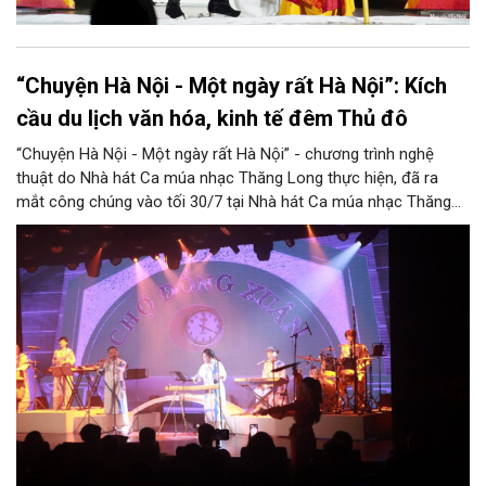
“Chuyện Hà Nội - Một ngày rất Hà Nội”: Kích
cầu du lịch văn hóa, kinh tế đêm Thủ đô
“Chuyện Hà Nội - Một ngày rất Hà Nội” - chương trình nghệ
thuật do Nhà hát Ca múa nhạc Thăng Long thực hiện, đã ra
mắt công chúng vào tối 30/7 tại Nhà hát Ca múa nhạc Thăng
Long (số 31 - 33 phố Lương Văn Can, phường Hoàn Kiếm).