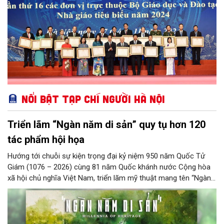
Nổi bật Tạp chí Người Hà Nội
Triển lãm “Ngàn năm di sản” quy tụ hơn 120
tác phẩm hội họa
Hướng tới chuỗi sự kiện trọng đại kỷ niệm 950 năm Quốc Tử
Giám (1076 – 2026) cùng 81 năm Quốc khánh nước Cộng hòa
xã hội chủ nghĩa Việt Nam, triển lãm mỹ thuật mang tên “Ngàn
năm di sản” sẽ chính thức khai mạc vào ngày 8/8 tại Nhà Thái
Học, Di tích Quốc gia đặc biệt Văn Miếu – Quốc Tử Giám. Sự
kiện kéo dài đến ngày 25/9/2026 hứa hẹn trở thành điểm đến
văn hóa đầy sức hút, góp phần làm phong phú đời sống nghệ