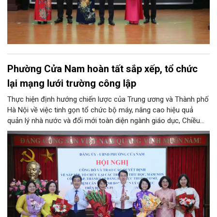
Phường Cửa Nam hoàn tất sắp xếp, tổ chức
lại mạng lưới trường công lập
Thực hiện định hướng chiến lược của Trung ương và Thành phố
Hà Nội về việc tinh gọn tổ chức bộ máy, nâng cao hiệu quả
quản lý nhà nước và đổi mới toàn diện ngành giáo dục, Chiều
4/8, Đảng ủy - UBND phường Cửa Nam tổ chức Hội nghị công
bố và trao quyết định về việc sắp xếp, tổ chức lại các trường
tiểu học, mầm non công lập, thành lập đảng bộ trực thuộc cơ
sở, bổ nhiệm cán bộ lãnh đạo quản lý giáo dục trên địa bàn
phường.