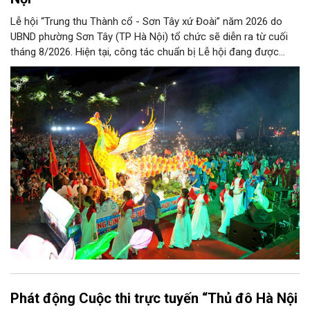
Lễ hội “Trung thu Thành cổ - Sơn Tây xứ Đoài” năm 2026 do
UBND phường Sơn Tây (TP Hà Nội) tổ chức sẽ diễn ra từ cuối
tháng 8/2026. Hiện tại, công tác chuẩn bị Lễ hội đang được
chính quyền phường Sơn Tây cùng các phòng, ban, ngành, đơn
vị và 25 tổ dân phố khẩn trương triển khai, tạo khí thế sôi nổi,
sẵn sàng mang đến cho Nhân dân và du khách một mùa Trung
thu quy mô, đặc sắc và giàu bản sắc văn hóa xứ Đoài.
Phát động Cuộc thi trực tuyến “Thủ đô Hà Nội