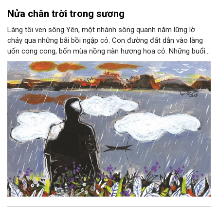
Nửa chân trời trong sương
Làng tôi ven sông Yên, một nhánh sông quanh năm lững lờ
chảy qua những bãi bồi ngập cỏ. Con đường đất dẫn vào làng
uốn cong cong, bốn mùa nồng nàn hương hoa cỏ. Những buổi
hoàng hôn, khi nắng đã dịu xuống phía cuối sông, đám hoa tím
lại thẫm màu như có ai vừa rắc lên một lớp khói.