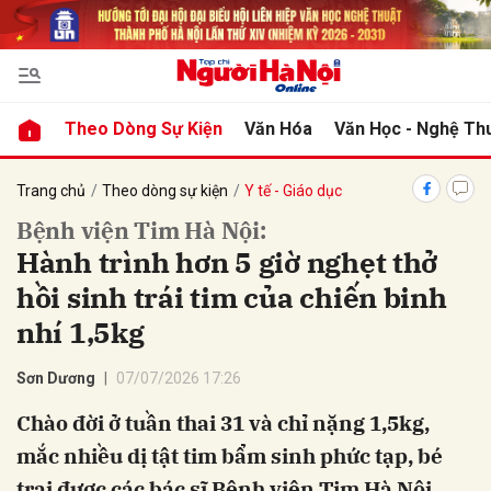
bình luận
Theo Dòng Sự Kiện
Văn Hóa
Văn Học - Nghệ Th
Trang chủ
Theo dòng sự kiện
Y tế - Giáo dục
Bệnh viện Tim Hà Nội:
Hành trình hơn 5 giờ nghẹt thở
hồi sinh trái tim của chiến binh
nhí 1,5kg
Hủy
G
Sơn Dương
07/07/2026 17:26
Chào đời ở tuần thai 31 và chỉ nặng 1,5kg,
mắc nhiều dị tật tim bẩm sinh phức tạp, bé
trai được các bác sĩ Bệnh viện Tim Hà Nội