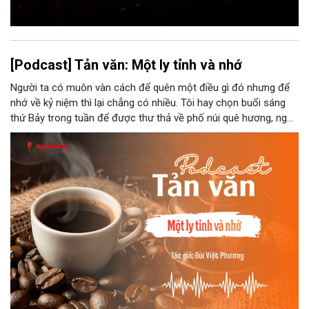
[Podcast] Tản văn: Một ly tỉnh và nhớ
Người ta có muôn vàn cách để quên một điều gì đó nhưng để
nhớ về kỷ niệm thì lại chẳng có nhiều. Tôi hay chọn buổi sáng
thứ Bảy trong tuần để được thư thả về phố núi quê hương, ngồi
đợi giọt đắng của đất đai, mưa nắng điểm từng nhịp xuống
chiếc ly sứ như đợi thời gian mở cánh cửa diệu kì của mình.