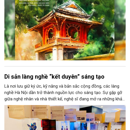
thuật của Thủ đô trong mùa thu này.
Di sản làng nghề “kết duyên” sáng tạo
Là nơi lưu giữ ký ức, kỹ năng và bản sắc cộng đồng, các làng
nghề Hà Nội dần trở thành nguồn lực cho sáng tạo. Sự gặp gỡ
giữa nghệ nhân và nhà thiết kế, nghệ sĩ đang mở ra những khả
năng phát triển mới cho thủ công đương đại trên nền tảng di
sản. Từ những cuộc “kết duyên” đầy cảm hứng ấy, Hà Nội đang
khơi thông mạch ngầm của hệ sinh thái thủ công, biến vốn cổ
thành động lực bền vững cho tương lai.