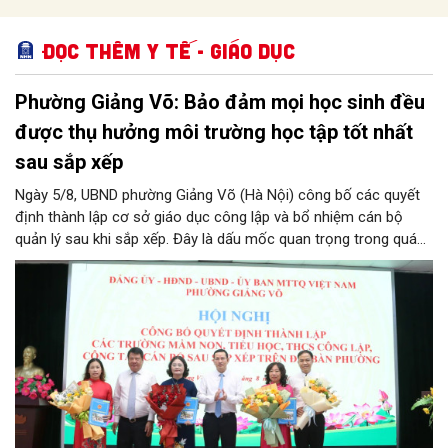
Đọc thêm Y tế - Giáo dục
Phường Giảng Võ: Bảo đảm mọi học sinh đều
được thụ hưởng môi trường học tập tốt nhất
sau sắp xếp
Ngày 5/8, UBND phường Giảng Võ (Hà Nội) công bố các quyết
định thành lập cơ sở giáo dục công lập và bổ nhiệm cán bộ
quản lý sau khi sắp xếp. Đây là dấu mốc quan trọng trong quá
trình kiện toàn tổ chức bộ máy, thực hiện chủ trương tinh gọn,
nâng cao hiệu lực, hiệu quả quản lý theo các nghị quyết của
Trung ương và kế hoạch của UBND TP Hà Nội.