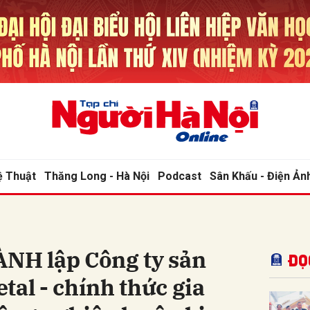
bình luận
ệ Thuật
Thăng Long - Hà Nội
Podcast
Sân Khấu - Điện Ản
Hủy
G
H lập Công ty sản
Đọ
tal - chính thức gia