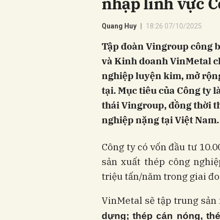
nhập lĩnh vực 
Quang Huy
18:26 07/10/2025
Tập đoàn Vingroup công b
và Kinh doanh VinMetal ch
nghiệp luyện kim, mở rộng
tại. Mục tiêu của Công ty 
thái Vingroup, đồng thời t
nghiệp nặng tại Việt Nam.
Công ty có vốn đầu tư 10.0
sản xuất thép công nghiệ
triệu tấn/năm trong giai đo
VinMetal sẽ tập trung sản
dựng; thép cán nóng, th