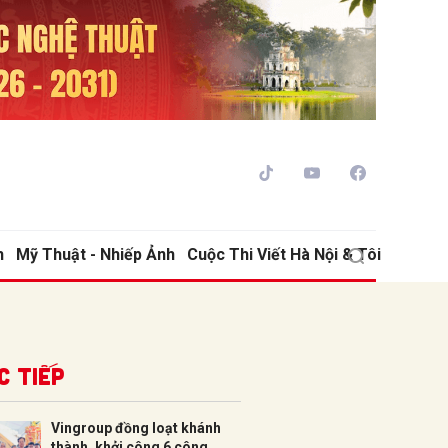
h
Mỹ Thuật - Nhiếp Ảnh
Cuộc Thi Viết Hà Nội & Tôi
ửi
c tiếp
Vingroup đồng loạt khánh
thành, khởi công 6 công