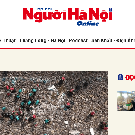
bình luận
ệ Thuật
Thăng Long - Hà Nội
Podcast
Sân Khấu - Điện Ản
Đọ
Hủy
G