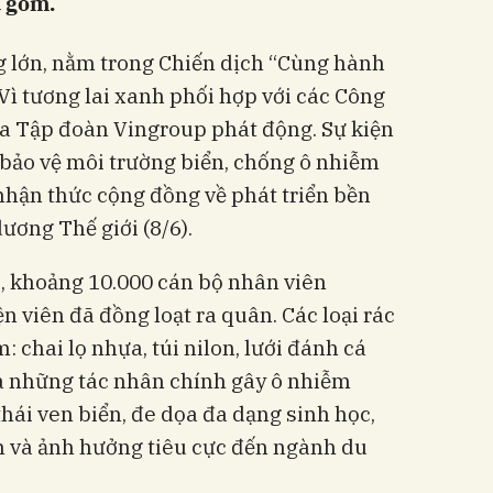
u gom.
g lớn, nằm trong Chiến dịch “Cùng hành
Vì tương lai xanh phối hợp với các Công
của Tập đoàn Vingroup phát động. Sự kiện
ảo vệ môi trường biển, chống ô nhiễm
nhận thức cộng đồng về phát triển bền
ơng Thế giới (8/6).
, khoảng 10.000 cán bộ nhân viên
n viên đã đồng loạt ra quân. Các loại rác
 chai lọ nhựa, túi nilon, lưới đánh cá
là những tác nhân chính gây ô nhiễm
hái ven biển, đe dọa đa dạng sinh học,
ân và ảnh hưởng tiêu cực đến ngành du