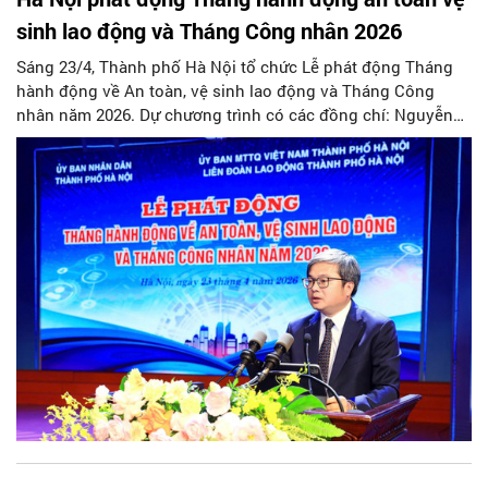
sinh lao động và Tháng Công nhân 2026
Sáng 23/4, Thành phố Hà Nội tổ chức Lễ phát động Tháng
hành động về An toàn, vệ sinh lao động và Tháng Công
nhân năm 2026. Dự chương trình có các đồng chí: Nguyễn
Mạnh Khương, Thứ trưởng Bộ Nội vụ; Phan Văn Anh - Phó
Chủ tịch Tổng Liên đoàn lao động Việt Nam; Nguyễn Doãn
Toản - Ủy viên Ban Thường vụ, Trưởng ban Tuyên giáo và
Dân vận Thành ủy Hà Nội; Trương Việt Dũng, Phó Chủ tịch
UBND thành phố Hà Nội.