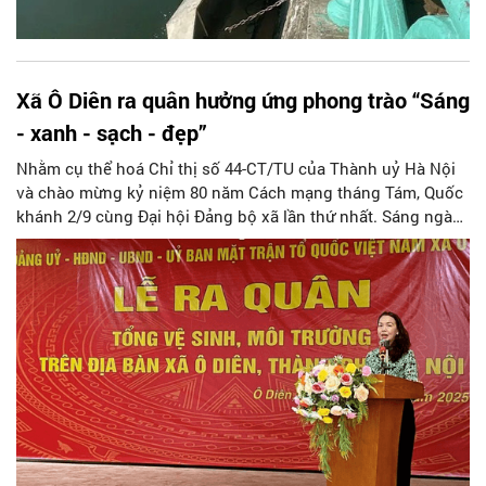
Xã Ô Diên ra quân hưởng ứng phong trào “Sáng
- xanh - sạch - đẹp”
Nhằm cụ thể hoá Chỉ thị số 44-CT/TU của Thành uỷ Hà Nội
và chào mừng kỷ niệm 80 năm Cách mạng tháng Tám, Quốc
khánh 2/9 cùng Đại hội Đảng bộ xã lần thứ nhất. Sáng ngày
2/8, UBND xã Ô Diên đã tổ chức lễ ra quân tổng vệ sinh môi
trường tại Đình Phan Long, Cụm 5, Tân Hội.