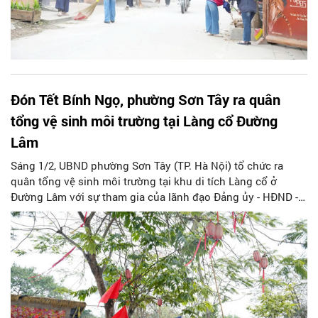
Đón Tết Bính Ngọ, phường Sơn Tây ra quân
tổng vệ sinh môi trường tại Làng cổ Đường
Lâm
Sáng 1/2, UBND phường Sơn Tây (TP. Hà Nội) tổ chức ra
quân tổng vệ sinh môi trường tại khu di tích Làng cổ ở
Đường Lâm với sự tham gia của lãnh đạo Đảng ủy - HĐND -
UBND - Ủy ban MTTQ phường; cán bộ, công chức các
phòng, ban, ngành, đoàn thể và nhân dân các tổ dân phố
Mông Phụ, Đông Sàng, Cam Lâm, Cam Thịnh, Đoài Giáp.