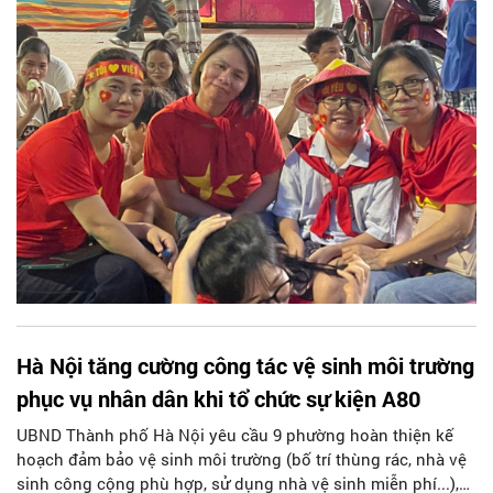
toàn, an ninh, trật tự, vệ sinh môi trường, y tế dịp Lễ Quốc
khánh 2/9.
Hà Nội tăng cường công tác vệ sinh môi trường
phục vụ nhân dân khi tổ chức sự kiện A80
UBND Thành phố Hà Nội yêu cầu 9 phường hoàn thiện kế
hoạch đảm bảo vệ sinh môi trường (bố trí thùng rác, nhà vệ
sinh công cộng phù hợp, sử dụng nhà vệ sinh miễn phí...),