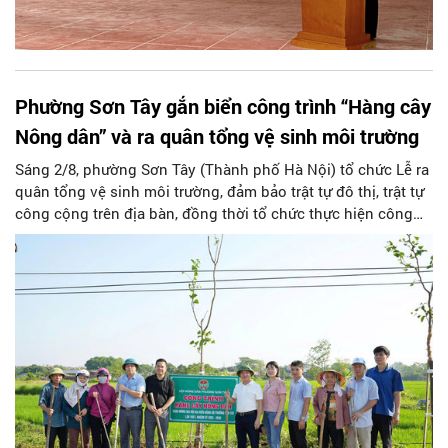
Phường Sơn Tây gắn biển công trình “Hàng cây
Nông dân” và ra quân tổng vệ sinh môi trường
Sáng 2/8, phường Sơn Tây (Thành phố Hà Nội) tổ chức Lễ ra
quân tổng vệ sinh môi trường, đảm bảo trật tự đô thị, trật tự
công cộng trên địa bàn, đồng thời tổ chức thực hiện công
trình “Hàng cây Nông dân” Chào mừng kỷ niệm 80 năm
Cách mạng tháng Tám thành công (19/8/1945 - 19/8/2025);
Quốc khánh 2/9 và chào mừng Đại hội đại biểu Đảng bộ
phường Sơn Tây lần thứ I, nhiệm kỳ 2025 - 2030.