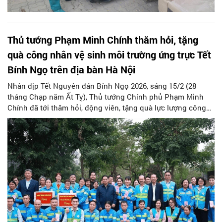
Thủ tướng Phạm Minh Chính thăm hỏi, tặng
quà công nhân vệ sinh môi trường ứng trực Tết
Bính Ngọ trên địa bàn Hà Nội
Nhân dịp Tết Nguyên đán Bính Ngọ 2026, sáng 15/2 (28
tháng Chạp năm Ất Tỵ), Thủ tướng Chính phủ Phạm Minh
Chính đã tới thăm hỏi, động viên, tặng quà lực lượng công
nhân lao động vệ sinh môi trường đang ứng trực trên địa
bàn Thủ đô Hà Nội. Cùng đi với Thủ tướng có Ủy viên Ban
Thường vụ Thành ủy, Phó Chủ tịch UBND Thành phố Hà Nội
Nguyễn Mạnh Quyền.