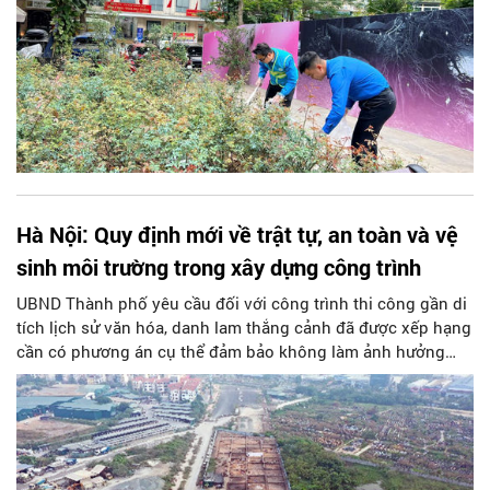
Hà Nội: Quy định mới về trật tự, an toàn và vệ
sinh môi trường trong xây dựng công trình
UBND Thành phố yêu cầu đối với công trình thi công gần di
tích lịch sử văn hóa, danh lam thắng cảnh đã được xếp hạng
cần có phương án cụ thể đảm bảo không làm ảnh hưởng
đến không gian, cảnh quan, tầm nhìn hoặc giá trị kiến trúc,
thẩm mỹ của di tích. Sử dụng giải pháp thi công hạn chế tối
đa rung chấn, tiếng ồn, bụi và tác động tiêu cực khác...