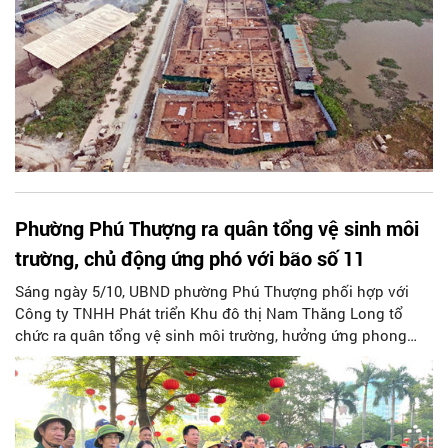
Phường Phú Thượng ra quân tổng vệ sinh môi
trường, chủ động ứng phó với bão số 11
Sáng ngày 5/10, UBND phường Phú Thượng phối hợp với
Công ty TNHH Phát triển Khu đô thị Nam Thăng Long tổ
chức ra quân tổng vệ sinh môi trường, hưởng ứng phong
trào “Sáng - Xanh - Sạch - Đẹp”. Hoạt động diễn ra trong
không khí khẩn trương, trách nhiệm, thể hiện tinh thần chủ
động của chính quyền và nhân dân địa phương trong việc
bảo vệ môi trường, giữ gìn cảnh quan đô thị và sẵn sàng
ứng phó với cơn bão số 11 đang tiến gần.