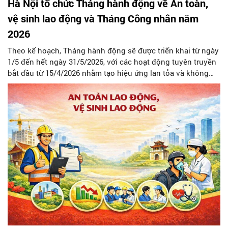
Hà Nội tổ chức Tháng hành động về An toàn,
vệ sinh lao động và Tháng Công nhân năm
2026
Theo kế hoạch, Tháng hành động sẽ được triển khai từ ngày
1/5 đến hết ngày 31/5/2026, với các hoạt động tuyên truyền
bắt đầu từ 15/4/2026 nhằm tạo hiệu ứng lan tỏa và không
khí sôi nổi trong toàn xã hội. Các hoạt động được tổ chức
đồng bộ tại các cơ quan quản lý nhà nước, khu công nghiệp,
cụm công nghiệp, doanh nghiệp, hợp tác xã và các làng
nghề.