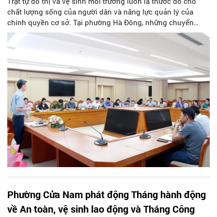
Trật tự đô thị và vệ sinh môi trường luôn là thước đo cho
chất lượng sống của người dân và năng lực quản lý của
chính quyền cơ sở. Tại phường Hà Đông, những chuyển
biến tích cực thời gian qua là không thể phủ nhận. Tuy
nhiên, sự xuất hiện của các “điểm nghẽn” kinh niên như chợ
cóc, bãi xe tự phát hay rác thải tồn đọng vẫn đang thách
thức diện mạo văn minh.
Phường Cửa Nam phát động Tháng hành động
về An toàn, vệ sinh lao động và Tháng Công