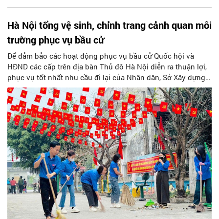
Hà Nội tổng vệ sinh, chỉnh trang cảnh quan môi
trường phục vụ bầu cử
Để đảm bảo các hoạt động phục vụ bầu cử Quốc hội và
HĐND các cấp trên địa bàn Thủ đô Hà Nội diễn ra thuận lợi,
phục vụ tốt nhất nhu cầu đi lại của Nhân dân, Sở Xây dựng
đã ban hành thông báo số 350/TB-SXD về việc kiểm tra, tổng
vệ sinh hệ thống kết cấu hạ tầng giao thông.