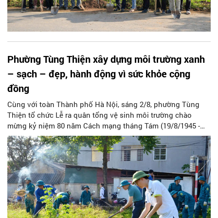
Phường Tùng Thiện xây dựng môi trường xanh
– sạch – đẹp, hành động vì sức khỏe cộng
đồng
Cùng với toàn Thành phố Hà Nội, sáng 2/8, phường Tùng
Thiện tổ chức Lễ ra quân tổng vệ sinh môi trường chào
mừng kỷ niệm 80 năm Cách mạng tháng Tám (19/8/1945 -
19/8/2025) và Quốc khánh nước Cộng hòa XHCN Việt Nam
(2/9/1945 - 2/9/2025). Dự lễ ra quân có các đồng chí Nguyễn
Viết Đạt – Phó Bí thư Đảng ủy, Chủ tịch UBND phường; Vũ
Dư Hùng – Chủ tịch Ủy ban MTTQ Việt Nam phường;
Nguyễn Hải Anh – Phó Chủ tịch UBND phường.