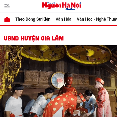
Theo Dòng Sự Kiện
Văn Hóa
Văn Học - Nghệ Thuậ
UBND HUYỆN GIA LÂM