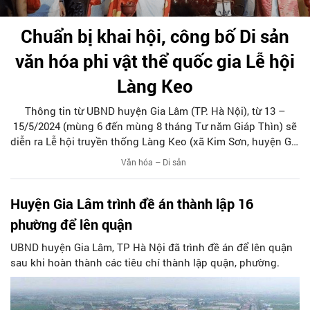
Chuẩn bị khai hội, công bố Di sản
văn hóa phi vật thể quốc gia Lễ hội
Làng Keo
Thông tin từ UBND huyện Gia Lâm (TP. Hà Nội), từ 13 –
15/5/2024 (mùng 6 đến mùng 8 tháng Tư năm Giáp Thìn) sẽ
diễn ra Lễ hội truyền thống Làng Keo (xã Kim Sơn, huyện Gia
Lâm) và Lễ Công bố Quyết định Lễ hội Làng Keo là Di sản
Văn hóa – Di sản
văn hóa phi vật thể Quốc gia.
Huyện Gia Lâm trình đề án thành lập 16
phường để lên quận
UBND huyện Gia Lâm, TP Hà Nội đã trình đề án để lên quận
sau khi hoàn thành các tiêu chí thành lập quận, phường.