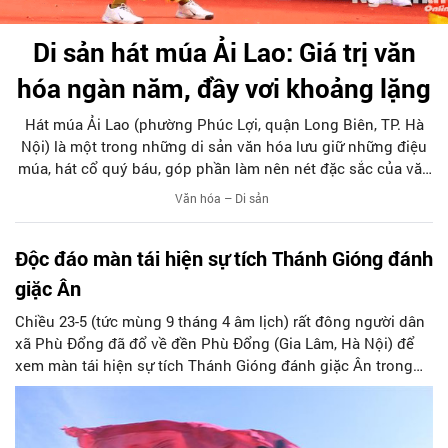
Di sản hát múa Ải Lao: Giá trị văn
hóa ngàn năm, đầy vơi khoảng lặng
Hát múa Ải Lao (phường Phúc Lợi, quận Long Biên, TP. Hà
Nội) là một trong những di sản văn hóa lưu giữ những điệu
múa, hát cổ quý báu, góp phần làm nên nét đặc sắc của văn
hóa dân gian Hà Nội nói riêng và Việt Nam nói chung.
Văn hóa – Di sản
Độc đáo màn tái hiện sự tích Thánh Gióng đánh
giặc Ân
Chiều 23-5 (tức mùng 9 tháng 4 âm lịch) rất đông người dân
xã Phù Đổng đã đổ về đền Phù Đổng (Gia Lâm, Hà Nội) để
xem màn tái hiện sự tích Thánh Gióng đánh giặc Ân trong
Hội Gióng (xã Phù Đổng).