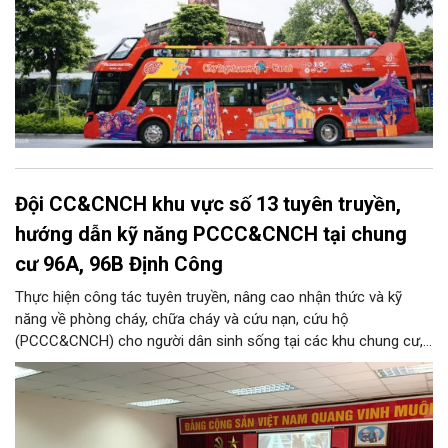
Đội CC&CNCH khu vực số 13 tuyên truyền,
hướng dẫn kỹ năng PCCC&CNCH tại chung
cư 96A, 96B Định Công
Thực hiện công tác tuyên truyền, nâng cao nhận thức và kỹ
năng về phòng cháy, chữa cháy và cứu nạn, cứu hộ
(PCCC&CNCH) cho người dân sinh sống tại các khu chung cư,
ngày 31/7/2026, Đội Cảnh sát chữa cháy và cứu nạn, cứu hộ
khu vực số 13 - Phòng Cảnh sát PCCC&CNCH, Công an thành
phố Hà Nội đã phối hợp với Ban quản lý hai tòa nhà chung cư
96A và 96B Định Công (phường Phương Liệt, thành phố Hà Nội)