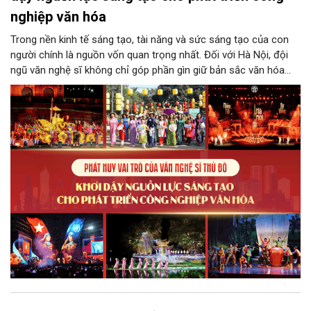
nghiệp văn hóa
Trong nền kinh tế sáng tạo, tài năng và sức sáng tạo của con
người chính là nguồn vốn quan trọng nhất. Đối với Hà Nội, đội
ngũ văn nghệ sĩ không chỉ góp phần gìn giữ bản sắc văn hóa
mà còn giữ vai trò trung tâm trong quá trình hình thành các sản
phẩm công nghiệp văn hóa có giá trị. Khơi dậy, phát huy và tạo
điều kiện để nguồn lực sáng tạo ấy phát triển sẽ là “chìa khóa”
để Hà Nội khai thác hiệu quả tiềm năng văn hóa, nâng cao năng
lực cạnh tranh và khẳng định vị thế của một trung tâm sáng tạo
trong kỷ nguyên mới.