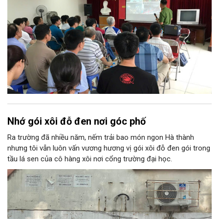
tổ chức buổi tuyên truyền, phổ biến kiến thức và kỹ năng về
PCCC&CNCH.
Nhớ gói xôi đỗ đen nơi góc phố
Ra trường đã nhiều năm, nếm trải bao món ngon Hà thành
nhưng tôi vẫn luôn vấn vương hương vị gói xôi đỗ đen gói trong
tầu lá sen của cô hàng xôi nơi cổng trường đại học.