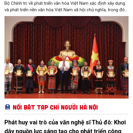
Bộ Chính trị về phát triển văn hóa Việt Nam xác định xây dựng
và phát triển nền văn hóa Việt Nam xã hội chủ nghĩa, trong đó
con người là trung tâm, chủ thể, mục tiêu, động lực của phát
triển; các giá trị văn hóa giữ vai trò nền tảng, chuẩn mực và
được thẩm thấu trong mọi lĩnh vực của đời sống xã hội...
Nổi bật Tạp chí Người Hà Nội
Phát huy vai trò của văn nghệ sĩ Thủ đô: Khơi
dậy nguồn lực sáng tạo cho phát triển công