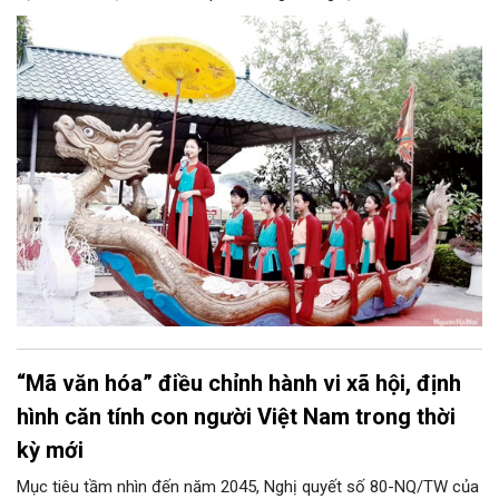
Nghệ nhân ưu tú, các câu lạc bộ, nhóm thực hành, nghệ nhân
và người thực hành di sản. Đáng chú ý, Hà Nội quyết định giữ
nguyên mức hỗ trợ rất cao cho các câu lạc bộ và nhóm thực
hành di sản văn hóa phi vật thể.
“Mã văn hóa” điều chỉnh hành vi xã hội, định
hình căn tính con người Việt Nam trong thời
kỳ mới
Mục tiêu tầm nhìn đến năm 2045, Nghị quyết số 80-NQ/TW của