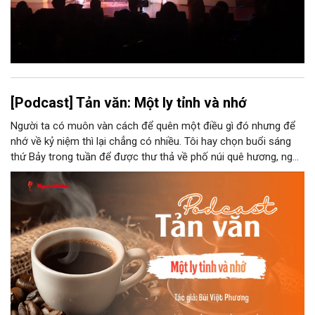
[Podcast] Tản văn: Một ly tỉnh và nhớ
Người ta có muôn vàn cách để quên một điều gì đó nhưng để
nhớ về kỷ niệm thì lại chẳng có nhiều. Tôi hay chọn buổi sáng
thứ Bảy trong tuần để được thư thả về phố núi quê hương, ngồi
đợi giọt đắng của đất đai, mưa nắng điểm từng nhịp xuống
chiếc ly sứ như đợi thời gian mở cánh cửa diệu kì của mình.