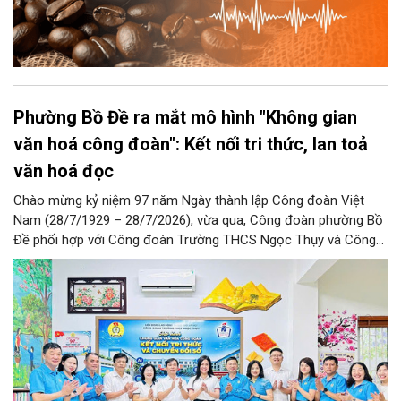
Phường Bồ Đề ra mắt mô hình "Không gian
văn hoá công đoàn": Kết nối tri thức, lan toả
văn hoá đọc
Chào mừng kỷ niệm 97 năm Ngày thành lập Công đoàn Việt
Nam (28/7/1929 – 28/7/2026), vừa qua, Công đoàn phường Bồ
Đề phối hợp với Công đoàn Trường THCS Ngọc Thụy và Công
đoàn Trường Tiểu học Ái Mộ B tổ chức Lễ ra mắt Mô hình
“Không gian văn hóa công đoàn”.