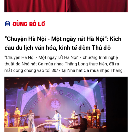
Đừng bỏ lỡ
“Chuyện Hà Nội - Một ngày rất Hà Nội”: Kích
cầu du lịch văn hóa, kinh tế đêm Thủ đô
“Chuyện Hà Nội - Một ngày rất Hà Nội” - chương trình nghệ
thuật do Nhà hát Ca múa nhạc Thăng Long thực hiện, đã ra
mắt công chúng vào tối 30/7 tại Nhà hát Ca múa nhạc Thăng
Long (số 31 - 33 phố Lương Văn Can, phường Hoàn Kiếm).