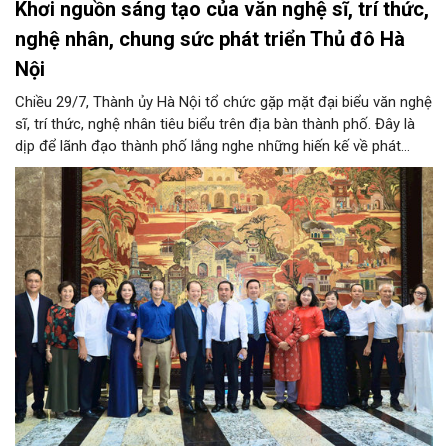
Khơi nguồn sáng tạo của văn nghệ sĩ, trí thức,
nghệ nhân, chung sức phát triển Thủ đô Hà
Nội
Chiều 29/7, Thành ủy Hà Nội tổ chức gặp mặt đại biểu văn nghệ
sĩ, trí thức, nghệ nhân tiêu biểu trên địa bàn thành phố. Đây là
dịp để lãnh đạo thành phố lắng nghe những hiến kế về phát
triển khoa học công nghệ, đổi mới sáng tạo, công nghiệp văn
hóa và phát huy nguồn lực con người, góp phần tạo động lực
mới cho sự phát triển nhanh, bền vững của Thủ đô.