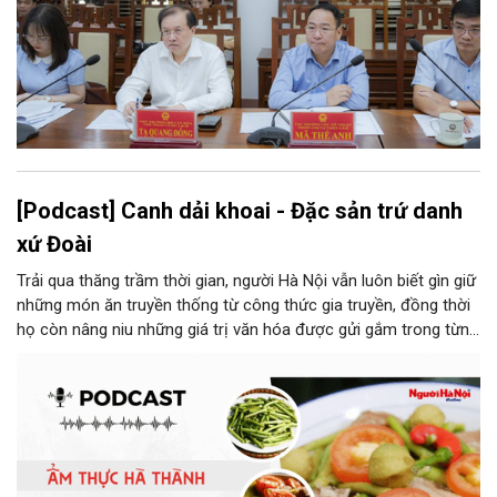
[Podcast] Canh dải khoai - Đặc sản trứ danh
xứ Đoài
Trải qua thăng trầm thời gian, người Hà Nội vẫn luôn biết gìn giữ
những món ăn truyền thống từ công thức gia truyền, đồng thời
họ còn nâng niu những giá trị văn hóa được gửi gắm trong từng
món ăn, từ cách chọn nguyên liệu, chế biến đến cách thưởng
thức. Và canh dải khoai là một món ăn như thế.