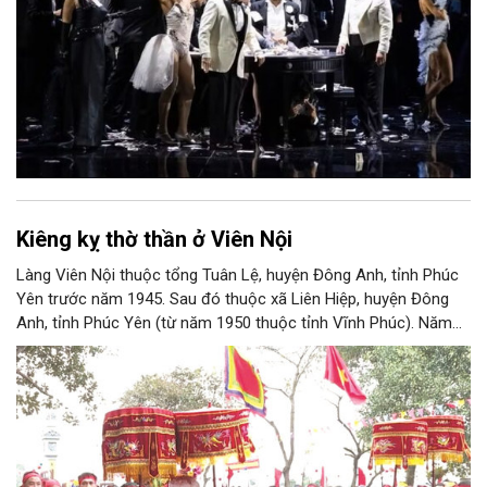
Kiêng kỵ thờ thần ở Viên Nội
Làng Viên Nội thuộc tổng Tuân Lệ, huyện Đông Anh, tỉnh Phúc
Yên trước năm 1945. Sau đó thuộc xã Liên Hiệp, huyện Đông
Anh, tỉnh Phúc Yên (từ năm 1950 thuộc tỉnh Vĩnh Phúc). Năm
1961, làng được sáp nhập vào Hà Nội. Năm 1965, Viên Nội
thuộc xã Vân Nội; từ ngày 1/7/2025 thuộc xã Phúc Thịnh, Hà
Nội. Viên Nội thờ hai vị thần là Đống Băng và Uông Tá (thời
Hùng Vương thứ 18) cùng Diệu La công chúa, nữ tướng thời Hai
Bà Trưng.