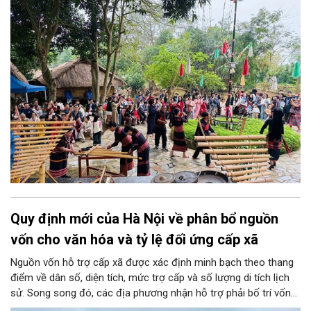
đưa văn hóa trở thành nguồn lực phát triển. Đó là định hướng
được nhấn mạnh trong Thông báo số 573-TB/TU ngày
16/7/2026 của Văn phòng Thành ủy về kết luận của đồng chí
Trần Đức Thắng, Ủy viên Bộ Chính trị, Bí thư Thành ủy tại buổi
làm việc với Làng Văn hóa - Du lịch các dân tộc Việt Nam.
Quy định mới của Hà Nội về phân bổ nguồn
vốn cho văn hóa và tỷ lệ đối ứng cấp xã
Nguồn vốn hỗ trợ cấp xã được xác định minh bạch theo thang
điểm về dân số, diện tích, mức trợ cấp và số lượng di tích lịch
sử. Song song đó, các địa phương nhận hỗ trợ phải bố trí vốn
đối ứng tối thiểu từ 10% đến 20% tùy điều kiện ngân sách thực