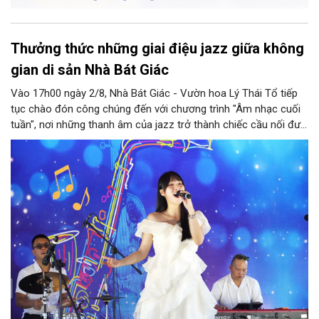
Thưởng thức những giai điệu jazz giữa không
gian di sản Nhà Bát Giác
Vào 17h00 ngày 2/8, Nhà Bát Giác - Vườn hoa Lý Thái Tổ tiếp
tục chào đón công chúng đến với chương trình "Âm nhạc cuối
tuần", nơi những thanh âm của jazz trở thành chiếc cầu nối đưa
nhiều nền văn hóa gặp gỡ trong không gian di sản giữa lòng Thủ
đô. Từ những tác phẩm kinh điển của thế giới đến những giai
điệu Việt Nam đậm chất tự sự, chương trình mở ra một hành
trình thưởng thức âm nhạc đa tầng cảm xúc, góp phần bồi đắp
diện mạo văn hóa của Hà Nội - Thành phố sáng tạo.