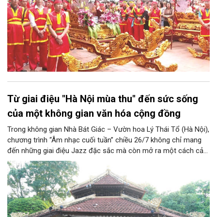
Từ giai điệu "Hà Nội mùa thu" đến sức sống
của một không gian văn hóa cộng đồng
Trong không gian Nhà Bát Giác – Vườn hoa Lý Thái Tổ (Hà Nội),
chương trình “Âm nhạc cuối tuần” chiều 26/7 không chỉ mang
đến những giai điệu Jazz đặc sắc mà còn mở ra một cách cảm
nhận mới về Hà Nội. Điểm nhấn của chương trình là ca khúc “Hà
Nội mùa thu” của nhạc sĩ Vũ Thanh đã đưa hình ảnh Thủ đô
hiện lên bằng vẻ đẹp tinh tế, giàu chiều sâu văn hóa, qua đó
khẳng định vai trò của nghệ thuật trong việc kiến tạo không
gian văn hóa cộng đồng và lan tỏa những giá trị bền vững của
thành phố.