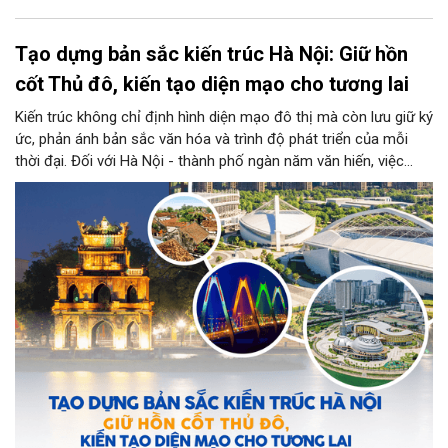
Tạo dựng bản sắc kiến trúc Hà Nội: Giữ hồn
cốt Thủ đô, kiến tạo diện mạo cho tương lai
Kiến trúc không chỉ định hình diện mạo đô thị mà còn lưu giữ ký
ức, phản ánh bản sắc văn hóa và trình độ phát triển của mỗi
thời đại. Đối với Hà Nội - thành phố ngàn năm văn hiến, việc
kiến tạo những công trình mới hài hòa với không gian lịch sử,
đồng thời phát huy vai trò của đội ngũ kiến trúc sư trong bảo
tồn và sáng tạo, là yêu cầu quan trọng để xây dựng Thủ đô
"Văn hiến - Văn minh - Hiện đại", đáp ứng yêu cầu phát triển
trong thời kỳ mới.