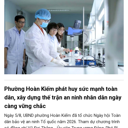
công nghệ, đổi mới sáng tạo và chuyển đổi số toàn diện trong
mọi lĩnh vực…
Phường Hoàn Kiếm phát huy sức mạnh toàn
dân, xây dựng thế trận an ninh nhân dân ngày
càng vững chắc
Ngày 5/8, UBND phường Hoàn Kiếm đã tổ chức Ngày hội Toàn
dân bảo vệ an ninh Tổ quốc năm 2026. Tham dự chương trình
có đồng chí Vũ Đại Thắng - Ủy viên Trung ương Đảng, Phó Bí