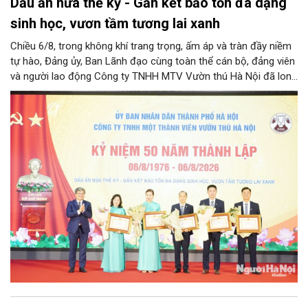
Dấu ấn nửa thế kỷ - Gắn kết bảo tồn đa dạng
sinh học, vươn tầm tương lai xanh
Chiều 6/8, trong không khí trang trọng, ấm áp và tràn đầy niềm
tự hào, Đảng ủy, Ban Lãnh đạo cùng toàn thể cán bộ, đảng viên
và người lao động Công ty TNHH MTV Vườn thú Hà Nội đã long
trọng tổ chức Lễ kỷ niệm 50 năm ngày thành lập Công ty
(06/8/1976 – 06/8/2026). Sự kiện đánh dấu cột mốc vàng son
nửa thế kỷ xây dựng, trưởng thành và cống hiến không ngừng
nghỉ của đơn vị công ích trọng điểm, gắn liền với ký ức của biết
bao thế hệ người dân Thủ đô và du khách thập phương.