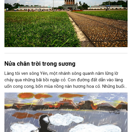
Nửa chân trời trong sương
Làng tôi ven sông Yên, một nhánh sông quanh năm lững lờ
chảy qua những bãi bồi ngập cỏ. Con đường đất dẫn vào làng
uốn cong cong, bốn mùa nồng nàn hương hoa cỏ. Những buổi
hoàng hôn, khi nắng đã dịu xuống phía cuối sông, đám hoa tím
lại thẫm màu như có ai vừa rắc lên một lớp khói.