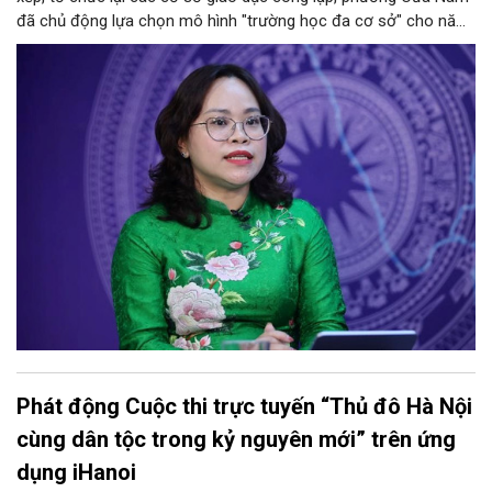
đã chủ động lựa chọn mô hình "trường học đa cơ sở" cho năm
học 2026 - 2027. Phương án này vừa giúp tinh gọn đầu mối
quản lý, nâng cao hiệu quả khai thác cơ sở vật chất, vừa bảo
đảm nguyên tắc "không làm xáo trộn điểm học", giữ vững tâm
lý cho học sinh và phụ huynh. Trao đổi với Phóng viên Tạp chí
Người Hà Nội, đồng chí Trịnh Ngọc Trâm - UVBTV, Phó Chủ tịch
UBND phường Cửa Nam đã làm rõ nh
Phát động Cuộc thi trực tuyến “Thủ đô Hà Nội
cùng dân tộc trong kỷ nguyên mới” trên ứng
dụng iHanoi