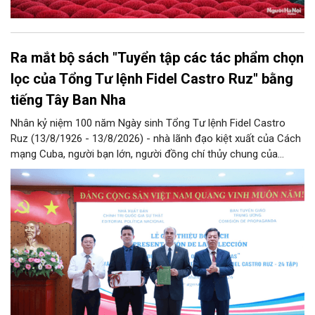
Ra mắt bộ sách "Tuyển tập các tác phẩm chọn
lọc của Tổng Tư lệnh Fidel Castro Ruz" bằng
tiếng Tây Ban Nha
Nhân kỷ niệm 100 năm Ngày sinh Tổng Tư lệnh Fidel Castro
Ruz (13/8/1926 - 13/8/2026) - nhà lãnh đạo kiệt xuất của Cách
mạng Cuba, người bạn lớn, người đồng chí thủy chung của
Đảng, Nhà nước và nhân dân Việt Nam, chiều 5/8, tại Hà Nội,
Nhà xuất bản Chính trị quốc gia Sự thật phối hợp với Ban Tuyên
giáo Trung ương tổ chức Lễ giới thiệu bộ sách “Tuyển tập các
tác phẩm chọn lọc của Tổng Tư lệnh Fidel Castro Ruz” gồm 24
tập bằng tiếng Tây Ban Nha.