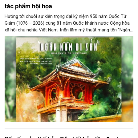
tác phẩm hội họa
Hướng tới chuỗi sự kiện trọng đại kỷ niệm 950 năm Quốc Tử
Giám (1076 – 2026) cùng 81 năm Quốc khánh nước Cộng hòa
xã hội chủ nghĩa Việt Nam, triển lãm mỹ thuật mang tên “Ngàn
năm di sản” sẽ chính thức khai mạc vào ngày 8/8 tại Nhà Thái
Học, Di tích Quốc gia đặc biệt Văn Miếu – Quốc Tử Giám. Sự
kiện kéo dài đến ngày 25/9/2026 hứa hẹn trở thành điểm đến
văn hóa đầy sức hút, góp phần làm phong phú đời sống nghệ
thuật của Thủ đô trong mùa thu này.