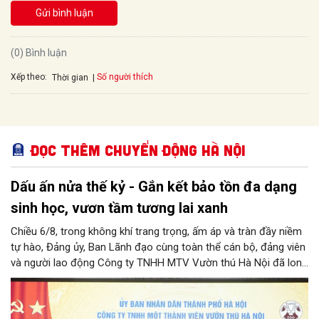
Gửi bình luận
(0) Bình luận
Xếp theo:
Số người thích
Thời gian
Đọc thêm Chuyển động Hà Nội
Dấu ấn nửa thế kỷ - Gắn kết bảo tồn đa dạng
sinh học, vươn tầm tương lai xanh
Chiều 6/8, trong không khí trang trọng, ấm áp và tràn đầy niềm
tự hào, Đảng ủy, Ban Lãnh đạo cùng toàn thể cán bộ, đảng viên
và người lao động Công ty TNHH MTV Vườn thú Hà Nội đã long
trọng tổ chức Lễ kỷ niệm 50 năm ngày thành lập Công ty
(06/8/1976 – 06/8/2026). Sự kiện đánh dấu cột mốc vàng son
nửa thế kỷ xây dựng, trưởng thành và cống hiến không ngừng