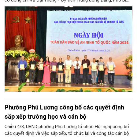
thư Thành ủy, Chủ tịch UBND thành phố; Đại tá Nguyễn Tiến Đạt,
Ủy viên Ban Thường vụ Đảng ủy, Phó Giám đốc Công an thành
phố Hà Nội, cùng dự có các đồng chí đại diện lãnh đạo các Sở,
ban, ngành thuộc Thành phố Hà Nội, các phòng nghiệp vụ Công
an Thành phố Hà Nội.
Phường Phú Lương công bố các quyết định
sắp xếp trường học và cán bộ
Chiều 4/8, UBND phường Phú Lương tổ chức Hội nghị công bố
các quyết định về việc sắp xếp, tổ chức lại và công tác cán bộ