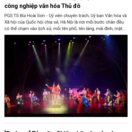
công nghiệp văn hóa Thủ đô
PGS.TS Bùi Hoài Sơn - Uỷ viên chuyên trách, Uỷ ban Văn hóa và
Xã hội của Quốc hội chia sẻ, Hà Nội là nơi mỗi bước chân đều
có thể chạm vào lịch sử, mỗi tên phố, tên làng, mái đình, mặt
hồ, nếp nhà, câu hát, món ăn, làn điệu, nghề thủ công đều có
thể kể một câu chuyện về chiều sâu văn hiến của dân tộc.
Nhưng trong kỷ nguyên mới, câu hỏi đặt ra không chỉ Hà Nội có
bao nhiêu di sản, bao nhiêu văn nghệ sĩ, trí thức, không gian ký
ức, mà là làm thế nào để những giá trị ấy trở thành nguồn lực
phát triển, thành sức mạnh mềm, thành động lực sáng tạo,
thành năng lực cạnh tranh của Thủ đô.