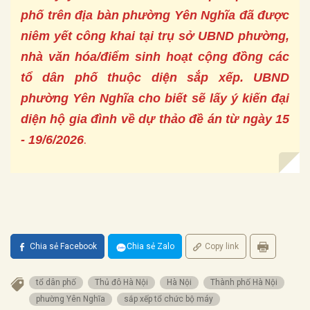
phố trên địa bàn phường Yên Nghĩa đã được
niêm yết công khai tại trụ sở UBND phường,
nhà văn hóa/điểm sinh hoạt cộng đồng các
tổ dân phố thuộc diện sắp xếp. UBND
phường Yên Nghĩa cho biết sẽ lấy ý kiến đại
diện hộ gia đình về dự thảo đề án từ ngày 15
.
- 19/6/2026
Chia sẻ Facebook
Chia sẻ Zalo
Copy link
tổ dân phố
Thủ đô Hà Nội
Hà Nội
Thành phố Hà Nội
phường Yên Nghĩa
sắp xếp tổ chức bộ máy