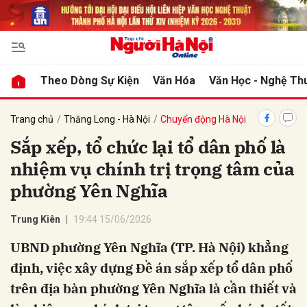
bình luận
Theo Dòng Sự Kiện
Văn Hóa
Văn Học - Nghệ Th
Trang chủ
Thăng Long - Hà Nội
Chuyển động Hà Nội
Sắp xếp, tổ chức lại tổ dân phố là
nhiệm vụ chính trị trọng tâm của
phường Yên Nghĩa
Trung Kiên
19:44 15/06/2026
Hủy
G
UBND phường Yên Nghĩa (TP. Hà Nội) khẳng
định, việc xây dựng Đề án sắp xếp tổ dân phố
trên địa bàn phường Yên Nghĩa là cần thiết và