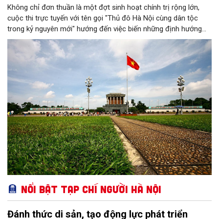
Không chỉ đơn thuần là một đợt sinh hoạt chính trị rộng lớn,
cuộc thi trực tuyến với tên gọi "Thủ đô Hà Nội cùng dân tộc
trong kỷ nguyên mới" hướng đến việc biến những định hướng
chiến lược trong Nghị quyết số 02-NQ/TW của Bộ Chính trị
thành niềm tin, thành nhận thức chung của mỗi người dân.
Nổi bật Tạp chí Người Hà Nội
Đánh thức di sản, tạo động lực phát triển