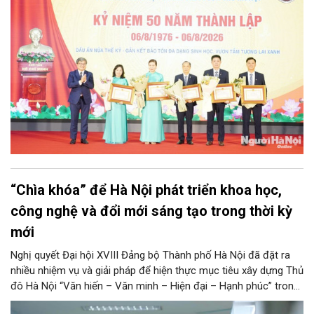
nghỉ của đơn vị công ích trọng điểm, gắn liền với ký ức của biết
bao thế hệ người dân Thủ đô và du khách thập phương.
“Chìa khóa” để Hà Nội phát triển khoa học,
công nghệ và đổi mới sáng tạo trong thời kỳ
mới
Nghị quyết Đại hội XVIII Đảng bộ Thành phố Hà Nội đã đặt ra
nhiều nhiệm vụ và giải pháp để hiện thực mục tiêu xây dựng Thủ
đô Hà Nội “Văn hiến – Văn minh – Hiện đại – Hạnh phúc” trong
thời kỳ mới. Trong đó, Hà Nội sẽ thúc đẩy phát triển khoa học,