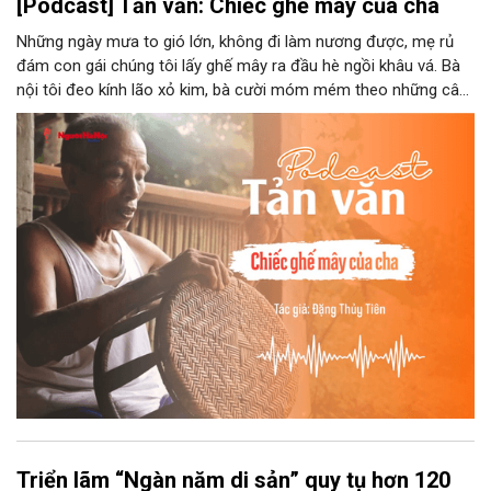
[Podcast] Tản văn: Chiếc ghế mây của cha
Những ngày mưa to gió lớn, không đi làm nương được, mẹ rủ
đám con gái chúng tôi lấy ghế mây ra đầu hè ngồi khâu vá. Bà
nội tôi đeo kính lão xỏ kim, bà cười móm mém theo những câu
chuyện kể tếu táo của đám trẻ chúng tôi. Chiếc ghế mây phát
ra âm thanh kin kít chịu đựng sức nặng cơ thể con người theo
những điệu cười khúc khích.
Triển lãm “Ngàn năm di sản” quy tụ hơn 120