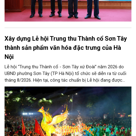
Xây dựng Lễ hội Trung thu Thành cổ Sơn Tây
thành sản phẩm văn hóa đặc trưng của Hà
Nội
Lễ hội “Trung thu Thành cổ - Sơn Tây xứ Đoài” năm 2026 do
UBND phường Sơn Tây (TP Hà Nội) tổ chức sẽ diễn ra từ cuối
tháng 8/2026. Hiện tại, công tác chuẩn bị Lễ hội đang được
chính quyền phường Sơn Tây cùng các phòng, ban, ngành, đơn
vị và 25 tổ dân phố khẩn trương triển khai, tạo khí thế sôi nổi,
sẵn sàng mang đến cho Nhân dân và du khách một mùa Trung
thu quy mô, đặc sắc và giàu bản sắc văn hóa xứ Đoài.