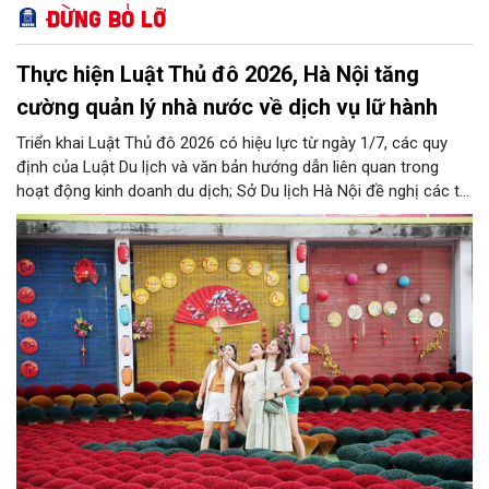
Đừng bỏ lỡ
Thực hiện Luật Thủ đô 2026, Hà Nội tăng
cường quản lý nhà nước về dịch vụ lữ hành
Triển khai Luật Thủ đô 2026 có hiệu lực từ ngày 1/7, các quy
định của Luật Du lịch và văn bản hướng dẫn liên quan trong
hoạt động kinh doanh du dịch; Sở Du lịch Hà Nội đề nghị các tổ
chức, đơn vị, doanh nghiệp kinh doanh dịch vụ lữ hành trên địa
bàn thành phố thực hiện một số nội dung quan trọng. Qua đó
góp phần thực hiện thắng lợi các mục tiêu phát triển du lịch Hà
Nội năm 2026 và giai đoạn tiếp theo.