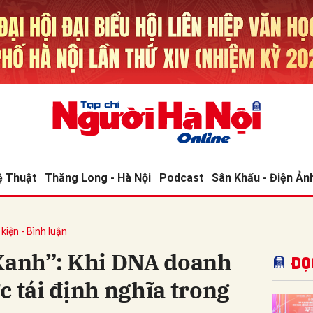
bình luận
ệ Thuật
Thăng Long - Hà Nội
Podcast
Sân Khấu - Điện Ản
kiện - Bình luận
Hủy
G
“Xanh”: Khi DNA doanh
Đọ
c tái định nghĩa trong