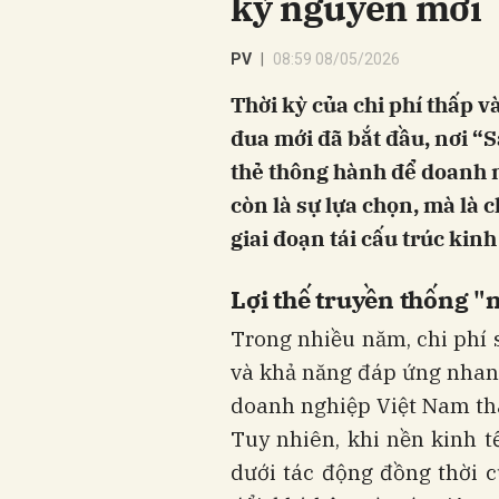
kỷ nguyên mới
PV
08:59 08/05/2026
Thời kỳ của chi phí thấp v
đua mới đã bắt đầu, nơi “S
thẻ thông hành để doanh n
còn là sự lựa chọn, mà là
giai đoạn tái cấu trúc kinh
Lợi thế truyền thống "
Trong nhiều năm, chi phí 
và khả năng đáp ứng nhanh
doanh nghiệp Việt Nam th
Tuy nhiên, khi nền kinh t
dưới tác động đồng thời củ