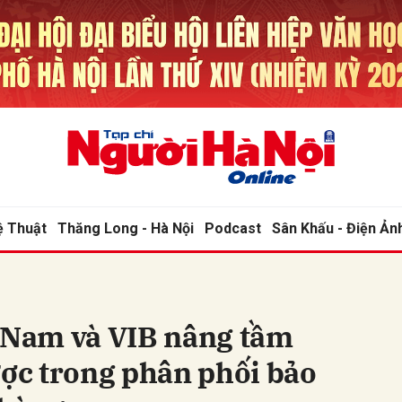
bình luận
ệ Thuật
Thăng Long - Hà Nội
Podcast
Sân Khấu - Điện Ản
Hủy
G
t Nam và VIB nâng tầm
ược trong phân phối bảo