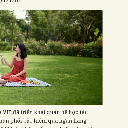
ọng tâm.
 VIB đã triển khai quan hệ hợp tác
 phân phối bảo hiểm qua ngân hàng