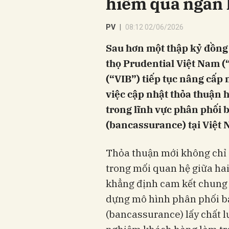
hiểm qua ngân
PV
08:12 02/06/2026
Sau hơn một thập kỷ đồn
thọ Prudential Việt Nam 
(“VIB”) tiếp tục nâng cấp
việc cập nhật thỏa thuận 
trong lĩnh vực phân phối
(bancassurance) tại Việt 
Thỏa thuận mới không chỉ 
trong mối quan hệ giữa hai
khẳng định cam kết chung c
dựng mô hình phân phối b
(bancassurance) lấy chất l