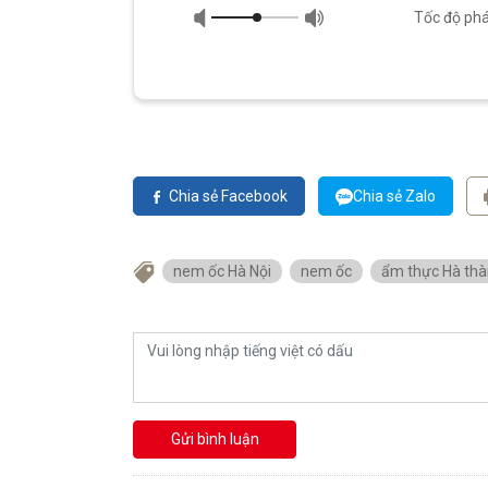
Tốc độ phá
Chia sẻ Facebook
Chia sẻ Zalo
nem ốc Hà Nội
nem ốc
ẩm thực Hà th
Gửi bình luận