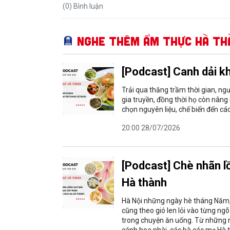
(0) Bình luận
Nghe thêm Ẩm thực Hà th
[Podcast] Canh dải kh
Trải qua thăng trầm thời gian, ng
gia truyền, đồng thời họ còn nâng
chọn nguyên liệu, chế biến đến cá
20:00 28/07/2026
[Podcast] Chè nhãn l
Hà thành
Hà Nội những ngày hè tháng Năm,
cũng theo gió len lỏi vào từng ng
trong chuyện ăn uống. Từ những n
cánh hoa nhài, các bà các mẹ Hà 