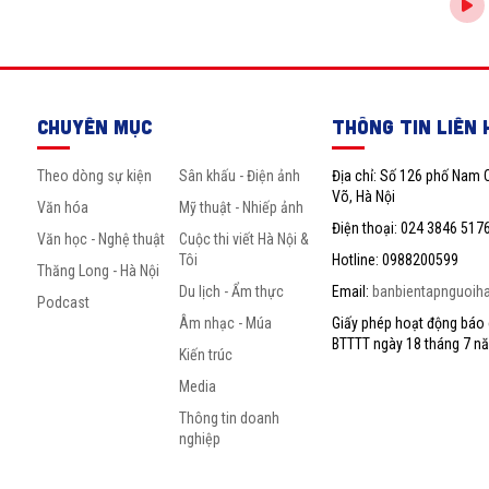
CHUYÊN MỤC
THÔNG TIN LIÊN 
Theo dòng sự kiện
Sân khấu - Điện ảnh
Địa chỉ: Số 126 phố Nam 
Võ, Hà Nội
Văn hóa
Mỹ thuật - Nhiếp ảnh
Điện thoại: 024 3846 517
Văn học - Nghệ thuật
Cuộc thi viết Hà Nội &
Tôi
Hotline: 0988200599
Thăng Long - Hà Nội
Du lịch - Ẩm thực
Email:
banbientapnguoih
Podcast
Âm nhạc - Múa
Giấy phép hoạt động báo c
BTTTT ngày 18 tháng 7 n
Kiến trúc
Media
Thông tin doanh
nghiệp