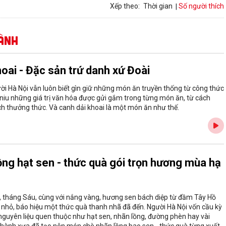
Số người thích
Xếp theo:
Thời gian
ành
oai - Đặc sản trứ danh xứ Đoài
ười Hà Nội vẫn luôn biết gìn giữ những món ăn truyền thống từ công thức
 niu những giá trị văn hóa được gửi gắm trong từng món ăn, từ cách
ch thưởng thức. Và canh dải khoai là một món ăn như thế.
ồng hạt sen - thức quà gói trọn hương mùa hạ
 tháng Sáu, cùng với nắng vàng, hương sen bách diệp từ đầm Tây Hồ
õ nhỏ, báo hiệu một thức quà thanh nhã đã đến. Người Hà Nội vốn cầu kỳ
guyên liệu quen thuộc như hạt sen, nhãn lồng, đường phèn hay vài
thành xưa đã tạo nên món chè nhãn lồng bao sen - thức quà từng xuất