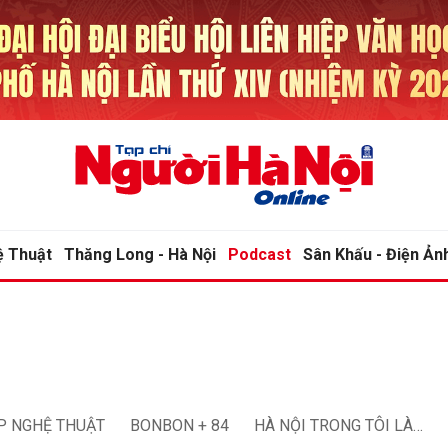
bình luận
bình luận
ệ Thuật
Thăng Long - Hà Nội
Podcast
Sân Khấu - Điện Ản
Hủy
Hủy
G
G
P NGHỆ THUẬT
BONBON + 84
HÀ NỘI TRONG TÔI LÀ…