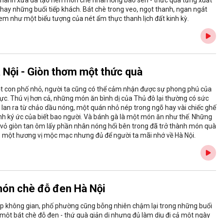
 hay những buổi tiếp khách. Bát chè trong veo, ngọt thanh, ngan ngát
m như một biểu tượng của nét ẩm thực thanh lịch đất kinh kỳ.
 Nội - Giòn thơm một thức quà
một con phố nhỏ, người ta cũng có thể cảm nhận được sự phong phú của
ực. Thú vị hơn cả, những món ăn bình dị của Thủ đô lại thường có sức
 lan ra từ chảo dầu nóng, một quán nhỏ nép trong ngõ hay vài chiếc ghế
ành ký ức của biết bao người. Và bánh gà là một món ăn như thế. Những
 vỏ giòn tan ôm lấy phần nhân nóng hổi bên trong đã trở thành món quà
 một hương vị mộc mạc nhưng đủ để người ta mãi nhớ về Hà Nội.
món chè đỗ đen Hà Nội
ắp không gian, phố phường cũng bỗng nhiên chậm lại trong những buổi
n một bát chè đỗ đen - thứ quà giản dị nhưng đủ làm dịu đi cả một ngày