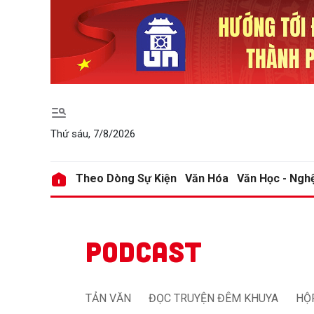
Gửi 
Gửi 
Thứ sáu, 7/8/2026
Theo Dòng Sự Kiện
Văn Hóa
Văn Học - Ngh
PODCAST
TẢN VĂN
ĐỌC TRUYỆN ĐÊM KHUYA
HỘ