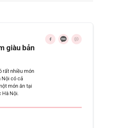
m giàu bản
ó rất nhiều món
 Nội có cả
 một món ăn tại
 Hà Nội.