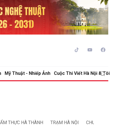
h
Mỹ Thuật - Nhiếp Ảnh
Cuộc Thi Viết Hà Nội & Tôi
ửi
ửi
ẨM THỰC HÀ THÀNH
TRẠM HÀ NỘI
CHUYỆN NGƯỜI HÀ 