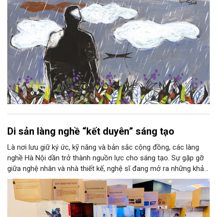
Di sản làng nghề “kết duyên” sáng tạo
Là nơi lưu giữ ký ức, kỹ năng và bản sắc cộng đồng, các làng
nghề Hà Nội dần trở thành nguồn lực cho sáng tạo. Sự gặp gỡ
giữa nghệ nhân và nhà thiết kế, nghệ sĩ đang mở ra những khả
năng phát triển mới cho thủ công đương đại trên nền tảng di
sản. Từ những cuộc “kết duyên” đầy cảm hứng ấy, Hà Nội đang
khơi thông mạch ngầm của hệ sinh thái thủ công, biến vốn cổ
thành động lực bền vững cho tương lai.