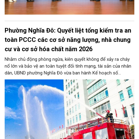
Phường Nghĩa Đô: Quyết liệt tổng kiểm tra an
toàn PCCC các cơ sở năng lượng, nhà chung
cư và cơ sở hóa chất năm 2026
Nhằm chủ động phòng ngừa, kiên quyết không để xảy ra cháy
nổ lớn và bảo vệ an toàn tuyệt đối tính mạng, tài sản của nhân
dân, UBND phường Nghĩa Đô vừa ban hành Kế hoạch số
276/KH-UBND. Theo đó, từ nay đến trước ngày 25/11/2026,
phường Nghĩa Đô sẽ ra quân kiểm tra định kỳ và đột xuất đối
với 100% cơ sở năng lượng, nhà chung cư (bao gồm nhà tập
thể, nhà đa năng/hỗn hợp) và cơ sở hóa chất trên toàn địa bàn,
đặc biệt dứt điểm kiểm tra toàn bộ các cơ sở nhà chung cư.