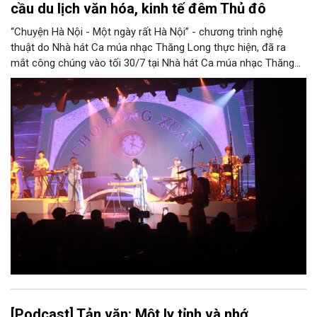
cầu du lịch văn hóa, kinh tế đêm Thủ đô
“Chuyện Hà Nội - Một ngày rất Hà Nội” - chương trình nghệ
thuật do Nhà hát Ca múa nhạc Thăng Long thực hiện, đã ra
mắt công chúng vào tối 30/7 tại Nhà hát Ca múa nhạc Thăng
Long (số 31 - 33 phố Lương Văn Can, phường Hoàn Kiếm).
[Podcast] Tản văn: Một ly tỉnh và nhớ