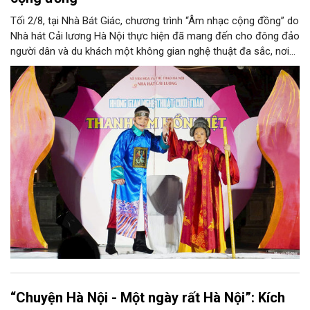
Tối 2/8, tại Nhà Bát Giác, chương trình “Âm nhạc cộng đồng” do
Nhà hát Cải lương Hà Nội thực hiện đã mang đến cho đông đảo
người dân và du khách một không gian nghệ thuật đa sắc, nơi
những làn điệu cải lương, ca cổ, tân cổ và các tiết mục múa
hòa quyện trong không gian của phố đi bộ hồ Hoàn Kiếm. Đặc
biệt, chương trình có sự giao lưu của các nghệ sĩ đến từ
phương Nam, góp phần tạo nên cuộc gặp gỡ nghệ thuật giàu
cảm xúc.
“Chuyện Hà Nội - Một ngày rất Hà Nội”: Kích