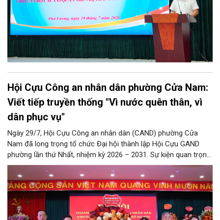
Hội Cựu Công an nhân dân phường Cửa Nam:
Viết tiếp truyền thống "Vì nước quên thân, vì
dân phục vụ"
Ngày 29/7, Hội Cựu Công an nhân dân (CAND) phường Cửa
Nam đã long trọng tổ chức Đại hội thành lập Hội Cựu GAND
phường lần thứ Nhất, nhiệm kỳ 2026 – 2031. Sự kiện quan trọng
này đánh dấu mốc kiện toàn tổ chức, mở ra chặng đường mới
nhằm tập hợp, đoàn kết và phát huy tối đa kinh nghiệm, trí tuệ
của lực lượng cựu CAND trong công tác giữ gìn an ninh trật tự,
phục vụ Nhân dân và phát triển địa phương.