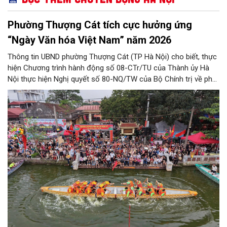
Phường Thượng Cát tích cực hưởng ứng
“Ngày Văn hóa Việt Nam” năm 2026
Thông tin UBND phường Thượng Cát (TP Hà Nội) cho biết, thực
hiện Chương trình hành động số 08-CTr/TU của Thành ủy Hà
Nội thực hiện Nghị quyết số 80-NQ/TW của Bộ Chính trị về phát
triển Văn hóa Việt Nam; Kế hoạch của UBND Thành phố Hà Nội,
phường Thượng Cát tổ chức nhiều hoạt động trong tháng
11/2026 hưởng ứng “Ngày Văn hóa Việt Nam” năm 2026 trên
địa bàn.