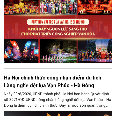
điều kiện để nguồn lực sáng tạo ấy phát triển sẽ là “chìa khóa”
để Hà Nội khai thác hiệu quả tiềm năng văn hóa, nâng cao năng
lực cạnh tranh và khẳng định vị thế của một trung tâm sáng tạo
trong kỷ nguyên mới.
Hà Nội chính thức công nhận điểm du lịch
Làng nghề dệt lụa Vạn Phúc - Hà Đông
Ngày 03/8/2026, UBND thành phố Hà Nội ban hành Quyết định
số 3971/QĐ-UBND công nhận Làng nghề dệt lụa Vạn Phúc - Hà
Đông là điểm du lịch chính thức. Đây là mốc son quan trọng
trong hành trình bảo tồn di sản văn hóa, đồng thời tạo cơ hội