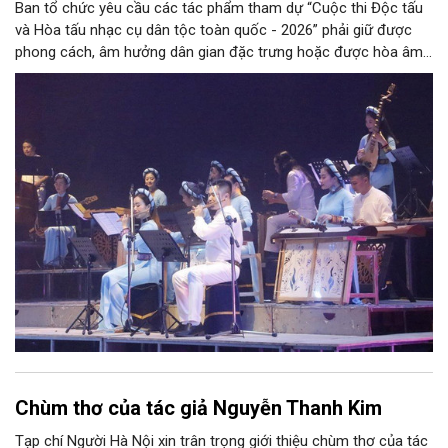
Ban tổ chức yêu cầu các tác phẩm tham dự “Cuộc thi Độc tấu
và Hòa tấu nhạc cụ dân tộc toàn quốc - 2026” phải giữ được
phong cách, âm hưởng dân gian đặc trưng hoặc được hòa âm,
phối khí mới trên nền tảng làn điệu âm nhạc truyền thống Việt
Nam, đồng thời phải được trình diễn trực tiếp bằng nhạc cụ dân
tộc.
Chùm thơ của tác giả Nguyễn Thanh Kim
Tạp chí Người Hà Nội xin trân trọng giới thiệu chùm thơ của tác