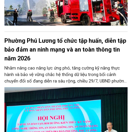
Phường Phú Lương tổ chức tập huấn, diễn tập
bảo đảm an ninh mạng và an toàn thông tin
năm 2026
Nhằm nâng cao năng lực ứng phó, tăng cường kỹ năng thực
hành và bảo vệ vững chắc hệ thống dữ liệu trong bối cảnh
chuyển đổi số đang diễn ra sâu rộng, chiều 29/7, UBND phường
Phú Lương đã tổ chức thành công Hội nghị tập huấn và diễn
tập công tác bảo đảm an ninh mạng, an ninh dữ liệu năm 2026.
Chương trình được thiết kế bài bản, hướng tới đối tượng là toàn
thể đội ngũ cán bộ, công chức, viên chức và người lao động
đang trực tiếp công tác tại các cơ quan, đơn vị, phòng ban
chuyên môn trên địa bàn phường.