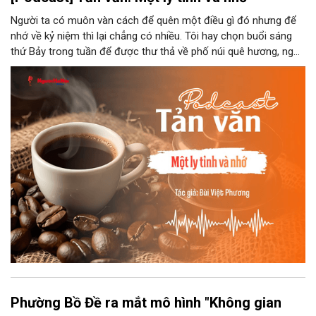
Người ta có muôn vàn cách để quên một điều gì đó nhưng để
nhớ về kỷ niệm thì lại chẳng có nhiều. Tôi hay chọn buổi sáng
thứ Bảy trong tuần để được thư thả về phố núi quê hương, ngồi
đợi giọt đắng của đất đai, mưa nắng điểm từng nhịp xuống
chiếc ly sứ như đợi thời gian mở cánh cửa diệu kì của mình.
Phường Bồ Đề ra mắt mô hình "Không gian