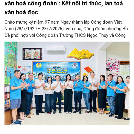
văn hoá công đoàn": Kết nối tri thức, lan toả
văn hoá đọc
Chào mừng kỷ niệm 97 năm Ngày thành lập Công đoàn Việt
Nam (28/7/1929 – 28/7/2026), vừa qua, Công đoàn phường Bồ
Đề phối hợp với Công đoàn Trường THCS Ngọc Thụy và Công
đoàn Trường Tiểu học Ái Mộ B tổ chức Lễ ra mắt Mô hình
“Không gian văn hóa công đoàn”.