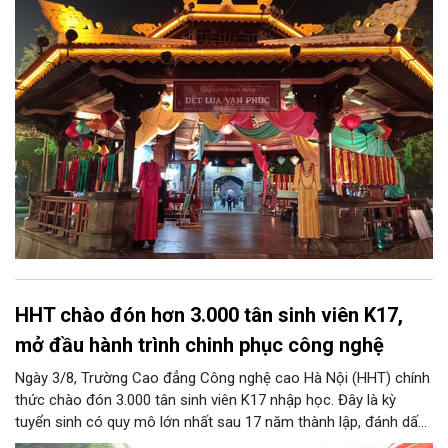
lớn để làng nghề khẳng định vị thế, phát triển du lịch văn hóa
bền vững và lan tỏa tinh hoa lụa Việt.
HHT chào đón hơn 3.000 tân sinh viên K17,
mở đầu hành trình chinh phục công nghệ
Ngày 3/8, Trường Cao đẳng Công nghệ cao Hà Nội (HHT) chính
thức chào đón 3.000 tân sinh viên K17 nhập học. Đây là kỳ
tuyển sinh có quy mô lớn nhất sau 17 năm thành lập, đánh dấu
bước chuyển mình quan trọng của nhà trường.