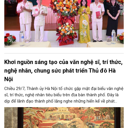
Khơi nguồn sáng tạo của văn nghệ sĩ, trí thức,
nghệ nhân, chung sức phát triển Thủ đô Hà
Nội
Chiều 29/7, Thành ủy Hà Nội tổ chức gặp mặt đại biểu văn nghệ
sĩ, trí thức, nghệ nhân tiêu biểu trên địa bàn thành phố. Đây là
dịp để lãnh đạo thành phố lắng nghe những hiến kế về phát
triển khoa học công nghệ, đổi mới sáng tạo, công nghiệp văn
hóa và phát huy nguồn lực con người, góp phần tạo động lực
mới cho sự phát triển nhanh, bền vững của Thủ đô.