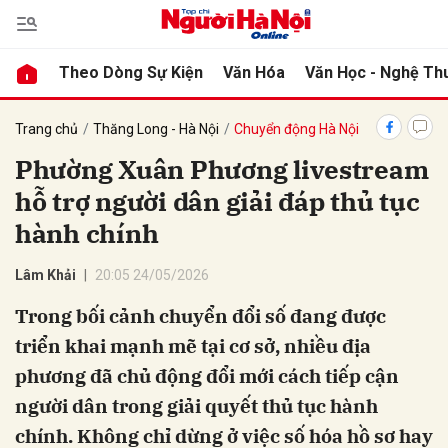
Theo Dòng Sự Kiện
Văn Hóa
Văn Học - Nghệ Th
bình luận
Trang chủ
Thăng Long - Hà Nội
Chuyển động Hà Nội
Phường Xuân Phương livestream
hỗ trợ người dân giải đáp thủ tục
hành chính
Lâm Khải
20:05 24/05/2026
Trong bối cảnh chuyển đổi số đang được
Hủy
G
triển khai mạnh mẽ tại cơ sở, nhiều địa
phương đã chủ động đổi mới cách tiếp cận
người dân trong giải quyết thủ tục hành
chính. Không chỉ dừng ở việc số hóa hồ sơ hay