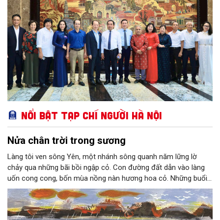
Nổi bật Tạp chí Người Hà Nội
Nửa chân trời trong sương
Làng tôi ven sông Yên, một nhánh sông quanh năm lững lờ
chảy qua những bãi bồi ngập cỏ. Con đường đất dẫn vào làng
uốn cong cong, bốn mùa nồng nàn hương hoa cỏ. Những buổi
hoàng hôn, khi nắng đã dịu xuống phía cuối sông, đám hoa tím
lại thẫm màu như có ai vừa rắc lên một lớp khói.