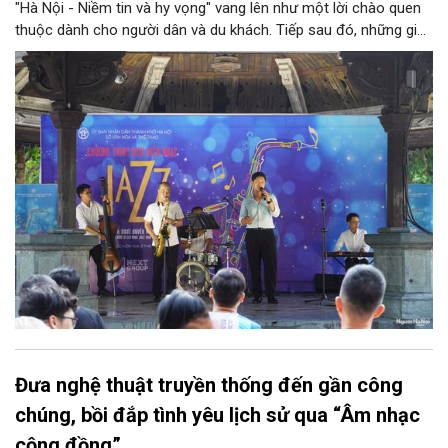
"Hà Nội - Niềm tin và hy vọng" vang lên như một lời chào quen
thuộc dành cho người dân và du khách. Tiếp sau đó, những giai
điệu jazz kinh điển của thế giới lần lượt cất lên qua phần biểu
diễn của NSƯT Quyền Văn Minh và các nghệ sĩ Bình Minh Jazz
Club, mở ra một không gian âm nhạc giàu cảm xúc ngay giữa
trung tâm Thủ đô.
Đưa nghệ thuật truyền thống đến gần công
chúng, bồi đắp tình yêu lịch sử qua “Âm nhạc
cộng đồng”