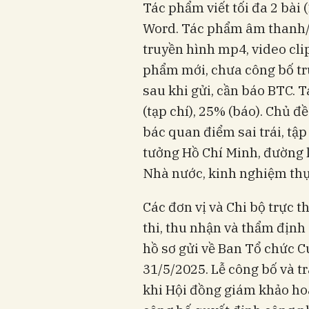
Tác phẩm viết tối đa 2 bài (
Word. Tác phẩm âm thanh/h
truyền hình mp4, video cli
phẩm mới, chưa công bố tr
sau khi gửi, cần báo BTC. 
(tạp chí), 25% (báo). Chủ đ
bác quan điểm sai trái, tậ
tưởng Hồ Chí Minh, đường l
Nhà nước, kinh nghiệm thực
Các đơn vị và Chi bộ trực 
thi, thu nhận và thẩm định 
hồ sơ gửi về Ban Tổ chức C
31/5/2025. Lễ công bố và tr
khi Hội đồng giám khảo ho