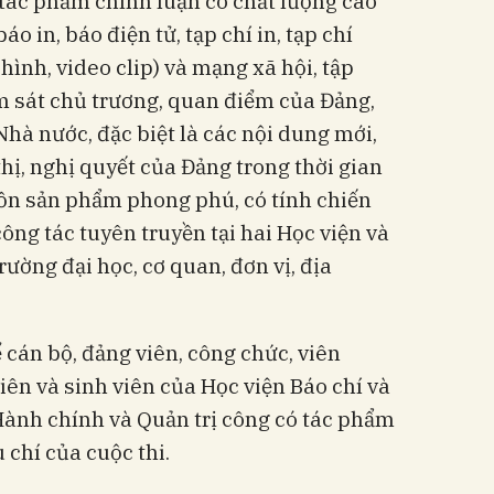
tác phẩm chính luận có chất lượng cao
áo in, báo điện tử, tạp chí in, tạp chí
 hình, video clip) và mạng xã hội, tập
m sát chủ trương, quan điểm của Đảng,
Nhà nước, đặc biệt là các nội dung mới,
 thị, nghị quyết của Đảng trong thời gian
uồn sản phẩm phong phú, có tính chiến
công tác tuyên truyền tại hai Học viện và
rường đại học, cơ quan, đơn vị, địa
ể cán bộ, đảng viên, công chức, viên
iên và sinh viên của Học viện Báo chí và
Hành chính và Quản trị công có tác phẩm
 chí của cuộc thi.