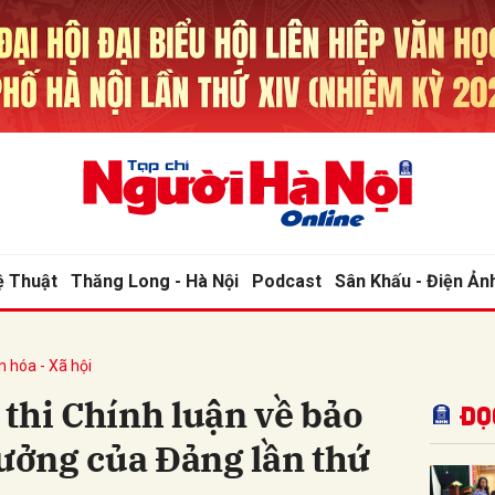
bình luận
ệ Thuật
Thăng Long - Hà Nội
Podcast
Sân Khấu - Điện Ản
n hóa - Xã hội
Hủy
G
thi Chính luận về bảo
Đọ
tưởng của Đảng lần thứ