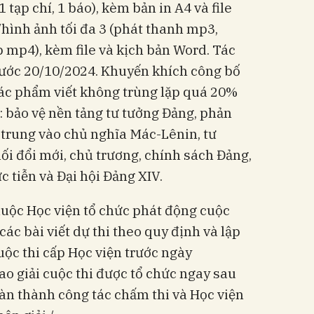
1 tạp chí, 1 báo), kèm bản in A4 và file
ình ảnh tối đa 3 (phát thanh mp3,
p mp4), kèm file và kịch bản Word. Tác
ước 20/10/2024. Khuyến khích công bố
Tác phẩm viết không trùng lặp quá 20%
ề: bảo vệ nền tảng tư tưởng Đảng, phản
p trung vào chủ nghĩa Mác-Lênin, tư
ối đổi mới, chủ trương, chính sách Đảng,
 tiễn và Đại hội Đảng XIV.
thuộc Học viện tổ chức phát động cuộc
các bài viết dự thi theo quy định và lập
uộc thi cấp Học viện trước ngày
ao giải cuộc thi được tổ chức ngay sau
àn thành công tác chấm thi và Học viện