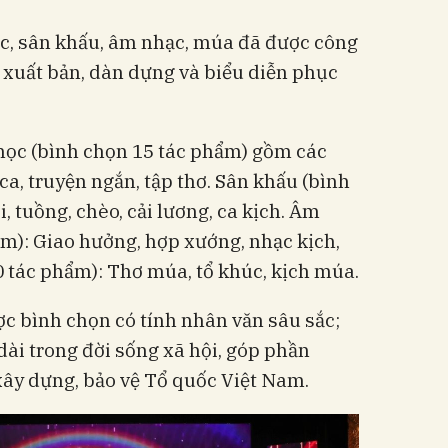
ọc, sân khấu, âm nhạc, múa đã được công
 xuất bản, dàn dựng và biểu diễn phục
n học (bình chọn 15 tác phẩm) gồm các
 ca, truyện ngắn, tập thơ. Sân khấu (bình
, tuồng, chèo, cải lương, ca kịch. Âm
m): Giao hưởng, hợp xướng, nhạc kịch,
 tác phẩm): Thơ múa, tổ khúc, kịch múa.
c bình chọn có tính nhân văn sâu sắc;
dài trong đời sống xã hội, góp phần
xây dựng, bảo vệ Tổ quốc Việt Nam.