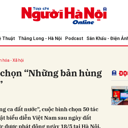
bình luận
ệ Thuật
Thăng Long - Hà Nội
Podcast
Sân Khấu - Điện Ản
n hóa - Xã hội
 chọn “Những bản hùng
Đọ
”
Hủy
G
g ca đất nước", cuộc bình chọn 50 tác
ật biểu diễn Việt Nam sau ngày đất
c được phát động ngày 18/5 tại Hà Nội.