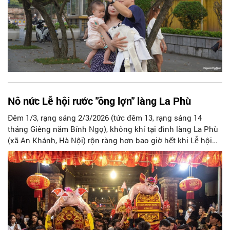
Nô nức Lễ hội rước "ông lợn" làng La Phù
Đêm 1/3, rạng sáng 2/3/2026 (tức đêm 13, rạng sáng 14
tháng Giêng năm Bính Ngọ), không khí tại đình làng La Phù
(xã An Khánh, Hà Nội) rộn ràng hơn bao giờ hết khi Lễ hội
Rước “ông lợn” tưng bừng diễn ra, thu hút hàng nghìn người
dân và du khách thập phương đến chiêm ngưỡng.