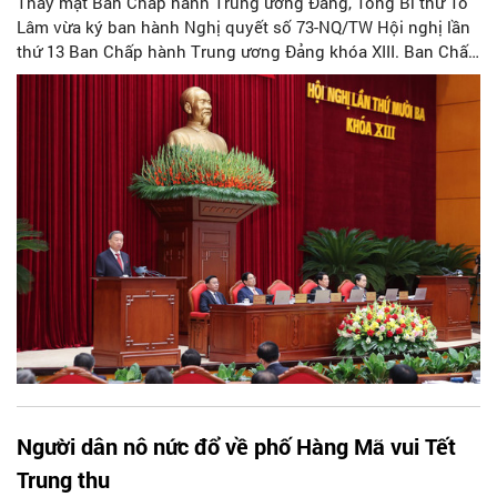
Thay mặt Ban Chấp hành Trung ương Đảng, Tổng Bí thư Tô
Lâm vừa ký ban hành Nghị quyết số 73-NQ/TW Hội nghị lần
thứ 13 Ban Chấp hành Trung ương Đảng khóa XIII. Ban Chấp
hành Trung ương kêu gọi toàn Đảng, toàn dân, toàn quân
chung sức, đồng lòng, đoàn kết, thống nhất, nỗ lực vượt qua
mọi khó khăn, thách thức, hoàn thành thắng lợi nhiệm vụ
phát triển kinh tế - xã hội năm 2025, tổ chức thành công đại
hội đảng bộ các cấp tiến tới Đại hội lần thứ XIV của Đảng.
Người dân nô nức đổ về phố Hàng Mã vui Tết
Trung thu