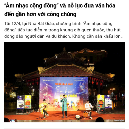
“Âm nhạc cộng đồng” và nỗ lực đưa văn hóa
đến gần hơn với công chúng
Tối 12/4, tại Nhà Bát Giác, chương trình “Âm nhạc cộng
đồng” tiếp tục diễn ra trong khung giờ quen thuộc, thu hút
đông đảo người dân và du khách. Không cần sân khấu lớn
hay dàn dựng phức tạp, chương trình vẫn giữ được sức hút
riêng nhờ cách tổ chức gần gũi, nội dung phong phú và đặc
biệt là khả năng kết nối trực tiếp với công chúng.