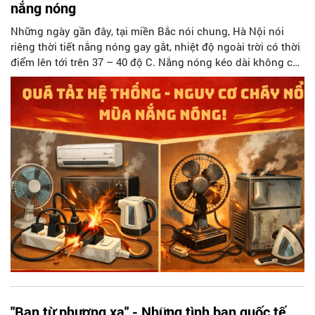
nắng nóng
Những ngày gần đây, tại miền Bắc nói chung, Hà Nội nói
riêng thời tiết nắng nóng gay gắt, nhiệt độ ngoài trời có thời
điểm lên tới trên 37 – 40 độ C. Nắng nóng kéo dài không chỉ
ảnh hưởng trực tiếp đến sức khỏe Nhân dân mà còn làm gia
tăng nguy cơ cháy, nổ, chập điện tại khu dân cư, hộ gia đình,
cơ sở sản xuất, kinh doanh, chợ, nhà trọ, kho bãi và các
điểm tập kết vật liệu dễ cháy.
"Bạn từ phương xa" - Những tình bạn quốc tế