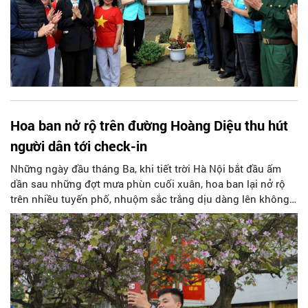
Hoa ban nở rộ trên đường Hoàng Diệu thu hút
người dân tới check-in
Những ngày đầu tháng Ba, khi tiết trời Hà Nội bắt đầu ấm
dần sau những đợt mưa phùn cuối xuân, hoa ban lại nở rộ
trên nhiều tuyến phố, nhuộm sắc trắng dịu dàng lên không
gian Thủ đô. Chỉ kéo dài trong vài tuần ngắn ngủi, mùa hoa
ban nhanh chóng trở thành điểm hẹn của người dân và du
khách, tạo nên những khung cảnh nhộn nhịp trên các con
phố vốn quen thuộc.