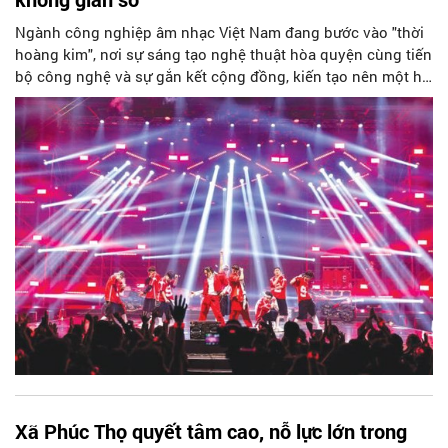
Ngành công nghiệp âm nhạc Việt Nam đang bước vào "thời
hoàng kim", nơi sự sáng tạo nghệ thuật hòa quyện cùng tiến
bộ công nghệ và sự gắn kết cộng đồng, kiến tạo nên một hệ
sinh thái giải trí đầy năng động và tiềm năng bứt phá.
Xã Phúc Thọ quyết tâm cao, nỗ lực lớn trong