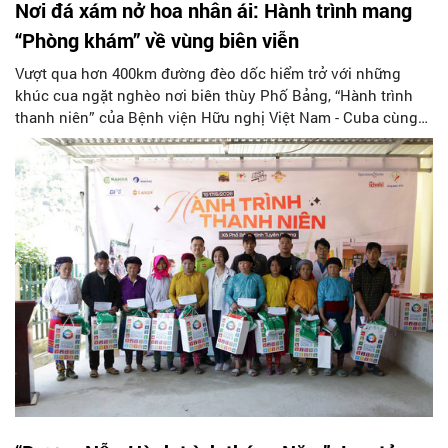
Nơi đá xám nở hoa nhân ái: Hành trình mang
“Phòng khám” về vùng biên viễn
Vượt qua hơn 400km đường đèo dốc hiểm trở với những
khúc cua ngặt nghèo nơi biên thùy Phố Bảng, “Hành trình
thanh niên” của Bệnh viện Hữu nghị Việt Nam - Cuba cùng
các nhà hảo tâm và Câu lạc bộ xe bán tải PVC Bạch Mã đã
mang theo ánh sáng của niềm tin và y đức sưởi ấm hàng
ngàn đồng bào vùng cao. Không chỉ dừng lại ở những viên
thuốc trao tay hay các ca thăm khám dã chiến, chuyến đi từ
ngày 15 đến 17/5 ấy còn tạo nên những câu chuyện lay
động tâm can, gieo mầm cho những giá trị bền vững để
nâng bước tương lai và sưởi ấm những mảnh đời còn nhiều
gian khó giữa muôn trùng đá xám tai mèo.