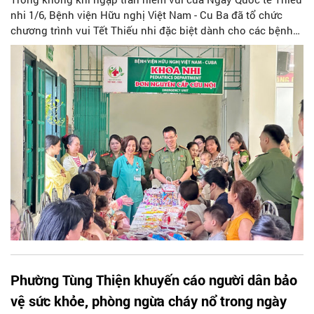
nhi 1/6, Bệnh viện Hữu nghị Việt Nam - Cu Ba đã tổ chức
chương trình vui Tết Thiếu nhi đặc biệt dành cho các bệnh
nhi đang điều trị nội trú tại đây. Chương trình diễn ra trong
không khí vô cùng ấm áp, vui tươi với nhiều hoạt động trải
nghiệm ý nghĩa. Sự kiện không chỉ mang lại tiếng cười rộn
rã mà còn tiếp thêm nguồn động viên tinh thần to lớn cho
các chiến binh nhí đang ngày ngày kiên cường chiến đấu
với bệnh tật để sớm trở về với gia đình.
Phường Tùng Thiện khuyến cáo người dân bảo
vệ sức khỏe, phòng ngừa cháy nổ trong ngày