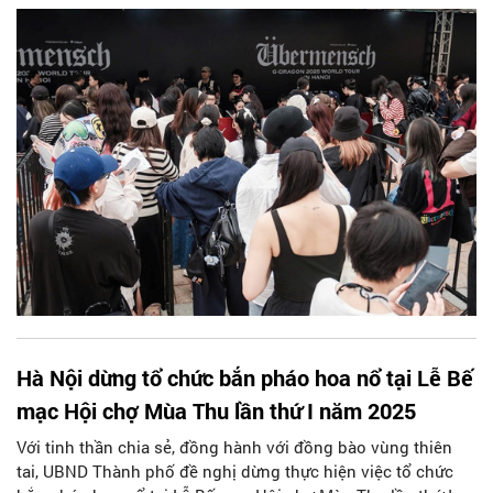
sôi động nhất Hà Nội. Dòng người đổ về mỗi lúc một đông,
khắp nơi đều tràn ngập sắc màu, tiếng cười cùng sự háo hức
của hàng chục ngàn fan sẵn sàng “cháy” hết mình cho đêm
nhạc lịch sử.
Hà Nội dừng tổ chức bắn pháo hoa nổ tại Lễ Bế
mạc Hội chợ Mùa Thu lần thứ I năm 2025
Với tinh thần chia sẻ, đồng hành với đồng bào vùng thiên
tai, UBND Thành phố đề nghị dừng thực hiện việc tổ chức