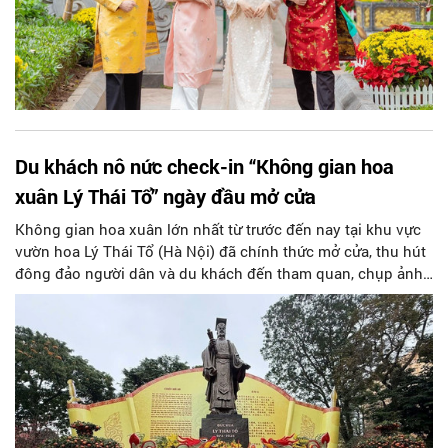
Du khách nô nức check-in “Không gian hoa
xuân Lý Thái Tổ” ngày đầu mở cửa
Không gian hoa xuân lớn nhất từ trước đến nay tại khu vực
vườn hoa Lý Thái Tổ (Hà Nội) đã chính thức mở cửa, thu hút
đông đảo người dân và du khách đến tham quan, chụp ảnh.
Đây là món quà đặc biệt Tập đoàn Sun Group dành tặng
thành phố Hà Nội nhân dịp năm mới Bính Ngọ 2026.