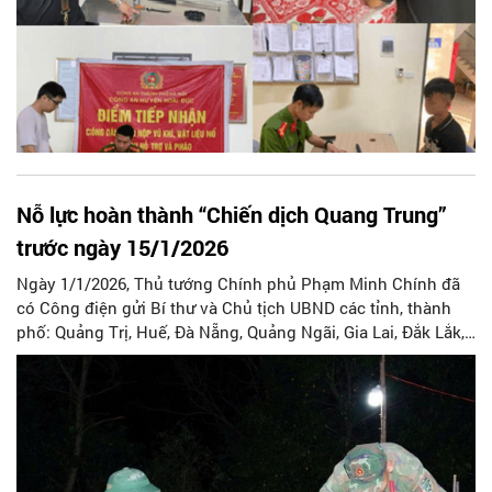
Nỗ lực hoàn thành “Chiến dịch Quang Trung”
trước ngày 15/1/2026
Ngày 1/1/2026, Thủ tướng Chính phủ Phạm Minh Chính đã
có Công điện gửi Bí thư và Chủ tịch UBND các tỉnh, thành
phố: Quảng Trị, Huế, Đà Nẵng, Quảng Ngãi, Gia Lai, Đắk Lắk,
Khánh Hòa và Lâm Đồng; các Bộ trưởng: Quốc phòng, Công
an, Nông nghiệp và Môi trường; Chủ tịch Ủy ban Trung ương
MTTQ Việt Nam về việc nỗ lực hoàn thành “Chiến dịch
Quang Trung” trước ngày 15/1/2026.