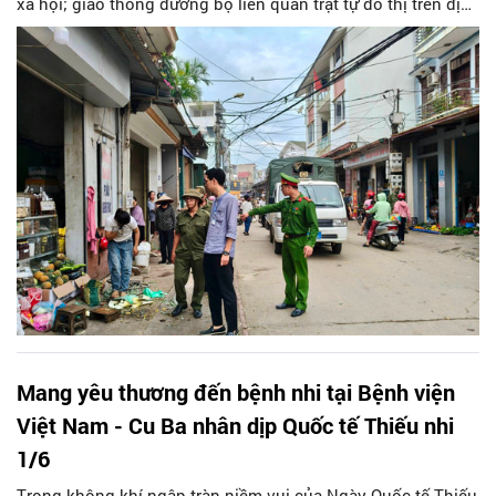
xã hội; giao thông đường bộ liên quan trật tự đô thị trên địa
bàn Thành phố Hà Nội (thực hiện điểm b khoản 1 Điều 14
Luật Thủ đô số 02/2026/QH16) chỉ rõ 28 hành vi vi phạm
hành chính tăng mức tiền phạt bằng 1,5 lần hoặc bằng 2 lần
mức tiền phạt chung do Chính phủ quy định.
Mang yêu thương đến bệnh nhi tại Bệnh viện
Việt Nam - Cu Ba nhân dịp Quốc tế Thiếu nhi
1/6
Trong không khí ngập tràn niềm vui của Ngày Quốc tế Thiếu