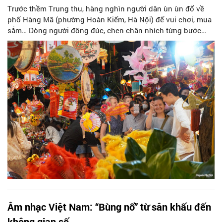
Trước thềm Trung thu, hàng nghìn người dân ùn ùn đổ về
phố Hàng Mã (phường Hoàn Kiếm, Hà Nội) để vui chơi, mua
sắm… Dòng người đông đúc, chen chân nhích từng bước
một.
Âm nhạc Việt Nam: “Bùng nổ” từ sân khấu đến
không gian số