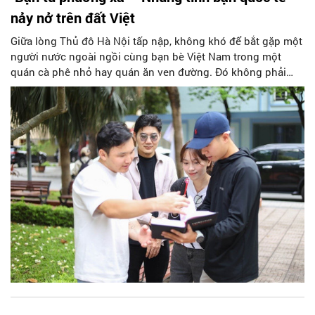
nảy nở trên đất Việt
Giữa lòng Thủ đô Hà Nội tấp nập, không khó để bắt gặp một
người nước ngoài ngồi cùng bạn bè Việt Nam trong một
quán cà phê nhỏ hay quán ăn ven đường. Đó không phải
cảnh trong phim hay ảnh du lịch mà là cuộc sống thực, là
những tình bạn đang lặng lẽ hình thành mỗi ngày trên mảnh
đất này.