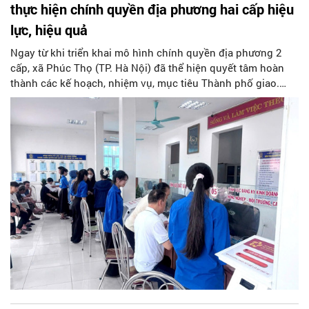
thực hiện chính quyền địa phương hai cấp hiệu
lực, hiệu quả
Ngay từ khi triển khai mô hình chính quyền địa phương 2
cấp, xã Phúc Thọ (TP. Hà Nội) đã thể hiện quyết tâm hoàn
thành các kế hoạch, nhiệm vụ, mục tiêu Thành phố giao.
Trên tinh thần đổi mới, sáng tạo, đoàn kết…, xã Phúc Thọ đã
đạt được nhiều dấu ấn phát triển địa phương, góp phần xây
dựng Thủ đô “Văn hiến – Văn minh – Hiện đại”.