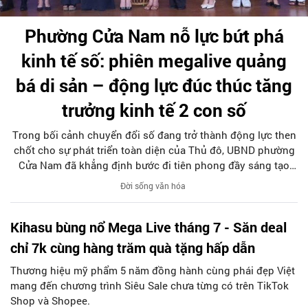
Phường Cửa Nam nỗ lực bứt phá
kinh tế số: phiên megalive quảng
bá di sản – động lực đúc thúc tăng
trưởng kinh tế 2 con số
Trong bối cảnh chuyển đổi số đang trở thành động lực then
chốt cho sự phát triển toàn diện của Thủ đô, UBND phường
Cửa Nam đã khẳng định bước đi tiên phong đầy sáng tạo
khi tổ chức phiên livestream đặc biệt với chủ đề: “MEGALIVE
Đời sống văn hóa
- Phường Cửa Nam – Khám phá di sản, kết nối văn hóa”. Sự
kiện diễn ra ngày 31/7 do phường Cửa Nam tổ chức đã thu
Kihasu bùng nổ Mega Live tháng 7 - Săn deal
hút sự quan tâm đông đảo của hàng ngàn cán bộ, đảng
viên, người dân trên kênh TikTok chính thức của UBND
chỉ 7k cùng hàng trăm quà tặng hấp dẫn
phường Cửa Nam và các kênh của đơn vị đồng hành.
Thương hiệu mỹ phẩm 5 năm đồng hành cùng phái đẹp Việt
mang đến chương trình Siêu Sale chưa từng có trên TikTok
Shop và Shopee.