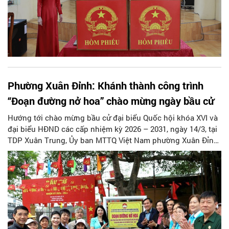
Phường Xuân Đỉnh: Khánh thành công trình
“Đoạn đường nở hoa” chào mừng ngày bầu cử
Hướng tới chào mừng bầu cử đại biểu Quốc hội khóa XVI và
đại biểu HĐND các cấp nhiệm kỳ 2026 – 2031, ngày 14/3, tại
TDP Xuân Trung, Ủy ban MTTQ Việt Nam phường Xuân Đỉnh
tổ chức khánh thành công trình “Đoạn đường nở hoa” và
phát động ra quân tổng vệ sinh môi trường trên địa bàn.