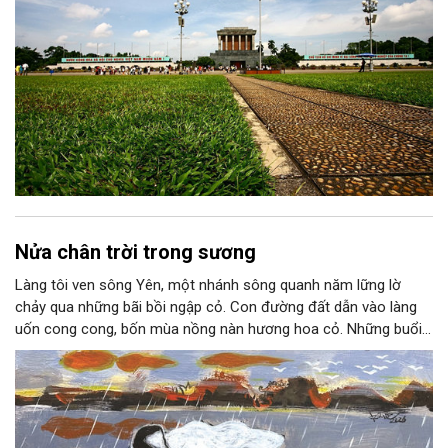
Nửa chân trời trong sương
Làng tôi ven sông Yên, một nhánh sông quanh năm lững lờ
chảy qua những bãi bồi ngập cỏ. Con đường đất dẫn vào làng
uốn cong cong, bốn mùa nồng nàn hương hoa cỏ. Những buổi
hoàng hôn, khi nắng đã dịu xuống phía cuối sông, đám hoa tím
lại thẫm màu như có ai vừa rắc lên một lớp khói.