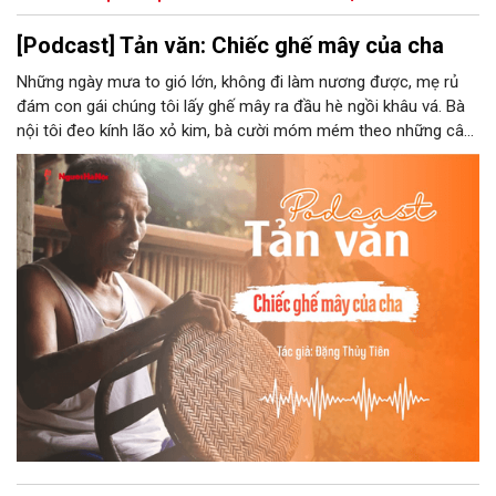
[Podcast] Tản văn: Chiếc ghế mây của cha
Những ngày mưa to gió lớn, không đi làm nương được, mẹ rủ
đám con gái chúng tôi lấy ghế mây ra đầu hè ngồi khâu vá. Bà
nội tôi đeo kính lão xỏ kim, bà cười móm mém theo những câu
chuyện kể tếu táo của đám trẻ chúng tôi. Chiếc ghế mây phát
ra âm thanh kin kít chịu đựng sức nặng cơ thể con người theo
những điệu cười khúc khích.