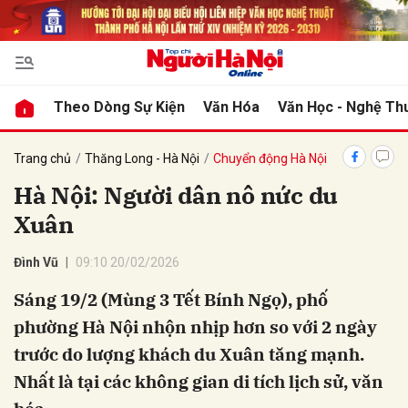
bình luận
Theo Dòng Sự Kiện
Văn Hóa
Văn Học - Nghệ Th
Trang chủ
Thăng Long - Hà Nội
Chuyển động Hà Nội
Hà Nội: Người dân nô nức du
Xuân
Đình Vũ
09:10 20/02/2026
Sáng 19/2 (Mùng 3 Tết Bính Ngọ), phố
Hủy
G
phường Hà Nội nhộn nhịp hơn so với 2 ngày
trước do lượng khách du Xuân tăng mạnh.
Nhất là tại các không gian di tích lịch sử, văn