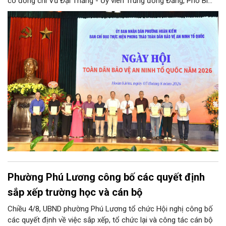
có đồng chí Vũ Đại Thắng - Ủy viên Trung ương Đảng, Phó Bí
thư Thành ủy, Chủ tịch UBND thành phố; Đại tá Nguyễn Tiến Đạt,
Ủy viên Ban Thường vụ Đảng ủy, Phó Giám đốc Công an thành
phố Hà Nội, cùng dự có các đồng chí đại diện lãnh đạo các Sở,
ban, ngành thuộc Thành phố Hà Nội, các phòng nghiệp vụ Công
an Thành phố Hà Nội.
Phường Phú Lương công bố các quyết định
sắp xếp trường học và cán bộ
Chiều 4/8, UBND phường Phú Lương tổ chức Hội nghị công bố
các quyết định về việc sắp xếp, tổ chức lại và công tác cán bộ