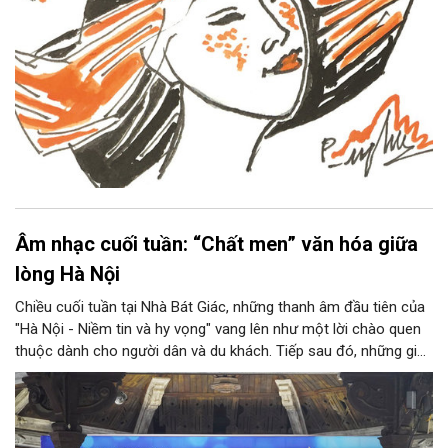
Âm nhạc cuối tuần: “Chất men” văn hóa giữa
lòng Hà Nội
Chiều cuối tuần tại Nhà Bát Giác, những thanh âm đầu tiên của
"Hà Nội - Niềm tin và hy vọng" vang lên như một lời chào quen
thuộc dành cho người dân và du khách. Tiếp sau đó, những giai
điệu jazz kinh điển của thế giới lần lượt cất lên qua phần biểu
diễn của NSƯT Quyền Văn Minh và các nghệ sĩ Bình Minh Jazz
Club, mở ra một không gian âm nhạc giàu cảm xúc ngay giữa
trung tâm Thủ đô.