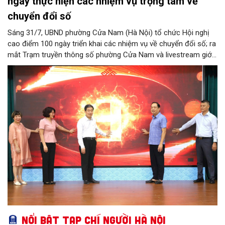
ngày thực hiện các nhiệm vụ trọng tâm về
chuyển đổi số
Sáng 31/7, UBND phường Cửa Nam (Hà Nội) tổ chức Hội nghị
cao điểm 100 ngày triển khai các nhiệm vụ về chuyển đổi số; ra
mắt Trạm truyền thông số phường Cửa Nam và livestream giới
thiệu các sản phẩm du lịch gắn với di sản, văn hóa kiến trúc
trên địa bàn.
Nổi bật Tạp chí Người Hà Nội