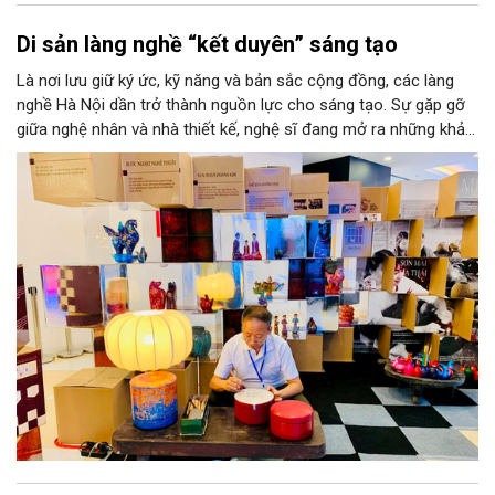
Di sản làng nghề “kết duyên” sáng tạo
Là nơi lưu giữ ký ức, kỹ năng và bản sắc cộng đồng, các làng
nghề Hà Nội dần trở thành nguồn lực cho sáng tạo. Sự gặp gỡ
giữa nghệ nhân và nhà thiết kế, nghệ sĩ đang mở ra những khả
năng phát triển mới cho thủ công đương đại trên nền tảng di
sản. Từ những cuộc “kết duyên” đầy cảm hứng ấy, Hà Nội đang
khơi thông mạch ngầm của hệ sinh thái thủ công, biến vốn cổ
thành động lực bền vững cho tương lai.