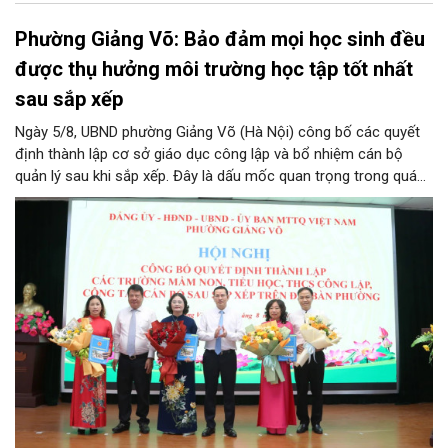
Phường Giảng Võ: Bảo đảm mọi học sinh đều
được thụ hưởng môi trường học tập tốt nhất
sau sắp xếp
Ngày 5/8, UBND phường Giảng Võ (Hà Nội) công bố các quyết
định thành lập cơ sở giáo dục công lập và bổ nhiệm cán bộ
quản lý sau khi sắp xếp. Đây là dấu mốc quan trọng trong quá
trình kiện toàn tổ chức bộ máy, thực hiện chủ trương tinh gọn,
nâng cao hiệu lực, hiệu quả quản lý theo các nghị quyết của
Trung ương và kế hoạch của UBND TP Hà Nội.