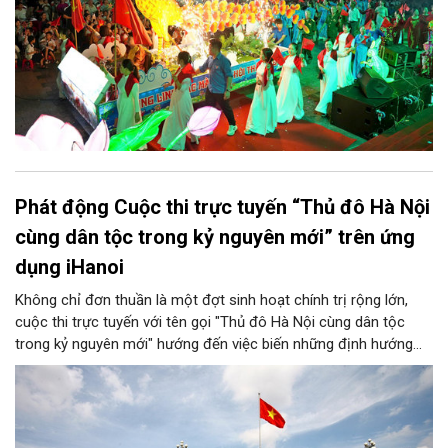
Phát động Cuộc thi trực tuyến “Thủ đô Hà Nội
cùng dân tộc trong kỷ nguyên mới” trên ứng
dụng iHanoi
Không chỉ đơn thuần là một đợt sinh hoạt chính trị rộng lớn,
cuộc thi trực tuyến với tên gọi "Thủ đô Hà Nội cùng dân tộc
trong kỷ nguyên mới" hướng đến việc biến những định hướng
chiến lược trong Nghị quyết số 02-NQ/TW của Bộ Chính trị
thành niềm tin, thành nhận thức chung của mỗi người dân.