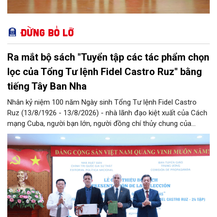
Đừng bỏ lỡ
Ra mắt bộ sách "Tuyển tập các tác phẩm chọn
lọc của Tổng Tư lệnh Fidel Castro Ruz" bằng
tiếng Tây Ban Nha
Nhân kỷ niệm 100 năm Ngày sinh Tổng Tư lệnh Fidel Castro
Ruz (13/8/1926 - 13/8/2026) - nhà lãnh đạo kiệt xuất của Cách
mạng Cuba, người bạn lớn, người đồng chí thủy chung của
Đảng, Nhà nước và nhân dân Việt Nam, chiều 5/8, tại Hà Nội,
Nhà xuất bản Chính trị quốc gia Sự thật phối hợp với Ban Tuyên
giáo Trung ương tổ chức Lễ giới thiệu bộ sách “Tuyển tập các
tác phẩm chọn lọc của Tổng Tư lệnh Fidel Castro Ruz” gồm 24
tập bằng tiếng Tây Ban Nha.