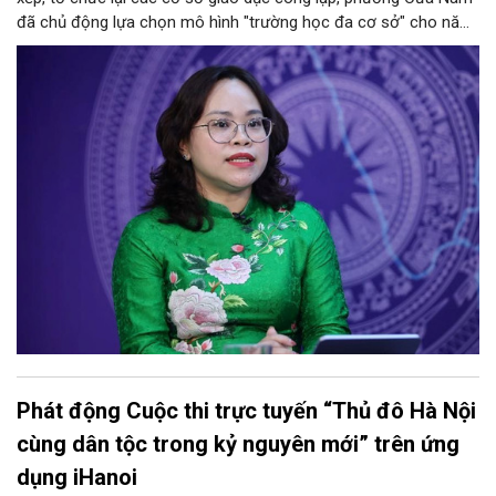
đã chủ động lựa chọn mô hình "trường học đa cơ sở" cho năm
học 2026 - 2027. Phương án này vừa giúp tinh gọn đầu mối
quản lý, nâng cao hiệu quả khai thác cơ sở vật chất, vừa bảo
đảm nguyên tắc "không làm xáo trộn điểm học", giữ vững tâm
lý cho học sinh và phụ huynh. Trao đổi với Phóng viên Tạp chí
Người Hà Nội, đồng chí Trịnh Ngọc Trâm - UVBTV, Phó Chủ tịch
UBND phường Cửa Nam đã làm rõ nh
Phát động Cuộc thi trực tuyến “Thủ đô Hà Nội
cùng dân tộc trong kỷ nguyên mới” trên ứng
dụng iHanoi