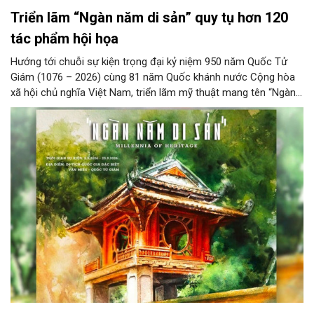
Triển lãm “Ngàn năm di sản” quy tụ hơn 120
tác phẩm hội họa
Hướng tới chuỗi sự kiện trọng đại kỷ niệm 950 năm Quốc Tử
Giám (1076 – 2026) cùng 81 năm Quốc khánh nước Cộng hòa
xã hội chủ nghĩa Việt Nam, triển lãm mỹ thuật mang tên “Ngàn
năm di sản” sẽ chính thức khai mạc vào ngày 8/8 tại Nhà Thái
Học, Di tích Quốc gia đặc biệt Văn Miếu – Quốc Tử Giám. Sự
kiện kéo dài đến ngày 25/9/2026 hứa hẹn trở thành điểm đến
văn hóa đầy sức hút, góp phần làm phong phú đời sống nghệ
thuật của Thủ đô trong mùa thu này.