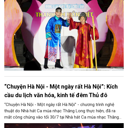
biệt, chương trình có sự giao lưu của các nghệ sĩ đến từ
phương Nam, góp phần tạo nên cuộc gặp gỡ nghệ thuật giàu
cảm xúc.
“Chuyện Hà Nội - Một ngày rất Hà Nội”: Kích
cầu du lịch văn hóa, kinh tế đêm Thủ đô
“Chuyện Hà Nội - Một ngày rất Hà Nội” - chương trình nghệ
thuật do Nhà hát Ca múa nhạc Thăng Long thực hiện, đã ra
mắt công chúng vào tối 30/7 tại Nhà hát Ca múa nhạc Thăng
Long (số 31 - 33 phố Lương Văn Can, phường Hoàn Kiếm).