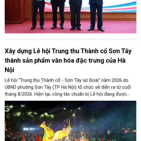
Xây dựng Lễ hội Trung thu Thành cổ Sơn Tây
thành sản phẩm văn hóa đặc trưng của Hà
Nội
Lễ hội “Trung thu Thành cổ - Sơn Tây xứ Đoài” năm 2026 do
UBND phường Sơn Tây (TP Hà Nội) tổ chức sẽ diễn ra từ cuối
tháng 8/2026. Hiện tại, công tác chuẩn bị Lễ hội đang được
chính quyền phường Sơn Tây cùng các phòng, ban, ngành, đơn
vị và 25 tổ dân phố khẩn trương triển khai, tạo khí thế sôi nổi,
sẵn sàng mang đến cho Nhân dân và du khách một mùa Trung
thu quy mô, đặc sắc và giàu bản sắc văn hóa xứ Đoài.