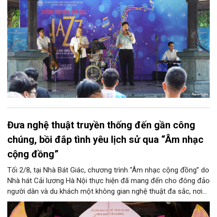
Đưa nghệ thuật truyền thống đến gần công
chúng, bồi đắp tình yêu lịch sử qua “Âm nhạc
cộng đồng”
Tối 2/8, tại Nhà Bát Giác, chương trình “Âm nhạc cộng đồng” do
Nhà hát Cải lương Hà Nội thực hiện đã mang đến cho đông đảo
người dân và du khách một không gian nghệ thuật đa sắc, nơi
những làn điệu cải lương, ca cổ, tân cổ và các tiết mục múa
hòa quyện trong không gian của phố đi bộ hồ Hoàn Kiếm. Đặc