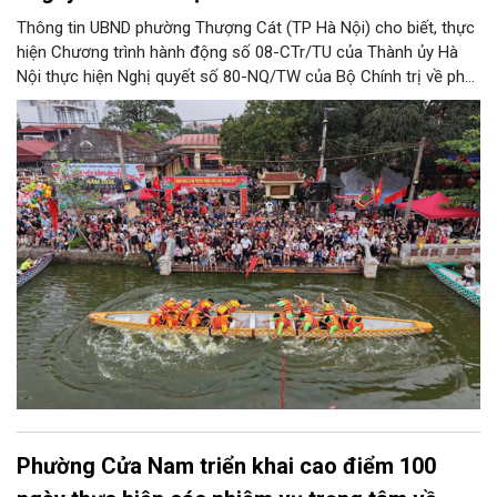
Thông tin UBND phường Thượng Cát (TP Hà Nội) cho biết, thực
hiện Chương trình hành động số 08-CTr/TU của Thành ủy Hà
Nội thực hiện Nghị quyết số 80-NQ/TW của Bộ Chính trị về phát
triển Văn hóa Việt Nam; Kế hoạch của UBND Thành phố Hà Nội,
phường Thượng Cát tổ chức nhiều hoạt động trong tháng
11/2026 hưởng ứng “Ngày Văn hóa Việt Nam” năm 2026 trên
địa bàn.
Phường Cửa Nam triển khai cao điểm 100