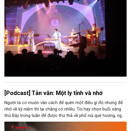
[Podcast] Tản văn: Một ly tỉnh và nhớ
Người ta có muôn vàn cách để quên một điều gì đó nhưng để
nhớ về kỷ niệm thì lại chẳng có nhiều. Tôi hay chọn buổi sáng
thứ Bảy trong tuần để được thư thả về phố núi quê hương, ngồi
đợi giọt đắng của đất đai, mưa nắng điểm từng nhịp xuống
chiếc ly sứ như đợi thời gian mở cánh cửa diệu kì của mình.