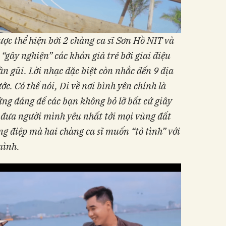
ược thể hiện bởi 2 chàng ca sĩ Sơn Hồ NIT và
“gây nghiện” các khán giả trẻ bởi giai điệu
ần gũi
. L
ời nhạc đặc biệt còn nhắc đến 9 địa
c. Có thể nói, Đi về nơi bình yên chính là
ng đáng để các bạn không bỏ lỡ bất cứ giây
 đưa người mình yêu nhất tới mọi vùng đất
ng điệp mà hai chàng ca sĩ muốn “tỏ tình” với
mình.