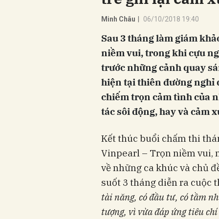
Minh Châu
|
06/10/2018 19:40
Sau 3 tháng làm giám khảo
niềm vui, trong khi cựu n
trước những cảnh quay sáng
hiện tại thiên đường nghỉ 
chiếm trọn cảm tình của n
tác sôi động, hay và cảm x
Kết thúc
buổi chấm thi
thá
Vinpearl – Trọn niềm vui
,
về những ca khúc và chủ đ
suốt 3 tháng diễn ra cuộc t
tài năng, có đầu tư, có tầm n
tượng,
vì
vừa đáp ứng tiêu chí 