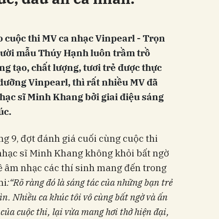
 cuộc thi MV ca nhạc Vinpearl - Trọn
gười mẫu Thúy Hạnh luôn trầm trồ
 tạo, chất lượng, tươi trẻ được thực
dưỡng Vinpearl, thì rất nhiều MV đã
hạc sĩ Minh Khang bởi giai điệu sáng
úc.
ng 9, đợt đánh giá
cuối cùng
cuộc thi
 nhạc sĩ Minh Khang không khỏi bất ngờ
ề âm nhạc các thí sinh mang đến trong
hi
:
“
R
õ ràng đó là
sáng tác của
những bạn trẻ
hìn.
Nhiều ca
khúc tôi vô cùng bất ngờ và ấn
của cuộc thi, lại vừa mang hơi thở hiện đại,