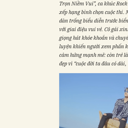
Trọn Niềm Vui”, ca khúc Roc
xếp hạng bình chọn cuộc thi
. 
dàn trống biểu diễn trước biể
với giai điệu vui vẻ. Cô gái 
giọng hát khỏe khoắn và chuyê
luyện khiến người xem phấn k
cảm hứng mạnh mẽ: còn trẻ là 
đẹp vì “cuộc đời ta đâu có dài, 