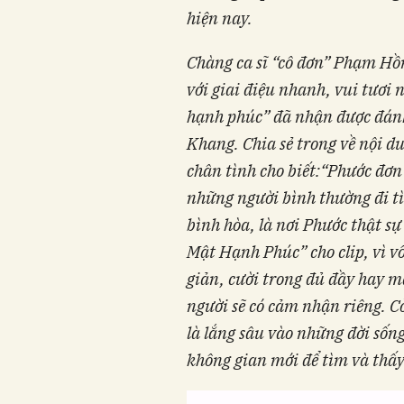
hiện nay.
Chàng ca sĩ “cô đơn” Phạm Hồ
với
giai điệu
nhanh, vui tươi 
hạnh phúc”
đã nhận được đánh
Khang.
Chia sẻ trong về nội 
chân tình cho biết:
“
Phước đơn 
những người bình thường đi tì
bình hòa, là nơi Phước thật sự
Mật Hạnh Phúc” cho clip, vì vố
giản, cười trong đủ đầy hay m
người sẽ có cảm nhận riêng. C
là lắng sâu vào những đời sốn
không gian mới để tìm và thấy