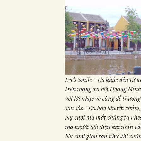
Let’s Smile – Ca khúc đến từ 
trên mạng xã hội Hoàng Minh 
với lời nhạc vô cùng dễ thương
sâu sắc.
“Đã bao lâu rồi chúng
Nụ cười mà mắt chúng ta nheo 
mà người đối diện khi nhìn và
Nụ cười giòn tan như khi chúng