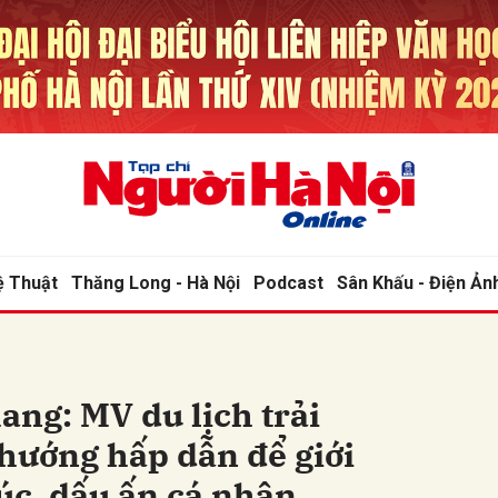
bình luận
ệ Thuật
Thăng Long - Hà Nội
Podcast
Sân Khấu - Điện Ản
Hủy
G
ang: MV du lịch trải
 hướng hấp dẫn để giới
xúc, dấu ấn cá nhân.