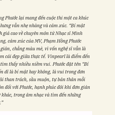
ng Phước lại mang đến cuộc thi một ca khúc
nhưng vẫn
nhẹ nhàng và cảm xúc
. “Bí mật
 giá cao về chuyên môn từ Nhạc sĩ Minh
dung, cảm xúc của MV, Phạm Hồng Phước
giản, chẳng màu mè, vì vốn nghệ sĩ vẫn là
m cái đẹp giữa thực tế. Vinpearl là điểm đến
 tìm thấy nhiều niềm vui. Phước đặt tên “Bí
n dĩ là bí mật hay không, là vui trong đơn
ãi than trách, sầu muộn, tự bản thân mỗi
òn đối với Phước, hạnh phúc đôi khi đơn giản
g khác, trong âm nhạc và tìm đến những
.”