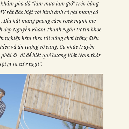
k khám phá đã “làm mưa làm gió”
trên
bảng
MV rất
đặc biệt
với hình ảnh
cô gái mang cả
n
. Bài hát mang phong cách rock mạnh mẽ
xinh đẹp Nguyễn Phạm Thanh Ngân tự tin khoe
n nghiệp kèm theo tài năng chơi trống điêu
hích và ấn tượng vô cùng. Ca khúc truyền
phải đi, đi để biết quê hương Việt Nam thật
tội gì ta cứ e ngại”.