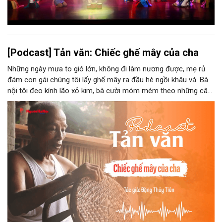
[Podcast] Tản văn: Chiếc ghế mây của cha
Những ngày mưa to gió lớn, không đi làm nương được, mẹ rủ
đám con gái chúng tôi lấy ghế mây ra đầu hè ngồi khâu vá. Bà
nội tôi đeo kính lão xỏ kim, bà cười móm mém theo những câu
chuyện kể tếu táo của đám trẻ chúng tôi. Chiếc ghế mây phát
ra âm thanh kin kít chịu đựng sức nặng cơ thể con người theo
những điệu cười khúc khích.