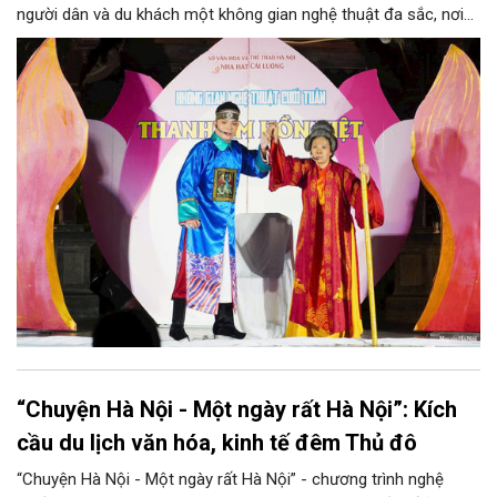
người dân và du khách một không gian nghệ thuật đa sắc, nơi
những làn điệu cải lương, ca cổ, tân cổ và các tiết mục múa
hòa quyện trong không gian của phố đi bộ hồ Hoàn Kiếm. Đặc
biệt, chương trình có sự giao lưu của các nghệ sĩ đến từ
phương Nam, góp phần tạo nên cuộc gặp gỡ nghệ thuật giàu
cảm xúc.
“Chuyện Hà Nội - Một ngày rất Hà Nội”: Kích
cầu du lịch văn hóa, kinh tế đêm Thủ đô
“Chuyện Hà Nội - Một ngày rất Hà Nội” - chương trình nghệ