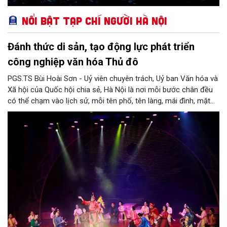
Nổi bật Tạp chí Người Hà Nội
Đánh thức di sản, tạo động lực phát triển
công nghiệp văn hóa Thủ đô
PGS.TS Bùi Hoài Sơn - Uỷ viên chuyên trách, Uỷ ban Văn hóa và
Xã hội của Quốc hội chia sẻ, Hà Nội là nơi mỗi bước chân đều
có thể chạm vào lịch sử, mỗi tên phố, tên làng, mái đình, mặt
hồ, nếp nhà, câu hát, món ăn, làn điệu, nghề thủ công đều có
thể kể một câu chuyện về chiều sâu văn hiến của dân tộc.
Nhưng trong kỷ nguyên mới, câu hỏi đặt ra không chỉ Hà Nội có
bao nhiêu di sản, bao nhiêu văn nghệ sĩ, trí thức, không gian ký
ức, mà là làm thế nào để những giá trị ấy trở thành nguồn lực
phát triển, thành sức mạnh mềm, thành động lực sáng tạo,
thành năng lực cạnh tranh của Thủ đô.