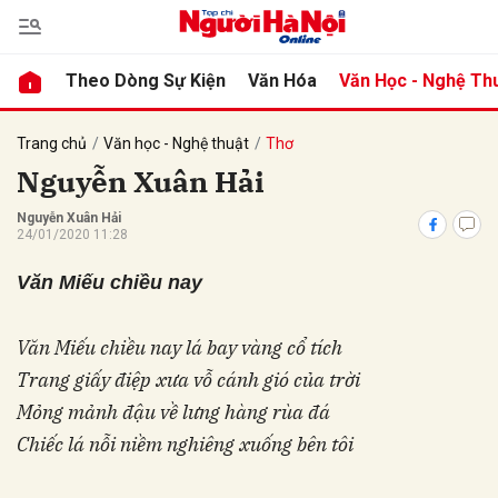
Theo Dòng Sự Kiện
Văn Hóa
Văn Học - Nghệ Th
bình luận
Trang chủ
Văn học - Nghệ thuật
Thơ
Nguyễn Xuân Hải
Nguyễn Xuân Hải
24/01/2020 11:28
Văn Miếu chiều nay
Văn Miếu chiều nay lá bay vàng cổ tích
Hủy
G
Trang giấy điệp xưa vỗ cánh gió của trời
Mỏng mảnh đậu về lưng hàng rùa đá
Chiếc lá nỗi niềm nghiêng xuống bên tôi