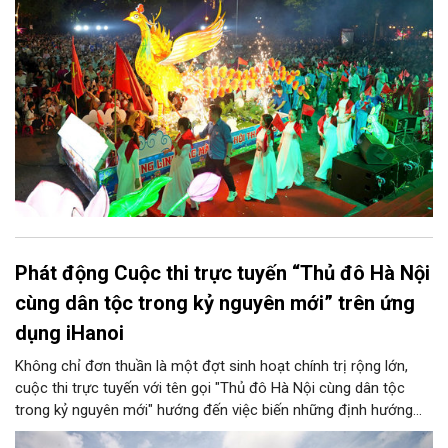
thu quy mô, đặc sắc và giàu bản sắc văn hóa xứ Đoài.
Phát động Cuộc thi trực tuyến “Thủ đô Hà Nội
cùng dân tộc trong kỷ nguyên mới” trên ứng
dụng iHanoi
Không chỉ đơn thuần là một đợt sinh hoạt chính trị rộng lớn,
cuộc thi trực tuyến với tên gọi "Thủ đô Hà Nội cùng dân tộc
trong kỷ nguyên mới" hướng đến việc biến những định hướng
chiến lược trong Nghị quyết số 02-NQ/TW của Bộ Chính trị