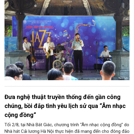
diễn của NSƯT Quyền Văn Minh và các nghệ sĩ Bình Minh Jazz
Club, mở ra một không gian âm nhạc giàu cảm xúc ngay giữa
trung tâm Thủ đô.
Đưa nghệ thuật truyền thống đến gần công
chúng, bồi đắp tình yêu lịch sử qua “Âm nhạc
cộng đồng”
Tối 2/8, tại Nhà Bát Giác, chương trình “Âm nhạc cộng đồng” do
Nhà hát Cải lương Hà Nội thực hiện đã mang đến cho đông đảo