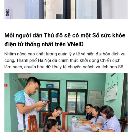
Mỗi người dân Thủ đô sẽ có một Sổ sức khỏe
điện tử thống nhất trên VNeID
Nhằm nâng cao chất lượng quản lý y tế và hiện đại hóa dịch vụ
công, Thành phố Hà Nội đã chính thức khởi động Chiến dịch
làm sạch, chuẩn hóa dữ liệu y tế chuyên ngành và tích hợp Sổ
sức khỏe điện tử trên ứng dụng VNeID. Chương trình trọng điểm
này hứa hẹn giúp mỗi người dân Thủ đô làm chủ một hồ sơ sức
khỏe điện tử duy nhất, cho phép theo dõi và chăm sóc sức
khỏe toàn diện theo vòng đời trên không gian mạng.