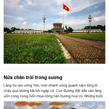
thành niềm tin, thành nhận thức chung của mỗi người dân.
Nửa chân trời trong sương
Làng tôi ven sông Yên, một nhánh sông quanh năm lững lờ
chảy qua những bãi bồi ngập cỏ. Con đường đất dẫn vào làng
uốn cong cong, bốn mùa nồng nàn hương hoa cỏ. Những buổi
hoàng hôn, khi nắng đã dịu xuống phía cuối sông, đám hoa tím
lại thẫm màu như có ai vừa rắc lên một lớp khói.