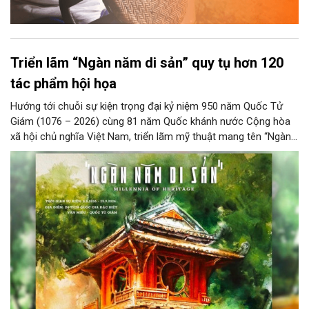
Triển lãm “Ngàn năm di sản” quy tụ hơn 120
tác phẩm hội họa
Hướng tới chuỗi sự kiện trọng đại kỷ niệm 950 năm Quốc Tử
Giám (1076 – 2026) cùng 81 năm Quốc khánh nước Cộng hòa
xã hội chủ nghĩa Việt Nam, triển lãm mỹ thuật mang tên “Ngàn
năm di sản” sẽ chính thức khai mạc vào ngày 8/8 tại Nhà Thái
Học, Di tích Quốc gia đặc biệt Văn Miếu – Quốc Tử Giám. Sự
kiện kéo dài đến ngày 25/9/2026 hứa hẹn trở thành điểm đến
văn hóa đầy sức hút, góp phần làm phong phú đời sống nghệ
thuật của Thủ đô trong mùa thu này.