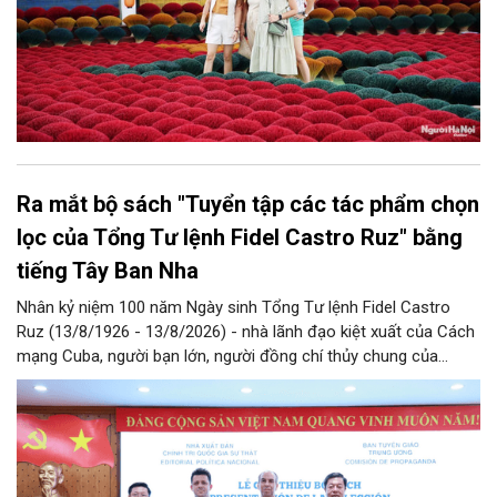
Ra mắt bộ sách "Tuyển tập các tác phẩm chọn
lọc của Tổng Tư lệnh Fidel Castro Ruz" bằng
tiếng Tây Ban Nha
Nhân kỷ niệm 100 năm Ngày sinh Tổng Tư lệnh Fidel Castro
Ruz (13/8/1926 - 13/8/2026) - nhà lãnh đạo kiệt xuất của Cách
mạng Cuba, người bạn lớn, người đồng chí thủy chung của
Đảng, Nhà nước và nhân dân Việt Nam, chiều 5/8, tại Hà Nội,
Nhà xuất bản Chính trị quốc gia Sự thật phối hợp với Ban Tuyên
giáo Trung ương tổ chức Lễ giới thiệu bộ sách “Tuyển tập các
tác phẩm chọn lọc của Tổng Tư lệnh Fidel Castro Ruz” gồm 24
tập bằng tiếng Tây Ban Nha.