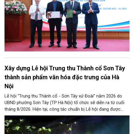
Xây dựng Lễ hội Trung thu Thành cổ Sơn Tây
thành sản phẩm văn hóa đặc trưng của Hà
Nội
Lễ hội “Trung thu Thành cổ - Sơn Tây xứ Đoài” năm 2026 do
UBND phường Sơn Tây (TP Hà Nội) tổ chức sẽ diễn ra từ cuối
tháng 8/2026. Hiện tại, công tác chuẩn bị Lễ hội đang được
chính quyền phường Sơn Tây cùng các phòng, ban, ngành, đơn
vị và 25 tổ dân phố khẩn trương triển khai, tạo khí thế sôi nổi,
sẵn sàng mang đến cho Nhân dân và du khách một mùa Trung