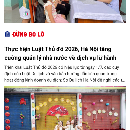
Đừng bỏ lỡ
Thực hiện Luật Thủ đô 2026, Hà Nội tăng
cường quản lý nhà nước về dịch vụ lữ hành
Triển khai Luật Thủ đô 2026 có hiệu lực từ ngày 1/7, các quy
định của Luật Du lịch và văn bản hướng dẫn liên quan trong
hoạt động kinh doanh du dịch; Sở Du lịch Hà Nội đề nghị các tổ
chức, đơn vị, doanh nghiệp kinh doanh dịch vụ lữ hành trên địa
bàn thành phố thực hiện một số nội dung quan trọng. Qua đó
góp phần thực hiện thắng lợi các mục tiêu phát triển du lịch Hà
Nội năm 2026 và giai đoạn tiếp theo.